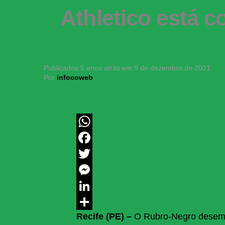
Athletico está c
Publicados
5 anos atrás
em
9 de dezembro de 2021
Por
infocoweb
WhatsApp
Facebook
Twitter
Messenger
LinkedIn
Recife (PE) –
O Rubro-Negro desemba
Share