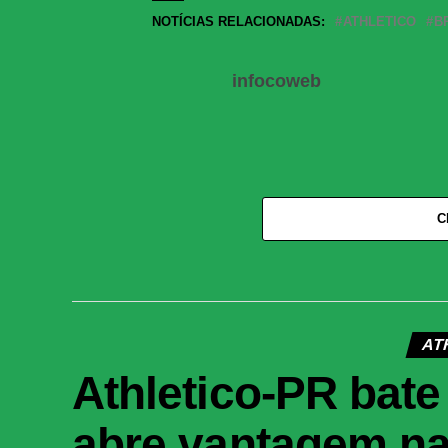
Share
NOTÍCIAS RELACIONADAS:
ATHLETICO
B
infocoweb
C
AT
Athletico-PR bate 
abre vantagem na