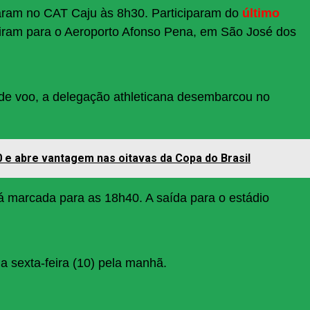
taram no CAT Caju às 8h30. Participaram do
último
iram para o Aeroporto Afonso Pena, em São José dos
 de voo, a delegação athleticana desembarcou no
 0 e abre vantagem nas oitavas da Copa do Brasil
stá marcada para as 18h40. A saída para o estádio
na sexta-feira (10) pela manhã.