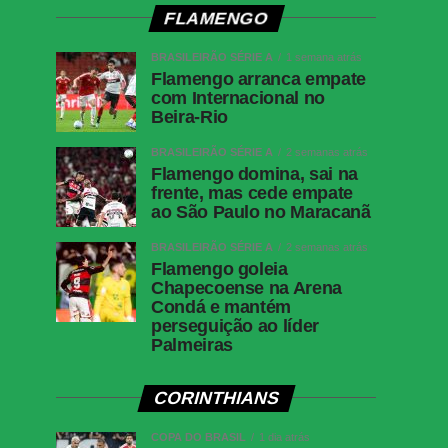
FLAMENGO
BRASILEIRÃO SÉRIE A
1 semana atrás
Flamengo arranca empate
com Internacional no
Beira-Rio
BRASILEIRÃO SÉRIE A
2 semanas atrás
Flamengo domina, sai na
frente, mas cede empate
ao São Paulo no Maracanã
BRASILEIRÃO SÉRIE A
2 semanas atrás
Flamengo goleia
Chapecoense na Arena
Condá e mantém
perseguição ao líder
Palmeiras
CORINTHIANS
COPA DO BRASIL
1 dia atrás