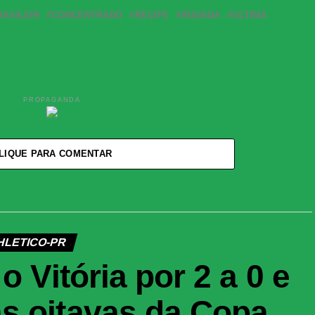
RASILEIR
CONCENTRADO
RECIFE
RODADA
ULTIMA
PROPAGANDA
LIQUE PARA COMENTAR
HLETICO-PR
o Vitória por 2 a 0 e
s oitavas da Copa