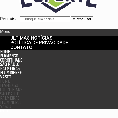
Pesquisar
Pesquisar
Menu
ÚLTIMAS NOTÍCIAS
POLÍTICA DE PRIVACIDADE
CONTATO
HOME
FLAMENGO
CORINTHIANS
SÃO PAULO
PALMEIRAS
FLUMINENSE
VASCO
HOME
FLAMENGO
CORINTHIANS
SÃO PAULO
PALMEIRAS
FLUMINENSE
VASCO
enu