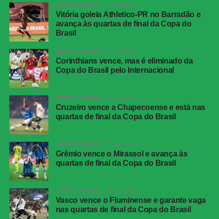
FICHA
COPA DO BRASIL
1 dia atrás
TÉCNICA
Vitória goleia Athletico-PR no Barradão e
avança às quartas de final da Copa do
Placar
Juventude 0 x 1 Atlético-MG
Brasil
Competição
Copa do Brasil — oitavas de final, jogo de
COPA DO BRASIL
1 dia atrás
volta
Corinthians vence, mas é eliminado da
Local
Estádio Alfredo Jaconi, Caxias do Sul (RS)
Copa do Brasil pelo Internacional
Data
04 de agosto de 2026, terça-feira
COPA DO BRASIL
2 dias atrás
Horário
19h30, no horário de Brasília
Cruzeiro vence a Chapecoense e está nas
Cartões
Juventude: Alisson Safira e
quartas de final da Copa do Brasil
amarelos
Gabriel<br>Atlético-MG: Ruan
Cartões
Nenhum
COPA DO BRASIL
2 dias atrás
vermelhos
Grêmio vence o Mirassol e avança às
quartas de final da Copa do Brasil
Gol
Alan Minda, aos 50 minutos do segundo
tempo (Atlético-MG)
COPA DO BRASIL
2 dias atrás
Árbitro
Flávio Rodrigues de Souza
Vasco vence o Fluminense e garante vaga
nas quartas de final da Copa do Brasil
Assistentes
Alex Ang Ribeiro e Cipriano da Silva Sousa