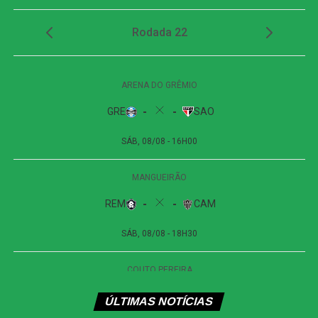
finalizar e marcar o único gol do confronto. O lance
definiu a vitória atleticana e confirmou a presença do
clube mineiro entre os oito melhores da Copa do Brasil.
Próximos jogos
Novorizontino x Juventude
Competição:
Campeonato Brasileiro – Série B
Data:
09 de agosto de 2026 (domingo)
Horário:
16h (de Brasília)
Local:
Estádio Dr. Jorge Ismael de Biasi, em Novo
Horizonte (SP)
Remo x Atlético-MG
Competição:
Campeonato Brasileiro – Série A
Data:
08 de agosto de 2026 (sábado)
Horário:
18h30 (de Brasília)
Local:
Mangueirão, em Belém (PA)
ÚLTIMAS NOTÍCIAS