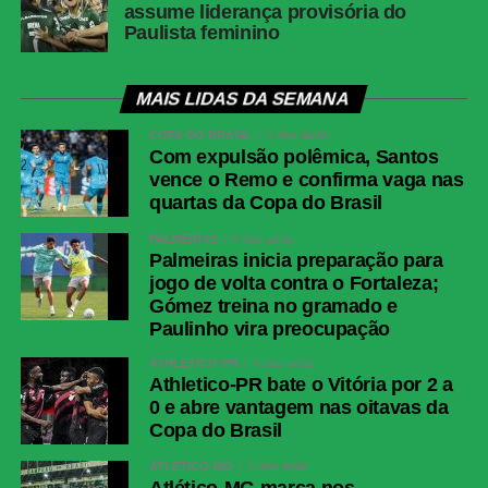
assume liderança provisória do
Paulista feminino
MAIS LIDAS DA SEMANA
COPA DO BRASIL
3 dias atrás
Com expulsão polêmica, Santos
vence o Remo e confirma vaga nas
quartas da Copa do Brasil
PALMEIRAS
4 dias atrás
Palmeiras inicia preparação para
jogo de volta contra o Fortaleza;
Gómez treina no gramado e
Paulinho vira preocupação
ATHLETICO-PR
4 dias atrás
Athletico-PR bate o Vitória por 2 a
0 e abre vantagem nas oitavas da
Copa do Brasil
ATLÉTICO-MG
3 dias atrás
Atlético-MG marca nos