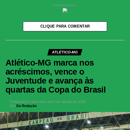
PROPAGANDA
CLIQUE PARA COMENTAR
ATLÉTICO-MG
Atlético-MG marca nos
acréscimos, vence o
Juventude e avança às
quartas da Copa do Brasil
Publicados
3 dias atrás
em
5 de agosto de 2026
Por
Da Redação