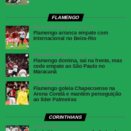
VAR
Rafael Traci
Juventude
Jandrei; Gabriel Pinheiro, Titi, Marcos Paulo e
FLAMENGO
Aderlan (Nathan); Raí, Lucas Mineiro, Patrick
Lanza (Diogo Barbosa); Fábio Lima (Amarilla),
BRASILEIRÃO SÉRIE A
1 semana atrás
Flamengo arranca empate com
Marcos Paulo (Pablo) e Alisson Safira (Luan).
Internacional no Beira-Rio
Técnico: Maurício Barbieri.
Atlético-MG
Everson; Natanael, Lyanco, Ruan Tressoldi e
Renan Lodi; Cissé (Igor Gomes), Alan Franco
BRASILEIRÃO SÉRIE A
2 semanas atrás
Flamengo domina, sai na frente, mas
(Maycon), Bernard (Dudu) e Victor Hugo
cede empate ao São Paulo no
(Alan Minda); Cuello e Cassierra. Técnico:
Maracanã
Eduardo Domínguez.
BRASILEIRÃO SÉRIE A
2 semanas atrás
Flamengo goleia Chapecoense na
COMENTE ABAIXO:
Arena Condá e mantém perseguição
ao líder Palmeiras
WhatsApp
CORINTHIANS
Facebook
COPA DO BRASIL
1 dia atrás