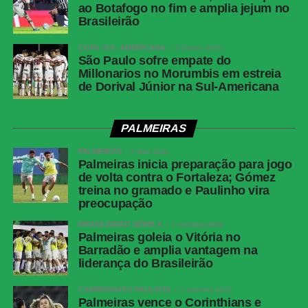
ao Botafogo no fim e amplia jejum no
Brasileirão
COPA SUL-AMERICANA
3 meses atrás
São Paulo sofre empate do
Millonarios no Morumbis em estreia
de Dorival Júnior na Sul-Americana
PALMEIRAS
PALMEIRAS
4 dias atrás
Palmeiras inicia preparação para jogo
de volta contra o Fortaleza; Gómez
treina no gramado e Paulinho vira
preocupação
BRASILEIRÃO SÉRIE A
1 semana atrás
Palmeiras goleia o Vitória no
Barradão e amplia vantagem na
liderança do Brasileirão
CAMPEONATO PAULISTA
1 semana atrás
Palmeiras vence o Corinthians e