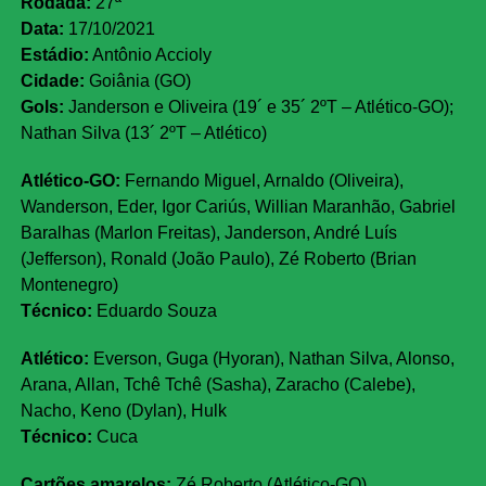
Rodada:
27ª
Data:
17/10/2021
Estádio:
Antônio Accioly
Cidade:
Goiânia (GO)
Gols:
Janderson e Oliveira (19´ e 35´ 2ºT – Atlético-GO);
Nathan Silva (13´ 2ºT – Atlético)
Atlético-GO:
Fernando Miguel, Arnaldo (Oliveira),
Wanderson, Eder, Igor Cariús, Willian Maranhão, Gabriel
Baralhas (Marlon Freitas), Janderson, André Luís
(Jefferson), Ronald (João Paulo), Zé Roberto (Brian
Montenegro)
Técnico:
Eduardo Souza
Atlético:
Everson, Guga (Hyoran), Nathan Silva, Alonso,
Arana, Allan, Tchê Tchê (Sasha), Zaracho (Calebe),
Nacho, Keno (Dylan), Hulk
Técnico:
Cuca
Cartões amarelos:
Zé Roberto (Atlético-GO)