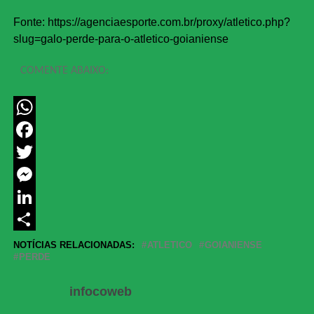
Fonte: https://agenciaesporte.com.br/proxy/atletico.php?
slug=galo-perde-para-o-atletico-goianiense
COMENTE ABAIXO:
WhatsApp
Facebook
Twitter
Messenger
LinkedIn
Share
NOTÍCIAS RELACIONADAS:
ATLETICO
GOIANIENSE
PERDE
infocoweb