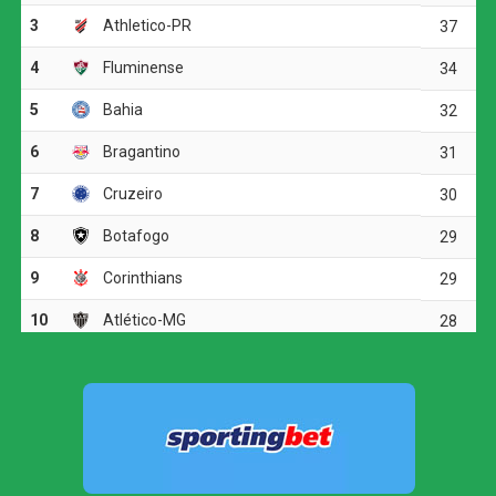
Na etapa final, a equipe gaúcha voltou a ameaçar aos 15
minutos. Após cobrança de escanteio, Marcos Paulo
cabeceou para baixo e exigiu uma boa defesa de
Éverson. O Atlético, por sua vez, apostou em chutes de
média e longa distância, mas não conseguiu superar o
goleiro adversário.
Aos 41 minutos, Igor Gomes recebeu pela esquerda da
área e teve uma boa chance para abrir o placar, porém
finalizou para fora. Quando a partida caminhava para a
disputa por pênaltis, o Galo encontrou o gol da
classificação.
Atlético-MG marca nos acréscimos, vence o
Juventude e avança às quartas da Copa do Brasil
Em uma bola lançada para a área, a defesa do Juventude
se atrapalhou, e Alan Minda aproveitou a sobra para