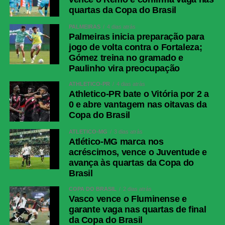
quartas da Copa do Brasil
PALMEIRAS
4 dias atrás
Palmeiras inicia preparação para
jogo de volta contra o Fortaleza;
Gómez treina no gramado e
Paulinho vira preocupação
ATHLETICO-PR
4 dias atrás
Athletico-PR bate o Vitória por 2 a
0 e abre vantagem nas oitavas da
Copa do Brasil
ATLÉTICO-MG
3 dias atrás
Atlético-MG marca nos
acréscimos, vence o Juventude e
avança às quartas da Copa do
Brasil
COPA DO BRASIL
2 dias atrás
Vasco vence o Fluminense e
garante vaga nas quartas de final
da Copa do Brasil