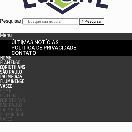
Pesquisar
Pesquisar
Menu
ÚLTIMAS NOTÍCIAS
POLÍTICA DE PRIVACIDADE
CONTATO
HOME
FLAMENGO
CORINTHIANS
SÃO PAULO
PALMEIRAS
FLUMINENSE
VASCO
HOME
FLAMENGO
CORINTHIANS
SÃO PAULO
PALMEIRAS
FLUMINENSE
VASCO
enu