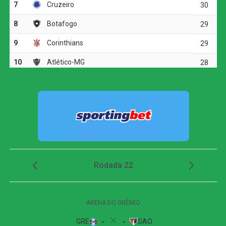
Aos 41 minutos, Igor Gomes recebeu pela esquerda da
área e teve uma boa chance para abrir o placar, porém
finalizou para fora. Quando a partida caminhava para a
disputa por pênaltis, o Galo encontrou o gol da
classificação.
Atlético-MG marca nos acréscimos, vence o
Juventude e avança às quartas da Copa do Brasil
Em uma bola lançada para a área, a defesa do Juventude
se atrapalhou, e Alan Minda aproveitou a sobra para
finalizar e marcar o único gol do confronto. O lance
definiu a vitória atleticana e confirmou a presença do
clube mineiro entre os oito melhores da Copa do Brasil.
Próximos jogos
Novorizontino x Juventude
Competição:
Campeonato Brasileiro – Série B