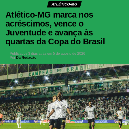
ATLÉTICO-MG
Atlético-MG marca nos
acréscimos, vence o
Juventude e avança às
quartas da Copa do Brasil
Publicados
3 dias atrás
em
5 de agosto de 2026
Por
Da Redação