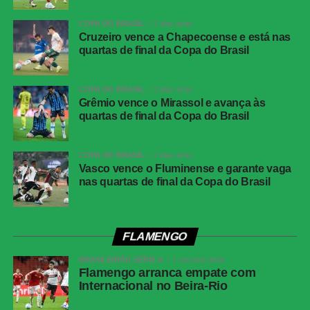
Data
04 de agosto de 2026, terça-feira
COPA DO BRASIL
2 dias atrás
Horário
19h30, no horário de Brasília
Cruzeiro vence a Chapecoense e está nas
Cartões
Juventude: Alisson Safira e
quartas de final da Copa do Brasil
amarelos
Gabriel<br>Atlético-MG: Ruan
Cartões
Nenhum
COPA DO BRASIL
2 dias atrás
vermelhos
Grêmio vence o Mirassol e avança às
quartas de final da Copa do Brasil
Gol
Alan Minda, aos 50 minutos do segundo
tempo (Atlético-MG)
COPA DO BRASIL
2 dias atrás
Árbitro
Flávio Rodrigues de Souza
Vasco vence o Fluminense e garante vaga
nas quartas de final da Copa do Brasil
Assistentes
Alex Ang Ribeiro e Cipriano da Silva Sousa
VAR
Rafael Traci
Juventude
Jandrei; Gabriel Pinheiro, Titi, Marcos Paulo e
FLAMENGO
Aderlan (Nathan); Raí, Lucas Mineiro, Patrick
Lanza (Diogo Barbosa); Fábio Lima (Amarilla),
BRASILEIRÃO SÉRIE A
1 semana atrás
Flamengo arranca empate com
Marcos Paulo (Pablo) e Alisson Safira (Luan).
Internacional no Beira-Rio
Técnico: Maurício Barbieri.