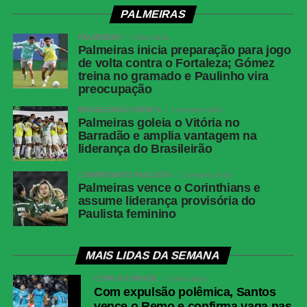
PALMEIRAS
PALMEIRAS
4 dias atrás
Palmeiras inicia preparação para jogo
de volta contra o Fortaleza; Gómez
treina no gramado e Paulinho vira
preocupação
BRASILEIRÃO SÉRIE A
1 semana atrás
Palmeiras goleia o Vitória no
Barradão e amplia vantagem na
liderança do Brasileirão
CAMPEONATO PAULISTA
1 semana atrás
Palmeiras vence o Corinthians e
assume liderança provisória do
Paulista feminino
MAIS LIDAS DA SEMANA
COPA DO BRASIL
3 dias atrás
Com expulsão polêmica, Santos
vence o Remo e confirma vaga nas