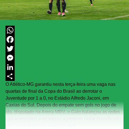
WhatsApp
Facebook
Twitter
Messenger
LinkedIn
O Atlético-MG garantiu nesta terça-feira uma vaga nas
Share
quartas de final da Copa do Brasil ao derrotar o
Juventude por 1 a 0, no Estádio Alfredo Jaconi, em
Caxias do Sul. Depois do empate sem gols no jogo de
ida, disputado na Arena MRV, o Galo balançou as redes
nos acréscimos e se tornou o primeiro clube classificado
para a próxima fase da competição.