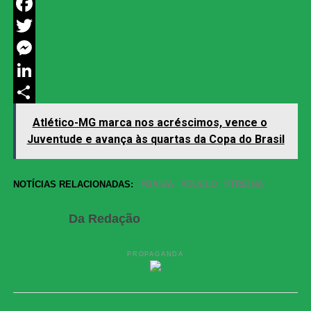
WhatsApp
Facebook
Twitter
Messenger
LinkedIn
Share
Atlético-MG marca nos acréscimos, vence o
Juventude e avança às quartas da Copa do Brasil
NOTÍCIAS RELACIONADAS:
BAHIA
DUELO
TREINA
Da Redação
PROPAGANDA