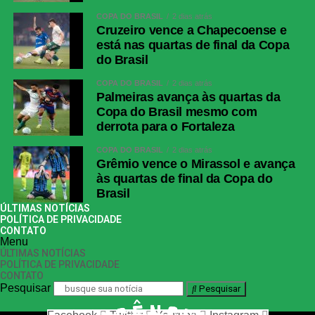
COPA DO BRASIL
2 dias atrás
Cruzeiro vence a Chapecoense e
está nas quartas de final da Copa
do Brasil
COPA DO BRASIL
2 dias atrás
Palmeiras avança às quartas da
Copa do Brasil mesmo com
derrota para o Fortaleza
COPA DO BRASIL
2 dias atrás
Grêmio vence o Mirassol e avança
às quartas de final da Copa do
Brasil
ÚLTIMAS NOTÍCIAS
POLÍTICA DE PRIVACIDADE
CONTATO
Menu
ÚLTIMAS NOTÍCIAS
POLÍTICA DE PRIVACIDADE
CONTATO
Pesquisar
Pesquisar