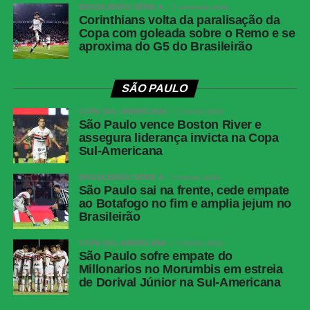
BRASILEIRÃO SÉRIE A
2 semanas atrás
Corinthians volta da paralisação da
Copa com goleada sobre o Remo e se
aproxima do G5 do Brasileirão
SÃO PAULO
COPA SUL-AMERICANA
2 meses atrás
São Paulo vence Boston River e
assegura liderança invicta na Copa
Sul-Americana
BRASILEIRÃO SÉRIE A
3 meses atrás
São Paulo sai na frente, cede empate
ao Botafogo no fim e amplia jejum no
Brasileirão
COPA SUL-AMERICANA
3 meses atrás
São Paulo sofre empate do
Millonarios no Morumbis em estreia
de Dorival Júnior na Sul-Americana