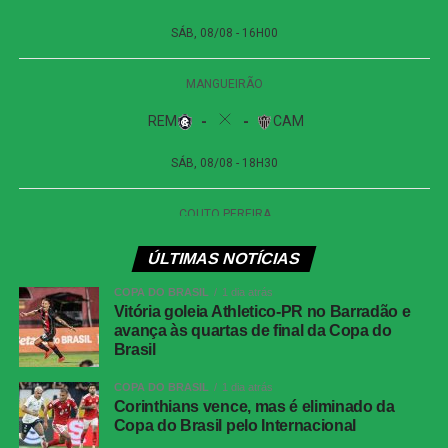
Data:
09 de agosto de 2026 (domingo)
Horário:
16h (de Brasília)
Local:
Estádio Dr. Jorge Ismael de Biasi, em Novo
Horizonte (SP)
Remo x Atlético-MG
Competição:
Campeonato Brasileiro – Série A
Data:
08 de agosto de 2026 (sábado)
Horário:
18h30 (de Brasília)
Local:
Mangueirão, em Belém (PA)
ÚLTIMAS NOTÍCIAS
FICHA
COPA DO BRASIL
1 dia atrás
TÉCNICA
Vitória goleia Athletico-PR no Barradão e
avança às quartas de final da Copa do
Placar
Juventude 0 x 1 Atlético-MG
Brasil
Competição
Copa do Brasil — oitavas de final, jogo de
COPA DO BRASIL
1 dia atrás
volta
Corinthians vence, mas é eliminado da
Local
Estádio Alfredo Jaconi, Caxias do Sul (RS)
Copa do Brasil pelo Internacional