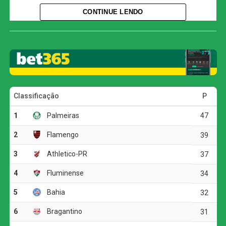
CONTINUE LENDO
Mesmo atuando fora de casa, o Atlético-MG assumiu o
controle das ações e criou as principais oportunidades do
primeiro tempo.
O jogo
Aos 32 minutos, Cuello levou perigo em uma cabeçada
que acertou a trave defendida por Jandrei. O Juventude
respondeu pouco depois, quando Alisson Safira também
tentou pelo alto, mas mandou a bola para fora.
Na etapa final, a equipe gaúcha voltou a ameaçar aos 15
minutos. Após cobrança de escanteio, Marcos Paulo
cabeceou para baixo e exigiu uma boa defesa de
Éverson. O Atlético, por sua vez, apostou em chutes de
média e longa distância, mas não conseguiu superar o
goleiro adversário.