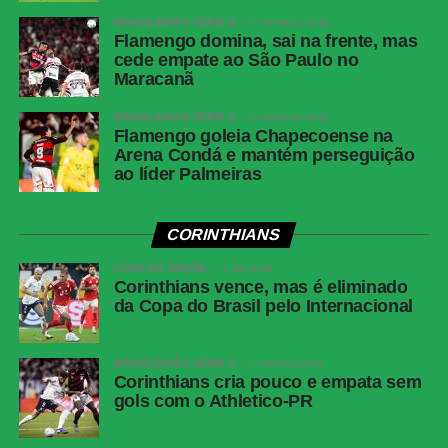
Atlético-MG
Everson; Natanael, Lyanco, Ruan Tressoldi e
Renan Lodi; Cissé (Igor Gomes), Alan Franco
BRASILEIRÃO SÉRIE A
2 semanas atrás
Flamengo domina, sai na frente, mas
(Maycon), Bernard (Dudu) e Victor Hugo
cede empate ao São Paulo no
(Alan Minda); Cuello e Cassierra. Técnico:
Maracanã
Eduardo Domínguez.
BRASILEIRÃO SÉRIE A
2 semanas atrás
Flamengo goleia Chapecoense na
COMENTE ABAIXO:
Arena Condá e mantém perseguição
ao líder Palmeiras
WhatsApp
CORINTHIANS
Facebook
COPA DO BRASIL
1 dia atrás
Twitter
Corinthians vence, mas é eliminado
da Copa do Brasil pelo Internacional
Messenger
LinkedIn
BRASILEIRÃO SÉRIE A
1 semana atrás
Share
Corinthians cria pouco e empata sem
gols com o Athletico-PR