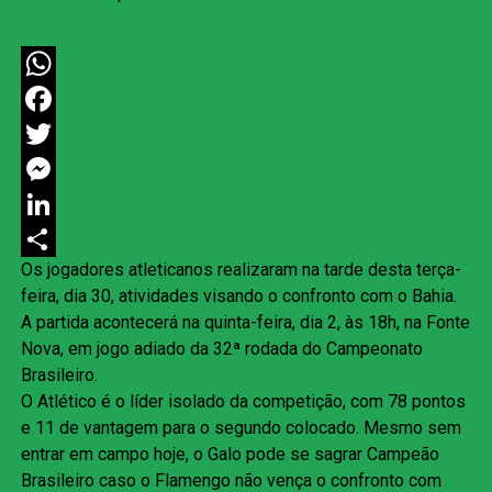
WhatsApp
Facebook
Twitter
Messenger
LinkedIn
Os jogadores atleticanos realizaram na tarde desta terça-
Share
feira, dia 30, atividades visando o confronto com o Bahia.
A partida acontecerá na quinta-feira, dia 2, às 18h, na Fonte
Nova, em jogo adiado da 32ª rodada do Campeonato
Brasileiro.
O Atlético é o líder isolado da competição, com 78 pontos
e 11 de vantagem para o segundo colocado. Mesmo sem
entrar em campo hoje, o Galo pode se sagrar Campeão
Brasileiro caso o Flamengo não vença o confronto com