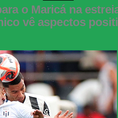
ara o Maricá na estrei
nico vê aspectos posit