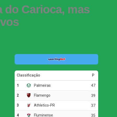
a do Carioca, mas
ivos