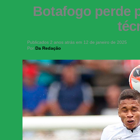
Botafogo perde p
téc
Publicados
2 anos atrás
em
12 de janeiro de 2025
Por
Da Redação