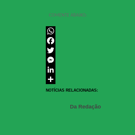
COMENTE ABAIXO:
WhatsApp
Facebook
Twitter
Messenger
LinkedIn
Share
NOTÍCIAS RELACIONADAS:
Da Redação