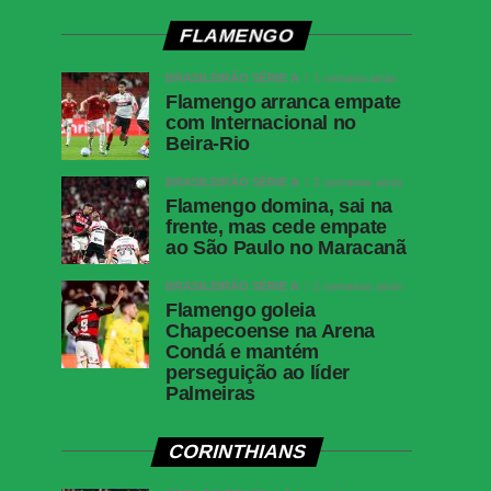
FLAMENGO
BRASILEIRÃO SÉRIE A
1 semana atrás
Flamengo arranca empate
com Internacional no
Beira-Rio
BRASILEIRÃO SÉRIE A
2 semanas atrás
Flamengo domina, sai na
frente, mas cede empate
ao São Paulo no Maracanã
BRASILEIRÃO SÉRIE A
2 semanas atrás
Flamengo goleia
Chapecoense na Arena
Condá e mantém
perseguição ao líder
Palmeiras
CORINTHIANS