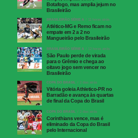
Botafogo, mas amplia jejum no
Brasileirão
BRASILEIRÃO SÉRIE A
11 horas atrás
Atlético-MG e Remo ficam no
empate em 2 a 2 no
Mangueirão pelo Brasileirão
BRASILEIRÃO SÉRIE A
12 horas atrás
São Paulo perde de virada
para o Grêmio e chega ao
oitavo jogo sem vencer no
Brasileirão
COPA DO BRASIL
2 dias atrás
Vitória goleia Athletico-PR no
Barradão e avança às quartas
de final da Copa do Brasil
COPA DO BRASIL
2 dias atrás
Corinthians vence, mas é
eliminado da Copa do Brasil
pelo Internacional