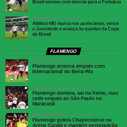
Brasil mesmo com derrota para o Fortaleza
Gol
Alan Minda, aos 50 minutos do segundo
tempo (Atlético-MG)
ATLÉTICO-MG
23 horas atrás
Árbitro
Flávio Rodrigues de Souza
Atlético-MG marca nos acréscimos, vence
o Juventude e avança às quartas da Copa
Assistentes
Alex Ang Ribeiro e Cipriano da Silva Sousa
do Brasil
VAR
Rafael Traci
Juventude
Jandrei; Gabriel Pinheiro, Titi, Marcos Paulo e
FLAMENGO
Aderlan (Nathan); Raí, Lucas Mineiro, Patrick
Lanza (Diogo Barbosa); Fábio Lima (Amarilla),
BRASILEIRÃO SÉRIE A
1 semana atrás
Flamengo arranca empate com
Marcos Paulo (Pablo) e Alisson Safira (Luan).
Internacional no Beira-Rio
Técnico: Maurício Barbieri.
Atlético-MG
Everson; Natanael, Lyanco, Ruan Tressoldi e
Renan Lodi; Cissé (Igor Gomes), Alan Franco
BRASILEIRÃO SÉRIE A
1 semana atrás
Flamengo domina, sai na frente, mas
(Maycon), Bernard (Dudu) e Victor Hugo
cede empate ao São Paulo no
(Alan Minda); Cuello e Cassierra. Técnico:
Maracanã
Eduardo Domínguez.
BRASILEIRÃO SÉRIE A
2 semanas atrás
Flamengo goleia Chapecoense na
COMENTE ABAIXO:
Arena Condá e mantém perseguição