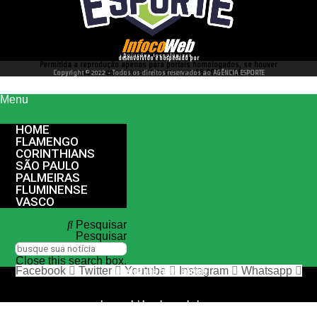
desenvolvido e hospedado por
Permitida a reprodução apenas para portais homologados, se houver
interesse entre em contato conosco 66 99977 4262
Copyright © 2022 - Todos os direitos reservados ao AGÊNCIA ESPORTE
Menu
HOME
FLAMENGO
CORINTHIANS
SÃO PAULO
PALMEIRAS
FLUMINENSE
VASCO
Pesquisar
Pesquisar
Close this search box.
Facebook
Twitter
Youtube
Instagram
Whatsapp
nos siga nas redes sociais
desenvolvido e hospedado por