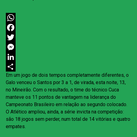
WhatsApp
Facebook
Twitter
Messenger
LinkedIn
Em um jogo de dois tempos completamente diferentes, o
Share
Galo venceu o Santos por 3 a 1, de virada, esta noite, 13,
no Mineirão. Com o resultado, o time do técnico Cuca
manteve os 11 pontos de vantagem na liderança do
Campeonato Brasileiro em relação ao segundo colocado.
O Atlético ampliou, ainda, a série invicta na competição:
são 18 jogos sem perder, num total de 14 vitórias e quatro
empates.