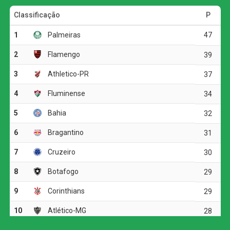
Aos 32 minutos, Cuello levou perigo em uma cabeçada
que acertou a trave defendida por Jandrei. O Juventude
respondeu pouco depois, quando Alisson Safira também
tentou pelo alto, mas mandou a bola para fora.
Na etapa final, a equipe gaúcha voltou a ameaçar aos 15
minutos. Após cobrança de escanteio, Marcos Paulo
cabeceou para baixo e exigiu uma boa defesa de
Éverson. O Atlético, por sua vez, apostou em chutes de
média e longa distância, mas não conseguiu superar o
goleiro adversário.
Aos 41 minutos, Igor Gomes recebeu pela esquerda da
área e teve uma boa chance para abrir o placar, porém
finalizou para fora. Quando a partida caminhava para a
disputa por pênaltis, o Galo encontrou o gol da
classificação.
Atlético-MG marca nos acréscimos, vence o