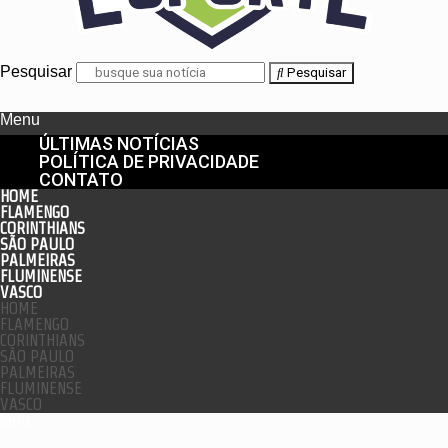
Pesquisar
Pesquisar
Menu
ÚLTIMAS NOTÍCIAS
POLÍTICA DE PRIVACIDADE
CONTATO
HOME
FLAMENGO
CORINTHIANS
SÃO PAULO
PALMEIRAS
FLUMINENSE
VASCO
HOME
FLAMENGO
CORINTHIANS
SÃO PAULO
PALMEIRAS
FLUMINENSE
VASCO
enu