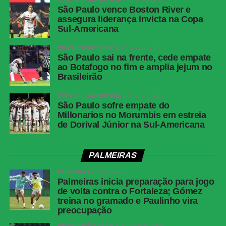
COPA SUL-AMERICANA
2 meses atrás
São Paulo vence Boston River e
assegura liderança invicta na Copa
Sul-Americana
BRASILEIRÃO SÉRIE A
2 meses atrás
São Paulo sai na frente, cede empate
ao Botafogo no fim e amplia jejum no
Brasileirão
COPA SUL-AMERICANA
3 meses atrás
São Paulo sofre empate do
Millonarios no Morumbis em estreia
de Dorival Júnior na Sul-Americana
PALMEIRAS
PALMEIRAS
2 dias atrás
Palmeiras inicia preparação para jogo
de volta contra o Fortaleza; Gómez
treina no gramado e Paulinho vira
preocupação
BRASILEIRÃO SÉRIE A
1 semana atrás