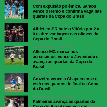
COPA DO BRASIL
23 horas atrás
Com expulsão polêmica, Santos
vence o Remo e confirma vaga nas
quartas da Copa do Brasil
ATHLETICO-PR
2 dias atrás
Athletico-PR bate o Vitória por 2 a
0 e abre vantagem nas oitavas da
Copa do Brasil
ATLÉTICO-MG
23 horas atrás
Atlético-MG marca nos
acréscimos, vence o Juventude e
avança às quartas da Copa do
Brasil
COPA DO BRASIL
5 horas atrás
Cruzeiro vence a Chapecoense e
está nas quartas de final da Copa
do Brasil
COPA DO BRASIL
5 horas atrás
Palmeiras avança às quartas da
Copa do Brasil mesmo com