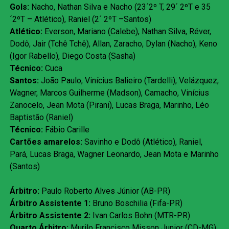
Gols:
Nacho, Nathan Silva e Nacho (23´2º T, 29´ 2ºT e 35
´2ºT – Atlético), Raniel (2´ 2ºT –Santos)
Atlético:
Everson, Mariano (Calebe), Nathan Silva, Réver,
Dodô, Jair (Tchê Tchê), Allan, Zaracho, Dylan (Nacho), Keno
(Igor Rabello), Diego Costa (Sasha)
Técnico:
Cuca
Santos:
João Paulo, Vinícius Balieiro (Tardelli), Velázquez,
Wagner, Marcos Guilherme (Madson), Camacho, Vinícius
Zanocelo, Jean Mota (Pirani), Lucas Braga, Marinho, Léo
Baptistão (Raniel)
Técnico:
Fábio Carille
Cartões amarelos:
Savinho e Dodô (Atlético), Raniel,
Pará, Lucas Braga, Wagner Leonardo, Jean Mota e Marinho
(Santos)
Árbitro:
Paulo Roberto Alves Júnior (AB-PR)
Árbitro Assistente 1:
Bruno Boschilia (Fifa-PR)
Árbitro Assistente 2:
Ivan Carlos Bohn (MTR-PR)
Quarto Árbitro:
Murilo Francisco Misson Junior (CD-MG)