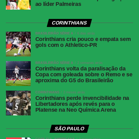
ao líder Palmeiras
WhatsApp
CORINTHIANS
Facebook
BRASILEIRÃO SÉRIE A
6 dias atrás
Twitter
Corinthians cria pouco e empata sem
gols com o Athletico-PR
Messenger
LinkedIn
BRASILEIRÃO SÉRIE A
2 semanas atrás
Share
Corinthians volta da paralisação da
Copa com goleada sobre o Remo e se
aproxima do G5 do Brasileirão
CORINTHIANS
2 meses atrás
Corinthians perde invencibilidade na
Libertadores após revés para o
Platense na Neo Química Arena
SÃO PAULO