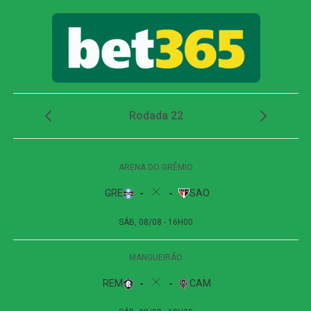
Juventude e avança às quartas da Copa do Brasil
Em uma bola lançada para a área, a defesa do Juventude
se atrapalhou, e Alan Minda aproveitou a sobra para
finalizar e marcar o único gol do confronto. O lance
definiu a vitória atleticana e confirmou a presença do
clube mineiro entre os oito melhores da Copa do Brasil.
Próximos jogos
Novorizontino x Juventude
Competição:
Campeonato Brasileiro – Série B
Data:
09 de agosto de 2026 (domingo)
Horário:
16h (de Brasília)
Local:
Estádio Dr. Jorge Ismael de Biasi, em Novo
Horizonte (SP)
Remo x Atlético-MG