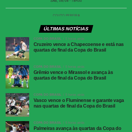
Competição:
Campeonato Brasileiro – Série A
Data:
08 de agosto de 2026 (sábado)
Horário:
18h30 (de Brasília)
Local:
Mangueirão, em Belém (PA)
ÚLTIMAS NOTÍCIAS
FICHA
COPA DO BRASIL
5 horas atrás
TÉCNICA
Cruzeiro vence a Chapecoense e está nas
quartas de final da Copa do Brasil
Placar
Juventude 0 x 1 Atlético-MG
Competição
Copa do Brasil — oitavas de final, jogo de
COPA DO BRASIL
5 horas atrás
volta
Grêmio vence o Mirassol e avança às
Local
Estádio Alfredo Jaconi, Caxias do Sul (RS)
quartas de final da Copa do Brasil
Data
04 de agosto de 2026, terça-feira
COPA DO BRASIL
5 horas atrás
Horário
19h30, no horário de Brasília
Vasco vence o Fluminense e garante vaga
Cartões
Juventude: Alisson Safira e
nas quartas de final da Copa do Brasil
amarelos
Gabriel<br>Atlético-MG: Ruan
Cartões
Nenhum
COPA DO BRASIL
5 horas atrás
vermelhos
Palmeiras avança às quartas da Copa do