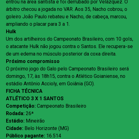
entrou na área santista e foi derrubado por Velázquez. O
árbitro checou a jogada no VAR. Aos 35, Nacho cobrou, o
goleiro João Paulo rebateu e Nacho, de cabeça, marcou,
ampliando o placar para 3 a 1.
Hulk
Um dos artilheiros do Campeonato Brasileiro, com 10 gols,
o atacante Hulk não jogou contra o Santos. Ele recupera-se
de um edema no músculo posterior da coxa direita.
Próximo compromisso
O próximo jogo do Galo pelo Campeonato Brasileiro será
domingo, 17, às 18h15, contra o Atlético Goianiense, no
estádio Antônio Accioly, em Goiânia (GO).
FICHA TÉCNICA
ATLÉTICO 3 X 1 SANTOS
Competição:
Campeonato Brasileiro
Rodada:
26ª
Estádio:
Mineirão
Cidade:
Belo Horizonte (MG)
Público pagante:
16.514