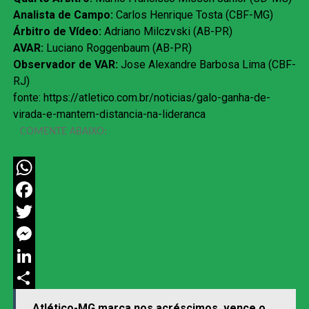
Analista de Campo:
Carlos Henrique Tosta (CBF-MG)
Árbitro de Vídeo:
Adriano Milczvski (AB-PR)
AVAR:
Luciano Roggenbaum (AB-PR)
Observador de VAR:
Jose Alexandre Barbosa Lima (CBF-
RJ)
fonte: https://atletico.com.br/noticias/galo-ganha-de-
virada-e-mantem-distancia-na-lideranca
COMENTE ABAIXO:
WhatsApp
Facebook
Twitter
Messenger
LinkedIn
Share
Atlético-MG marca nos acréscimos, vence o