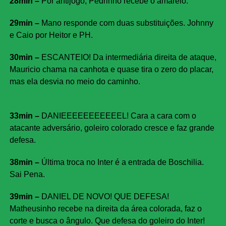
28min –
Por antijogo, Pedrinho recebe o amarelo.
29min –
Mano responde com duas substituições. Johnny
e Caio por Heitor e PH.
30min –
ESCANTEIO! Da intermediária direita de ataque,
Mauricio chama na canhota e quase tira o zero do placar,
mas ela desvia no meio do caminho.
33min –
DANIEEEEEEEEEEEL! Cara a cara com o
atacante adversário, goleiro colorado cresce e faz grande
defesa.
38min –
Última troca no Inter é a entrada de Boschilia.
Sai Pena.
39min –
DANIEL DE NOVO! QUE DEFESA!
Matheusinho recebe na direita da área colorada, faz o
corte e busca o ângulo. Que defesa do goleiro do Inter!