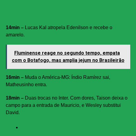
14min –
Lucas Kal atropela Edenilson e recebe o
amarelo.
Fluminense reage no segundo tempo, empata
com o Botafogo, mas amplia jejum no Brasileirão
16min –
Muda o América-MG: Índio Ramírez sai,
Matheusinho entra.
18min –
Duas trocas no Inter. Com dores, Taison deixa o
campo para a entrada de Mauricio, e Wesley substitui
David.