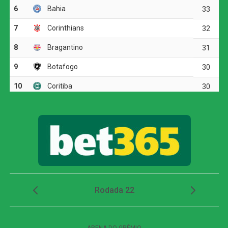
de ataque, mas encontrou dificuldades diante da
marcação tricolor. A primeira boa chance apareceu aos 19
minutos, quando Arthur Cabral recebeu na entrada da
área, passou pela marcação e finalizou rasteiro. Fábio
defendeu.
O Fluminense respondeu com chutes de longa distância.
Otávio arriscou de fora da área e mandou perto da trave.
Pouco depois, Soteldo também levou perigo em uma
finalização forte.
O time alvinegro voltou a ameaçar aos 29 minutos.
Medina tabelou com Arthur Cabral, invadiu a área e bateu
para fora. Em seguida, o volante completou cruzamento
de Villalba, mas acertou apenas a parte externa da rede.
Atlético-MG e Remo ficam no empate em 2 a 2
no Mangueirão pelo Brasileirão