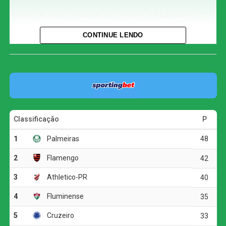
Apesar de evitar a derrota no clássico, o Fluminense
chegou ao sexto jogo consecutivo sem vencer no
CONTINUE LENDO
Brasileirão. Considerando também as demais
competições, a sequência negativa passou a ser de sete
partidas.
Com o empate, o Fluminense alcançou 35 pontos e
permanece na quarta colocação, mas corre o risco de
deixar o G4 ao fim da rodada. O Bahia, que soma 32
pontos, pode ultrapassar o Tricolor caso vença o Vasco
por pelo menos dois gols de diferença.
O Botafogo continua na sétima posição, com 30 pontos,
mas ainda pode perder posições dependendo dos outros
resultados da rodada.
O jogo
O Botafogo começou o clássico ocupando mais o campo