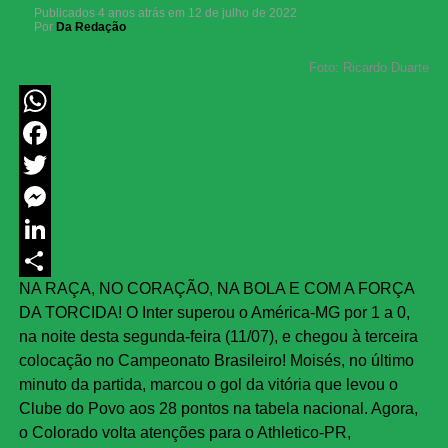
Publicados
4 anos atrás
em
12 de julho de 2022
Por
Da Redação
Foto: Ricardo Duarte
WhatsApp
Facebook
Twitter
Messenger
LinkedIn
NA RAÇA, NO CORAÇÃO, NA BOLA E COM A FORÇA
Share
DA TORCIDA! O Inter superou o América-MG por 1 a 0,
na noite desta segunda-feira (11/07), e chegou à terceira
colocação no Campeonato Brasileiro! Moisés, no último
minuto da partida, marcou o gol da vitória que levou o
Clube do Povo aos 28 pontos na tabela nacional. Agora,
o Colorado volta atenções para o Athletico-PR,