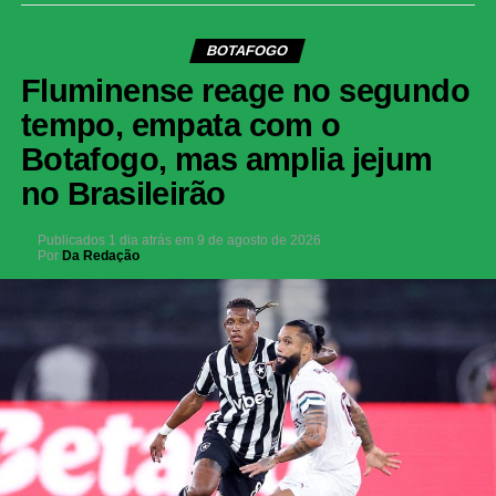
BOTAFOGO
Fluminense reage no segundo
tempo, empata com o
Botafogo, mas amplia jejum
no Brasileirão
Publicados
1 dia atrás
em
9 de agosto de 2026
Por
Da Redação