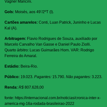
Vagner Mancini.
Gols:
Moisés, aos 49’/2ºT (I).
Cartões amarelos:
Conti, Luan Patrick, Juninho e Lucas
Kal (A).
Arbitragem:
Flavio Rodrigues de Souza, auxiliado por
Marcelo Carvalho Van Gasse e Daniel Paulo Ziolli.
Quarto árbitro: Lucas Guimarães Horn. VAR: Rodrigo
Ferreira do Amaral.
Estádio:
Beira-Rio.
Público:
19.023.
Pagantes:
15.790.
Não pagantes:
3.223.
Renda:
R$
807.628,00
fonte: https://internacional.com.br/noticias/cronica-inter-x-
america-mg-16a-rodada-brasileirao-2022