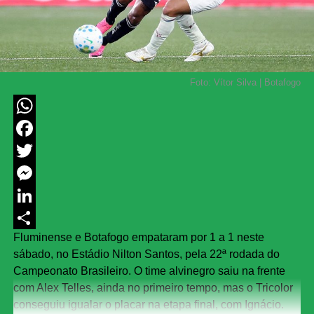
Foto: Vítor Silva | Botafogo
WhatsApp
Facebook
Twitter
Messenger
LinkedIn
Fluminense e Botafogo empataram por 1 a 1 neste
Share
sábado, no Estádio Nilton Santos, pela 22ª rodada do
Campeonato Brasileiro. O time alvinegro saiu na frente
com Alex Telles, ainda no primeiro tempo, mas o Tricolor
conseguiu igualar o placar na etapa final, com Ignácio.