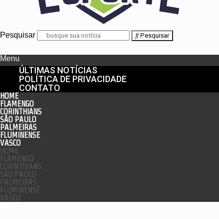
Pesquisar
Pesquisar
Menu
ÚLTIMAS NOTÍCIAS
POLÍTICA DE PRIVACIDADE
CONTATO
HOME
FLAMENGO
CORINTHIANS
SÃO PAULO
PALMEIRAS
FLUMINENSE
VASCO
HOME
FLAMENGO
CORINTHIANS
SÃO PAULO
PALMEIRAS
FLUMINENSE
VASCO
enu