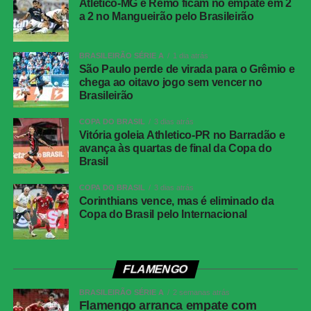
Atlético-MG e Remo ficam no empate em 2
cruzamento na direção da segunda trave. Ignácio
a 2 no Mangueirão pelo Brasileirão
apareceu livre e cabeceou no canto. A bola ainda bateu
na trave antes de entrar, deixando o placar igualado.
BRASILEIRÃO SÉRIE A
1 dia atrás
São Paulo perde de virada para o Grêmio e
O Botafogo teve uma boa oportunidade de retomar a
chega ao oitavo jogo sem vencer no
vantagem pouco depois. Montoro encontrou Villalba com
Brasileirão
um passe de trivela, mas o atacante finalizou fraco,
facilitando a defesa de Fábio.
COPA DO BRASIL
3 dias atrás
Vitória goleia Athletico-PR no Barradão e
avança às quartas de final da Copa do
O Fluminense também ficou perto da virada aos 21
Brasil
minutos. Nonato recebeu livre dentro da área e bateu
forte, mas Warleson fez uma defesa inusitada com a
COPA DO BRASIL
3 dias atrás
Corinthians vence, mas é eliminado da
cabeça e evitou o segundo gol tricolor.
Copa do Brasil pelo Internacional
Na reta final, os dois goleiros voltaram a trabalhar. Aos 25
minutos, Barrera passou pela marcação e finalizou com
força da entrada da área, obrigando Fábio a fazer uma
FLAMENGO
grande defesa. Na sequência, Matheus Martins chutou
BRASILEIRÃO SÉRIE A
2 semanas atrás
rasteiro e Montoro tentou de fora da área, mas o goleiro
Flamengo arranca empate com