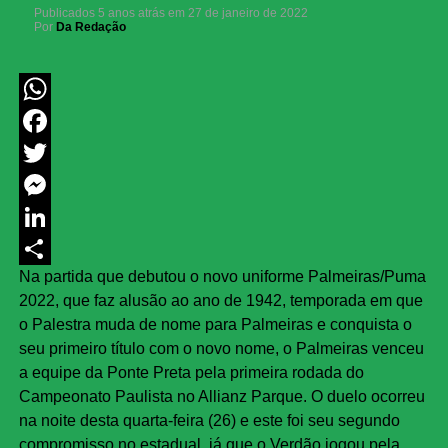
Publicados
5 anos atrás
em
27 de janeiro de 2022
Por
Da Redação
WhatsApp
Facebook
Twitter
Messenger
LinkedIn
Na partida que debutou o novo uniforme Palmeiras/Puma
Share
2022, que faz alusão ao ano de 1942, temporada em que
o Palestra muda de nome para Palmeiras e conquista o
seu primeiro título com o novo nome, o Palmeiras venceu
a equipe da Ponte Preta pela primeira rodada do
Campeonato Paulista no Allianz Parque. O duelo ocorreu
na noite desta quarta-feira (26) e este foi seu segundo
compromisso no estadual, já que o Verdão jogou pela