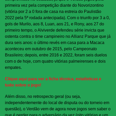
primeira vez pela competição diante do Novorizontino
(vitória por 2 a 0 fora de casa na estreia do Paulistão
2022 pela 5ª rodada antecipada). Com o triunfo por 3 a 0,
gols de Murilo, aos 8, Luan, aos 21, e Rony, aos 27 do
primeiro tempo, o Alviverde defendeu série invicta que
ostenta contra o time campineiro no Allianz Parque que já
dura seis anos: o último revés em casa para a Macaca
aconteceu em outubro de 2015, pelo Campeonato
Brasileiro; depois, entre 2016 e 2022, foram seis duelos
com o de hoje, com quatro vitórias palmeirenses e dois
empates.
Clique aqui para ver a ficha técnica, estatísticas e
tudo sobre o jogo!
Além disso, no retrospecto geral (ou seja,
independentemente do local de disputa ou do torneio em
questão), o Verdão vem de agora nove jogos sem saber o
que é perder para o adversário da vez (oito vitórias e um