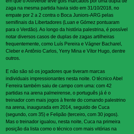
em que o Alviverde teve gols marcados por uma dupla de
zaga na mesma partida havia sido em 31/10/2018, no
empate por 2 a 2 contra o Boca Juniors-ARG pelas
semifinais da Libertadores (Luan e Gómez pontuaram
para o Verdão). Ao longo da história palestrina, é possível
notar diversos casos de duplas de zagas artilheiras
frequentemente, como Luís Pereira e Vágner Bacharel,
Cleber e Antônio Carlos, Yerry Mina e Vítor Hugo, dentre
outros.
E não são só os jogadores que tiveram marcas
individuais impressionantes nesta noite. O técnico Abel
Ferreira também saiu de campo com uma: com 42
partidas na arena palmeirense, o português já é o
treinador com mais jogos à frente do comando palestrino
na arena, inaugurada em 2014, seguido de Cuca
(segundo, com 35) e Felipão (terceiro, com 30 jogos).
Mas o treinador igualou, nesta noite, Cuca na primeira
posição da lista como o técnico com mais vitórias na