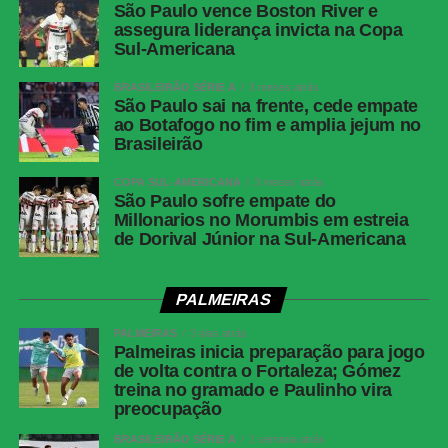
São Paulo vence Boston River e
assegura liderança invicta na Copa
Sul-Americana
BRASILEIRÃO SÉRIE A
3 meses atrás
São Paulo sai na frente, cede empate
ao Botafogo no fim e amplia jejum no
Brasileirão
COPA SUL-AMERICANA
3 meses atrás
São Paulo sofre empate do
Millonarios no Morumbis em estreia
de Dorival Júnior na Sul-Americana
PALMEIRAS
PALMEIRAS
3 dias atrás
Palmeiras inicia preparação para jogo
de volta contra o Fortaleza; Gómez
treina no gramado e Paulinho vira
preocupação
BRASILEIRÃO SÉRIE A
1 semana atrás