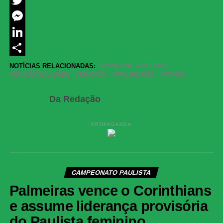
Twitter
Messenger
LinkedIn
Share
NOTÍCIAS RELACIONADAS:
CONTRA
DEFEND
INVENCIBILIDADE
MACACA
PALMEIRAS
PONTE
Da Redação
PROPAGANDA
CAMPEONATO PAULISTA
Palmeiras vence o Corinthians
e assume liderança provisória
do Paulista feminino