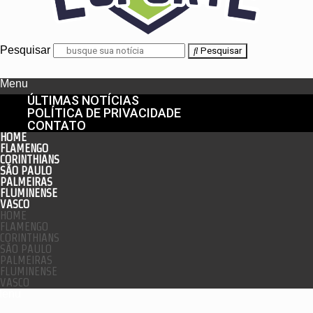
Pesquisar
Pesquisar
Menu
ÚLTIMAS NOTÍCIAS
POLÍTICA DE PRIVACIDADE
CONTATO
HOME
FLAMENGO
CORINTHIANS
SÃO PAULO
PALMEIRAS
FLUMINENSE
VASCO
HOME
FLAMENGO
CORINTHIANS
SÃO PAULO
PALMEIRAS
FLUMINENSE
VASCO
enu