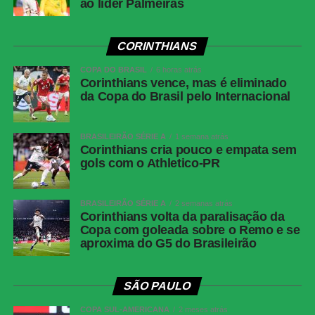
ao líder Palmeiras
CORINTHIANS
COPA DO BRASIL
6 horas atrás
Corinthians vence, mas é eliminado
da Copa do Brasil pelo Internacional
BRASILEIRÃO SÉRIE A
1 semana atrás
Corinthians cria pouco e empata sem
gols com o Athletico-PR
BRASILEIRÃO SÉRIE A
2 semanas atrás
Corinthians volta da paralisação da
Copa com goleada sobre o Remo e se
aproxima do G5 do Brasileirão
SÃO PAULO
COPA SUL-AMERICANA
2 meses atrás