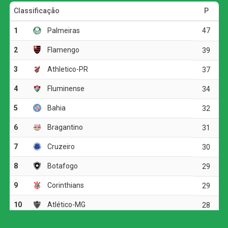
faltas, mas o Palmeiras conseguiu abrir o placar nos
acréscimos. Aos 50 minutos, Giovanna Campiolo subiu
mais alto que a marcação e completou cruzamento de
cabeça para o fundo das redes. Na segunda etapa, o
Verdão administrou a vantagem e segurou o resultado até
o apito final.
Pela sexta rodada do estadual, o Palmeiras enfrenta o
Taubaté no dia 11 de agosto, às 18h, no Joaquinzão. Já o
Corinthians volta a campo no dia 12 de agosto, contra o
Mirassol, às 17h, no Estádio Manoel Francisco Ferreira.
Palmeiras inicia preparação para jogo de volta
contra o Fortaleza; Gómez treina no gramado e
Paulinho vira preocupação