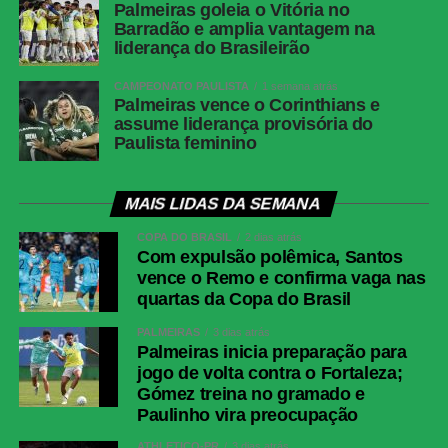
Palmeiras goleia o Vitória no
Barradão e amplia vantagem na
liderança do Brasileirão
CAMPEONATO PAULISTA
1 semana atrás
Palmeiras vence o Corinthians e
assume liderança provisória do
Paulista feminino
MAIS LIDAS DA SEMANA
COPA DO BRASIL
2 dias atrás
Com expulsão polêmica, Santos
vence o Remo e confirma vaga nas
quartas da Copa do Brasil
PALMEIRAS
3 dias atrás
Palmeiras inicia preparação para
jogo de volta contra o Fortaleza;
Gómez treina no gramado e
Paulinho vira preocupação
ATHLETICO-PR
3 dias atrás