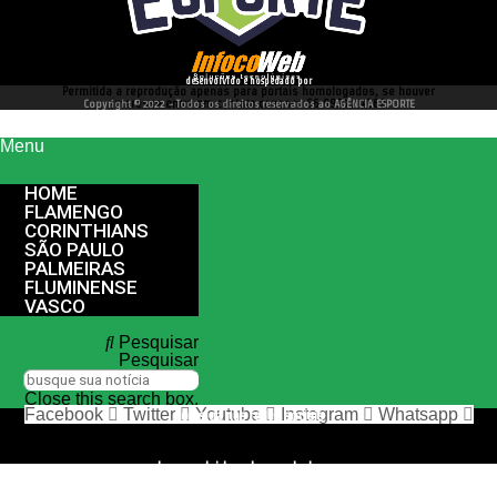
desenvolvido e hospedado por
Permitida a reprodução apenas para portais homologados, se houver
interesse entre em contato conosco 66 99977 4262
Copyright © 2022 - Todos os direitos reservados ao AGÊNCIA ESPORTE
Menu
HOME
FLAMENGO
CORINTHIANS
SÃO PAULO
PALMEIRAS
FLUMINENSE
VASCO
Pesquisar
Pesquisar
Close this search box.
Facebook
Twitter
Youtube
Instagram
Whatsapp
nos siga nas redes sociais
desenvolvido e hospedado por