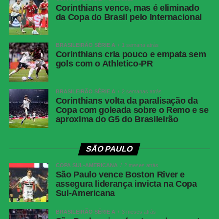
Corinthians vence, mas é eliminado
Hellmann.
da Copa do Brasil pelo Internacional
COMENTE ABAIXO:
BRASILEIRÃO SÉRIE A
1 semana atrás
Corinthians cria pouco e empata sem
gols com o Athletico-PR
WhatsApp
Facebook
BRASILEIRÃO SÉRIE A
2 semanas atrás
Corinthians volta da paralisação da
Twitter
Copa com goleada sobre o Remo e se
aproxima do G5 do Brasileirão
Messenger
LinkedIn
SÃO PAULO
Share
COPA SUL-AMERICANA
2 meses atrás
São Paulo vence Boston River e
assegura liderança invicta na Copa
Sul-Americana
BRASILEIRÃO SÉRIE A
3 meses atrás