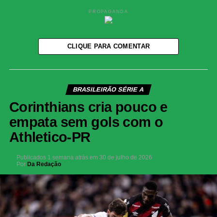
PROPAGANDA
CLIQUE PARA COMENTAR
BRASILEIRÃO SÉRIE A
Corinthians cria pouco e
empata sem gols com o
Athletico-PR
Publicados
1 semana atrás
em
30 de julho de 2026
Por
Da Redação