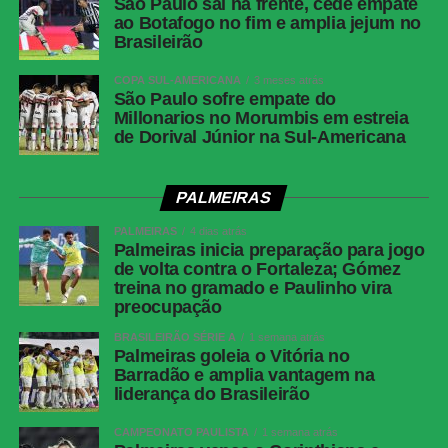
São Paulo sai na frente, cede empate
ao Botafogo no fim e amplia jejum no
Brasileirão
COPA SUL-AMERICANA
3 meses atrás
São Paulo sofre empate do
Millonarios no Morumbis em estreia
de Dorival Júnior na Sul-Americana
PALMEIRAS
PALMEIRAS
4 dias atrás
Palmeiras inicia preparação para jogo
de volta contra o Fortaleza; Gómez
treina no gramado e Paulinho vira
preocupação
BRASILEIRÃO SÉRIE A
1 semana atrás
Palmeiras goleia o Vitória no
Barradão e amplia vantagem na
liderança do Brasileirão
CAMPEONATO PAULISTA
1 semana atrás