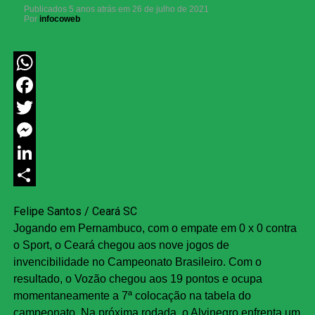
Publicados
5 anos atrás
em
26 de julho de 2021
Por
infocoweb
WhatsApp
Facebook
Twitter
Messenger
LinkedIn
Share
Felipe Santos / Ceará SC
Jogando em Pernambuco, com o empate em 0 x 0 contra
o Sport, o Ceará chegou aos nove jogos de
invencibilidade no Campeonato Brasileiro. Com o
resultado, o Vozão chegou aos 19 pontos e ocupa
momentaneamente a 7ª colocação na tabela do
campeonato. Na próxima rodada, o Alvinegro enfrenta um