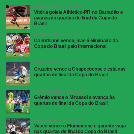
ida das oitavas de final)
COPA DO BRASIL
1 dia atrás
Data e horário:
03.08 (segunda-feira), às 21h (de
Vitória goleia Athletico-PR no Barradão e
avança às quartas de final da Copa do
Brasília)
Brasil
Local:
Arena da Baixada, em Curitiba (PR)
COPA DO BRASIL
1 dia atrás
Corinthians vence, mas é eliminado da
FICHA
Copa do Brasil pelo Internacional
TÉCNICA
Partida
Corinthians 0 x 0 Athletico-PR
COPA DO BRASIL
2 dias atrás
Competição
Campeonato Brasileiro – 21ª rodada
Cruzeiro vence a Chapecoense e está nas
quartas de final da Copa do Brasil
Local
Neo Química Arena, São Paulo (SP)
Data
30 de julho de 2026 (quinta-feira)
COPA DO BRASIL
2 dias atrás
Horário
19h30 (de Brasília)
Grêmio vence o Mirassol e avança às
quartas de final da Copa do Brasil
Público
38.963 torcedores
Renda
R$ 2.606.640,01
COPA DO BRASIL
2 dias atrás
Cartões
Benavídez, Jadson, Portilla e Santos
Vasco vence o Fluminense e garante vaga
amarelos
nas quartas de final da Copa do Brasil
(Athletico-PR); Fernando Diniz, André