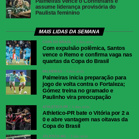
Palmeiras vence o Corinthians e
assume liderança provisória do
Paulista feminino
MAIS LIDAS DA SEMANA
COPA DO BRASIL
3 dias atrás
Com expulsão polêmica, Santos
vence o Remo e confirma vaga nas
quartas da Copa do Brasil
PALMEIRAS
4 dias atrás
Palmeiras inicia preparação para
jogo de volta contra o Fortaleza;
Gómez treina no gramado e
Paulinho vira preocupação
ATHLETICO-PR
4 dias atrás
Athletico-PR bate o Vitória por 2 a
0 e abre vantagem nas oitavas da
Copa do Brasil
ATLÉTICO-MG
3 dias atrás