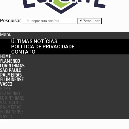
Pesquisar
Pesquisar
Menu
ÚLTIMAS NOTÍCIAS
POLÍTICA DE PRIVACIDADE
CONTATO
HOME
FLAMENGO
CORINTHIANS
SÃO PAULO
PALMEIRAS
FLUMINENSE
VASCO
HOME
FLAMENGO
CORINTHIANS
SÃO PAULO
PALMEIRAS
FLUMINENSE
VASCO
enu