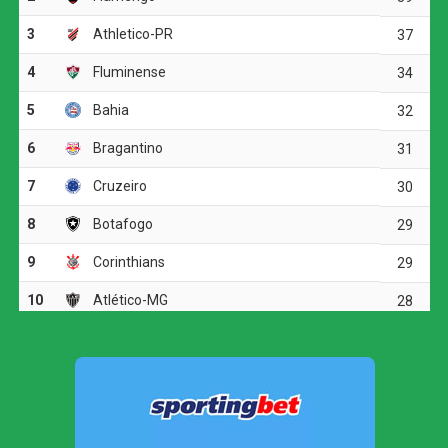
A melhor oportunidade antes do intervalo foi do
Corinthians. Aos 23 minutos, Allan fez um cruzamento
preciso para Matheuzinho, que cabeceou com força, mas
parou em uma boa defesa do goleiro Santos.
O ritmo aumentou no segundo tempo, e o Corinthians
voltou a ameaçar aos 20 minutos. Matheuzinho recuperou
a bola no meio-campo e acionou Yuri Alberto. O atacante
dominou, girou diante da marcação e finalizou com
potência da entrada da área, obrigando Santos a fazer
outra grande intervenção.
Dois minutos mais tarde, Yuri Alberto recebeu um
lançamento de Allan, invadiu a área, mas não conseguiu
finalizar bem e chutou em cima do goleiro adversário.
O Athletico-PR respondeu aos 27 minutos, em uma
cobrança de escanteio. Gilberto desviou a bola na
segunda trave, e Viveros apareceu para cabecear. A