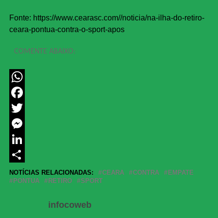
Fonte: https://www.cearasc.com//noticia/na-ilha-do-retiro-
ceara-pontua-contra-o-sport-apos
COMENTE ABAIXO:
WhatsApp
Facebook
Twitter
Messenger
LinkedIn
Share
NOTÍCIAS RELACIONADAS:
CEARA
CONTRA
EMPATE
PONTUA
RETIRO
SPORT
infocoweb