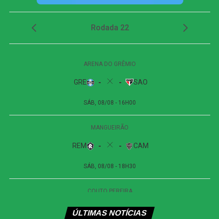
finalização, porém, explodiu no travessão e quase
garantiu a vitória dos visitantes.
Apesar das tentativas das duas equipes na etapa final, o
placar não foi alterado. O empate sem gols refletiu a
pouca efetividade ofensiva apresentada durante a
partida.
Próximos jogos
Internacional x Corinthians
| Copa do Brasil (jogo
de ida das oitavas de final)
Data e horário:
02.08 (domingo), às 19h30 (de
Brasília)
Local:
Beira-Rio, em Porto Alegre (RS)
Athletico-PR x Vitória
| Copa do Brasil (jogo de
ÚLTIMAS NOTÍCIAS