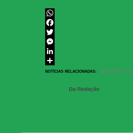
WhatsApp
Facebook
Twitter
Messenger
LinkedIn
Share
NOTÍCIAS RELACIONADAS:
ATLETICO
CU
Da Redação