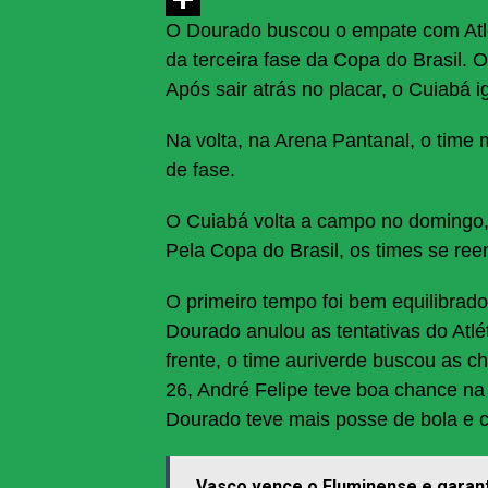
O Dourado buscou o empate com Atléti
Share
da terceira fase da Copa do Brasil. O
Após sair atrás no placar, o Cuiabá i
Na volta, na Arena Pantanal, o time 
de fase.
O Cuiabá volta a campo no domingo, p
Pela Copa do Brasil, os times se re
O primeiro tempo foi bem equilibrad
Dourado anulou as tentativas do Atlé
frente, o time auriverde buscou as 
26, André Felipe teve boa chance na
Dourado teve mais posse de bola e c
Vasco vence o Fluminense e garante