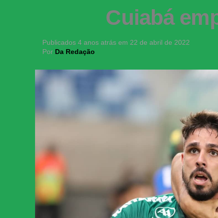
Cuiabá emp
Publicados
4 anos atrás
em
22 de abril de 2022
Por
Da Redação