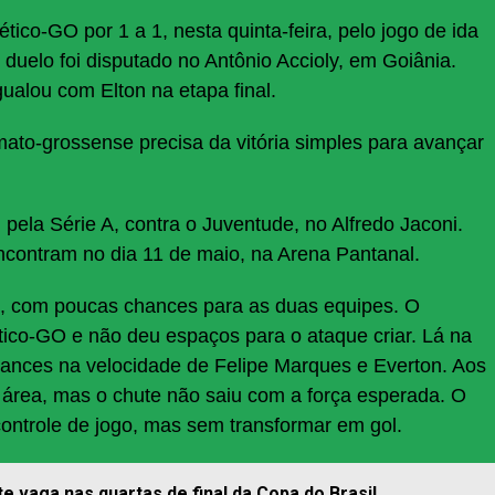
co-GO por 1 a 1, nesta quinta-feira, pelo jogo de ida
 duelo foi disputado no Antônio Accioly, em Goiânia.
gualou com Elton na etapa final.
mato-grossense precisa da vitória simples para avançar
ela Série A, contra o Juventude, no Alfredo Jaconi.
encontram no dia 11 de maio, na Arena Pantanal.
o, com poucas chances para as duas equipes. O
tico-GO e não deu espaços para o ataque criar. Lá na
chances na velocidade de Felipe Marques e Everton. Aos
 área, mas o chute não saiu com a força esperada. O
ontrole de jogo, mas sem transformar em gol.
 vaga nas quartas de final da Copa do Brasil