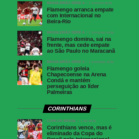
BRASILEIRÃO SÉRIE A
1 semana atrás
Flamengo arranca empate
com Internacional no
Beira-Rio
BRASILEIRÃO SÉRIE A
2 semanas atrás
Flamengo domina, sai na
frente, mas cede empate
ao São Paulo no Maracanã
BRASILEIRÃO SÉRIE A
2 semanas atrás
Flamengo goleia
Chapecoense na Arena
Condá e mantém
perseguição ao líder
Palmeiras
CORINTHIANS
COPA DO BRASIL
1 dia atrás
Corinthians vence, mas é
eliminado da Copa do