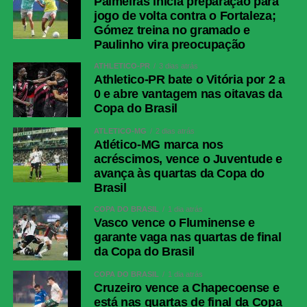
Palmeiras inicia preparação para
jogo de volta contra o Fortaleza;
Gómez treina no gramado e
Paulinho vira preocupação
ATHLETICO-PR
3 dias atrás
Athletico-PR bate o Vitória por 2 a
0 e abre vantagem nas oitavas da
Copa do Brasil
ATLÉTICO-MG
2 dias atrás
Atlético-MG marca nos
acréscimos, vence o Juventude e
avança às quartas da Copa do
Brasil
COPA DO BRASIL
1 dia atrás
Vasco vence o Fluminense e
garante vaga nas quartas de final
da Copa do Brasil
COPA DO BRASIL
1 dia atrás
Cruzeiro vence a Chapecoense e
está nas quartas de final da Copa