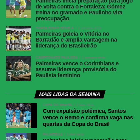
Palmeiras inicia preparação para jogo
de volta contra o Fortaleza; Gómez
treina no gramado e Paulinho vira
preocupação
BRASILEIRÃO SÉRIE A
1 semana atrás
Palmeiras goleia o Vitória no
Barradão e amplia vantagem na
liderança do Brasileirão
CAMPEONATO PAULISTA
1 semana atrás
Palmeiras vence o Corinthians e
assume liderança provisória do
Paulista feminino
MAIS LIDAS DA SEMANA
COPA DO BRASIL
2 dias atrás
Com expulsão polêmica, Santos
vence o Remo e confirma vaga nas
quartas da Copa do Brasil
PALMEIRAS
3 dias atrás