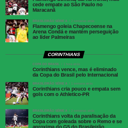
cede empate ao São Paulo no
Share
Maracanã
BRASILEIRÃO SÉRIE A
2 semanas atrás
Flamengo goleia Chapecoense na
Arena Condá e mantém perseguição
ao líder Palmeiras
CORINTHIANS
COPA DO BRASIL
1 hora atrás
Corinthians vence, mas é eliminado
da Copa do Brasil pelo Internacional
BRASILEIRÃO SÉRIE A
1 semana atrás
Corinthians cria pouco e empata sem
gols com o Athletico-PR
BRASILEIRÃO SÉRIE A
2 semanas atrás
Corinthians volta da paralisação da
Copa com goleada sobre o Remo e se
aproxima do G5 do Brasileirão