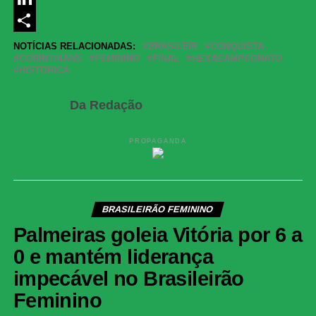
LinkedIn
Share
NOTÍCIAS RELACIONADAS:
BRASILEIR
CONQUISTA
CORINTHIANS
FEMININO
FINAL
HEXACAMPEONATO
HISTORICA
Da Redação
PROPAGANDA
BRASILEIRÃO FEMININO
Palmeiras goleia Vitória por 6 a
0 e mantém liderança
impecável no Brasileirão
Feminino