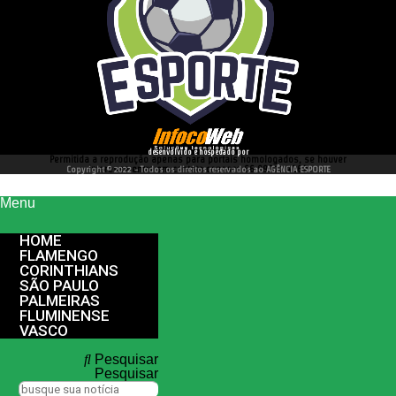
desenvolvido e hospedado por
Permitida a reprodução apenas para portais homologados, se houver
interesse entre em contato conosco 66 99977 4262
Copyright © 2022 - Todos os direitos reservados ao AGÊNCIA ESPORTE
Menu
HOME
FLAMENGO
CORINTHIANS
SÃO PAULO
PALMEIRAS
FLUMINENSE
VASCO
Pesquisar
Pesquisar