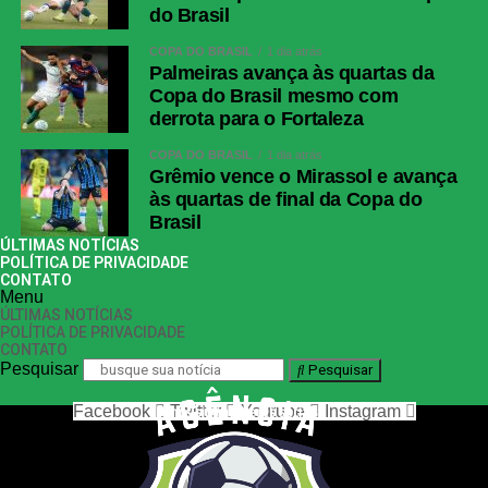
do Brasil
COPA DO BRASIL
1 dia atrás
Palmeiras avança às quartas da
Copa do Brasil mesmo com
derrota para o Fortaleza
COPA DO BRASIL
1 dia atrás
Grêmio vence o Mirassol e avança
às quartas de final da Copa do
Brasil
ÚLTIMAS NOTÍCIAS
POLÍTICA DE PRIVACIDADE
CONTATO
Menu
ÚLTIMAS NOTÍCIAS
POLÍTICA DE PRIVACIDADE
CONTATO
Pesquisar
Pesquisar
Facebook
Twitter
Youtube
Instagram
nos siga nas redes sociais