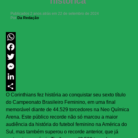
histórica
Publicados
2 anos atrás
em
22 de setembro de 2024
Por
Da Redação
WhatsApp
Facebook
Twitter
Messenger
LinkedIn
O Corinthians fez história ao conquistar seu sexto título
Share
do Campeonato Brasileiro Feminino, em uma final
memorável diante de 44.529 torcedores na Neo Química
Arena. Este público recorde não só marcou a maior
audiência da história do futebol feminino na América do
Sul, mas também superou o recorde anterior, que já