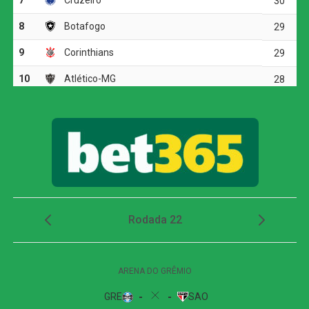
no canto direito da goleira Lorrana, ampliando para 4 a 0.
O festival de gols continuou aos 42, quando Carla Tays,
em uma jogada de escanteio, surgiu na segunda trave
para cabecear e fechar o placar da primeira etapa em 5 a
0.
Corinthians vence, mas é eliminado da Copa do
Brasil pelo Internacional
Retorno triunfal de Victória Liss
No segundo tempo, mesmo com o ritmo mais cadenciado,
o Palmeiras ainda encontrou o caminho das redes. Aos
44 minutos, em um momento emocionante, Victória Liss,
que retornava aos gramados após uma grave lesão no
joelho sofrida em outubro de 2024, aproveitou um
cruzamento e desviou de cabeça, marcando o sexto e
último gol da partida e selando uma goleada