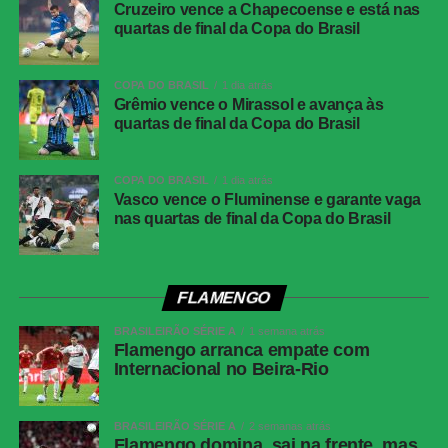
também na sexta-feira, 27 de março de 2026, às
Cruzeiro vence a Chapecoense e está nas
15h (horário de Brasília), no Estádio Pituaçu, em
quartas de final da Copa do Brasil
Salvador (BA).
COPA DO BRASIL
1 dia atrás
Grêmio vence o Mirassol e avança às
Corinthians vence, mas é eliminado da Copa do
quartas de final da Copa do Brasil
Brasil pelo Internacional
COPA DO BRASIL
1 dia atrás
Vasco vence o Fluminense e garante vaga
nas quartas de final da Copa do Brasil
COMENTE ABAIXO:
FLAMENGO
WhatsApp
BRASILEIRÃO SÉRIE A
1 semana atrás
Facebook
Flamengo arranca empate com
Internacional no Beira-Rio
Twitter
Messenger
BRASILEIRÃO SÉRIE A
2 semanas atrás
Flamengo domina, sai na frente, mas
LinkedIn