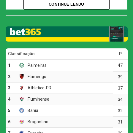
competição.
CONTINUE LENDO
Os gols da vitória palestrina foram anotados por Tainá
Maranhão, Espinales, Bia Zaneratto, Gláucia, Carla Tays
e Victória Liss, que celebrou seu retorno aos gramados
em grande estilo.
Show de gols no primeiro tempo
O time paulista não demorou a mostrar sua superioridade,
resolvendo a partida ainda na etapa inicial. Aos 12
minutos, Tainá Maranhão abriu o placar com um chute
potente da entrada da área. Aos 25, Espinales aproveitou
um cruzamento preciso de Gláucia e cabeceou com força
para fazer o segundo. Apenas três minutos depois, Bia
Zaneratto, com sua habitual frieza, recebeu dentro da
área e finalizou de canhota, marcando o terceiro.
A pressão não cessou. Aos 34 minutos, após uma jogada
de pivô de Bia Zaneratto, Gláucia ficou livre para chutar