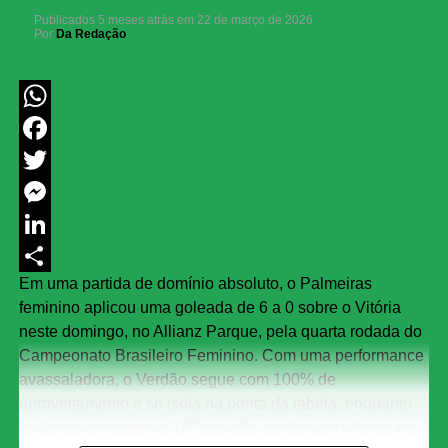
Publicados
5 meses atrás
em
22 de março de 2026
Por
Da Redação
WhatsApp
Facebook
Twitter
Messenger
LinkedIn
Em uma partida de domínio absoluto, o Palmeiras
Share
feminino aplicou uma goleada de 6 a 0 sobre o Vitória
neste domingo, no Allianz Parque, pela quarta rodada do
Campeonato Brasileiro Feminino. Com uma performance
avassaladora, o Verdão segue com 100% de
aproveitamento e se isola na ponta da tabela, enquanto
as Leoas amargam a 14ª posição, ainda sem vitórias na