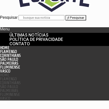
Pesquisar
Pesquisar
Menu
ÚLTIMAS NOTÍCIAS
POLÍTICA DE PRIVACIDADE
CONTATO
HOME
FLAMENGO
CORINTHIANS
SÃO PAULO
PALMEIRAS
FLUMINENSE
VASCO
HOME
FLAMENGO
CORINTHIANS
SÃO PAULO
PALMEIRAS
FLUMINENSE
VASCO
enu