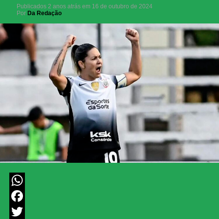
Publicados
2 anos atrás
em
16 de outubro de 2024
Por
Da Redação
WhatsApp
Facebook