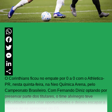
WhatsApp
Facebook
Twitter
Messenger
LinkedIn
O Corinthians ficou no empate por 0 a 0 com o Athletico-
Share
PR, nesta quinta-feira, na Neo Química Arena, pelo
Campeonato Brasileiro. Com Fernando Diniz optando por
preservar parte dos titulares, o time alvinegro teve
dificuldades para criar oportunidades e deixou escapar a
chance de se aproximar do G5.