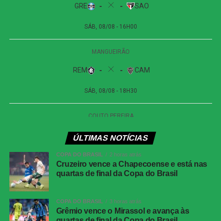
Próximos jogos
Internacional x Corinthians
| Copa do Brasil (jogo
de ida das oitavas de final)
Data e horário:
02.08 (domingo), às 19h30 (de
Brasília)
Local:
Beira-Rio, em Porto Alegre (RS)
Athletico-PR x Vitória
| Copa do Brasil (jogo de
ÚLTIMAS NOTÍCIAS
ida das oitavas de final)
COPA DO BRASIL
2 horas atrás
Data e horário:
03.08 (segunda-feira), às 21h (de
Cruzeiro vence a Chapecoense e está nas
quartas de final da Copa do Brasil
Brasília)
Local:
Arena da Baixada, em Curitiba (PR)
COPA DO BRASIL
3 horas atrás
Grêmio vence o Mirassol e avança às
FICHA
quartas de final da Copa do Brasil