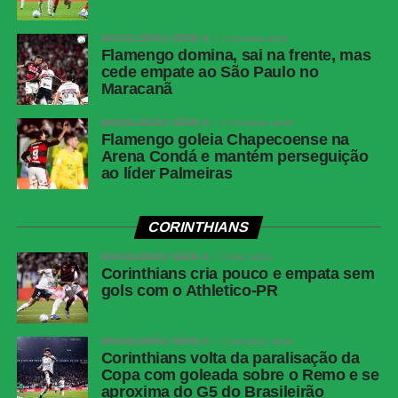
Thiaggo Americano Labes (SC)
BRASILEIRÃO SÉRIE A
1 semana atrás
VAR
Paulo Renato Moreira da Silva Coelho (RJ)
Flamengo domina, sai na frente, mas
cede empate ao São Paulo no
Corinthians
Hugo Souza; Pedro Milans, André Ramalho,
Maracanã
Raniele e Matheuzinho; Allan, Matheus Pereira
(Breno Bidon), André Carrillo (André) e
BRASILEIRÃO SÉRIE A
2 semanas atrás
Zakaria Labyad (Kaio César); Dieguinho (Yuri
Flamengo goleia Chapecoense na
Alberto (Rodrigo Garro)) e Lingard. Técnico:
Arena Condá e mantém perseguição
ao líder Palmeiras
Fernando Diniz.
Athletico-
Santos; Benavídez, Terán (Aguirre) e Arthur
PR
Dias; Gilberto, Jadson, Portilla e Claudinho
CORINTHIANS
(Léo Derik); Leozinho (Dudu), Viveros (Rivaldo)
BRASILEIRÃO SÉRIE A
e Mendoza (João Cruz). Técnico: Odair
6 dias atrás
Corinthians cria pouco e empata sem
Hellmann.
gols com o Athletico-PR
COMENTE ABAIXO:
BRASILEIRÃO SÉRIE A
2 semanas atrás
Corinthians volta da paralisação da
Copa com goleada sobre o Remo e se
aproxima do G5 do Brasileirão
WhatsApp