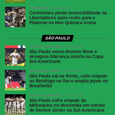
Facebook
CORINTHIANS
2 meses atrás
Corinthians perde invencibilidade na
Twitter
Libertadores após revés para o
Platense na Neo Química Arena
Messenger
LinkedIn
SÃO PAULO
Share
COPA SUL-AMERICANA
2 meses atrás
São Paulo vence Boston River e
assegura liderança invicta na Copa
Sul-Americana
BRASILEIRÃO SÉRIE A
2 meses atrás
São Paulo sai na frente, cede empate
ao Botafogo no fim e amplia jejum no
Brasileirão
COPA SUL-AMERICANA
3 meses atrás
São Paulo sofre empate do
Millonarios no Morumbis em estreia
de Dorival Júnior na Sul-Americana