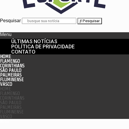
Pesquisar
Pesquisar
Menu
ÚLTIMAS NOTÍCIAS
POLÍTICA DE PRIVACIDADE
CONTATO
HOME
FLAMENGO
CORINTHIANS
SÃO PAULO
PALMEIRAS
FLUMINENSE
VASCO
HOME
FLAMENGO
CORINTHIANS
SÃO PAULO
PALMEIRAS
FLUMINENSE
VASCO
enu