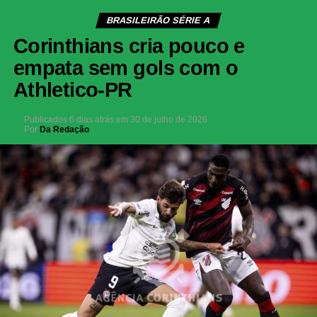
BRASILEIRÃO SÉRIE A
Corinthians cria pouco e
empata sem gols com o
Athletico-PR
Publicados
6 dias atrás
em
30 de julho de 2026
Por
Da Redação