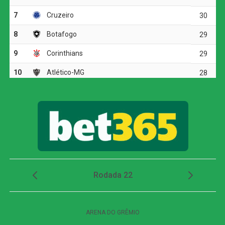
a bola no meio-campo e acionou Yuri Alberto. O atacante
dominou, girou diante da marcação e finalizou com
potência da entrada da área, obrigando Santos a fazer
outra grande intervenção.
Dois minutos mais tarde, Yuri Alberto recebeu um
lançamento de Allan, invadiu a área, mas não conseguiu
finalizar bem e chutou em cima do goleiro adversário.
O Athletico-PR respondeu aos 27 minutos, em uma
cobrança de escanteio. Gilberto desviou a bola na
segunda trave, e Viveros apareceu para cabecear. A
finalização, porém, explodiu no travessão e quase
garantiu a vitória dos visitantes.
Apesar das tentativas das duas equipes na etapa final, o
placar não foi alterado. O empate sem gols refletiu a
pouca efetividade ofensiva apresentada durante a
partida.