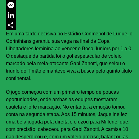
Twitter
Messenger
LinkedIn
Em uma tarde decisiva no Estádio Conmebol de Luque, o
Share
Corinthians garantiu sua vaga na final da Copa
Libertadores feminina ao vencer o Boca Juniors por 1 a 0.
O destaque da partida foi o gol espetacular de voleio
marcado pela meia-atacante Gabi Zanotti, que selou o
triunfo do Timão e manteve viva a busca pelo quinto título
continental.
O jogo começou com um primeiro tempo de poucas
oportunidades, onde ambas as equipes mostraram
cautela e forte marcação. No entanto, a emoção tomou
conta na segunda etapa. Aos 15 minutos, Jaqueline fez
uma bela jogada pela direita e cruzou para Millene, que,
com precisão, cabeceou para Gabi Zanotti. A camisa 10
não desperdiçou e, com um voleio preciso, balançou as