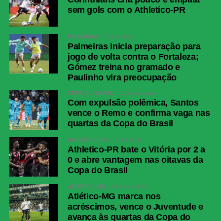
sem gols com o Athletico-PR
PALMEIRAS
2 dias atrás
Palmeiras inicia preparação para
jogo de volta contra o Fortaleza;
Gómez treina no gramado e
Paulinho vira preocupação
COPA DO BRASIL
21 horas atrás
Com expulsão polêmica, Santos
vence o Remo e confirma vaga nas
quartas da Copa do Brasil
ATHLETICO-PR
2 dias atrás
Athletico-PR bate o Vitória por 2 a
0 e abre vantagem nas oitavas da
Copa do Brasil
ATLÉTICO-MG
21 horas atrás
Atlético-MG marca nos
acréscimos, vence o Juventude e
avança às quartas da Copa do