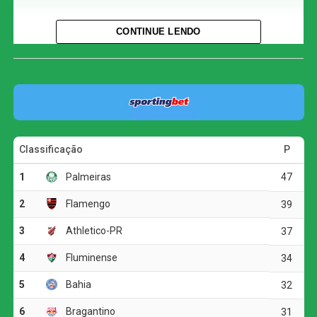
Com o resultado, o Corinthians chegou aos 29 pontos e
CONTINUE LENDO
permanece na oitava colocação, três atrás do Bahia, que
ocupa a quinta posição. O Athletico-PR segue em terceiro
lugar, com 37 pontos.
O jogo
A primeira etapa foi marcada pelo equilíbrio e pela forte
disputa física. As duas equipes encontraram dificuldades
para construir jogadas ofensivas, e as chances claras
foram raras.
A melhor oportunidade antes do intervalo foi do
Corinthians. Aos 23 minutos, Allan fez um cruzamento
preciso para Matheuzinho, que cabeceou com força, mas
parou em uma boa defesa do goleiro Santos.
O ritmo aumentou no segundo tempo, e o Corinthians
voltou a ameaçar aos 20 minutos. Matheuzinho recuperou