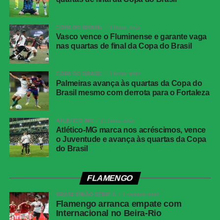
TÉCNICA
Partida
Corinthians 0 x 0 Athletico-PR
COPA DO BRASIL
3 horas atrás
Competição
Campeonato Brasileiro – 21ª rodada
Vasco vence o Fluminense e garante vaga
nas quartas de final da Copa do Brasil
Local
Neo Química Arena, São Paulo (SP)
Data
30 de julho de 2026 (quinta-feira)
COPA DO BRASIL
3 horas atrás
Horário
19h30 (de Brasília)
Palmeiras avança às quartas da Copa do
Brasil mesmo com derrota para o Fortaleza
Público
38.963 torcedores
Renda
R$ 2.606.640,01
ATLÉTICO-MG
21 horas atrás
Cartões
Benavídez, Jadson, Portilla e Santos
Atlético-MG marca nos acréscimos, vence
amarelos
o Juventude e avança às quartas da Copa
(Athletico-PR); Fernando Diniz, André
do Brasil
Ramalho, Matheuzinho e Rodrigo Garro
(Corinthians)
Cartões
Nenhum
FLAMENGO
vermelhos
BRASILEIRÃO SÉRIE A
1 semana atrás
Árbitro
Flamengo arranca empate com
Paulo Cesar Zanovelli da Silva (MG)
Internacional no Beira-Rio
Assistentes
Nailton Junior de Sousa Oliveira (CE) e