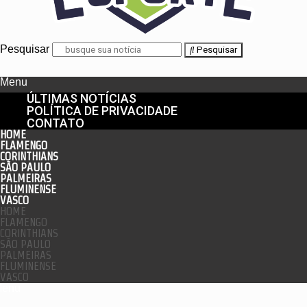
Pesquisar
Pesquisar
Menu
ÚLTIMAS NOTÍCIAS
POLÍTICA DE PRIVACIDADE
CONTATO
HOME
FLAMENGO
CORINTHIANS
SÃO PAULO
PALMEIRAS
FLUMINENSE
VASCO
HOME
FLAMENGO
CORINTHIANS
SÃO PAULO
PALMEIRAS
FLUMINENSE
VASCO
enu