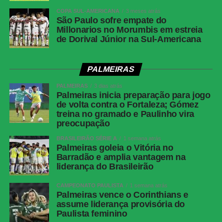
Raul, aos 24 minutos do 2º tempo
COPA SUL-AMERICANA
3 meses atrás
(Corinthians)
São Paulo sofre empate do
Millonarios no Morumbis em estreia
Corinthians
Hugo Souza; Matheuzinho, Gabriel Paulista
de Dorival Júnior na Sul-Americana
(Allan), Gustavo Henrique e Matheus Bidu;
Raniele, André (Lingard), Breno Bidon
(Carrillo) e Rodrigo Garro (Dieguinho); Kaio
PALMEIRAS
César (Matheus Pereira) e Pedro Raul
PALMEIRAS
3 dias atrás
Técnico
Fernando Diniz
Palmeiras inicia preparação para jogo
de volta contra o Fortaleza; Gómez
Internacional
Matheus Cunha; Bruno Gomes, Maripan,
treina no gramado e Paulinho vira
Mercado e Matheus Bahia (Aguirre); Bruno
preocupação
Henrique (Juninho), Paulinho (Ronaldo) e
Alan Patrick (Alerrandro); Vitinho, Bernabei e
BRASILEIRÃO SÉRIE A
1 semana atrás
Palmeiras goleia o Vitória no
Carbonero (Alex)
Barradão e amplia vantagem na
Técnico
liderança do Brasileirão
Paulo Pezzolano
CAMPEONATO PAULISTA
1 semana atrás
COMENTE ABAIXO:
Palmeiras vence o Corinthians e
assume liderança provisória do
Paulista feminino