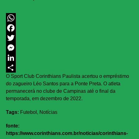
WhatsApp
Facebook
Twitter
Messenger
LinkedIn
O Sport Club Corinthians Paulista acertou o empréstimo
Share
do zagueiro Léo Santos para a Ponte Preta. O atleta
permanecerá no clube de Campinas até o final da
temporada, em dezembro de 2022.
Tags:
Futebol, Notícias
fonte:
https://www.corinthians.com.br/noticias/corinthians-