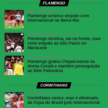
Local:
Estádio Cícero de Souza Marques, em
FLAMENGO
Bragança Paulista (SP)
BRASILEIRÃO SÉRIE A
1 semana atrás
Flamengo arranca empate com
Corinthians vence, mas é eliminado da Copa do
Internacional no Beira-Rio
Brasil pelo Internacional
BRASILEIRÃO SÉRIE A
2 semanas atrás
Flamengo domina, sai na frente, mas
Palmeiras x Internacional
(22ª rodada do Brasileirão)
cede empate ao São Paulo no
Maracanã
Data e horário:
09/08 (domingo), às 16h (de
Brasília)
BRASILEIRÃO SÉRIE A
2 semanas atrás
Flamengo goleia Chapecoense na
Local:
Nubank Parque, em São Paulo (SP)
Arena Condá e mantém perseguição
ao líder Palmeiras
FICHA
TÉCNICA
CORINTHIANS
Partida
Corinthians 2 x 1 Internacional
COPA DO BRASIL
25 minutos atrás
Competição
Copa do Brasil — oitavas de final
Corinthians vence, mas é eliminado
da Copa do Brasil pelo Internacional
Local
Neo Química Arena, São Paulo (SP)