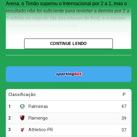
Arena, o Timão superou o Internacional por 2 a 1, mas o
resultado não foi suficiente para reverter a derrota por 2 a
0 sofrida no jogo de ida das oitavas de final, e a equipe
acabou eliminada da competição.
Quem o Inter enfrenta nas quartas?
CONTINUE LENDO
Classificado para a próxima fase, o Internacional aguarda
o sorteio para conhecer seu adversário nas quartas de
final. Os confrontos serão definidos na próxima terça-
feira, dia 11 de agosto, a partir das 11h (de Brasília), na
sede da CBF, no Rio de Janeiro.
O Corinthians, por sua vez, recolhe os cacos e volta suas
atenções para as outras duas competições que restam na
temporada: a Copa Libertadores e o Campeonato
Brasileiro.
O jogo