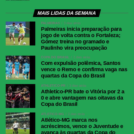
WhatsApp
MAIS LIDAS DA SEMANA
Facebook
PALMEIRAS
3 dias atrás
Twitter
Palmeiras inicia preparação para
Messenger
jogo de volta contra o Fortaleza;
Gómez treina no gramado e
LinkedIn
Paulinho vira preocupação
Share
COPA DO BRASIL
2 dias atrás
Com expulsão polêmica, Santos
vence o Remo e confirma vaga nas
quartas da Copa do Brasil
ATHLETICO-PR
3 dias atrás
Athletico-PR bate o Vitória por 2 a
0 e abre vantagem nas oitavas da
Copa do Brasil
ATLÉTICO-MG
2 dias atrás
Atlético-MG marca nos
acréscimos, vence o Juventude e
avança às quartas da Copa do