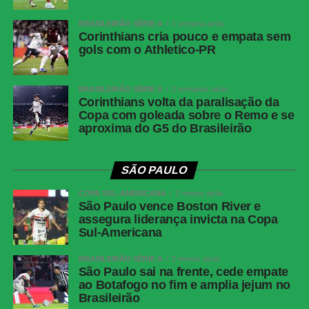
Data
6 de agosto de 2026, quinta-feira
BRASILEIRÃO SÉRIE A
1 semana atrás
Horário
20h (de Brasília)
Corinthians cria pouco e empata sem
gols com o Athletico-PR
Público
44.777 torcedores
Renda
R$ 3.371.710,00
BRASILEIRÃO SÉRIE A
2 semanas atrás
Cartões
Internacional: Carbonero, Paulinho e
Corinthians volta da paralisação da
amarelos
Matheus Bahia; Corinthians: Fernando Diniz,
Copa com goleada sobre o Remo e se
aproxima do G5 do Brasileirão
Matheuzinho e Gustavo Henrique
Cartões
Nenhum
vermelhos
SÃO PAULO
Árbitro
Felipe Fernandes de Lima (MG)
COPA SUL-AMERICANA
2 meses atrás
São Paulo vence Boston River e
Assistentes
Victor Hugo Imazu dos Santos (PR) e Felipe
assegura liderança invicta na Copa
Alan Costa de Oliveira (MG)
Sul-Americana
VAR
Rodrigo Nunes de Sá (RS)
BRASILEIRÃO SÉRIE A
2 meses atrás
Gols
Gustavo Henrique, aos 42 minutos do 1º
São Paulo sai na frente, cede empate
ao Botafogo no fim e amplia jejum no
tempo (Corinthians); Bernabei, aos 13
Brasileirão
minutos do 2º tempo (Internacional); Pedro