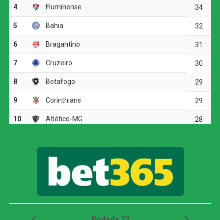
O Corinthians pressionou o Internacional desde o início e
assustou logo na primeira investida. Com menos de um
minuto de jogo, Kaio César cruzou para a área, a bola
desviou na marcação e passou perto da trave defendida
por Matheus Cunha. Aos 16 minutos, Rodrigo Garro
também levou perigo em cobrança de falta.
O Timão dominou a posse de bola durante boa parte do
primeiro tempo e praticamente não deu espaço para o
Internacional atacar. Em contrapartida, a equipe
comandada por Fernando Diniz encontrou dificuldades
para transformar o controle da partida em chances claras.
Apostando na presença de Pedro Raul, o Corinthians
abusou dos cruzamentos para a área, mas esbarrou na
forte marcação adversária.
Corinthians vence, mas é eliminado da Copa do
Brasil pelo Internacional