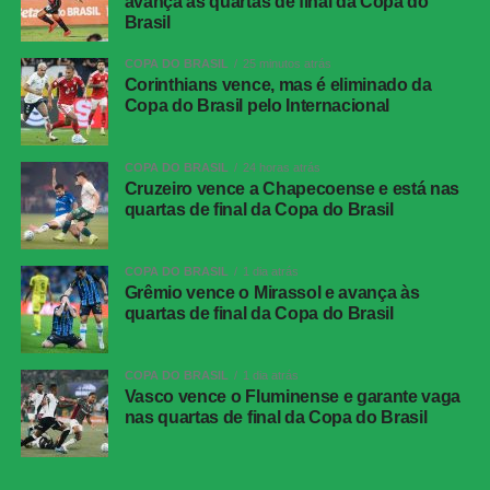
avança às quartas de final da Copa do
24 minutos. Garro acionou Matheus Bidu, que levantou a
Brasil
cabeça e cruzou na medida para Pedro Raul. O atacante
COPA DO BRASIL
25 minutos atrás
apareceu livre de marcação na segunda trave e testou
Corinthians vence, mas é eliminado da
para colocar os donos da casa novamente na frente do
Copa do Brasil pelo Internacional
placar.
COPA DO BRASIL
24 horas atrás
A equipe alvinegra quase fez o terceiro aos 40 minutos.
Cruzeiro vence a Chapecoense e está nas
Após cobrança de escanteio, a defesa do Internacional
quartas de final da Copa do Brasil
desviou e viu a bola sobrar com Matheuzinho, que
arriscou de longe. A bola explodiu na trave e se perdeu
COPA DO BRASIL
1 dia atrás
pela linha de fundo.
Grêmio vence o Mirassol e avança às
quartas de final da Copa do Brasil
Próximos jogos
Bragantino x Corinthians
(22ª rodada do Brasileirão)
COPA DO BRASIL
1 dia atrás
Vasco vence o Fluminense e garante vaga
nas quartas de final da Copa do Brasil
Data e horário:
09/08 (domingo), às 18h30 (de
Brasília)