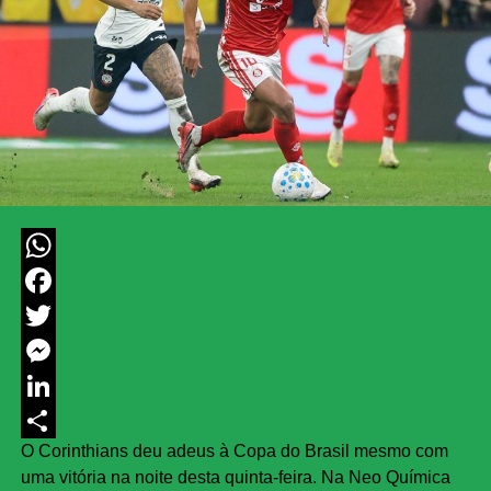
WhatsApp
Facebook
Twitter
Messenger
LinkedIn
O Corinthians deu adeus à Copa do Brasil mesmo com
Share
uma vitória na noite desta quinta-feira. Na Neo Química