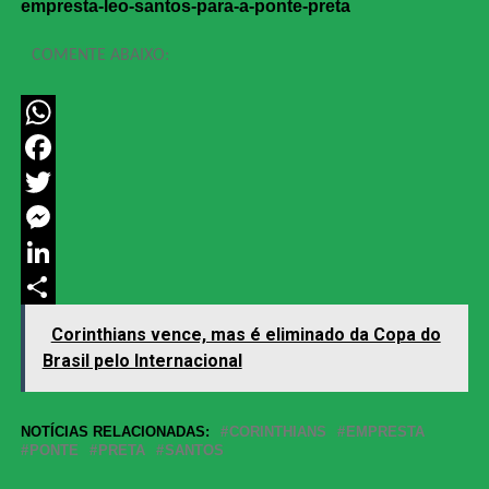
empresta-leo-santos-para-a-ponte-preta
COMENTE ABAIXO:
WhatsApp
Facebook
Twitter
Messenger
LinkedIn
Share
Corinthians vence, mas é eliminado da Copa do
Brasil pelo Internacional
NOTÍCIAS RELACIONADAS:
CORINTHIANS
EMPRESTA
PONTE
PRETA
SANTOS