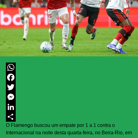
WhatsApp
Facebook
Twitter
Messenger
LinkedIn
O Flamengo buscou um empate por 1 a 1 contra o
Share
Internacional na noite desta quarta-feira, no Beira-Rio, em