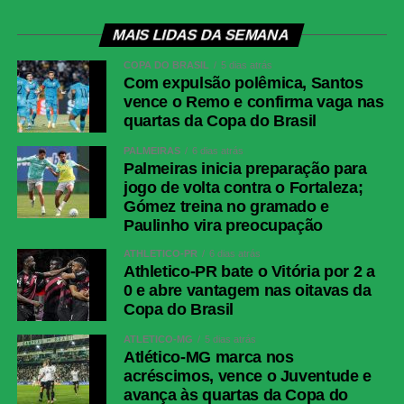
MAIS LIDAS DA SEMANA
COPA DO BRASIL
5 dias atrás
Com expulsão polêmica, Santos
vence o Remo e confirma vaga nas
quartas da Copa do Brasil
PALMEIRAS
6 dias atrás
Palmeiras inicia preparação para
jogo de volta contra o Fortaleza;
Gómez treina no gramado e
Paulinho vira preocupação
ATHLETICO-PR
6 dias atrás
Athletico-PR bate o Vitória por 2 a
0 e abre vantagem nas oitavas da
Copa do Brasil
ATLÉTICO-MG
5 dias atrás
Atlético-MG marca nos
acréscimos, vence o Juventude e
avança às quartas da Copa do