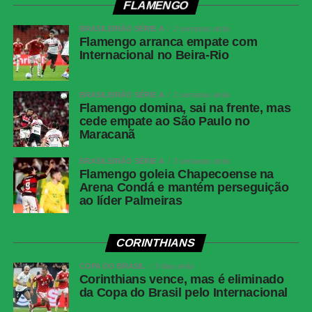
FLAMENGO
Twitter
BRASILEIRÃO SÉRIE A
2 semanas atrás
Flamengo arranca empate com
Messenger
Internacional no Beira-Rio
LinkedIn
Share
BRASILEIRÃO SÉRIE A
2 semanas atrás
Flamengo domina, sai na frente, mas
cede empate ao São Paulo no
Maracanã
BRASILEIRÃO SÉRIE A
3 semanas atrás
Flamengo goleia Chapecoense na
Arena Condá e mantém perseguição
ao líder Palmeiras
CORINTHIANS
COPA DO BRASIL
3 dias atrás
Corinthians vence, mas é eliminado
da Copa do Brasil pelo Internacional