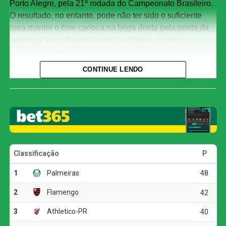
Porto Alegre, pela 21ª rodada do Campeonato Brasileiro.
O resultado, no entanto, pode não ter sido o suficiente
para manter o time carioca na briga direta pela ponta da
tabela, já que o Palmeiras tem a chance de abrir
vantagem na liderança.
CONTINUE LENDO
Com o ponto conquistado, o Flamengo se mantém na
segunda colocação, com 39 pontos. O Internacional
segue na 14ª posição, com 22 pontos, mesma colocação
com que iniciou a rodada.
O jogo
Logo aos seis minutos, Carrascal recebeu passe em
profundidade de Pedro e ficou cara a cara com o goleiro
Matheus Cunha, que salvou com uma boa intervenção.
Aos poucos, o Internacional foi crescendo e abriu o placar
em uma jogada pela direita: Carbonero finalizou de
dentro da área, Rossi fez a defesa, mas no rebote Vitinho