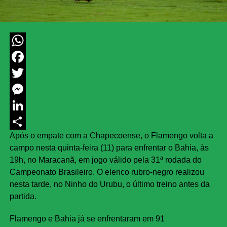
WhatsApp
Facebook
Twitter
Messenger
LinkedIn
Após o empate com a Chapecoense, o Flamengo volta a
Share
campo nesta quinta-feira (11) para enfrentar o Bahia, às
19h, no Maracanã, em jogo válido pela 31ª rodada do
Campeonato Brasileiro. O elenco rubro-negro realizou
nesta tarde, no Ninho do Urubu, o último treino antes da
partida.
Flamengo e Bahia já se enfrentaram em 91