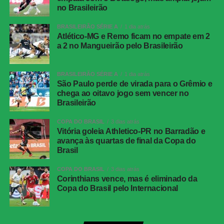
Internacional
no Brasileirão
Gol do
Samuel Lino, aos 33 minutos do segundo
BRASILEIRÃO SÉRIE A
1 dia atrás
Flamengo
tempo
Atlético-MG e Remo ficam no empate em 2
a 2 no Mangueirão pelo Brasileirão
Internacional
Matheus Cunha; Bruno Gomes, Gabriel
Mercado, Maripán e Matheus Bahia; Villagra,
Bruno Henrique e Alan Patrick; Vitinho,
BRASILEIRÃO SÉRIE A
1 dia atrás
Bernabei e Carbonero. Técnico: Paulo
São Paulo perde de virada para o Grêmio e
Pezzolano.
chega ao oitavo jogo sem vencer no
Brasileirão
Flamengo
Rossi; Varela, Vitão, Léo Pereira (Danilo) e
Alex Sandro; Everton Araújo (Erick Pulgar),
COPA DO BRASIL
3 dias atrás
Jorginho e Arrascaeta; Carrascal, Samuel
Vitória goleia Athletico-PR no Barradão e
Lino e Pedro. Técnico: Leonardo Jardim.
avança às quartas de final da Copa do
Brasil
COMENTE ABAIXO:
COPA DO BRASIL
3 dias atrás
Corinthians vence, mas é eliminado da
Copa do Brasil pelo Internacional
WhatsApp
Facebook