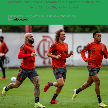
Confronto válido pela 31ª rodada será disputado nesta quinta-
feira (11), às 19h, no Maracanã
Publicados
5 anos atrás
em
11 de novembro de 2021
Por
infocoweb