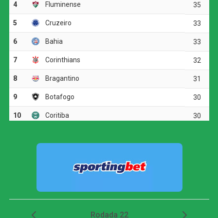
apareceu para chutar forte e colocar os donos da casa em
vantagem.
Antes do intervalo, Carbonero quase ampliou. O atacante
ganhou a disputa de corpo com Léo Pereira dentro da
área, mas finalizou com pouca força, e a bola passou
rente à trave do Flamengo.
A resposta rubro-negra veio aos 33 minutos do segundo
tempo. Pedro ficou cara a cara com Anthoni e parou em
nova defesa do goleiro, mas na tentativa de afastar o
perigo, Matheus Bahia colocou a bola nos pés de Bruno
Henrique. O atacante tentou finalizar, foi travado, e a
sobra sobrou para Samuel Lino, que chutou forte com o
gol aberto para empatar a partida.
Próximos jogos
Internacional x Corinthians
(Copa do Brasil)