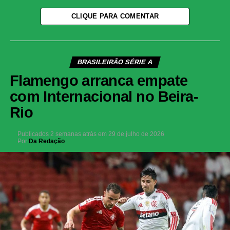
CLIQUE PARA COMENTAR
BRASILEIRÃO SÉRIE A
Flamengo arranca empate
com Internacional no Beira-
Rio
Publicados
2 semanas atrás
em
29 de julho de 2026
Por
Da Redação