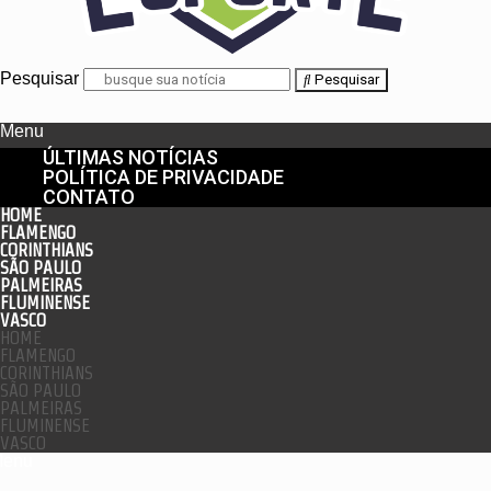
Pesquisar
Pesquisar
Menu
ÚLTIMAS NOTÍCIAS
POLÍTICA DE PRIVACIDADE
CONTATO
HOME
FLAMENGO
CORINTHIANS
SÃO PAULO
PALMEIRAS
FLUMINENSE
VASCO
HOME
FLAMENGO
CORINTHIANS
SÃO PAULO
PALMEIRAS
FLUMINENSE
VASCO
enu