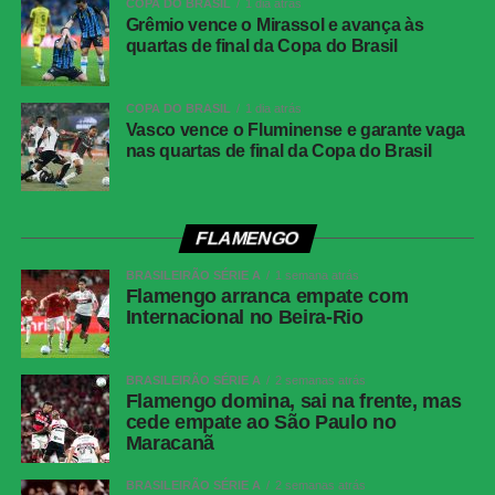
COPA DO BRASIL
1 dia atrás
Jorginho e Arrascaeta; Carrascal, Samuel
Grêmio vence o Mirassol e avança às
Lino e Pedro. Técnico: Leonardo Jardim.
quartas de final da Copa do Brasil
COMENTE ABAIXO:
COPA DO BRASIL
1 dia atrás
Vasco vence o Fluminense e garante vaga
nas quartas de final da Copa do Brasil
WhatsApp
Facebook
FLAMENGO
Twitter
BRASILEIRÃO SÉRIE A
1 semana atrás
Flamengo arranca empate com
Messenger
Internacional no Beira-Rio
LinkedIn
Share
BRASILEIRÃO SÉRIE A
2 semanas atrás
Flamengo domina, sai na frente, mas
cede empate ao São Paulo no
Maracanã
BRASILEIRÃO SÉRIE A
2 semanas atrás