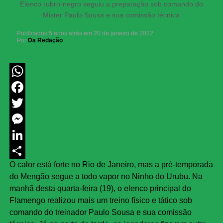
Elenco rubro-negro seguiu a preparação sob comando do
Mister Paulo Sousa e sua comissão técnica
Publicados
5 anos atrás
em
20 de janeiro de 2022
Por
Da Redação
WhatsApp
Facebook
Twitter
Messenger
LinkedIn
O calor está forte no Rio de Janeiro, mas a pré-temporada
Share
do Mengão segue a todo vapor no Ninho do Urubu. Na
manhã desta quarta-feira (19), o elenco principal do
Flamengo realizou mais um treino físico e tático sob
comando do treinador Paulo Sousa e sua comissão