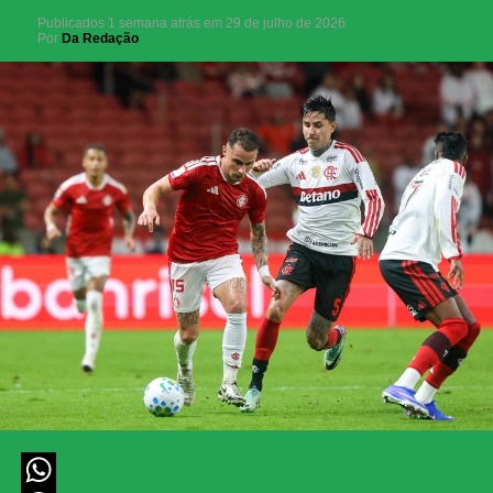
Publicados
1 semana atrás
em
29 de julho de 2026
Por
Da Redação