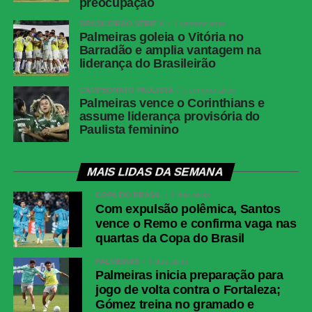
preocupação
BRASILEIRÃO SÉRIE A
1 semana atrás
Palmeiras goleia o Vitória no
Barradão e amplia vantagem na
liderança do Brasileirão
CAMPEONATO PAULISTA
1 semana atrás
Palmeiras vence o Corinthians e
assume liderança provisória do
Paulista feminino
MAIS LIDAS DA SEMANA
COPA DO BRASIL
2 dias atrás
Com expulsão polêmica, Santos
vence o Remo e confirma vaga nas
quartas da Copa do Brasil
PALMEIRAS
3 dias atrás
Palmeiras inicia preparação para
jogo de volta contra o Fortaleza;
Gómez treina no gramado e