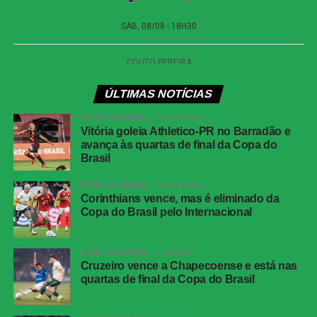
Competição
Campeonato Brasileiro – 21ª rodada
Local
Estádio Beira-Rio, Porto Alegre (RS)
Data
29 de julho de 2026 (quarta-feira)
Horário
19h30 (de Brasília)
ÚLTIMAS NOTÍCIAS
Cartões
Vitão (Internacional) e De La Cruz
amarelos
(Flamengo)
COPA DO BRASIL
2 horas atrás
Vitória goleia Athletico-PR no Barradão e
Gol do
Vitinho, aos 26 minutos do primeiro tempo
avança às quartas de final da Copa do
Internacional
Brasil
Gol do
Samuel Lino, aos 33 minutos do segundo
COPA DO BRASIL
2 horas atrás
Flamengo
tempo
Corinthians vence, mas é eliminado da
Copa do Brasil pelo Internacional
Internacional
Matheus Cunha; Bruno Gomes, Gabriel
Mercado, Maripán e Matheus Bahia; Villagra,
Bruno Henrique e Alan Patrick; Vitinho,
COPA DO BRASIL
1 dia atrás
Bernabei e Carbonero. Técnico: Paulo
Cruzeiro vence a Chapecoense e está nas
Pezzolano.
quartas de final da Copa do Brasil
Flamengo
Rossi; Varela, Vitão, Léo Pereira (Danilo) e
Alex Sandro; Everton Araújo (Erick Pulgar),