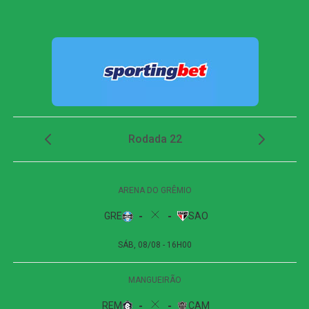
perigo, Matheus Bahia colocou a bola nos pés de Bruno
Henrique. O atacante tentou finalizar, foi travado, e a
sobra sobrou para Samuel Lino, que chutou forte com o
gol aberto para empatar a partida.
Próximos jogos
Internacional x Corinthians
(Copa do Brasil)
Data e horário
: 02 de agosto de 2026 (domingo) 19h30
Local
: Beira-Rio, em Porto Alegre
Flamengo x Vitória
(Campeonato Brasileiro)
Data e horário
: 09 de agosto de 2026 (domingo) 19h30
Local
: Maracanã, no Rio de Janeiro
FICHA
TÉCNICA
Partida
Internacional 1 x 1 Flamengo