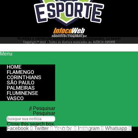
desenvolvido e hospedado por
Permitida a reprodução apenas para portais homologados, se houver
interesse entre em contato conosco 66 99977 4262
Copyright © 2022 - Todos os direitos reservados ao AGÊNCIA ESPORTE
Menu
HOME
FLAMENGO
CORINTHIANS
SÃO PAULO
PALMEIRAS
FLUMINENSE
VASCO
Pesquisar
Pesquisar
Close this search box.
Facebook
Twitter
Youtube
Instagram
Whatsapp
nos siga nas redes sociais