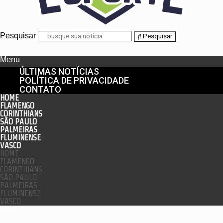
Pesquisar
Pesquisar
Menu
ÚLTIMAS NOTÍCIAS
POLÍTICA DE PRIVACIDADE
CONTATO
HOME
FLAMENGO
CORINTHIANS
SÃO PAULO
PALMEIRAS
FLUMINENSE
VASCO
HOME
FLAMENGO
CORINTHIANS
SÃO PAULO
PALMEIRAS
FLUMINENSE
VASCO
enu