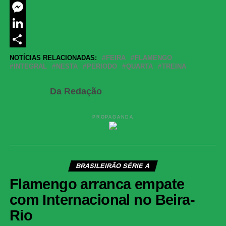
Twitter
Messenger
LinkedIn
Share
NOTÍCIAS RELACIONADAS:
FEIRA
FLAMENGO
INTEGRAL
NESTA
PERIODO
QUARTA
TREINA
Da Redação
PROPAGANDA
BRASILEIRÃO SÉRIE A
Flamengo arranca empate
com Internacional no Beira-
Rio