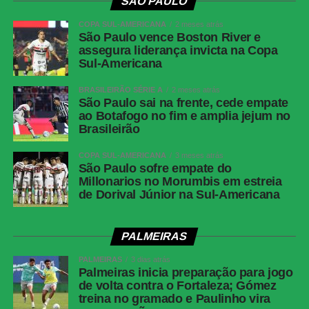
SÃO PAULO
COPA SUL-AMERICANA
2 meses atrás
São Paulo vence Boston River e
assegura liderança invicta na Copa
Sul-Americana
BRASILEIRÃO SÉRIE A
2 meses atrás
São Paulo sai na frente, cede empate
ao Botafogo no fim e amplia jejum no
Brasileirão
COPA SUL-AMERICANA
3 meses atrás
São Paulo sofre empate do
Millonarios no Morumbis em estreia
de Dorival Júnior na Sul-Americana
PALMEIRAS
PALMEIRAS
3 dias atrás
Palmeiras inicia preparação para jogo
de volta contra o Fortaleza; Gómez
treina no gramado e Paulinho vira