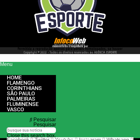
desenvolvido e hospedado por
Permitida a reprodução apenas para portais homologados, se houver
interesse entre em contato conosco 66 99977 4262
Copyright © 2022 - Todos os direitos reservados ao AGÊNCIA ESPORTE
Menu
HOME
FLAMENGO
CORINTHIANS
SÃO PAULO
PALMEIRAS
FLUMINENSE
VASCO
Pesquisar
Pesquisar
Close this search box.
Facebook
Twitter
Youtube
Instagram
Whatsapp