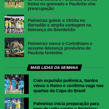
treina no gramado e Paulinho vira
preocupação
BRASILEIRÃO SÉRIE A
2 semanas atrás
Palmeiras goleia o Vitória no
Barradão e amplia vantagem na
liderança do Brasileirão
CAMPEONATO PAULISTA
2 semanas atrás
Palmeiras vence o Corinthians e
assume liderança provisória do
Paulista feminino
MAIS LIDAS DA SEMANA
COPA DO BRASIL
5 dias atrás
Com expulsão polêmica, Santos
vence o Remo e confirma vaga nas
quartas da Copa do Brasil
PALMEIRAS
6 dias atrás
Palmeiras inicia preparação para
jogo de volta contra o Fortaleza;