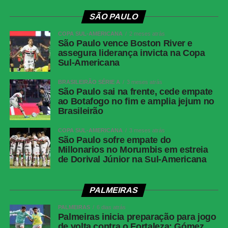
SÃO PAULO
COPA SUL-AMERICANA
2 meses atrás
São Paulo vence Boston River e
assegura liderança invicta na Copa
Sul-Americana
BRASILEIRÃO SÉRIE A
3 meses atrás
São Paulo sai na frente, cede empate
ao Botafogo no fim e amplia jejum no
Brasileirão
COPA SUL-AMERICANA
3 meses atrás
São Paulo sofre empate do
Millonarios no Morumbis em estreia
de Dorival Júnior na Sul-Americana
PALMEIRAS
PALMEIRAS
6 dias atrás
Palmeiras inicia preparação para jogo
de volta contra o Fortaleza; Gómez