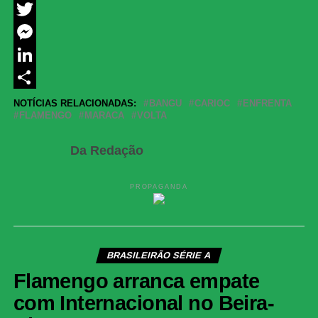
Facebook
Twitter
Messenger
LinkedIn
Share
NOTÍCIAS RELACIONADAS:
BANGU
CARIOC
ENFRENTA
FLAMENGO
MARACA
VOLTA
Da Redação
PROPAGANDA
BRASILEIRÃO SÉRIE A
Flamengo arranca empate
com Internacional no Beira-