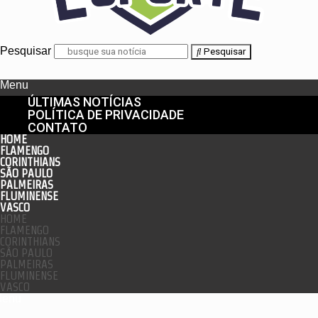
Pesquisar
Pesquisar
Menu
ÚLTIMAS NOTÍCIAS
POLÍTICA DE PRIVACIDADE
CONTATO
HOME
FLAMENGO
CORINTHIANS
SÃO PAULO
PALMEIRAS
FLUMINENSE
VASCO
HOME
FLAMENGO
CORINTHIANS
SÃO PAULO
PALMEIRAS
FLUMINENSE
VASCO
enu