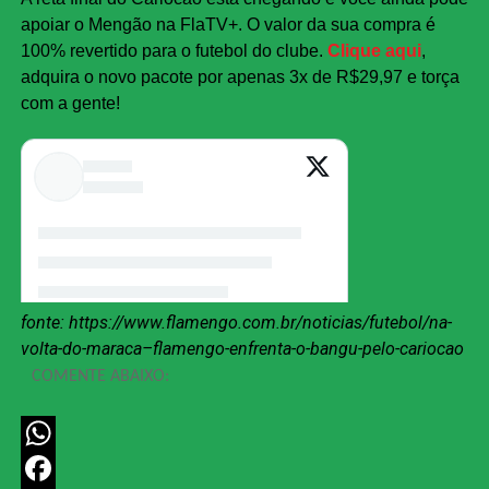
apoiar o Mengão na FlaTV+. O valor da sua compra é
100% revertido para o futebol do clube.
Clique aqui
,
adquira o novo pacote por apenas 3x de R$29,97 e torça
com a gente!
fonte: https://www.flamengo.com.br/noticias/futebol/na-
volta-do-maraca–flamengo-enfrenta-o-bangu-pelo-cariocao
COMENTE ABAIXO:
WhatsApp