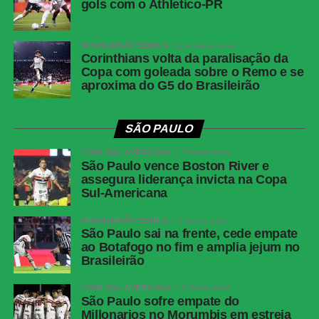
gols com o Athletico-PR
WhatsApp
Facebook
BRASILEIRÃO SÉRIE A
2 semanas atrás
Corinthians volta da paralisação da
Twitter
Copa com goleada sobre o Remo e se
aproxima do G5 do Brasileirão
Messenger
LinkedIn
SÃO PAULO
Share
COPA SUL-AMERICANA
2 meses atrás
São Paulo vence Boston River e
assegura liderança invicta na Copa
Sul-Americana
BRASILEIRÃO SÉRIE A
3 meses atrás
São Paulo sai na frente, cede empate
ao Botafogo no fim e amplia jejum no
Brasileirão
COPA SUL-AMERICANA
3 meses atrás
São Paulo sofre empate do
Millonarios no Morumbis em estreia