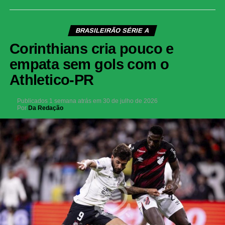
BRASILEIRÃO SÉRIE A
Corinthians cria pouco e
empata sem gols com o
Athletico-PR
Publicados
1 semana atrás
em
30 de julho de 2026
Por
Da Redação