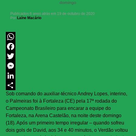
domingo
Publicados
6 anos atrás
em
19 de outubro de 2020
Por
Laíne Macário
WhatsApp
Facebook
Twitter
Messenger
LinkedIn
Sob comando do auxiliar-técnico Andrey Lopes, interino,
Share
o Palmeiras foi à Fortaleza (CE) pela 17ª rodada do
Campeonato Brasileiro para encarar a equipe do
Fortaleza, na Arena Castelão, na noite deste domingo
(18). Após um primeiro tempo irregular – quando sofreu
dois gols de David, aos 34 e 40 minutos, o Verdão voltou