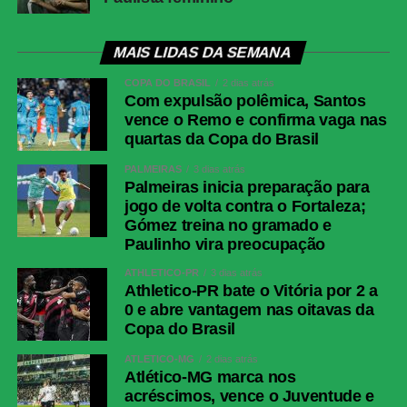
MAIS LIDAS DA SEMANA
COPA DO BRASIL
2 dias atrás
Com expulsão polêmica, Santos
vence o Remo e confirma vaga nas
quartas da Copa do Brasil
PALMEIRAS
3 dias atrás
Palmeiras inicia preparação para
jogo de volta contra o Fortaleza;
Gómez treina no gramado e
Paulinho vira preocupação
ATHLETICO-PR
3 dias atrás
Athletico-PR bate o Vitória por 2 a
0 e abre vantagem nas oitavas da
Copa do Brasil
ATLÉTICO-MG
2 dias atrás
Atlético-MG marca nos
acréscimos, vence o Juventude e