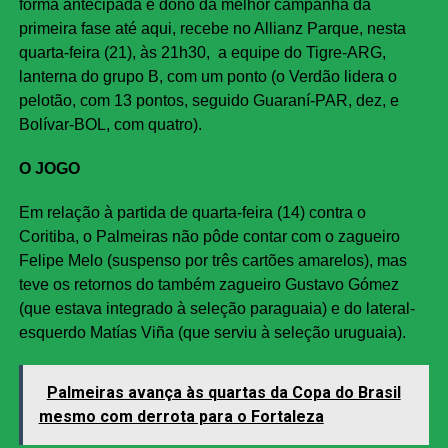
forma antecipada e dono da melhor campanha da
primeira fase até aqui, recebe no Allianz Parque, nesta
quarta-feira (21), às 21h30, a equipe do Tigre-ARG,
lanterna do grupo B, com um ponto (o Verdão lidera o
pelotão, com 13 pontos, seguido Guaraní-PAR, dez, e
Bolívar-BOL, com quatro).
O JOGO
Em relação à partida de quarta-feira (14) contra o
Coritiba, o Palmeiras não pôde contar com o zagueiro
Felipe Melo (suspenso por três cartões amarelos), mas
teve os retornos do também zagueiro Gustavo Gómez
(que estava integrado à seleção paraguaia) e do lateral-
esquerdo Matías Viña (que serviu à seleção uruguaia).
Palmeiras avança às quartas da Copa do Brasil
mesmo com derrota para o Fortaleza