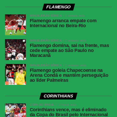
Renda
R$ 2.606.640,01
FLAMENGO
Cartões
Benavídez, Jadson, Portilla e Santos
BRASILEIRÃO SÉRIE A
1 semana atrás
amarelos
(Athletico-PR); Fernando Diniz, André
Flamengo arranca empate com
Ramalho, Matheuzinho e Rodrigo Garro
Internacional no Beira-Rio
(Corinthians)
Cartões
Nenhum
BRASILEIRÃO SÉRIE A
2 semanas atrás
vermelhos
Flamengo domina, sai na frente, mas
cede empate ao São Paulo no
Árbitro
Paulo Cesar Zanovelli da Silva (MG)
Maracanã
Assistentes
Nailton Junior de Sousa Oliveira (CE) e
Thiaggo Americano Labes (SC)
BRASILEIRÃO SÉRIE A
2 semanas atrás
Flamengo goleia Chapecoense na
VAR
Paulo Renato Moreira da Silva Coelho (RJ)
Arena Condá e mantém perseguição
ao líder Palmeiras
Corinthians
Hugo Souza; Pedro Milans, André Ramalho,
Raniele e Matheuzinho; Allan, Matheus Pereira
(Breno Bidon), André Carrillo (André) e
CORINTHIANS
Zakaria Labyad (Kaio César); Dieguinho (Yuri
COPA DO BRASIL
Alberto (Rodrigo Garro)) e Lingard. Técnico:
10 horas atrás
Corinthians vence, mas é eliminado
Fernando Diniz.
da Copa do Brasil pelo Internacional