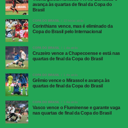
avança às quartas de final da Copa do
Brasil
Athletico-PR x Vitória
| Copa do Brasil (jogo de
COPA DO BRASIL
10 horas atrás
ida das oitavas de final)
Corinthians vence, mas é eliminado da
Copa do Brasil pelo Internacional
Data e horário:
03.08 (segunda-feira), às 21h (de
Brasília)
COPA DO BRASIL
1 dia atrás
Local:
Arena da Baixada, em Curitiba (PR)
Cruzeiro vence a Chapecoense e está nas
quartas de final da Copa do Brasil
FICHA
TÉCNICA
COPA DO BRASIL
1 dia atrás
Partida
Corinthians 0 x 0 Athletico-PR
Grêmio vence o Mirassol e avança às
quartas de final da Copa do Brasil
Competição
Campeonato Brasileiro – 21ª rodada
Local
Neo Química Arena, São Paulo (SP)
COPA DO BRASIL
1 dia atrás
Data
30 de julho de 2026 (quinta-feira)
Vasco vence o Fluminense e garante vaga
nas quartas de final da Copa do Brasil
Horário
19h30 (de Brasília)
Público
38.963 torcedores