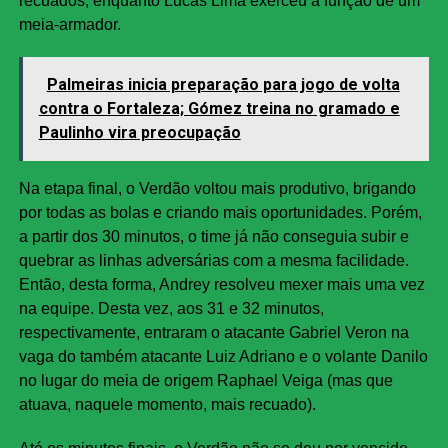
recuados, enquanto Lucas Lima exerceu a função de um
meia-armador.
Palmeiras inicia preparação para jogo de volta
contra o Fortaleza; Gómez treina no gramado e
Paulinho vira preocupação
Na etapa final, o Verdão voltou mais produtivo, brigando
por todas as bolas e criando mais oportunidades. Porém,
a partir dos 30 minutos, o time já não conseguia subir e
quebrar as linhas adversárias com a mesma facilidade.
Então, desta forma, Andrey resolveu mexer mais uma vez
na equipe. Desta vez, aos 31 e 32 minutos,
respectivamente, entraram o atacante Gabriel Veron na
vaga do também atacante Luiz Adriano e o volante Danilo
no lugar do meia de origem Raphael Veiga (mas que
atuava, naquele momento, mais recuado).