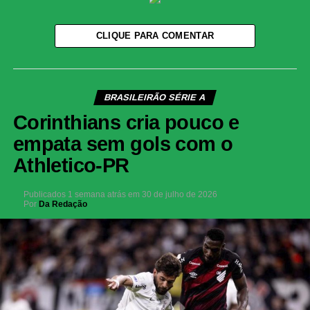
CLIQUE PARA COMENTAR
BRASILEIRÃO SÉRIE A
Corinthians cria pouco e
empata sem gols com o
Athletico-PR
Publicados
1 semana atrás
em
30 de julho de 2026
Por
Da Redação