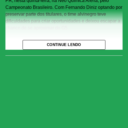
PR, nesta quinta-feira, na Neo Química Arena, pelo
Campeonato Brasileiro. Com Fernando Diniz optando por
preservar parte dos titulares, o time alvinegro teve
dificuldades para criar oportunidades e deixou escapar a
chance de se aproximar do G5.
Com o resultado, o Corinthians chegou aos 29 pontos e
CONTINUE LENDO
permanece na oitava colocação, três atrás do Bahia, que
ocupa a quinta posição. O Athletico-PR segue em terceiro
lugar, com 37 pontos.
O jogo
A primeira etapa foi marcada pelo equilíbrio e pela forte
disputa física. As duas equipes encontraram dificuldades
para construir jogadas ofensivas, e as chances claras
foram raras.
A melhor oportunidade antes do intervalo foi do
Corinthians. Aos 23 minutos, Allan fez um cruzamento