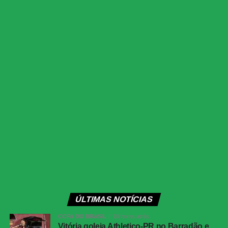
O Athletico-PR respondeu aos 27 minutos, em uma
cobrança de escanteio. Gilberto desviou a bola na
segunda trave, e Viveros apareceu para cabecear. A
finalização, porém, explodiu no travessão e quase
garantiu a vitória dos visitantes.
Apesar das tentativas das duas equipes na etapa final, o
placar não foi alterado. O empate sem gols refletiu a
pouca efetividade ofensiva apresentada durante a
partida.
Próximos jogos
Internacional x Corinthians
| Copa do Brasil (jogo
de ida das oitavas de final)
Data e horário:
02.08 (domingo), às 19h30 (de
ÚLTIMAS NOTÍCIAS
Brasília)
COPA DO BRASIL
10 horas atrás
Local:
Beira-Rio, em Porto Alegre (RS)
Vitória goleia Athletico-PR no Barradão e