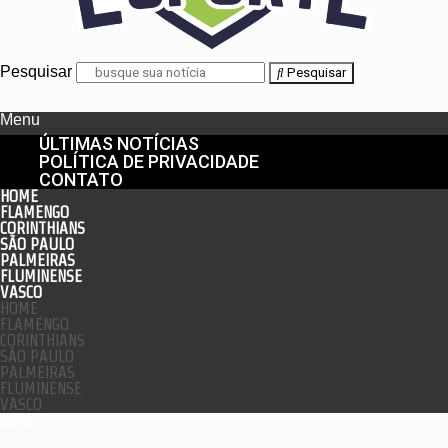
Pesquisar
Pesquisar
Menu
ÚLTIMAS NOTÍCIAS
POLÍTICA DE PRIVACIDADE
CONTATO
HOME
FLAMENGO
CORINTHIANS
SÃO PAULO
PALMEIRAS
FLUMINENSE
VASCO
HOME
FLAMENGO
CORINTHIANS
SÃO PAULO
PALMEIRAS
FLUMINENSE
VASCO
enu