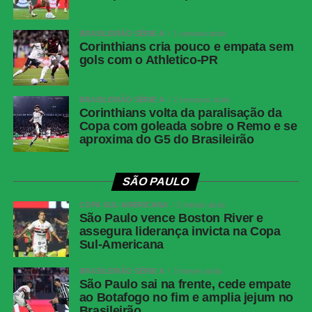
Athletico-
Santos; Benavídez, Terán (Aguirre) e Arthur
PR
Dias; Gilberto, Jadson, Portilla e Claudinho
BRASILEIRÃO SÉRIE A
1 semana atrás
(Léo Derik); Leozinho (Dudu), Viveros (Rivaldo)
Corinthians cria pouco e empata sem
e Mendoza (João Cruz). Técnico: Odair
gols com o Athletico-PR
Hellmann.
BRASILEIRÃO SÉRIE A
2 semanas atrás
Palmeiras avança às quartas da Copa do Brasil
Corinthians volta da paralisação da
Copa com goleada sobre o Remo e se
mesmo com derrota para o Fortaleza
aproxima do G5 do Brasileirão
COMENTE ABAIXO:
SÃO PAULO
COPA SUL-AMERICANA
2 meses atrás
São Paulo vence Boston River e
WhatsApp
assegura liderança invicta na Copa
Sul-Americana
Facebook
Twitter
BRASILEIRÃO SÉRIE A
3 meses atrás
São Paulo sai na frente, cede empate
Messenger
ao Botafogo no fim e amplia jejum no
Brasileirão