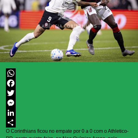
WhatsApp
Facebook
Twitter
Messenger
LinkedIn
O Corinthians ficou no empate por 0 a 0 com o Athletico-
Share