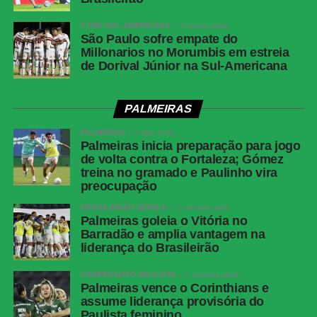
LinkedIn
Share
COPA SUL-AMERICANA
3 meses atrás
São Paulo sofre empate do
Millonarios no Morumbis em estreia
de Dorival Júnior na Sul-Americana
PALMEIRAS
PALMEIRAS
3 dias atrás
Palmeiras inicia preparação para jogo
de volta contra o Fortaleza; Gómez
treina no gramado e Paulinho vira
preocupação
BRASILEIRÃO SÉRIE A
1 semana atrás
Palmeiras goleia o Vitória no
Barradão e amplia vantagem na
liderança do Brasileirão
CAMPEONATO PAULISTA
1 semana atrás
Palmeiras vence o Corinthians e
assume liderança provisória do
Paulista feminino