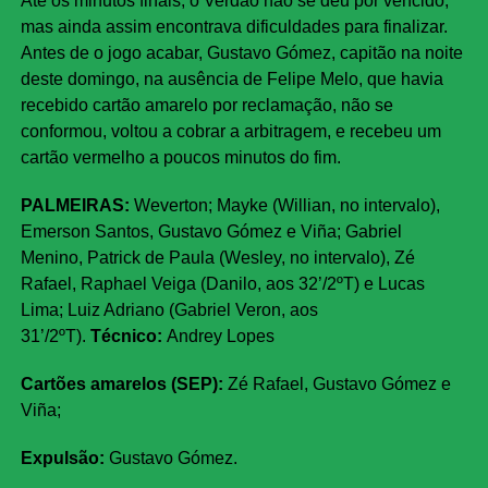
Até os minutos finais, o Verdão não se deu por vencido,
mas ainda assim encontrava dificuldades para finalizar.
Antes de o jogo acabar, Gustavo Gómez, capitão na noite
deste domingo, na ausência de Felipe Melo, que havia
recebido cartão amarelo por reclamação, não se
conformou, voltou a cobrar a arbitragem, e recebeu um
cartão vermelho a poucos minutos do fim.
PALMEIRAS:
Weverton; Mayke (Willian, no intervalo),
Emerson Santos, Gustavo Gómez e Viña; Gabriel
Menino, Patrick de Paula (Wesley, no intervalo), Zé
Rafael, Raphael Veiga (Danilo, aos 32’/2ºT) e Lucas
Lima; Luiz Adriano (Gabriel Veron, aos
31’/2ºT).
Técnico:
Andrey Lopes
Cartões amarelos (SEP):
Zé Rafael, Gustavo Gómez e
Viña;
Expulsão:
Gustavo Gómez.