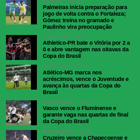
PALMEIRAS
3 dias atrás
Palmeiras inicia preparação para
jogo de volta contra o Fortaleza;
Gómez treina no gramado e
Paulinho vira preocupação
ATHLETICO-PR
3 dias atrás
Athletico-PR bate o Vitória por 2 a
0 e abre vantagem nas oitavas da
Copa do Brasil
ATLÉTICO-MG
2 dias atrás
Atlético-MG marca nos
acréscimos, vence o Juventude e
avança às quartas da Copa do
Brasil
COPA DO BRASIL
1 dia atrás
Vasco vence o Fluminense e
garante vaga nas quartas de final
da Copa do Brasil
COPA DO BRASIL
1 dia atrás
Cruzeiro vence a Chapecoense e