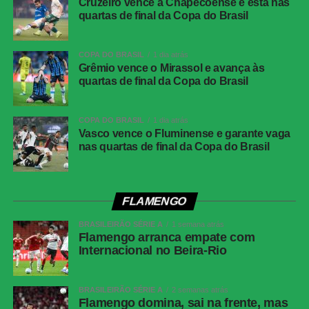
Cruzeiro vence a Chapecoense e está nas
quartas de final da Copa do Brasil
Local
Neo Química Arena, São Paulo (SP)
Data
30 de julho de 2026 (quinta-feira)
COPA DO BRASIL
1 dia atrás
Horário
19h30 (de Brasília)
Grêmio vence o Mirassol e avança às
quartas de final da Copa do Brasil
Público
38.963 torcedores
Renda
R$ 2.606.640,01
COPA DO BRASIL
1 dia atrás
Cartões
Benavídez, Jadson, Portilla e Santos
Vasco vence o Fluminense e garante vaga
amarelos
nas quartas de final da Copa do Brasil
(Athletico-PR); Fernando Diniz, André
Ramalho, Matheuzinho e Rodrigo Garro
(Corinthians)
Cartões
Nenhum
FLAMENGO
vermelhos
BRASILEIRÃO SÉRIE A
1 semana atrás
Árbitro
Flamengo arranca empate com
Paulo Cesar Zanovelli da Silva (MG)
Internacional no Beira-Rio
Assistentes
Nailton Junior de Sousa Oliveira (CE) e
Thiaggo Americano Labes (SC)
BRASILEIRÃO SÉRIE A
2 semanas atrás
VAR
Paulo Renato Moreira da Silva Coelho (RJ)
Flamengo domina, sai na frente, mas