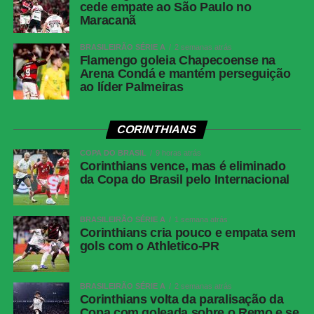
cede empate ao São Paulo no
Corinthians
Hugo Souza; Pedro Milans, André Ramalho,
Maracanã
Raniele e Matheuzinho; Allan, Matheus Pereira
(Breno Bidon), André Carrillo (André) e
BRASILEIRÃO SÉRIE A
2 semanas atrás
Zakaria Labyad (Kaio César); Dieguinho (Yuri
Flamengo goleia Chapecoense na
Alberto (Rodrigo Garro)) e Lingard. Técnico:
Arena Condá e mantém perseguição
ao líder Palmeiras
Fernando Diniz.
Athletico-
Santos; Benavídez, Terán (Aguirre) e Arthur
PR
Dias; Gilberto, Jadson, Portilla e Claudinho
CORINTHIANS
(Léo Derik); Leozinho (Dudu), Viveros (Rivaldo)
COPA DO BRASIL
e Mendoza (João Cruz). Técnico: Odair
9 horas atrás
Corinthians vence, mas é eliminado
Hellmann.
da Copa do Brasil pelo Internacional
COMENTE ABAIXO:
BRASILEIRÃO SÉRIE A
1 semana atrás
Corinthians cria pouco e empata sem
gols com o Athletico-PR
WhatsApp
Facebook
BRASILEIRÃO SÉRIE A
2 semanas atrás
Corinthians volta da paralisação da
Twitter
Copa com goleada sobre o Remo e se