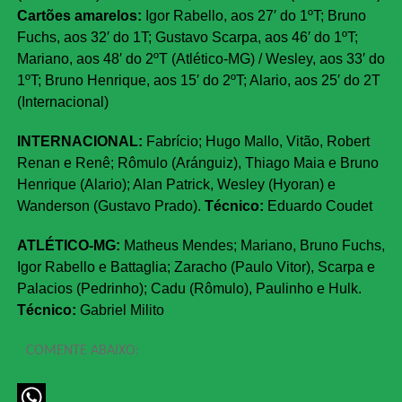
Cartões amarelos:
Igor Rabello, aos 27′ do 1ºT; Bruno
Fuchs, aos 32′ do 1T; Gustavo Scarpa, aos 46′ do 1ºT;
Mariano, aos 48′ do 2ºT (Atlético-MG) / Wesley, aos 33′ do
1ºT; Bruno Henrique, aos 15′ do 2ºT; Alario, aos 25′ do 2T
(Internacional)
INTERNACIONAL:
Fabrício; Hugo Mallo, Vitão, Robert
Renan e Renê; Rômulo (Aránguiz), Thiago Maia e Bruno
Henrique (Alario); Alan Patrick, Wesley (Hyoran) e
Wanderson (Gustavo Prado).
Técnico:
Eduardo Coudet
ATLÉTICO-MG:
Matheus Mendes; Mariano, Bruno Fuchs,
Igor Rabello e Battaglia; Zaracho (Paulo Vitor), Scarpa e
Palacios (Pedrinho); Cadu (Rômulo), Paulinho e Hulk.
Técnico:
Gabriel Milito
COMENTE ABAIXO: