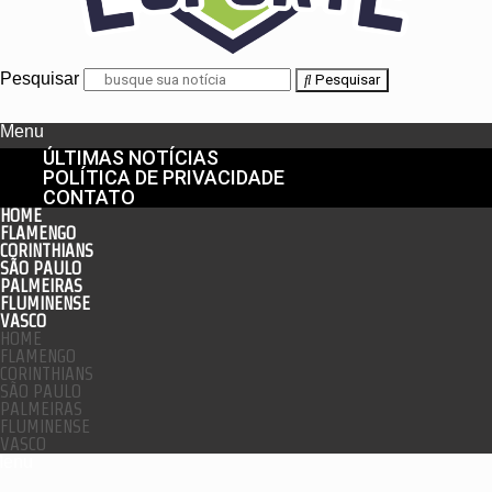
Pesquisar
Pesquisar
Menu
ÚLTIMAS NOTÍCIAS
POLÍTICA DE PRIVACIDADE
CONTATO
HOME
FLAMENGO
CORINTHIANS
SÃO PAULO
PALMEIRAS
FLUMINENSE
VASCO
HOME
FLAMENGO
CORINTHIANS
SÃO PAULO
PALMEIRAS
FLUMINENSE
VASCO
enu