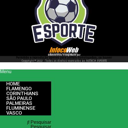
desenvolvido e hospedado por
Permitida a reprodução apenas para portais homologados, se houver
interesse entre em contato conosco 66 99977 4262
Copyright © 2022 - Todos os direitos reservados ao AGÊNCIA ESPORTE
Menu
HOME
FLAMENGO
CORINTHIANS
SÃO PAULO
PALMEIRAS
FLUMINENSE
VASCO
Pesquisar
Pesquisar