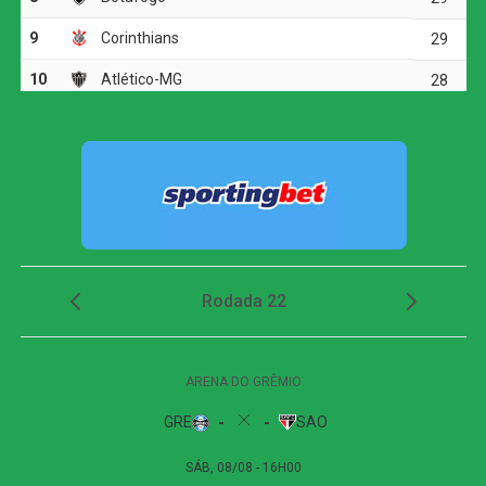
outra grande intervenção.
Dois minutos mais tarde, Yuri Alberto recebeu um
lançamento de Allan, invadiu a área, mas não conseguiu
finalizar bem e chutou em cima do goleiro adversário.
O Athletico-PR respondeu aos 27 minutos, em uma
cobrança de escanteio. Gilberto desviou a bola na
segunda trave, e Viveros apareceu para cabecear. A
finalização, porém, explodiu no travessão e quase
garantiu a vitória dos visitantes.
Apesar das tentativas das duas equipes na etapa final, o
placar não foi alterado. O empate sem gols refletiu a
pouca efetividade ofensiva apresentada durante a
partida.
Próximos jogos