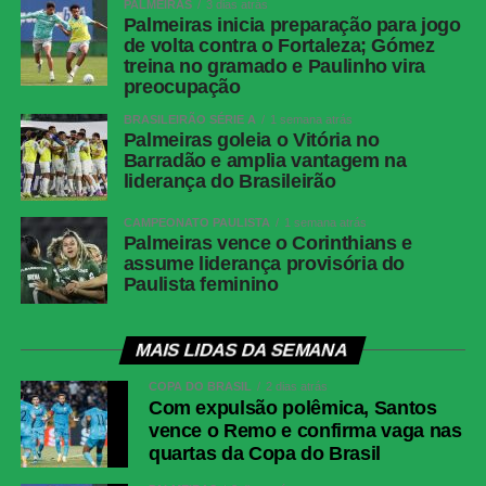
PALMEIRAS
3 dias atrás
Palmeiras inicia preparação para jogo
de volta contra o Fortaleza; Gómez
treina no gramado e Paulinho vira
preocupação
BRASILEIRÃO SÉRIE A
1 semana atrás
Palmeiras goleia o Vitória no
Barradão e amplia vantagem na
liderança do Brasileirão
CAMPEONATO PAULISTA
1 semana atrás
Palmeiras vence o Corinthians e
assume liderança provisória do
Paulista feminino
MAIS LIDAS DA SEMANA
COPA DO BRASIL
2 dias atrás
Com expulsão polêmica, Santos
vence o Remo e confirma vaga nas
quartas da Copa do Brasil