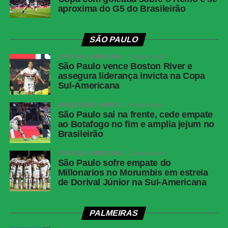
aproxima do G5 do Brasileirão
Messenger
LinkedIn
SÃO PAULO
Share
COPA SUL-AMERICANA
2 meses atrás
São Paulo vence Boston River e
assegura liderança invicta na Copa
Sul-Americana
BRASILEIRÃO SÉRIE A
3 meses atrás
São Paulo sai na frente, cede empate
ao Botafogo no fim e amplia jejum no
Brasileirão
COPA SUL-AMERICANA
3 meses atrás
São Paulo sofre empate do
Millonarios no Morumbis em estreia
de Dorival Júnior na Sul-Americana
PALMEIRAS