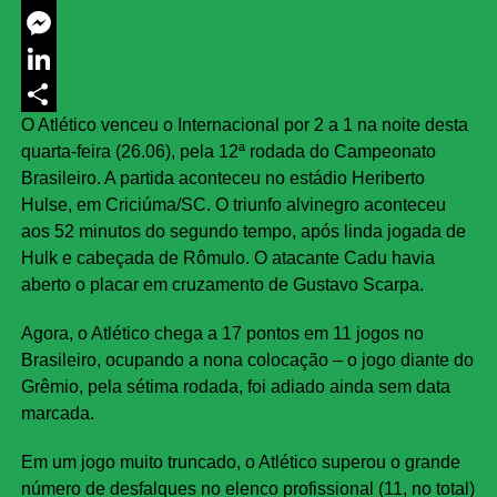
Twitter
Messenger
LinkedIn
O Atlético venceu o Internacional por 2 a 1 na noite desta
Share
quarta-feira (26.06), pela 12ª rodada do Campeonato
Brasileiro. A partida aconteceu no estádio Heriberto
Hulse, em Criciúma/SC. O triunfo alvinegro aconteceu
aos 52 minutos do segundo tempo, após linda jogada de
Hulk e cabeçada de Rômulo. O atacante Cadu havia
aberto o placar em cruzamento de Gustavo Scarpa.
Agora, o Atlético chega a 17 pontos em 11 jogos no
Brasileiro, ocupando a nona colocação – o jogo diante do
Grêmio, pela sétima rodada, foi adiado ainda sem data
marcada.
Em um jogo muito truncado, o Atlético superou o grande
número de desfalques no elenco profissional (11, no total)