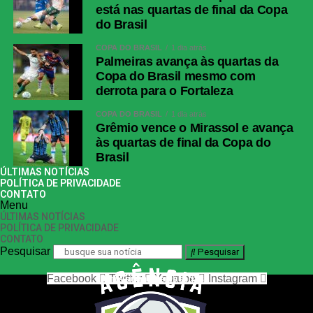
está nas quartas de final da Copa
do Brasil
COPA DO BRASIL
1 dia atrás
Palmeiras avança às quartas da
Copa do Brasil mesmo com
derrota para o Fortaleza
COPA DO BRASIL
1 dia atrás
Grêmio vence o Mirassol e avança
às quartas de final da Copa do
Brasil
ÚLTIMAS NOTÍCIAS
POLÍTICA DE PRIVACIDADE
CONTATO
Menu
ÚLTIMAS NOTÍCIAS
POLÍTICA DE PRIVACIDADE
CONTATO
Pesquisar
Pesquisar
Facebook
Twitter
Youtube
Instagram
nos siga nas redes sociais