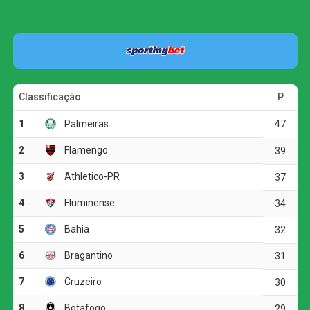
ocupa a quinta posição. O Athletico-PR segue em terceiro
lugar, com 37 pontos.
O jogo
A primeira etapa foi marcada pelo equilíbrio e pela forte
disputa física. As duas equipes encontraram dificuldades
para construir jogadas ofensivas, e as chances claras
foram raras.
A melhor oportunidade antes do intervalo foi do
Corinthians. Aos 23 minutos, Allan fez um cruzamento
preciso para Matheuzinho, que cabeceou com força, mas
parou em uma boa defesa do goleiro Santos.
O ritmo aumentou no segundo tempo, e o Corinthians
voltou a ameaçar aos 20 minutos. Matheuzinho recuperou
a bola no meio-campo e acionou Yuri Alberto. O atacante
dominou, girou diante da marcação e finalizou com
potência da entrada da área, obrigando Santos a fazer