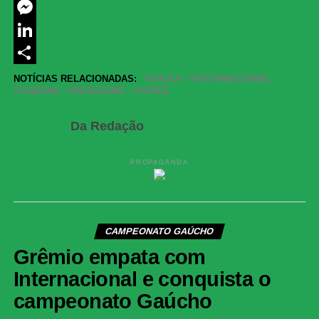
Twitter
Messenger
LinkedIn
Share
NOTÍCIAS RELACIONADAS:
GAUCH
INTERNACIONAL
LIDERAN
REASSUME
VENCE
Da Redação
PROPAGANDA
CAMPEONATO GAÚCHO
Grêmio empata com
Internacional e conquista o
campeonato Gaúcho