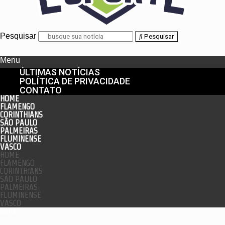
Pesquisar
Pesquisar
Menu
ÚLTIMAS NOTÍCIAS
POLÍTICA DE PRIVACIDADE
CONTATO
HOME
FLAMENGO
CORINTHIANS
SÃO PAULO
PALMEIRAS
FLUMINENSE
VASCO
HOME
FLAMENGO
CORINTHIANS
SÃO PAULO
PALMEIRAS
FLUMINENSE
VASCO
enu