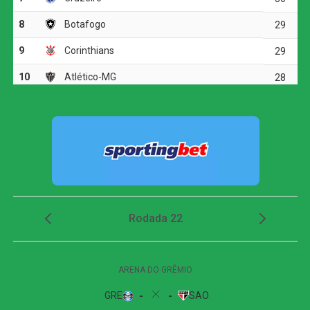
o destino do título, e o Inter encerrou sua participação
como vice-campeão.
Próximos desafios:
Com a taça na mão, o Grêmio agora volta suas atenções
para o Campeonato Brasileiro. A equipe enfrentará o RB
Bragantino na próxima quinta-feira, 12 de março de 2026,
às 21h30, na Arena do Grêmio, em Porto Alegre, pela 5ª
rodada da competição.
Já o Internacional terá pela frente o Atlético-MG, na
quarta-feira, 11 de março de 2026, às 19h00, na Arena
MRV, em Belo Horizonte, também pela 5ª rodada do
Brasileirão.
Detalhes
INTERNACIONAL 1 x 1 GRÊMIO