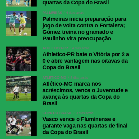
quartas da Copa do Brasil
PALMEIRAS
4 dias atrás
Palmeiras inicia preparação para
jogo de volta contra o Fortaleza;
Gómez treina no gramado e
Paulinho vira preocupação
ATHLETICO-PR
4 dias atrás
Athletico-PR bate o Vitória por 2 a
0 e abre vantagem nas oitavas da
Copa do Brasil
ATLÉTICO-MG
3 dias atrás
Atlético-MG marca nos
acréscimos, vence o Juventude e
avança às quartas da Copa do
Brasil
COPA DO BRASIL
3 dias atrás
Vasco vence o Fluminense e
garante vaga nas quartas de final
da Copa do Brasil