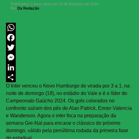
Publicados
2 anos atrás
em
19 de fevereiro de 2024
Por
Da Redação
WhatsApp
Facebook
Twitter
Messenger
LinkedIn
O Inter venceu o Novo Hamburgo de virada por 3 a 1, na
Share
noite de domingo (18), no estádio do Vale e é o líder do
Campeonato Gaúcho 2024. Os gols colorados no
confronto saíram dos pés de Alan Patrick, Enner Valencia
e Wanderson. Agora o inter foca na preparação da
semana Gre-Nal para encarar o clássico do próximo
domingo, válido pela penúltima rodada da primeira fase
do estadual.