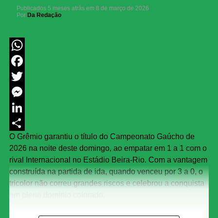
Publicados
5 meses atrás
em
8 de março de 2026
Por
Da Redação
WhatsApp
Facebook
Twitter
Messenger
LinkedIn
O Grêmio garantiu o título do Campeonato Gaúcho de
Share
2026 na noite deste domingo, ao empatar em 1 a 1 com o
rival Internacional no Estádio Beira-Rio. Com a vantagem
construída na partida de ida, quando venceu por 3 a 0, o
tricolor não correu grandes riscos e celebrou a conquista
em pleno domínio colorado.
O confronto decisivo, que culminou no 1 a 1, viu o Grêmio