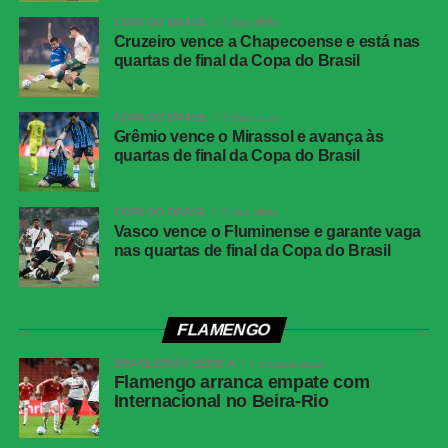
Vitinho (Bruno Tabata), Alan Patrick e
COPA DO BRASIL
3 dias atrás
Carbonero; Rafael Borré. Técnico: Paulo
Cruzeiro vence a Chapecoense e está nas
Pezzolano.
quartas de final da Copa do Brasil
Grêmio
Weverton; Pavon, Gustavo Martins, Viery
(Wagner Leonardo) e Marlon; Noriega, Arthur
COPA DO BRASIL
3 dias atrás
(Dodi), Enamorado (Kannemann), Monsalve
Grêmio vence o Mirassol e avança às
(Willian) e Amuzu (Tetê); Carlos Vinícius.
quartas de final da Copa do Brasil
Técnico: Luís Castro.
COPA DO BRASIL
3 dias atrás
COMENTE ABAIXO:
Vasco vence o Fluminense e garante vaga
nas quartas de final da Copa do Brasil
WhatsApp
FLAMENGO
Facebook
BRASILEIRÃO SÉRIE A
1 semana atrás
Twitter
Flamengo arranca empate com
Internacional no Beira-Rio
Messenger
LinkedIn