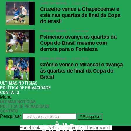
COPA DO BRASIL
3 dias atrás
Cruzeiro vence a Chapecoense e
está nas quartas de final da Copa
do Brasil
COPA DO BRASIL
3 dias atrás
Palmeiras avança às quartas da
Copa do Brasil mesmo com
derrota para o Fortaleza
COPA DO BRASIL
3 dias atrás
Grêmio vence o Mirassol e avança
às quartas de final da Copa do
Brasil
ÚLTIMAS NOTÍCIAS
POLÍTICA DE PRIVACIDADE
CONTATO
Menu
ÚLTIMAS NOTÍCIAS
POLÍTICA DE PRIVACIDADE
CONTATO
Pesquisar
Pesquisar
Facebook
Twitter
Youtube
Instagram
nos siga nas redes sociais