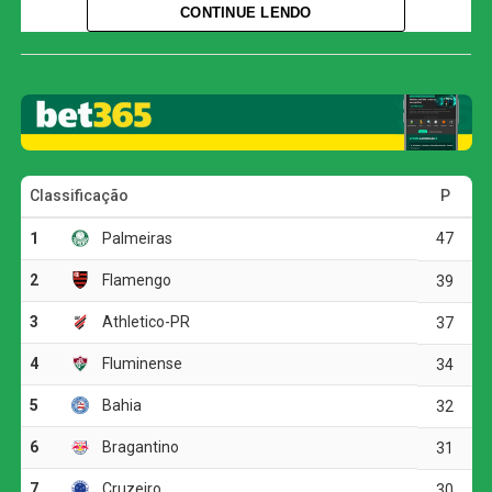
CONTINUE LENDO
abrir o placar com Gustavo Martins, enquanto Alan Patrick
anotou o gol de honra do Internacional. A vitória no
primeiro jogo da final deu ao Grêmio uma margem
confortável que se mostrou crucial para a consagração.
O jogo
A partida no Beira-Rio foi tensa, mas o Grêmio soube
administrar a pressão. O gol tricolor surgiu nos
acréscimos do primeiro tempo, aos 51 minutos. Após
cobrança de escanteio de Marlon, Gustavo Martins se
antecipou na pequena área e cabeceou para o fundo das
redes, ampliando ainda mais a tranquilidade gremista.
Na segunda etapa, o Internacional buscou a reação e
conseguiu o empate aos 37 minutos, com Alan Patrick
convertendo uma cobrança de pênalti. O meio-campista
deslocou o goleiro Weverton e reacendeu a esperança da
torcida colorada, mas o gol não foi suficiente para mudar