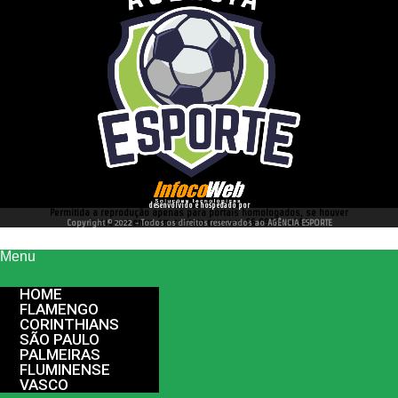
desenvolvido e hospedado por
Permitida a reprodução apenas para portais homologados, se houver
interesse entre em contato conosco 66 99977 4262
Copyright © 2022 - Todos os direitos reservados ao AGÊNCIA ESPORTE
Menu
HOME
FLAMENGO
CORINTHIANS
SÃO PAULO
PALMEIRAS
FLUMINENSE
VASCO