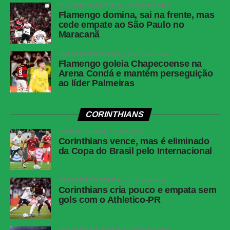
BRASILEIRÃO SÉRIE A
2 semanas atrás
Share
Flamengo domina, sai na frente, mas
cede empate ao São Paulo no
Maracanã
BRASILEIRÃO SÉRIE A
2 semanas atrás
Flamengo goleia Chapecoense na
Arena Condá e mantém perseguição
ao líder Palmeiras
CORINTHIANS
COPA DO BRASIL
2 dias atrás
Corinthians vence, mas é eliminado
da Copa do Brasil pelo Internacional
BRASILEIRÃO SÉRIE A
1 semana atrás
Corinthians cria pouco e empata sem
gols com o Athletico-PR
BRASILEIRÃO SÉRIE A
2 semanas atrás