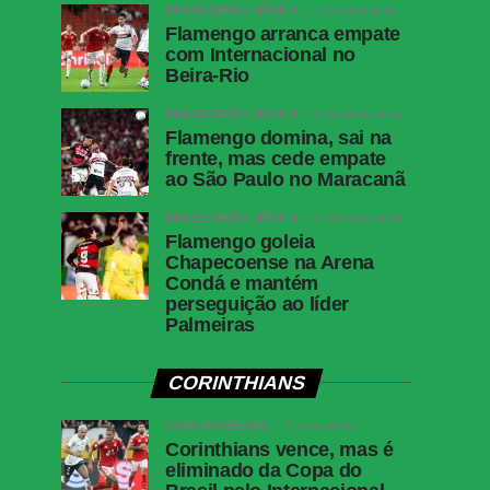
BRASILEIRÃO SÉRIE A
1 semana atrás
Flamengo arranca empate
com Internacional no
Beira-Rio
BRASILEIRÃO SÉRIE A
2 semanas atrás
Flamengo domina, sai na
frente, mas cede empate
ao São Paulo no Maracanã
BRASILEIRÃO SÉRIE A
2 semanas atrás
Flamengo goleia
Chapecoense na Arena
Condá e mantém
perseguição ao líder
Palmeiras
CORINTHIANS
COPA DO BRASIL
7 horas atrás
Corinthians vence, mas é
eliminado da Copa do