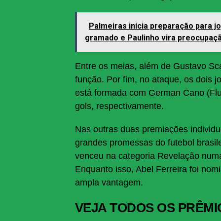
Palmeiras inicia preparação para j
gramado e Paulinho vira preocupaç
Entre os meias, além de Gustavo Scar
função. Por fim, no ataque, os dois 
está formada com German Cano (Flum
gols, respectivamente.
Nas outras duas premiações individ
grandes promessas do futebol brasile
venceu na categoria Revelação numa 
Enquanto isso, Abel Ferreira foi nom
ampla vantagem.
VEJA TODOS OS PRÊMI