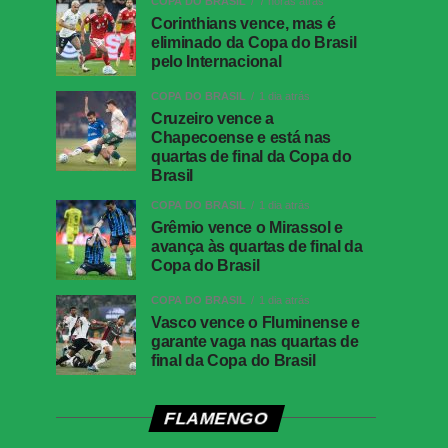
COPA DO BRASIL
7 horas atrás
Corinthians vence, mas é
eliminado da Copa do Brasil
pelo Internacional
COPA DO BRASIL
1 dia atrás
Cruzeiro vence a
Chapecoense e está nas
quartas de final da Copa do
Brasil
COPA DO BRASIL
1 dia atrás
Grêmio vence o Mirassol e
avança às quartas de final da
Copa do Brasil
COPA DO BRASIL
1 dia atrás
Vasco vence o Fluminense e
garante vaga nas quartas de
final da Copa do Brasil
FLAMENGO