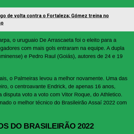
ogo de volta contra o Fortaleza; Gómez treina no
ão
pa, o uruguaio De Arrascaeta foi o eleito para a
jogadores com mais gols entraram na equipe. A dupla
inense) e Pedro Raul (Goiás), autores de 24 e 19
uais, o Palmeiras levou a melhor novamente. Uma das
iro, o centroavante Endrick, de apenas 16 anos,
disputa voto a voto com Vitor Roque, do Athletico.
inado o melhor técnico do Brasileirão Assaí 2022 com
OS DO BRASILEIRÃO 2022