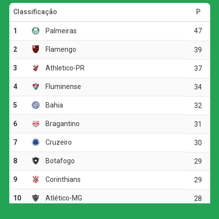
A primeira etapa foi marcada pelo equilíbrio e pela forte
disputa física. As duas equipes encontraram dificuldades
para construir jogadas ofensivas, e as chances claras
foram raras.
A melhor oportunidade antes do intervalo foi do
Corinthians. Aos 23 minutos, Allan fez um cruzamento
preciso para Matheuzinho, que cabeceou com força, mas
parou em uma boa defesa do goleiro Santos.
O ritmo aumentou no segundo tempo, e o Corinthians
voltou a ameaçar aos 20 minutos. Matheuzinho recuperou
a bola no meio-campo e acionou Yuri Alberto. O atacante
dominou, girou diante da marcação e finalizou com
potência da entrada da área, obrigando Santos a fazer
outra grande intervenção.
Palmeiras inicia preparação para jogo de volta
contra o Fortaleza; Gómez treina no gramado e