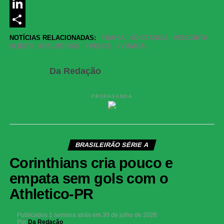
Messenger
LinkedIn
Share
NOTÍCIAS RELACIONADAS:
BAHIA
DISTANCIA
ENCURTA
LIDER
PALMEIRAS
VENCE
VIRADA
Da Redação
PROPAGANDA
BRASILEIRÃO SÉRIE A
Corinthians cria pouco e
empata sem gols com o
Athletico-PR
Publicados
1 semana atrás
em
30 de julho de 2026
Por
Da Redação