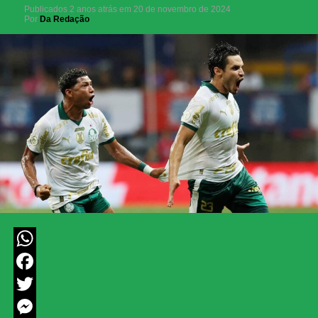
Publicados
2 anos atrás
em
20 de novembro de 2024
Por
Da Redação
WhatsApp
Facebook
Twitter