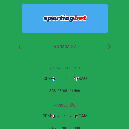
Paulinho vira preocupação
Dois minutos mais tarde, Yuri Alberto recebeu um
lançamento de Allan, invadiu a área, mas não conseguiu
finalizar bem e chutou em cima do goleiro adversário.
O Athletico-PR respondeu aos 27 minutos, em uma
cobrança de escanteio. Gilberto desviou a bola na
segunda trave, e Viveros apareceu para cabecear. A
finalização, porém, explodiu no travessão e quase
garantiu a vitória dos visitantes.
Apesar das tentativas das duas equipes na etapa final, o
placar não foi alterado. O empate sem gols refletiu a
pouca efetividade ofensiva apresentada durante a
partida.
Próximos jogos