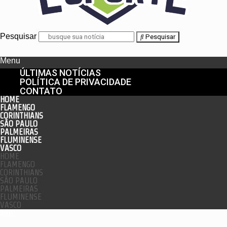
Pesquisar
Pesquisar
Menu
ÚLTIMAS NOTÍCIAS
POLÍTICA DE PRIVACIDADE
CONTATO
HOME
FLAMENGO
CORINTHIANS
SÃO PAULO
PALMEIRAS
FLUMINENSE
VASCO
HOME
FLAMENGO
CORINTHIANS
SÃO PAULO
PALMEIRAS
FLUMINENSE
VASCO
enu