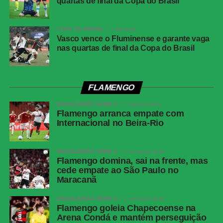
quartas de final da Copa do Brasil
Competição
Campeonato Brasileiro – 21ª rodada
Local
Neo Química Arena, São Paulo (SP)
COPA DO BRASIL
1 dia atrás
Data
30 de julho de 2026 (quinta-feira)
Vasco vence o Fluminense e garante vaga
nas quartas de final da Copa do Brasil
Horário
19h30 (de Brasília)
Público
38.963 torcedores
Renda
R$ 2.606.640,01
FLAMENGO
Cartões
Benavídez, Jadson, Portilla e Santos
BRASILEIRÃO SÉRIE A
1 semana atrás
amarelos
(Athletico-PR); Fernando Diniz, André
Flamengo arranca empate com
Ramalho, Matheuzinho e Rodrigo Garro
Internacional no Beira-Rio
(Corinthians)
Cartões
Nenhum
BRASILEIRÃO SÉRIE A
2 semanas atrás
vermelhos
Flamengo domina, sai na frente, mas
cede empate ao São Paulo no
Árbitro
Paulo Cesar Zanovelli da Silva (MG)
Maracanã
Assistentes
Nailton Junior de Sousa Oliveira (CE) e
Thiaggo Americano Labes (SC)
BRASILEIRÃO SÉRIE A
2 semanas atrás
Flamengo goleia Chapecoense na
VAR
Paulo Renato Moreira da Silva Coelho (RJ)
Arena Condá e mantém perseguição