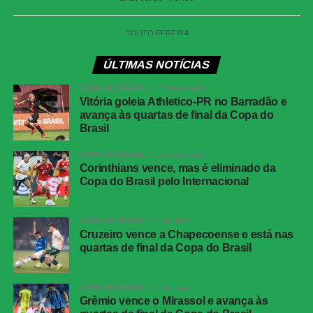
Internacional x Corinthians
| Copa do Brasil (jogo
de ida das oitavas de final)
Data e horário:
02.08 (domingo), às 19h30 (de
ÚLTIMAS NOTÍCIAS
Brasília)
COPA DO BRASIL
12 horas atrás
Local:
Beira-Rio, em Porto Alegre (RS)
Vitória goleia Athletico-PR no Barradão e
avança às quartas de final da Copa do
Brasil
Athletico-PR x Vitória
| Copa do Brasil (jogo de
COPA DO BRASIL
12 horas atrás
ida das oitavas de final)
Corinthians vence, mas é eliminado da
Copa do Brasil pelo Internacional
Data e horário:
03.08 (segunda-feira), às 21h (de
Brasília)
COPA DO BRASIL
1 dia atrás
Local:
Arena da Baixada, em Curitiba (PR)
Cruzeiro vence a Chapecoense e está nas
quartas de final da Copa do Brasil
FICHA
TÉCNICA
COPA DO BRASIL
1 dia atrás
Partida
Corinthians 0 x 0 Athletico-PR
Grêmio vence o Mirassol e avança às