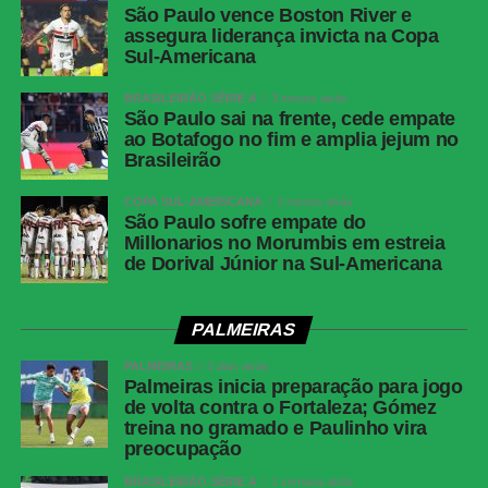
São Paulo vence Boston River e
assegura liderança invicta na Copa
WhatsApp
Sul-Americana
Facebook
BRASILEIRÃO SÉRIE A
3 meses atrás
São Paulo sai na frente, cede empate
Twitter
ao Botafogo no fim e amplia jejum no
Brasileirão
Messenger
LinkedIn
COPA SUL-AMERICANA
3 meses atrás
São Paulo sofre empate do
Share
Millonarios no Morumbis em estreia
de Dorival Júnior na Sul-Americana
PALMEIRAS
PALMEIRAS
3 dias atrás
Palmeiras inicia preparação para jogo
de volta contra o Fortaleza; Gómez
treina no gramado e Paulinho vira
preocupação
BRASILEIRÃO SÉRIE A
1 semana atrás