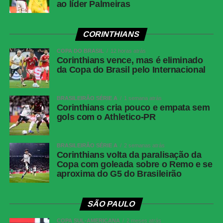
ao líder Palmeiras
Corinthians
Hugo Souza; Pedro Milans, André Ramalho,
Raniele e Matheuzinho; Allan, Matheus Pereira
(Breno Bidon), André Carrillo (André) e
CORINTHIANS
Zakaria Labyad (Kaio César); Dieguinho (Yuri
COPA DO BRASIL
Alberto (Rodrigo Garro)) e Lingard. Técnico:
12 horas atrás
Corinthians vence, mas é eliminado
Fernando Diniz.
da Copa do Brasil pelo Internacional
Athletico-
Santos; Benavídez, Terán (Aguirre) e Arthur
PR
Dias; Gilberto, Jadson, Portilla e Claudinho
BRASILEIRÃO SÉRIE A
1 semana atrás
(Léo Derik); Leozinho (Dudu), Viveros (Rivaldo)
Corinthians cria pouco e empata sem
e Mendoza (João Cruz). Técnico: Odair
gols com o Athletico-PR
Hellmann.
BRASILEIRÃO SÉRIE A
2 semanas atrás
Palmeiras inicia preparação para jogo de volta
Corinthians volta da paralisação da
Copa com goleada sobre o Remo e se
contra o Fortaleza; Gómez treina no gramado e
aproxima do G5 do Brasileirão
Paulinho vira preocupação
SÃO PAULO
COMENTE ABAIXO:
COPA SUL-AMERICANA
2 meses atrás