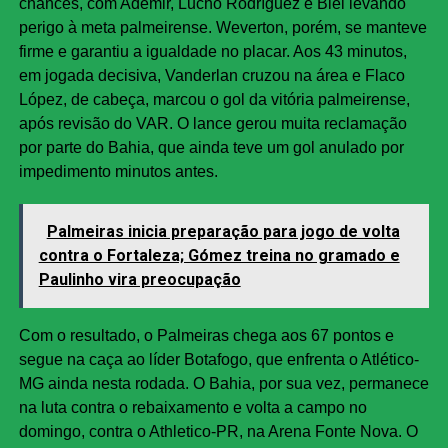
chances, com Ademir, Lucho Rodríguez e Biel levando
perigo à meta palmeirense. Weverton, porém, se manteve
firme e garantiu a igualdade no placar. Aos 43 minutos,
em jogada decisiva, Vanderlan cruzou na área e Flaco
López, de cabeça, marcou o gol da vitória palmeirense,
após revisão do VAR. O lance gerou muita reclamação
por parte do Bahia, que ainda teve um gol anulado por
impedimento minutos antes.
Palmeiras inicia preparação para jogo de volta
contra o Fortaleza; Gómez treina no gramado e
Paulinho vira preocupação
Com o resultado, o Palmeiras chega aos 67 pontos e
segue na caça ao líder Botafogo, que enfrenta o Atlético-
MG ainda nesta rodada. O Bahia, por sua vez, permanece
na luta contra o rebaixamento e volta a campo no
domingo, contra o Athletico-PR, na Arena Fonte Nova. O