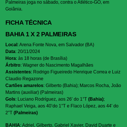
Palmeiras joga no sábado, contra o Atlético-GO, em
Goiânia.
FICHA TÉCNICA
BAHIA 1 X 2 PALMEIRAS
Local
: Arena Fonte Nova, em Salvador (BA)
Data
: 20/11/2024
Hora
: às 18 horas (de Brasília)
Árbitro
: Wagner do Nascimento Magalhães
Assistentes
: Rodrigo Figueiredo Henrique Correa e Luiz
Claudio Regazone
Cartões amarelos
: Gilberto (Bahia); Marcos Rocha, João
Martins (auxiliar) (Palmeiras)
Gols
: Luciano Rodríguez, aos 26′ do 1°T
(Bahia)
;
Raphael Veiga, aos 40’do 1°T e Flaco López, aos 44′ do
2°T
(Palmeiras)
BAHIA
: Adriel, Gilberto, Gabriel Xavier, David Duarte e