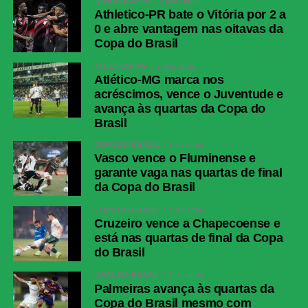
ATHLETICO-PR
3 dias atrás
Athletico-PR bate o Vitória por 2 a
0 e abre vantagem nas oitavas da
Copa do Brasil
ATLÉTICO-MG
2 dias atrás
Atlético-MG marca nos
acréscimos, vence o Juventude e
avança às quartas da Copa do
Brasil
COPA DO BRASIL
1 dia atrás
Vasco vence o Fluminense e
garante vaga nas quartas de final
da Copa do Brasil
COPA DO BRASIL
1 dia atrás
Cruzeiro vence a Chapecoense e
está nas quartas de final da Copa
do Brasil
COPA DO BRASIL
1 dia atrás
Palmeiras avança às quartas da
Copa do Brasil mesmo com