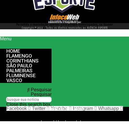
desenvolvido e hospedado por
Permitida a reprodução apenas para portais homologados, se houver
interesse entre em contato conosco 66 99977 4262
Copyright © 2022 - Todos os direitos reservados ao AGÊNCIA ESPORTE
Menu
HOME
FLAMENGO
CORINTHIANS
SÃO PAULO
PALMEIRAS
FLUMINENSE
VASCO
Pesquisar
Pesquisar
Close this search box.
Facebook
Twitter
Youtube
Instagram
Whatsapp
nos siga nas redes sociais
desenvolvido e hospedado por