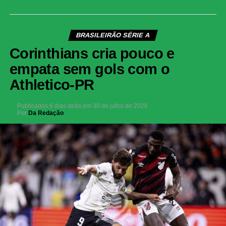
BRASILEIRÃO SÉRIE A
Corinthians cria pouco e
empata sem gols com o
Athletico-PR
Publicados
6 dias atrás
em
30 de julho de 2026
Por
Da Redação