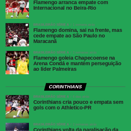
Flamengo arranca empate com
Ramalho, Matheuzinho e Rodrigo Garro
Internacional no Beira-Rio
(Corinthians)
Cartões
Nenhum
BRASILEIRÃO SÉRIE A
1 semana atrás
vermelhos
Flamengo domina, sai na frente, mas
cede empate ao São Paulo no
Árbitro
Paulo Cesar Zanovelli da Silva (MG)
Maracanã
Assistentes
Nailton Junior de Sousa Oliveira (CE) e
Thiaggo Americano Labes (SC)
BRASILEIRÃO SÉRIE A
2 semanas atrás
Flamengo goleia Chapecoense na
VAR
Paulo Renato Moreira da Silva Coelho (RJ)
Arena Condá e mantém perseguição
ao líder Palmeiras
Corinthians
Hugo Souza; Pedro Milans, André Ramalho,
Raniele e Matheuzinho; Allan, Matheus Pereira
(Breno Bidon), André Carrillo (André) e
CORINTHIANS
Zakaria Labyad (Kaio César); Dieguinho (Yuri
BRASILEIRÃO SÉRIE A
Alberto (Rodrigo Garro)) e Lingard. Técnico:
6 dias atrás
Corinthians cria pouco e empata sem
Fernando Diniz.
gols com o Athletico-PR
Athletico-
Santos; Benavídez, Terán (Aguirre) e Arthur
PR
Dias; Gilberto, Jadson, Portilla e Claudinho
BRASILEIRÃO SÉRIE A
2 semanas atrás
(Léo Derik); Leozinho (Dudu), Viveros (Rivaldo)
Corinthians volta da paralisação da