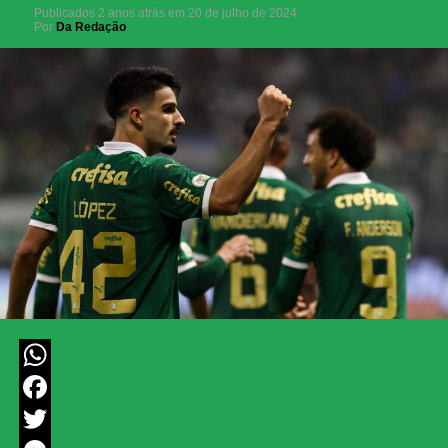
Publicados
2 anos atrás
em
20 de julho de 2024
Por
Da Redação
WhatsApp
Facebook