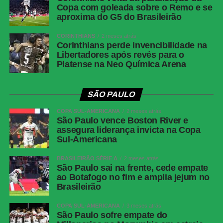
e Mendoza (João Cruz). Técnico: Odair
Copa com goleada sobre o Remo e se
Hellmann.
aproxima do G5 do Brasileirão
CORINTHIANS
2 meses atrás
Palmeiras inicia preparação para jogo de volta
Corinthians perde invencibilidade na
Libertadores após revés para o
contra o Fortaleza; Gómez treina no gramado e
Platense na Neo Química Arena
Paulinho vira preocupação
SÃO PAULO
COMENTE ABAIXO:
COPA SUL-AMERICANA
2 meses atrás
São Paulo vence Boston River e
assegura liderança invicta na Copa
WhatsApp
Sul-Americana
Facebook
BRASILEIRÃO SÉRIE A
2 meses atrás
São Paulo sai na frente, cede empate
Twitter
ao Botafogo no fim e amplia jejum no
Brasileirão
Messenger
LinkedIn
COPA SUL-AMERICANA
3 meses atrás
São Paulo sofre empate do
Share