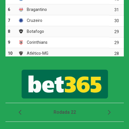
O ritmo aumentou no segundo tempo, e o Corinthians
voltou a ameaçar aos 20 minutos. Matheuzinho recuperou
a bola no meio-campo e acionou Yuri Alberto. O atacante
dominou, girou diante da marcação e finalizou com
potência da entrada da área, obrigando Santos a fazer
outra grande intervenção.
Palmeiras inicia preparação para jogo de volta
contra o Fortaleza; Gómez treina no gramado e
Paulinho vira preocupação
Dois minutos mais tarde, Yuri Alberto recebeu um
lançamento de Allan, invadiu a área, mas não conseguiu
finalizar bem e chutou em cima do goleiro adversário.
O Athletico-PR respondeu aos 27 minutos, em uma
cobrança de escanteio. Gilberto desviou a bola na
segunda trave, e Viveros apareceu para cabecear. A