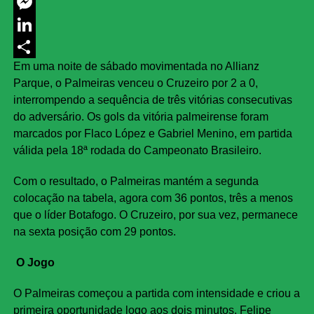
Twitter
Messenger
LinkedIn
Em uma noite de sábado movimentada no Allianz
Share
Parque, o Palmeiras venceu o Cruzeiro por 2 a 0,
interrompendo a sequência de três vitórias consecutivas
do adversário. Os gols da vitória palmeirense foram
marcados por Flaco López e Gabriel Menino, em partida
válida pela 18ª rodada do Campeonato Brasileiro.
Com o resultado, o Palmeiras mantém a segunda
colocação na tabela, agora com 36 pontos, três a menos
que o líder Botafogo. O Cruzeiro, por sua vez, permanece
na sexta posição com 29 pontos.
O Jogo
O Palmeiras começou a partida com intensidade e criou a
primeira oportunidade logo aos dois minutos. Felipe