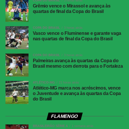
COPA DO BRASIL
3 horas atrás
ida das oitavas de final)
Grêmio vence o Mirassol e avança às
quartas de final da Copa do Brasil
Data e horário:
03.08 (segunda-feira), às 21h (de
Brasília)
COPA DO BRASIL
3 horas atrás
Local:
Arena da Baixada, em Curitiba (PR)
Vasco vence o Fluminense e garante vaga
nas quartas de final da Copa do Brasil
FICHA
TÉCNICA
COPA DO BRASIL
3 horas atrás
Partida
Corinthians 0 x 0 Athletico-PR
Palmeiras avança às quartas da Copa do
Brasil mesmo com derrota para o Fortaleza
Competição
Campeonato Brasileiro – 21ª rodada
Local
Neo Química Arena, São Paulo (SP)
ATLÉTICO-MG
21 horas atrás
Data
30 de julho de 2026 (quinta-feira)
Atlético-MG marca nos acréscimos, vence
o Juventude e avança às quartas da Copa
Horário
19h30 (de Brasília)
do Brasil
Público
38.963 torcedores
Renda
R$ 2.606.640,01
FLAMENGO
Cartões
Benavídez, Jadson, Portilla e Santos
BRASILEIRÃO SÉRIE A
1 semana atrás
amarelos
(Athletico-PR); Fernando Diniz, André