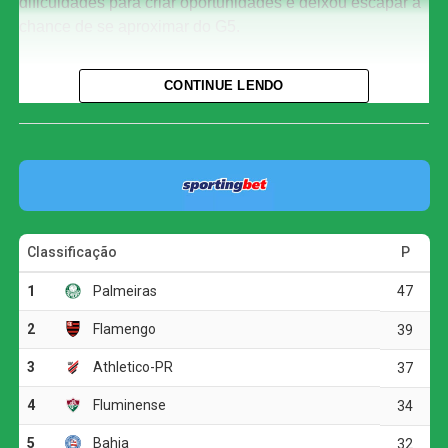
dificuldades para criar oportunidades e deixou escapar a
chance de se aproximar do G5.
Com o resultado, o Corinthians chegou aos 29 pontos e
CONTINUE LENDO
permanece na oitava colocação, três atrás do Bahia, que
ocupa a quinta posição. O Athletico-PR segue em terceiro
lugar, com 37 pontos.
O jogo
A primeira etapa foi marcada pelo equilíbrio e pela forte
disputa física. As duas equipes encontraram dificuldades
para construir jogadas ofensivas, e as chances claras
foram raras.
A melhor oportunidade antes do intervalo foi do
Corinthians. Aos 23 minutos, Allan fez um cruzamento
preciso para Matheuzinho, que cabeceou com força, mas
parou em uma boa defesa do goleiro Santos.