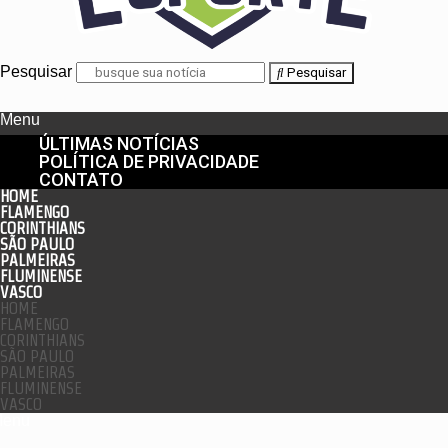
Pesquisar
Pesquisar
Menu
ÚLTIMAS NOTÍCIAS
POLÍTICA DE PRIVACIDADE
CONTATO
HOME
FLAMENGO
CORINTHIANS
SÃO PAULO
PALMEIRAS
FLUMINENSE
VASCO
HOME
FLAMENGO
CORINTHIANS
SÃO PAULO
PALMEIRAS
FLUMINENSE
VASCO
enu