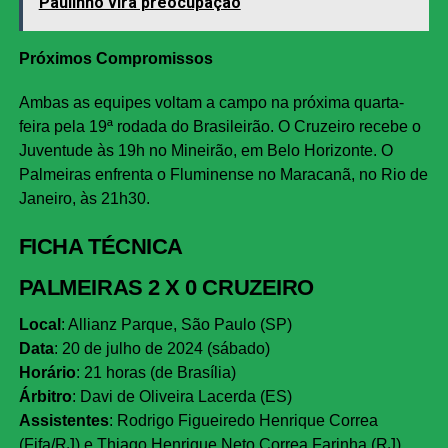
Paulinho vira preocupação
Próximos Compromissos
Ambas as equipes voltam a campo na próxima quarta-
feira pela 19ª rodada do Brasileirão. O Cruzeiro recebe o
Juventude às 19h no Mineirão, em Belo Horizonte. O
Palmeiras enfrenta o Fluminense no Maracanã, no Rio de
Janeiro, às 21h30.
FICHA TÉCNICA
PALMEIRAS 2 X 0 CRUZEIRO
Local
: Allianz Parque, São Paulo (SP)
Data
: 20 de julho de 2024 (sábado)
Horário
: 21 horas (de Brasília)
Árbitro
: Davi de Oliveira Lacerda (ES)
Assistentes
: Rodrigo Figueiredo Henrique Correa
(Fifa/RJ) e Thiago Henrique Neto Correa Farinha (RJ)