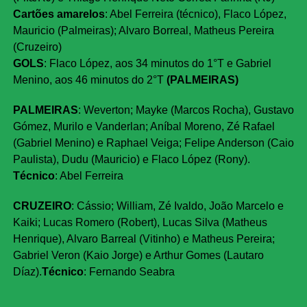
Cartões amarelos
: Abel Ferreira (técnico), Flaco López,
Mauricio (Palmeiras); Alvaro Borreal, Matheus Pereira
(Cruzeiro)
GOLS
: Flaco López, aos 34 minutos do 1°T e Gabriel
Menino, aos 46 minutos do 2°T
(PALMEIRAS)
PALMEIRAS
: Weverton; Mayke (Marcos Rocha), Gustavo
Gómez, Murilo e Vanderlan; Aníbal Moreno, Zé Rafael
(Gabriel Menino) e Raphael Veiga; Felipe Anderson (Caio
Paulista), Dudu (Mauricio) e Flaco López (Rony).
Técnico
: Abel Ferreira
CRUZEIRO
: Cássio; William, Zé Ivaldo, João Marcelo e
Kaiki; Lucas Romero (Robert), Lucas Silva (Matheus
Henrique), Alvaro Barreal (Vitinho) e Matheus Pereira;
Gabriel Veron (Kaio Jorge) e Arthur Gomes (Lautaro
Díaz).
Técnico
: Fernando Seabra