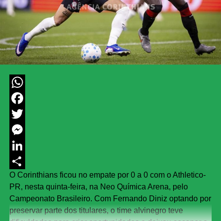
WhatsApp
Facebook
Twitter
Messenger
LinkedIn
O Corinthians ficou no empate por 0 a 0 com o Athletico-
Share
PR, nesta quinta-feira, na Neo Química Arena, pelo
Campeonato Brasileiro. Com Fernando Diniz optando por
preservar parte dos titulares, o time alvinegro teve