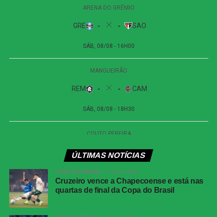
finalização, porém, explodiu no travessão e quase
garantiu a vitória dos visitantes.
Apesar das tentativas das duas equipes na etapa final, o
placar não foi alterado. O empate sem gols refletiu a
pouca efetividade ofensiva apresentada durante a
partida.
Próximos jogos
Internacional x Corinthians
| Copa do Brasil (jogo
de ida das oitavas de final)
Data e horário:
02.08 (domingo), às 19h30 (de
ÚLTIMAS NOTÍCIAS
Brasília)
COPA DO BRASIL
3 horas atrás
Local:
Beira-Rio, em Porto Alegre (RS)
Cruzeiro vence a Chapecoense e está nas
quartas de final da Copa do Brasil
Athletico-PR x Vitória
| Copa do Brasil (jogo de