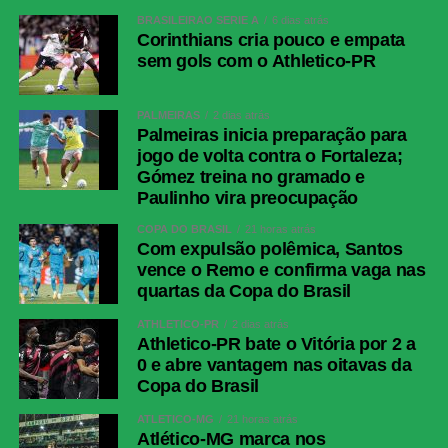
BRASILEIRÃO SÉRIE A
6 dias atrás
Corinthians cria pouco e empata
sem gols com o Athletico-PR
PALMEIRAS
2 dias atrás
Palmeiras inicia preparação para
jogo de volta contra o Fortaleza;
Gómez treina no gramado e
Paulinho vira preocupação
COPA DO BRASIL
21 horas atrás
Com expulsão polêmica, Santos
vence o Remo e confirma vaga nas
quartas da Copa do Brasil
ATHLETICO-PR
2 dias atrás
Athletico-PR bate o Vitória por 2 a
0 e abre vantagem nas oitavas da
Copa do Brasil
ATLÉTICO-MG
21 horas atrás
Atlético-MG marca nos