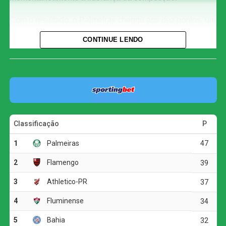
Com o resultado, o Palmeiras chegou aos dez pontos, um
a mais que a Ferroviária, segunda colocada. As
CONTINUE LENDO
Guerreiras Grenás, no entanto, ainda jogam nesta quarta-
feira contra o Taubaté, às 21h, e podem recuperar a ponta
da tabela. O Corinthians, por sua vez, caiu para a quarta
posição, com sete pontos.
O primeiro tempo foi truncado e marcado por muitas
faltas, mas o Palmeiras conseguiu abrir o placar nos
acréscimos. Aos 50 minutos, Giovanna Campiolo subiu
mais alto que a marcação e completou cruzamento de
cabeça para o fundo das redes. Na segunda etapa, o
Verdão administrou a vantagem e segurou o resultado até
o apito final.
Pela sexta rodada do estadual, o Palmeiras enfrenta o
Taubaté no dia 11 de agosto, às 18h, no Joaquinzão. Já o
Corinthians volta a campo no dia 12 de agosto, contra o