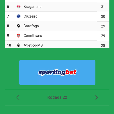
Mirassol, às 17h, no Estádio Manoel Francisco Ferreira.
Com expulsão polêmica, Santos vence o Remo e
confirma vaga nas quartas da Copa do Brasil
COMENTE ABAIXO:
WhatsApp
Facebook
Twitter
Messenger
LinkedIn
Share