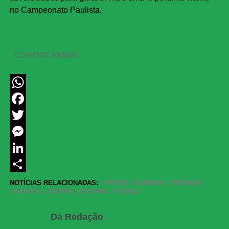
no Campeonato Paulista.
COMENTE ABAIXO:
WhatsApp
Facebook
Twitter
Messenger
LinkedIn
Share
NOTÍCIAS RELACIONADAS:
INTER
LIMEIRA
RODADA
SANTOS
SOFRE
ULTIMA
VENCE
Da Redação