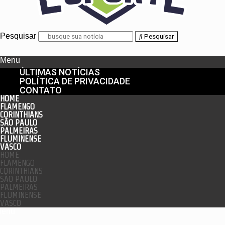
Pesquisar
Pesquisar
Menu
ÚLTIMAS NOTÍCIAS
POLÍTICA DE PRIVACIDADE
CONTATO
HOME
FLAMENGO
CORINTHIANS
SÃO PAULO
PALMEIRAS
FLUMINENSE
VASCO
HOME
FLAMENGO
CORINTHIANS
SÃO PAULO
PALMEIRAS
FLUMINENSE
VASCO
enu