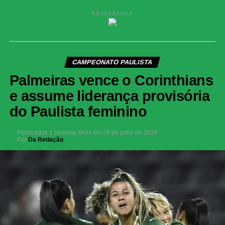
PROPAGANDA
CAMPEONATO PAULISTA
Palmeiras vence o Corinthians
e assume liderança provisória
do Paulista feminino
Publicados
1 semana atrás
em
29 de julho de 2026
Por
Da Redação