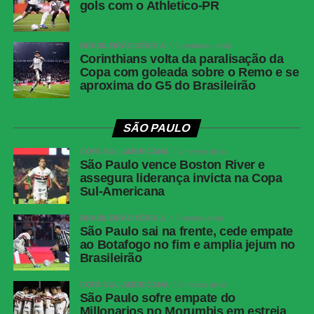
gols com o Athletico-PR
BRASILEIRÃO SÉRIE A
2 semanas atrás
Corinthians volta da paralisação da
Copa com goleada sobre o Remo e se
aproxima do G5 do Brasileirão
SÃO PAULO
COPA SUL-AMERICANA
2 meses atrás
São Paulo vence Boston River e
assegura liderança invicta na Copa
Sul-Americana
BRASILEIRÃO SÉRIE A
3 meses atrás
São Paulo sai na frente, cede empate
ao Botafogo no fim e amplia jejum no
Brasileirão
COPA SUL-AMERICANA
3 meses atrás
São Paulo sofre empate do
Millonarios no Morumbis em estreia