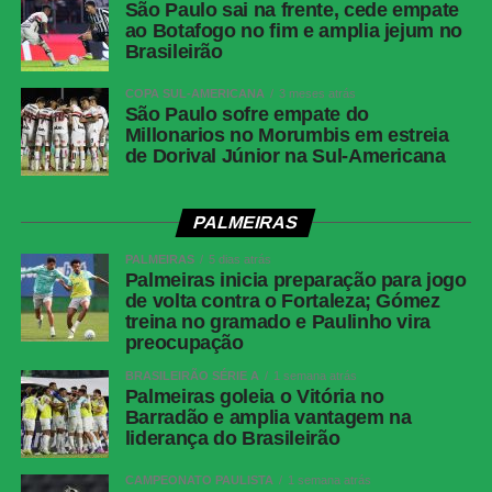
São Paulo sai na frente, cede empate
ao Botafogo no fim e amplia jejum no
Data e Horário
28 de maio de 2026 (quinta-feira),
Brasileirão
às 19h (de Brasília)
Público
35.761 torcedores
COPA SUL-AMERICANA
3 meses atrás
São Paulo sofre empate do
Renda
R$ 2.730.474,53
Millonarios no Morumbis em estreia
de Dorival Júnior na Sul-Americana
Gols
Palmeiras: Jhon Arias (5′ 1ºT), Allan
(40′ 1ºT), Jhon Arias (44′ 1ºT),
Andreas Pereira (5′ 2ºT)<br>Junior
PALMEIRAS
Barranquilla: Luis Muriel (35′ 1ºT)
PALMEIRAS
5 dias atrás
Cartões Amarelos
Junior Barranquilla: Yimmi Chará,
Palmeiras inicia preparação para jogo
Jean Pestaña, Juan Ríos
de volta contra o Fortaleza; Gómez
treina no gramado e Paulinho vira
Cartões Vermelhos
Nenhum
preocupação
Arbitragem
Árbitro: Cristian Garay (CHI)
BRASILEIRÃO SÉRIE A
1 semana atrás
<br>Assistentes: Jose Retamal
Palmeiras goleia o Vitória no
(CHI), Miguel Rocha (CHI)<br>VAR:
Barradão e amplia vantagem na
Rodrigo Carvajal (CHI)
liderança do Brasileirão
Palmeiras
Carlos Miguel; Giay, Gustavo Gómez,
CAMPEONATO PAULISTA
1 semana atrás