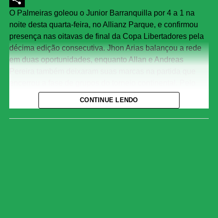
O Palmeiras goleou o Junior Barranquilla por 4 a 1 na
Share
noite desta quarta-feira, no Allianz Parque, e confirmou
presença nas oitavas de final da Copa Libertadores pela
décima edição consecutiva. Jhon Arias balançou a rede
em duas oportunidades, enquanto Allan e Andreas
Pereira também deixaram suas marcas na partida que
encerrou a fase de grupos do torneio continental. Pelo
lado colombiano, Luis Muriel fez o único gol.
CONTINUE LENDO
Com o resultado, a equipe comandada por Abel Ferreira
fechou sua participação na chave com 11 pontos, na
segunda posição do Grupo F, atrás somente do Cerro
Porteño, que derrotou o Sporting Cristal e chegou aos 13
pontos. Esta é a primeira vez que o Verdão avança para o
mata-mata como vice-líder de grupo desde a chegada do
treinador português ao clube. O Junior Barranquilla deu
adeus à Libertadores e sequer garantiu vaga nos playoffs
da Copa Sul-Americana.