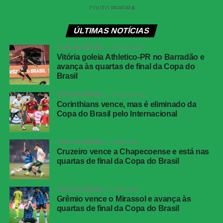
peça fundamental no esquema tático, sendo titular em
todos os quatro compromissos do Brasil até aqui no
ÚLTIMAS NOTÍCIAS
Mundial. Com a ausência também de Raphinha, a
comissão técnica precisará buscar alternativas para
COPA DO BRASIL
17 horas atrás
Vitória goleia Athletico-PR no Barradão e
manter o equilíbrio e a criatividade do setor central da
avança às quartas de final da Copa do
equipe para os próximos desafios.
Brasil
O Brasil agora volta suas atenções para o duelo contra a
COPA DO BRASIL
17 horas atrás
Noruega, agendado para o próximo domingo, dia 5 de
Corinthians vence, mas é eliminado da
Copa do Brasil pelo Internacional
julho. A partida será realizada no MetLife Stadium, em
Nova Jersey, com início previsto para as 17 horas (de
Brasília). Sem um de seus principais articuladores, a
COPA DO BRASIL
2 dias atrás
Cruzeiro vence a Chapecoense e está nas
Seleção buscará a vitória para seguir firme em sua
quartas de final da Copa do Brasil
trajetória rumo ao título mundial.
COPA DO BRASIL
2 dias atrás
Grêmio vence o Mirassol e avança às
quartas de final da Copa do Brasil
COMENTE ABAIXO: