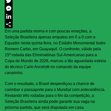
Facebook
Twitter
Messenger
LinkedIn
Em uma partida morna e com poucas emoções, a
Share
Seleção Brasileira apenas empatou em 0 a 0 com o
Equador nesta quinta-feira, no Estádio Monumental Isidro
Romero Carbo, em Guayaquil. O confronto, válido pela
15ª rodada das Eliminatórias Sul-Americanas para a
Copa do Mundo de 2026, marcou a tão aguardada estreia
do técnico Carlo Ancelotti no comando da equipe
canarinho.
Com o resultado, o Brasil desperdiçou a chance de
carimbar o passaporte para o Mundial com antecedência.
Restando três rodadas para o fim da competição, a
Seleção Brasileira ainda pode garantir sua vaga na
próxima partida, que será disputada em casa.