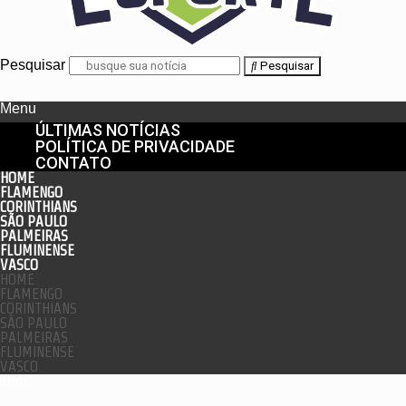
Pesquisar
Pesquisar
Menu
ÚLTIMAS NOTÍCIAS
POLÍTICA DE PRIVACIDADE
CONTATO
HOME
FLAMENGO
CORINTHIANS
SÃO PAULO
PALMEIRAS
FLUMINENSE
VASCO
HOME
FLAMENGO
CORINTHIANS
SÃO PAULO
PALMEIRAS
FLUMINENSE
VASCO
enu