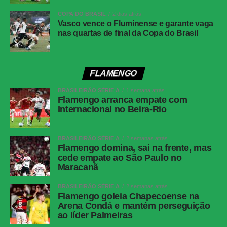
COPA DO BRASIL
2 dias atrás
Vasco vence o Fluminense e garante vaga
WhatsApp
nas quartas de final da Copa do Brasil
Facebook
Twitter
FLAMENGO
Messenger
BRASILEIRÃO SÉRIE A
1 semana atrás
LinkedIn
Flamengo arranca empate com
Share
Internacional no Beira-Rio
BRASILEIRÃO SÉRIE A
2 semanas atrás
Flamengo domina, sai na frente, mas
cede empate ao São Paulo no
Maracanã
BRASILEIRÃO SÉRIE A
2 semanas atrás
Flamengo goleia Chapecoense na
Arena Condá e mantém perseguição
ao líder Palmeiras