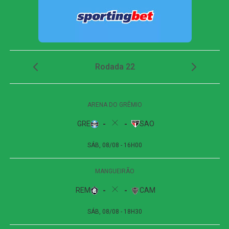
Um post compartilhado por Lucas Paquetá (@lucaspaqueta)
A lesão aconteceu nos minutos iniciais do confronto
contra os japoneses, válido pela segunda fase da Copa
do Mundo. Apesar do desconforto, Paquetá tentou
permanecer na partida, mas a gravidade do problema
ficou evidente no intervalo, quando ele precisou de
auxílio dos companheiros para chegar ao vestiário, sendo
substituído por Endrick logo em seguida. Exames
realizados posteriormente confirmaram a gravidade da
contusão, que o retira dos gramados em um momento
crucial da competição.
A perda de Paquetá é um golpe estratégico significativo
para o técnico Carlo Ancelotti. O meia havia se tornado