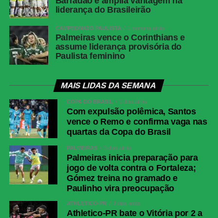
Barradão e amplia vantagem na
liderança do Brasileirão
CAMPEONATO PAULISTA
1 semana atrás
Palmeiras vence o Corinthians e
assume liderança provisória do
Paulista feminino
MAIS LIDAS DA SEMANA
COPA DO BRASIL
2 dias atrás
Com expulsão polêmica, Santos
vence o Remo e confirma vaga nas
quartas da Copa do Brasil
PALMEIRAS
3 dias atrás
Palmeiras inicia preparação para
jogo de volta contra o Fortaleza;
Gómez treina no gramado e
Paulinho vira preocupação
ATHLETICO-PR
3 dias atrás
Athletico-PR bate o Vitória por 2 a