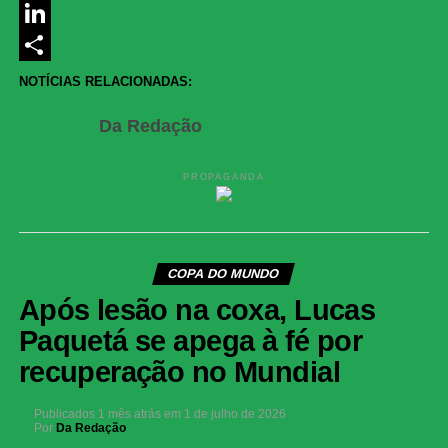
Messenger
LinkedIn
Share
NOTÍCIAS RELACIONADAS:
Da Redação
PROPAGANDA
COPA DO MUNDO
Após lesão na coxa, Lucas
Paquetá se apega à fé por
recuperação no Mundial
Publicados
1 mês atrás
em
1 de julho de 2026
Por
Da Redação