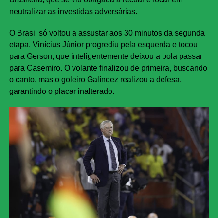
neutralizar as investidas adversárias.
O Brasil só voltou a assustar aos 30 minutos da segunda
etapa. Vinícius Júnior progrediu pela esquerda e tocou
para Gerson, que inteligentemente deixou a bola passar
para Casemiro. O volante finalizou de primeira, buscando
o canto, mas o goleiro Galíndez realizou a defesa,
garantindo o placar inalterado.