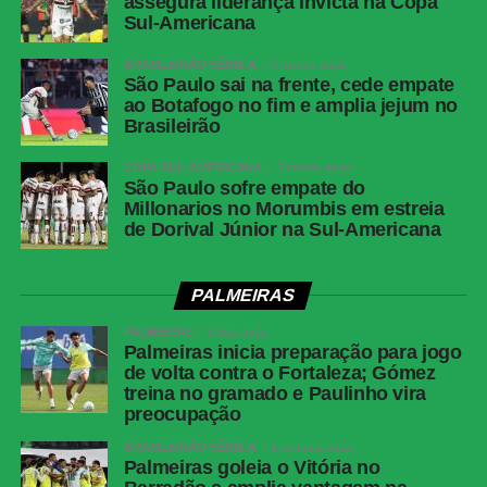
assegura liderança invicta na Copa
Sul-Americana
BRASILEIRÃO SÉRIE A
3 meses atrás
São Paulo sai na frente, cede empate
ao Botafogo no fim e amplia jejum no
Brasileirão
COPA SUL-AMERICANA
3 meses atrás
São Paulo sofre empate do
Millonarios no Morumbis em estreia
de Dorival Júnior na Sul-Americana
PALMEIRAS
PALMEIRAS
3 dias atrás
Palmeiras inicia preparação para jogo
de volta contra o Fortaleza; Gómez
treina no gramado e Paulinho vira
preocupação
BRASILEIRÃO SÉRIE A
1 semana atrás
Palmeiras goleia o Vitória no