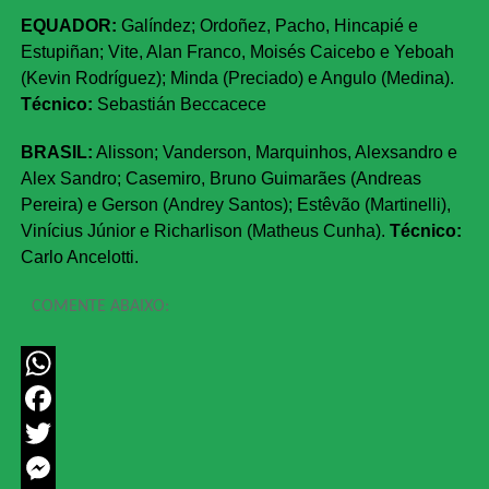
EQUADOR:
Galíndez; Ordoñez, Pacho, Hincapié e
Estupiñan; Vite, Alan Franco, Moisés Caicebo e Yeboah
(Kevin Rodríguez); Minda (Preciado) e Angulo (Medina).
Técnico:
Sebastián Beccacece
BRASIL:
Alisson; Vanderson, Marquinhos, Alexsandro e
Alex Sandro; Casemiro, Bruno Guimarães (Andreas
Pereira) e Gerson (Andrey Santos); Estêvão (Martinelli),
Vinícius Júnior e Richarlison (Matheus Cunha).
Técnico:
Carlo Ancelotti.
COMENTE ABAIXO:
WhatsApp
Facebook
Twitter