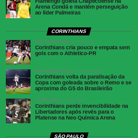
Flamengo goleia Chapecoense na
Horário
19h (de Brasília)
Arena Condá e mantém perseguição
ao líder Palmeiras
Cartões
Jair, Thiago Mendes e Spinelli (Vasco);
amarelos
Varela e Klinger (Independiente Medellín)
CORINTHIANS
Gol
Thiago Mendes, aos 40 minutos do
segundo tempo, para o Vasco
BRASILEIRÃO SÉRIE A
6 dias atrás
Corinthians cria pouco e empata sem
Vasco
Léo Jardim; Paulo Henrique, Cuesta,
gols com o Athletico-PR
Robert Renan (Saldivia) e Lucas Piton
(Cuiabano); Barros (Jair), Thiago Mendes e
Tchê Tchê (Adson); Andrés Gómez, Nuno
BRASILEIRÃO SÉRIE A
2 semanas atrás
Moreira e Spinelli (Brenner). Técnico: Pedro
Corinthians volta da paralisação da
Copa com goleada sobre o Remo e se
Emanuel.
aproxima do G5 do Brasileirão
Independiente
Chaux; Esneyder Mena, Mantilla, Varela e
Medellín
Jhan Mena Hinestroza; Didier Moreno
CORINTHIANS
2 meses atrás
Corinthians perde invencibilidade na
(Perlaza) e Loboa (Yony González);
Libertadores após revés para o
Córdoba (Klinger), Martegani e Montaño
Platense na Neo Química Arena
(Cataño); Medina. Técnico: Luis Amaranto
Perea.
SÃO PAULO