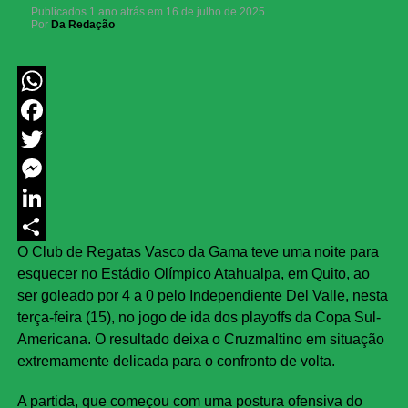
Publicados
1 ano atrás
em
16 de julho de 2025
Por
Da Redação
WhatsApp
Facebook
Twitter
Messenger
LinkedIn
O Club de Regatas Vasco da Gama teve uma noite para
Share
esquecer no Estádio Olímpico Atahualpa, em Quito, ao
ser goleado por 4 a 0 pelo Independiente Del Valle, nesta
terça-feira (15), no jogo de ida dos playoffs da Copa Sul-
Americana. O resultado deixa o Cruzmaltino em situação
extremamente delicada para o confronto de volta.
A partida, que começou com uma postura ofensiva do