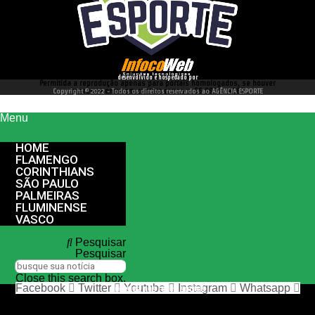
desenvolvido e hospedado por
Permitida a reprodução apenas para portais homologados, se houver
interesse entre em contato conosco 66 99977 4262
Copyright © 2022 - Todos os direitos reservados ao AGÊNCIA ESPORTE
Menu
HOME
FLAMENGO
CORINTHIANS
SÃO PAULO
PALMEIRAS
FLUMINENSE
VASCO
Pesquisar
Pesquisar
Close this search box.
Facebook
Twitter
Youtube
Instagram
Whatsapp
nos siga nas redes sociais