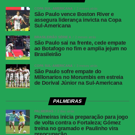
COMENTE ABAIXO:
COPA SUL-AMERICANA
2 meses atrás
São Paulo vence Boston River e
assegura liderança invicta na Copa
Sul-Americana
WhatsApp
BRASILEIRÃO SÉRIE A
2 meses atrás
Facebook
São Paulo sai na frente, cede empate
Twitter
ao Botafogo no fim e amplia jejum no
Brasileirão
Messenger
COPA SUL-AMERICANA
3 meses atrás
LinkedIn
São Paulo sofre empate do
Share
Millonarios no Morumbis em estreia
de Dorival Júnior na Sul-Americana
PALMEIRAS
PALMEIRAS
2 dias atrás
Palmeiras inicia preparação para jogo
de volta contra o Fortaleza; Gómez
treina no gramado e Paulinho vira
preocupação