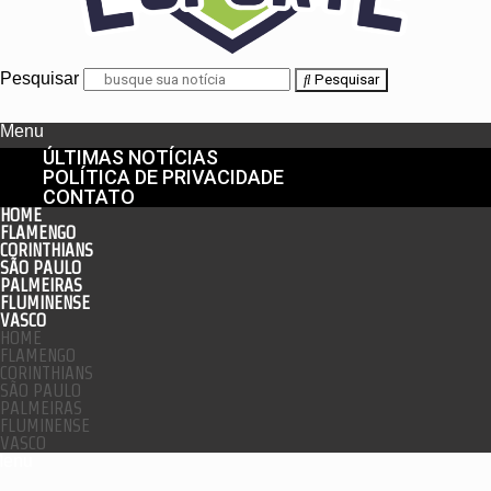
Pesquisar
Pesquisar
Menu
ÚLTIMAS NOTÍCIAS
POLÍTICA DE PRIVACIDADE
CONTATO
HOME
FLAMENGO
CORINTHIANS
SÃO PAULO
PALMEIRAS
FLUMINENSE
VASCO
HOME
FLAMENGO
CORINTHIANS
SÃO PAULO
PALMEIRAS
FLUMINENSE
VASCO
enu