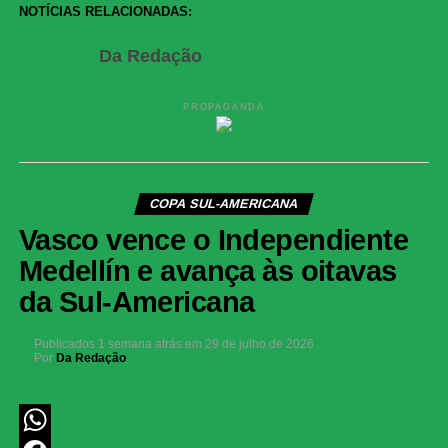
Share
NOTÍCIAS RELACIONADAS:
Da Redação
PROPAGANDA
COPA SUL-AMERICANA
Vasco vence o Independiente
Medellín e avança às oitavas
da Sul-Americana
Publicados
1 semana atrás
em
29 de julho de 2026
Por
Da Redação