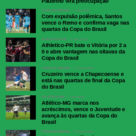
Paulinho vira preocupação
COPA DO BRASIL
1 dia atrás
Com expulsão polêmica, Santos
vence o Remo e confirma vaga nas
quartas da Copa do Brasil
ATHLETICO-PR
2 dias atrás
Athletico-PR bate o Vitória por 2 a
0 e abre vantagem nas oitavas da
Copa do Brasil
COPA DO BRASIL
7 horas atrás
Cruzeiro vence a Chapecoense e
está nas quartas de final da Copa
do Brasil
ATLÉTICO-MG
1 dia atrás
Atlético-MG marca nos
acréscimos, vence o Juventude e
avança às quartas da Copa do
Brasil
COPA DO BRASIL
8 horas atrás