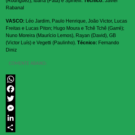
(Rodríguez), Ibarra (Pata) e Spinelli.
Técnico:
Javier
Rabanal
VASCO:
Léo Jardim, Paulo Henrique, João Victor, Lucas
Freitas e Lucas Piton; Hugo Moura e Tchê Tchê (Garré);
Nuno Moreira (Maurício Lemos), Rayan (David), GB
(Victor Luís) e Vegetti (Paulinho).
Técnico:
Fernando
Diniz
COMENTE ABAIXO:
WhatsApp
Facebook
Twitter
Messenger
LinkedIn