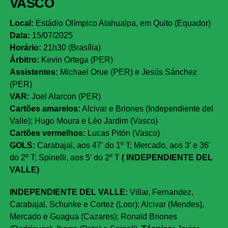
VASCO
Local:
Estádio Olímpico Atahualpa, em Quito (Equador)
Data:
15/07/2025
Horário:
21h30 (Brasília)
Árbitro:
Kevin Ortega (PER)
Assistentes:
Michael Orue (PER) e Jesús Sánchez
(PER)
VAR:
Joel Alarcon (PER)
Cartões amarelos:
Alcivar e Briones (Independiente del
Valle); Hugo Moura e Léo Jardim (Vasco)
Cartões vermelhos:
Lucas Pitón (Vasco)
GOLS
:
Carabajal, aos 47′ do 1º T; Mercado, aos 3′ e 36′
do 2º T; Spinelli, aos 5′ do 2º T
(
INDEPENDIENTE DEL
VALLE)
INDEPENDIENTE DEL VALLE:
Villar, Fernandez,
Carabajal, Schunke e Cortez (Loor); Alcivar (Mendes),
Mercado e Guagua (Cazares); Ronald Briones