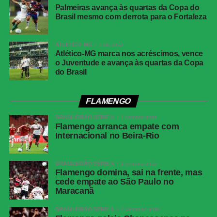
Próximos jogos
Palmeiras avança às quartas da Copa do
Brasil mesmo com derrota para o Fortaleza
Vasco x Fluminense
(Copa do Brasil)
Data e horário
: 01 de agosto de 2026 (sábado) às 17h30
ATLÉTICO-MG
1 dia atrás
Local
: São Januário, no Rio de Janeiro
Atlético-MG marca nos acréscimos, vence
o Juventude e avança às quartas da Copa
Independiente Medellín x Deportivo Cali
(Campeonato
do Brasil
Colombiano)
Data e horário
: 01 de agosto de 2026 (sábado) às 20h10
FLAMENGO
Local
: Estádio Metropolitano Ciudad de Itaguí
BRASILEIRÃO SÉRIE A
1 semana atrás
Flamengo arranca empate com
FICHA
Internacional no Beira-Rio
TÉCNICA
Partida
Vasco 1 x 0 Independiente Medellín
BRASILEIRÃO SÉRIE A
1 semana atrás
Competição
Copa Sul-Americana – playoffs das
Flamengo domina, sai na frente, mas
oitavas de final, jogo de volta
cede empate ao São Paulo no
Maracanã
Local
São Januário, Rio de Janeiro (RJ)
Data
29 de julho de 2026 (quarta-feira)
BRASILEIRÃO SÉRIE A
2 semanas atrás