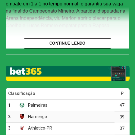
empate em 1 a 1 no tempo normal, e garantiu sua vaga
na final do Campeonato Mineiro. A partida, disputada na
Arena Independência, viu Marlon abrir o placar para o
Coelho e Lucas Romero empatar para a Raposa.
O Cruzeiro começou a partida pressionando, com
CONTINUE LENDO
Matheus Henrique e Kaio Jorge criando boas chances
nos primeiros 15 minutos. No entanto, o América-MG foi
preciso e abriu o placar aos 31 minutos, com Marlon
aproveitando cruzamento de Adyson.
A alegria do Coelho durou pouco, pois Lucas Romero,
aos 39, acertou um belo chute de fora da área para
empatar o jogo. Kaio Jorge ainda teve a chance de virar o
placar nos acréscimos, mas parou em Matheus Mendes.
Emoção até o fim
Na segunda etapa, Cauan Barros quase colocou o