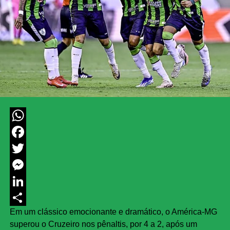
WhatsApp
Facebook
Twitter
Messenger
LinkedIn
Em um clássico emocionante e dramático, o América-MG
Share
superou o Cruzeiro nos pênaltis, por 4 a 2, após um