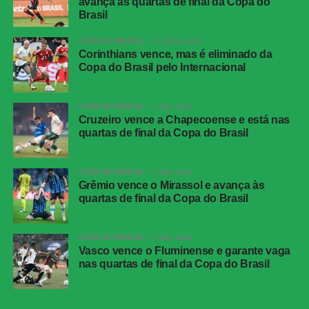
avança às quartas de final da Copa do
GOLS:
Marlon, aos 31 do 1ºT (América-MG); Lucas
Brasil
Romero, aos 39 do 1ºT (Cruzeiro)
COPA DO BRASIL
17 horas atrás
Corinthians vence, mas é eliminado da
AMÉRICA-MG:
Matheus Mendes; Júlio César (Mariano),
Copa do Brasil pelo Internacional
Ricardo Silva, Lucão e Marlon; Kauã Diniz (Miquéias),
Cauan Barros e Benítez (Elizari); Renato Marques
(Jonathas), Adyson (Yago Santos) e Figueiredo.
Técnico:
COPA DO BRASIL
2 dias atrás
Cruzeiro vence a Chapecoense e está nas
William Batista
quartas de final da Copa do Brasil
CRUZEIRO:
Cássio; William, Fabrício Bruno, Jonathan
Jesus e Kaiki Bruno (Marlon); Lucas Romero, Matheus
COPA DO BRASIL
2 dias atrás
Henrique e Eduardo (Marquinhos); Dudu (Christian), Kaio
Grêmio vence o Mirassol e avança às
quartas de final da Copa do Brasil
Jorge (Bolasie) e Gabigol.
Técnico:
Leonardo Jardim
COPA DO BRASIL
2 dias atrás
Vasco vence o Fluminense e garante vaga
COMENTE ABAIXO:
nas quartas de final da Copa do Brasil