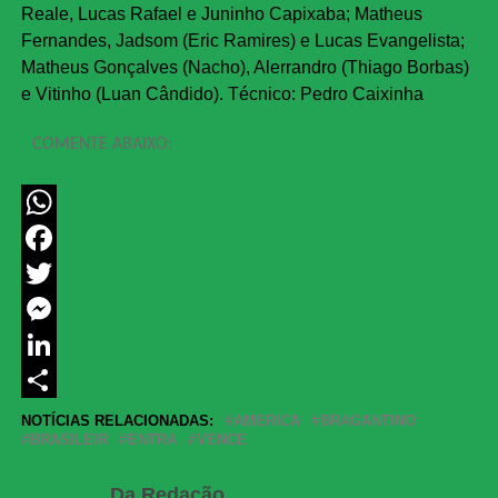
Reale, Lucas Rafael e Juninho Capixaba; Matheus
Fernandes, Jadsom (Eric Ramires) e Lucas Evangelista;
Matheus Gonçalves (Nacho), Alerrandro (Thiago Borbas)
e Vitinho (Luan Cândido). Técnico: Pedro Caixinha
COMENTE ABAIXO:
WhatsApp
Facebook
Twitter
Messenger
LinkedIn
Share
NOTÍCIAS RELACIONADAS:
AMERICA
BRAGANTINO
BRASILEIR
ENTRA
VENCE
Da Redação