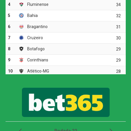
América-MG na frente, mas Cássio fez grande defesa. O
Cruzeiro respondeu com Gabigol, que desperdiçou duas
chances claras.
Aos 45 minutos, o América-MG teve a chance de garantir
a vitória, mas Jonathas desperdiçou um pênalti defendido
por Cássio.
Decisão nos pênaltis
Com o empate persistindo, a decisão foi para os pênaltis.
Elizari, Barros, Jonathas e Marlon converteram suas
cobranças para o América-MG, enquanto Figueiredo
perdeu. Pelo Cruzeiro, Matheus Henrique e Gabigol
marcaram, mas William parou em Matheus Mendes e
Marlon chutou para fora, garantindo a vaga do Coelho na
final.
Próximo desafio