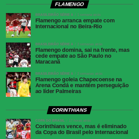
FLAMENGO
WhatsApp
Facebook
BRASILEIRÃO SÉRIE A
1 semana atrás
Flamengo arranca empate com
Twitter
Internacional no Beira-Rio
Messenger
LinkedIn
BRASILEIRÃO SÉRIE A
2 semanas atrás
Flamengo domina, sai na frente, mas
Share
cede empate ao São Paulo no
Maracanã
BRASILEIRÃO SÉRIE A
2 semanas atrás
Flamengo goleia Chapecoense na
Arena Condá e mantém perseguição
ao líder Palmeiras
CORINTHIANS
COPA DO BRASIL
17 horas atrás
Corinthians vence, mas é eliminado
da Copa do Brasil pelo Internacional