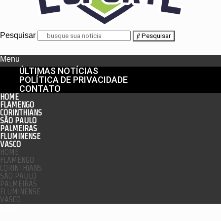
Pesquisar
Pesquisar
Menu
ÚLTIMAS NOTÍCIAS
POLÍTICA DE PRIVACIDADE
CONTATO
HOME
FLAMENGO
CORINTHIANS
SÃO PAULO
PALMEIRAS
FLUMINENSE
VASCO
HOME
FLAMENGO
CORINTHIANS
SÃO PAULO
PALMEIRAS
FLUMINENSE
VASCO
enu