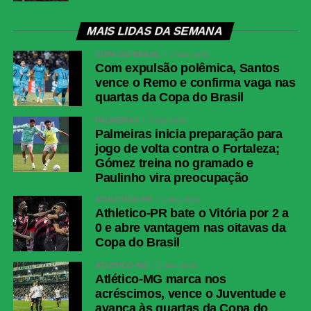
MAIS LIDAS DA SEMANA
COPA DO BRASIL
2 dias atrás
Com expulsão polêmica, Santos
vence o Remo e confirma vaga nas
quartas da Copa do Brasil
PALMEIRAS
3 dias atrás
Palmeiras inicia preparação para
jogo de volta contra o Fortaleza;
Gómez treina no gramado e
Paulinho vira preocupação
ATHLETICO-PR
3 dias atrás
Athletico-PR bate o Vitória por 2 a
0 e abre vantagem nas oitavas da
Copa do Brasil
ATLÉTICO-MG
2 dias atrás
Atlético-MG marca nos
acréscimos, vence o Juventude e
avança às quartas da Copa do