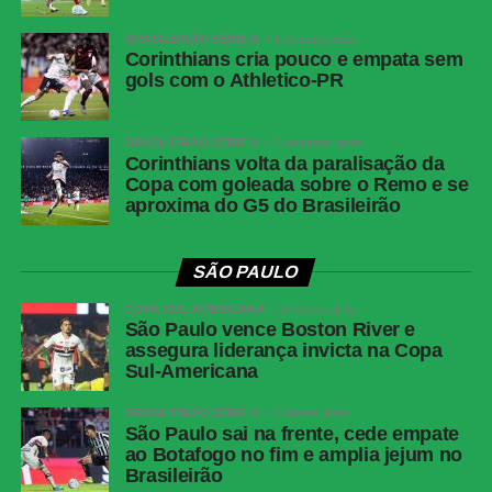
BRASILEIRÃO SÉRIE A
1 semana atrás
Corinthians cria pouco e empata sem
gols com o Athletico-PR
BRASILEIRÃO SÉRIE A
2 semanas atrás
Corinthians volta da paralisação da
Copa com goleada sobre o Remo e se
aproxima do G5 do Brasileirão
SÃO PAULO
COPA SUL-AMERICANA
2 meses atrás
São Paulo vence Boston River e
assegura liderança invicta na Copa
Sul-Americana
BRASILEIRÃO SÉRIE A
3 meses atrás
São Paulo sai na frente, cede empate
ao Botafogo no fim e amplia jejum no
Brasileirão