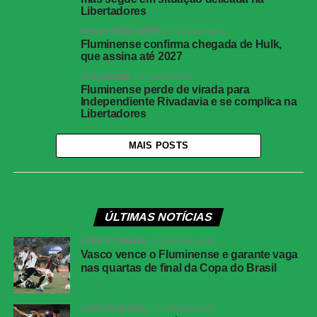
Libertadores
BRASILEIRÃO SÉRIE A
3 meses atrás
Fluminense confirma chegada de Hulk,
que assina até 2027
FLUMINENSE
4 meses atrás
Fluminense perde de virada para
Independiente Rivadavia e se complica na
Libertadores
MAIS POSTS
ÚLTIMAS NOTÍCIAS
COPA DO BRASIL
10 minutos atrás
Vasco vence o Fluminense e garante vaga
nas quartas de final da Copa do Brasil
COPA DO BRASIL
17 minutos atrás