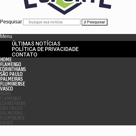
Pesquisar
Pesquisar
Menu
ÚLTIMAS NOTÍCIAS
POLÍTICA DE PRIVACIDADE
CONTATO
HOME
FLAMENGO
CORINTHIANS
SÃO PAULO
PALMEIRAS
FLUMINENSE
VASCO
HOME
FLAMENGO
CORINTHIANS
SÃO PAULO
PALMEIRAS
FLUMINENSE
VASCO
enu