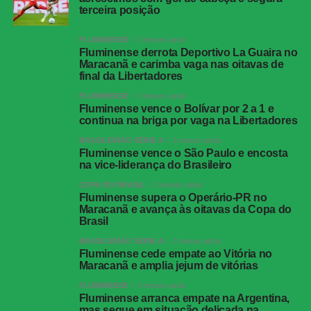
terceira posição
FLUMINENSE
2 meses atrás
Fluminense derrota Deportivo La Guaira no
Maracanã e carimba vaga nas oitavas de
final da Libertadores
FLUMINENSE
3 meses atrás
Fluminense vence o Bolívar por 2 a 1 e
continua na briga por vaga na Libertadores
BRASILEIRÃO SÉRIE A
3 meses atrás
Fluminense vence o São Paulo e encosta
na vice-liderança do Brasileiro
COPA DO BRASIL
3 meses atrás
Fluminense supera o Operário-PR no
Maracanã e avança às oitavas da Copa do
Brasil
BRASILEIRÃO SÉRIE A
3 meses atrás
Fluminense cede empate ao Vitória no
Maracanã e amplia jejum de vitórias
FLUMINENSE
3 meses atrás
Fluminense arranca empate na Argentina,
mas segue em situação delicada na