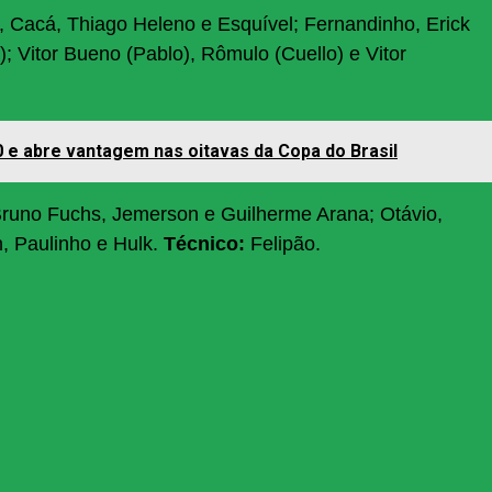
 Cacá, Thiago Heleno e Esquível; Fernandinho, Erick
i); Vitor Bueno (Pablo), Rômulo (Cuello) e Vitor
 0 e abre vantagem nas oitavas da Copa do Brasil
Bruno Fuchs, Jemerson e Guilherme Arana; Otávio,
n, Paulinho e Hulk.
Técnico:
Felipão.