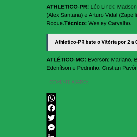
ATHLETICO-PR:
Léo Linck; Madson,
(Alex Santana) e Arturo Vidal (Zapell
Roque.
Técnico:
Wesley Carvalho.
Athletico-PR bate o Vitória por 2 a
ATLÉTICO-MG:
Everson; Mariano, 
Edenílson e Pedrinho; Cristian Pavó
COMENTE ABAIXO:
WhatsApp
Facebook
Twitter