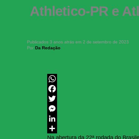
Athletico-PR e A
Publicados
3 anos atrás
em
2 de setembro de 2023
Por
Da Redação
WhatsApp
Facebook
Twitter
Messenger
LinkedIn
Na abertura da 22ª rodada do Brasile
Share