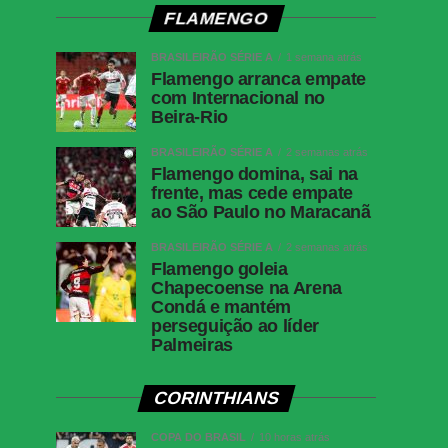
FLAMENGO
BRASILEIRÃO SÉRIE A
1 semana atrás
Flamengo arranca empate
com Internacional no
Beira-Rio
BRASILEIRÃO SÉRIE A
2 semanas atrás
Flamengo domina, sai na
frente, mas cede empate
ao São Paulo no Maracanã
BRASILEIRÃO SÉRIE A
2 semanas atrás
Flamengo goleia
Chapecoense na Arena
Condá e mantém
perseguição ao líder
Palmeiras
CORINTHIANS
COPA DO BRASIL
10 horas atrás