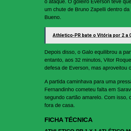
o ataque. O goleiro Everson teve que
um chute de Bruno Zapelli dentro da
Bueno.
Athletico-PR bate o Vitória por 2 a
Depois disso, o Galo equilibrou a p
entanto, aos 32 minutos, Vitor Roqu
defesa de Everson, mas aproveitou o
A partida caminhava para uma pressã
Fernandinho cometeu falta em Sarav
segundo cartão amarelo. Com isso, o
fora de casa.
FICHA TÉCNICA
ATHLETICO-PR 1 X 1 ATLÉTICO-