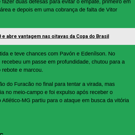
 fazer duas defesas para evitar o empate, primeiro em
 área e depois em uma cobrança de falta de Vitor
 0 e abre vantagem nas oitavas da Copa do Brasil
artida e teve chances com Pavón e Edenílson. No
e recebeu um passe em profundidade, chutou para a
 rebote e marcou.
o do Furacão no final para tentar a virada, mas
ia no meio-campo e foi expulso após receber o
 Atlético-MG partiu para o ataque em busca da vitória
MG