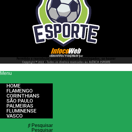
desenvolvido e hospedado por
Permitida a reprodução apenas para portais homologados, se houver
interesse entre em contato conosco 66 99977 4262
Copyright © 2022 - Todos os direitos reservados ao AGÊNCIA ESPORTE
Menu
HOME
FLAMENGO
CORINTHIANS
SÃO PAULO
PALMEIRAS
FLUMINENSE
VASCO
Pesquisar
Pesquisar