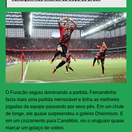
O Furacão seguiu dominando a partida. Fernandinho
fazia mais uma partida memorável e tinha as melhores
jogadas da equipe passando por seus pés. Em um chute
de longe, ele quase surpreendeu o goleiro Dheimison. E
em um cruzamento para Canobbio, viu o uruguaio quase
marcar um golaço de voleio.