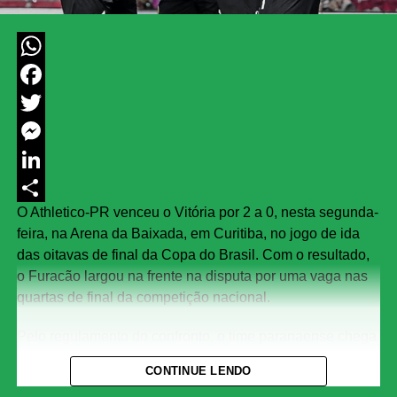
WhatsApp
Facebook
Twitter
Messenger
LinkedIn
O Athletico-PR venceu o Vitória por 2 a 0, nesta segunda-
Share
feira, na Arena da Baixada, em Curitiba, no jogo de ida
das oitavas de final da Copa do Brasil. Com o resultado,
o Furacão largou na frente na disputa por uma vaga nas
quartas de final da competição nacional.
Pelo regulamento do confronto, o time paranaense chega
ao jogo de volta podendo perder por até um gol de
CONTINUE LENDO
diferença que, ainda assim, garante a classificação. Já o