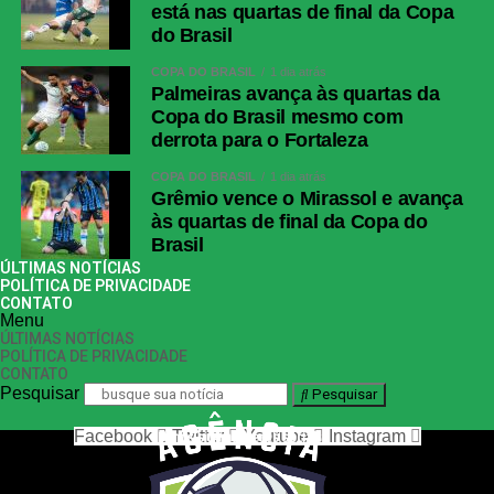
está nas quartas de final da Copa
do Brasil
COPA DO BRASIL
1 dia atrás
Palmeiras avança às quartas da
Copa do Brasil mesmo com
derrota para o Fortaleza
COPA DO BRASIL
1 dia atrás
Grêmio vence o Mirassol e avança
às quartas de final da Copa do
Brasil
ÚLTIMAS NOTÍCIAS
POLÍTICA DE PRIVACIDADE
CONTATO
Menu
ÚLTIMAS NOTÍCIAS
POLÍTICA DE PRIVACIDADE
CONTATO
Pesquisar
Pesquisar
Facebook
Twitter
Youtube
Instagram
nos siga nas redes sociais