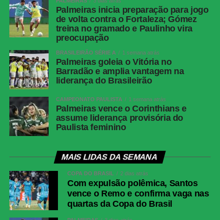
PALMEIRAS
3 dias atrás
Palmeiras inicia preparação para jogo
de volta contra o Fortaleza; Gómez
treina no gramado e Paulinho vira
preocupação
BRASILEIRÃO SÉRIE A
1 semana atrás
Palmeiras goleia o Vitória no
Barradão e amplia vantagem na
liderança do Brasileirão
CAMPEONATO PAULISTA
1 semana atrás
Palmeiras vence o Corinthians e
assume liderança provisória do
Paulista feminino
MAIS LIDAS DA SEMANA
COPA DO BRASIL
2 dias atrás
Com expulsão polêmica, Santos
vence o Remo e confirma vaga nas
quartas da Copa do Brasil