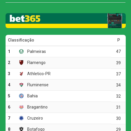
Vitória precisa reverter a desvantagem jogando em casa
e vencer por três gols ou mais para avançar direto.
O jogo
A primeira grande chance do duelo foi do Vitória, com
Renê. O atacante recebeu de Fabiano, ficou cara a cara
com o goleiro Santos, mas tirou demais do arqueiro e
acertou a trave.
Quem abriu o placar, porém, foi o Athletico. João Cruz
recebeu na entrada da área, livrou-se da marcação e
colocou os mandantes em vantagem.
No segundo tempo, a missão do Vitória ficou ainda mais
difícil. Aos 21 minutos, Martínez fez falta em Léo Derick,
recebeu o segundo cartão amarelo e foi expulso.
Athletico-PR bate o Vitória por 2 a 0 e abre