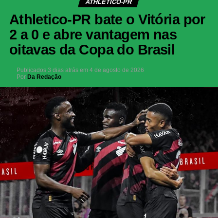
ATHLETICO-PR
Athletico-PR bate o Vitória por
2 a 0 e abre vantagem nas
oitavas da Copa do Brasil
Publicados
3 dias atrás
em
4 de agosto de 2026
Por
Da Redação