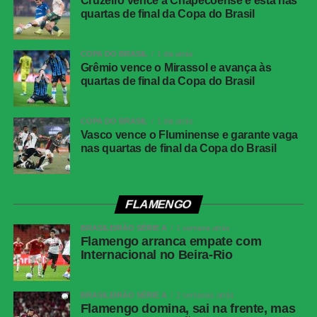
Cruzeiro vence a Chapecoense e está nas
Vitória
quartas de final da Copa do Brasil
COMENTE ABAIXO:
COPA DO BRASIL
1 dia atrás
Grêmio vence o Mirassol e avança às
quartas de final da Copa do Brasil
WhatsApp
COPA DO BRASIL
1 dia atrás
Facebook
Vasco vence o Fluminense e garante vaga
nas quartas de final da Copa do Brasil
Twitter
Messenger
LinkedIn
FLAMENGO
Share
BRASILEIRÃO SÉRIE A
1 semana atrás
Flamengo arranca empate com
Internacional no Beira-Rio
BRASILEIRÃO SÉRIE A
2 semanas atrás
Flamengo domina, sai na frente, mas