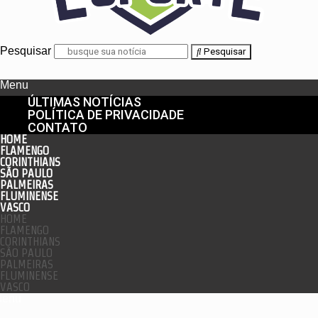
Pesquisar
Pesquisar
Menu
ÚLTIMAS NOTÍCIAS
POLÍTICA DE PRIVACIDADE
CONTATO
HOME
FLAMENGO
CORINTHIANS
SÃO PAULO
PALMEIRAS
FLUMINENSE
VASCO
HOME
FLAMENGO
CORINTHIANS
SÃO PAULO
PALMEIRAS
FLUMINENSE
VASCO
enu