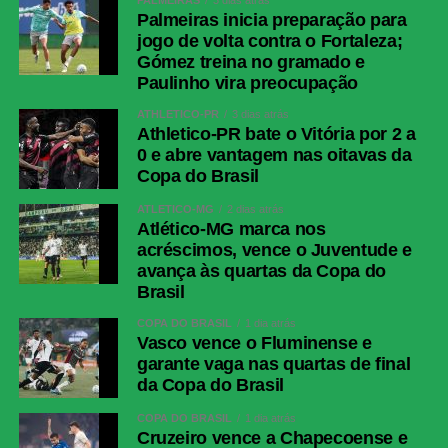
PALMEIRAS
3 dias atrás
Palmeiras inicia preparação para
jogo de volta contra o Fortaleza;
Gómez treina no gramado e
Paulinho vira preocupação
ATHLETICO-PR
3 dias atrás
Athletico-PR bate o Vitória por 2 a
0 e abre vantagem nas oitavas da
Copa do Brasil
ATLÉTICO-MG
2 dias atrás
Atlético-MG marca nos
acréscimos, vence o Juventude e
avança às quartas da Copa do
Brasil
COPA DO BRASIL
1 dia atrás
Vasco vence o Fluminense e
garante vaga nas quartas de final
da Copa do Brasil
COPA DO BRASIL
1 dia atrás
Cruzeiro vence a Chapecoense e