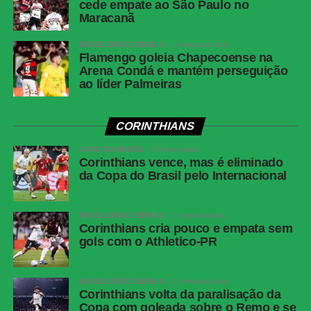
cede empate ao São Paulo no
Maracanã
BRASILEIRÃO SÉRIE A
2 semanas atrás
Flamengo goleia Chapecoense na
Arena Condá e mantém perseguição
ao líder Palmeiras
CORINTHIANS
COPA DO BRASIL
6 horas atrás
Corinthians vence, mas é eliminado
da Copa do Brasil pelo Internacional
BRASILEIRÃO SÉRIE A
1 semana atrás
Corinthians cria pouco e empata sem
gols com o Athletico-PR
BRASILEIRÃO SÉRIE A
2 semanas atrás
Corinthians volta da paralisação da
Copa com goleada sobre o Remo e se