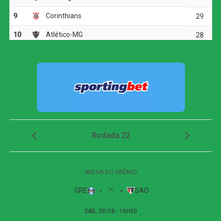
vantagem nas oitavas da Copa do Brasil
Aos 32 minutos, o Athletico ampliou a vantagem. Viveiros
aproveitou a bola mal afastada por Luan Cândido e
encontrou Dudu, que dominou dentro da área e, cara a
cara com Lucas Arcanjo, mandou para o fundo da rede,
fechando o 2 a 0.
FICHA
TÉCNICA
Partida
Athletico-PR 2 x 0 Vitória
Competição
Copa do Brasil — oitavas de final, jogo de ida
Local
Arena da Baixada, Curitiba (PR)
Data
3 de agosto de 2026, segunda-feira
Horário
21h, de Brasília
Cartões
Athletico-PR: Arthur Dias e