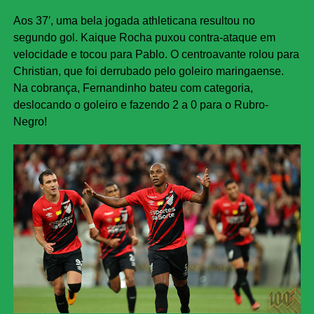
Aos 37′, uma bela jogada athleticana resultou no
segundo gol. Kaique Rocha puxou contra-ataque em
velocidade e tocou para Pablo. O centroavante rolou para
Christian, que foi derrubado pelo goleiro maringaense.
Na cobrança, Fernandinho bateu com categoria,
deslocando o goleiro e fazendo 2 a 0 para o Rubro-
Negro!