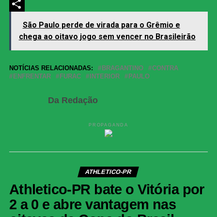
LinkedIn
Share
São Paulo perde de virada para o Grêmio e
chega ao oitavo jogo sem vencer no Brasileirão
NOTÍCIAS RELACIONADAS:
BRAGANTINO
CONTRA
ENFRENTAR
FURAC
INTERIOR
PAULO
Da Redação
PROPAGANDA
ATHLETICO-PR
Athletico-PR bate o Vitória por
2 a 0 e abre vantagem nas