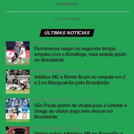
— Athletico-PR<br>Dudu, aos 32 minutos do
segundo tempo — Athletico-PR
Athletico-
Santos; Gilberto Moraes (Vargas), Aguirre e
PR
Arthur Dias; Benavídez, Jadson, Luiz Gustavo
ÚLTIMAS NOTÍCIAS
(Zapelli) e João Cruz (Dudu); Leozinho (Léo
Derik), Mendoza (Jorge Rivaldo) e Viveros.
BOTAFOGO
10 horas atrás
Fluminense reage no segundo tempo,
Técnico do
Odair Hellmann
empata com o Botafogo, mas amplia jejum
Athletico-
no Brasileirão
PR
BRASILEIRÃO SÉRIE A
13 horas atrás
Vitória
Lucas Arcanjo; Fabiano Souza, Brítez, Cacá,
Atlético-MG e Remo ficam no empate em 2
Luan Cândido e Ramon; Caíque Gonçalves,
a 2 no Mangueirão pelo Brasileirão
Baralhas e Martínez; Matheuzinho (Zé Vitor) e
Renê (Fabri).
BRASILEIRÃO SÉRIE A
14 horas atrás
Técnico do
Jair Ventura
São Paulo perde de virada para o Grêmio e
Vitória
chega ao oitavo jogo sem vencer no
Brasileirão
COMENTE ABAIXO:
COPA DO BRASIL
2 dias atrás
Vitória goleia Athletico-PR no Barradão e