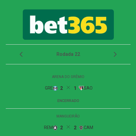
encontrou Dudu, que dominou dentro da área e, cara a
cara com Lucas Arcanjo, mandou para o fundo da rede,
fechando o 2 a 0.
FICHA
TÉCNICA
Partida
Athletico-PR 2 x 0 Vitória
Competição
Copa do Brasil — oitavas de final, jogo de ida
Local
Arena da Baixada, Curitiba (PR)
Data
3 de agosto de 2026, segunda-feira
Horário
21h, de Brasília
Cartões
Athletico-PR: Arthur Dias e
amarelos
Leozinho<br>Vitória: Martínez e Cacá
Cartão
Vitória: Martínez
vermelho
Gols
João Cruz, aos 8 minutos do primeiro tempo