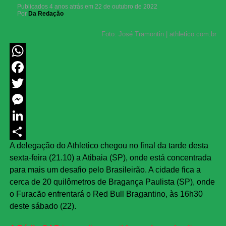
Publicados
4 anos atrás
em
22 de outubro de 2022
Por
Da Redação
Foto: José Tramontin | athletico.com.br
WhatsApp
Facebook
Twitter
Messenger
LinkedIn
A delegação do Athletico chegou no final da tarde desta
Share
sexta-feira (21.10) a Atibaia (SP), onde está concentrada
para mais um desafio pelo Brasileirão. A cidade fica a
cerca de 20 quilômetros de Bragança Paulista (SP), onde
o Furacão enfrentará o Red Bull Bragantino, às 16h30
deste sábado (22).