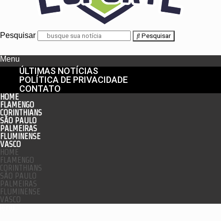
Pesquisar
Pesquisar
Menu
ÚLTIMAS NOTÍCIAS
POLÍTICA DE PRIVACIDADE
CONTATO
HOME
FLAMENGO
CORINTHIANS
SÃO PAULO
PALMEIRAS
FLUMINENSE
VASCO
HOME
FLAMENGO
CORINTHIANS
SÃO PAULO
PALMEIRAS
FLUMINENSE
VASCO
enu