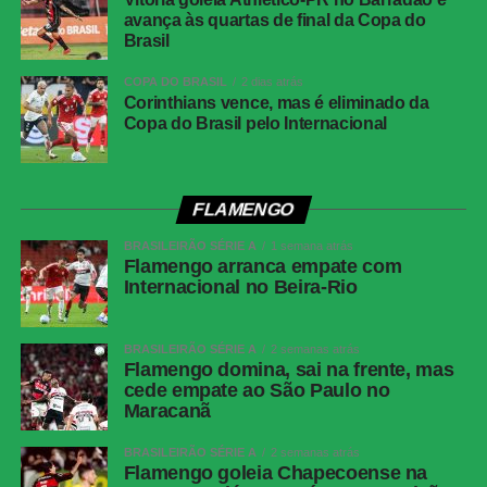
avança às quartas de final da Copa do
Brasil
WhatsApp
COPA DO BRASIL
2 dias atrás
Facebook
Corinthians vence, mas é eliminado da
Copa do Brasil pelo Internacional
Twitter
Messenger
LinkedIn
FLAMENGO
Share
BRASILEIRÃO SÉRIE A
1 semana atrás
Flamengo arranca empate com
Internacional no Beira-Rio
BRASILEIRÃO SÉRIE A
2 semanas atrás
Flamengo domina, sai na frente, mas
cede empate ao São Paulo no
Maracanã
BRASILEIRÃO SÉRIE A
2 semanas atrás
Flamengo goleia Chapecoense na