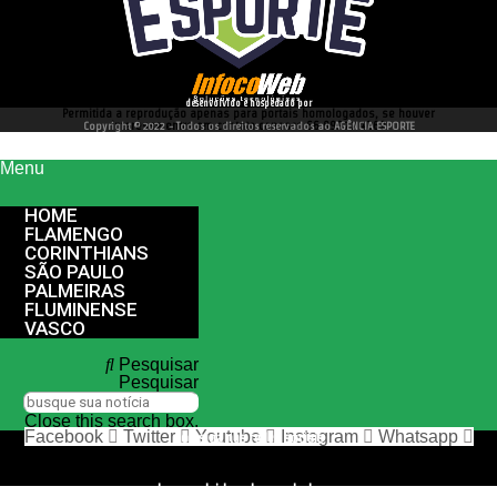
desenvolvido e hospedado por
Permitida a reprodução apenas para portais homologados, se houver
interesse entre em contato conosco 66 99977 4262
Copyright © 2022 - Todos os direitos reservados ao AGÊNCIA ESPORTE
Menu
HOME
FLAMENGO
CORINTHIANS
SÃO PAULO
PALMEIRAS
FLUMINENSE
VASCO
Pesquisar
Pesquisar
Close this search box.
Facebook
Twitter
Youtube
Instagram
Whatsapp
nos siga nas redes sociais
desenvolvido e hospedado por