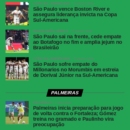
COPA SUL-AMERICANA
2 meses atrás
São Paulo vence Boston River e
assegura liderança invicta na Copa
Sul-Americana
BRASILEIRÃO SÉRIE A
3 meses atrás
São Paulo sai na frente, cede empate
ao Botafogo no fim e amplia jejum no
Brasileirão
COPA SUL-AMERICANA
3 meses atrás
São Paulo sofre empate do
Millonarios no Morumbis em estreia
de Dorival Júnior na Sul-Americana
PALMEIRAS
PALMEIRAS
5 dias atrás
Palmeiras inicia preparação para jogo
de volta contra o Fortaleza; Gómez
treina no gramado e Paulinho vira
preocupação