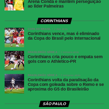
Arena Condá e mantém perseguição
ao líder Palmeiras
CORINTHIANS
COPA DO BRASIL
2 dias atrás
Corinthians vence, mas é eliminado
da Copa do Brasil pelo Internacional
BRASILEIRÃO SÉRIE A
1 semana atrás
Corinthians cria pouco e empata sem
gols com o Athletico-PR
BRASILEIRÃO SÉRIE A
2 semanas atrás
Corinthians volta da paralisação da
Copa com goleada sobre o Remo e se
aproxima do G5 do Brasileirão
SÃO PAULO