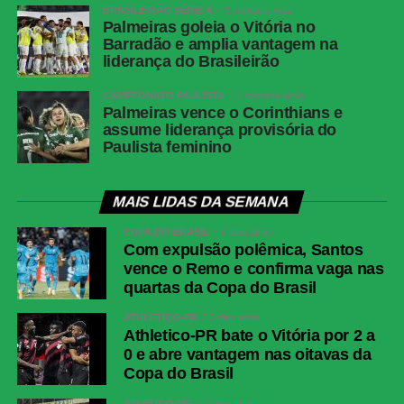
BRASILEIRÃO SÉRIE A
1 semana atrás
Palmeiras goleia o Vitória no
Barradão e amplia vantagem na
liderança do Brasileirão
CAMPEONATO PAULISTA
1 semana atrás
Palmeiras vence o Corinthians e
assume liderança provisória do
Paulista feminino
MAIS LIDAS DA SEMANA
COPA DO BRASIL
4 dias atrás
Com expulsão polêmica, Santos
vence o Remo e confirma vaga nas
quartas da Copa do Brasil
ATHLETICO-PR
5 dias atrás
Athletico-PR bate o Vitória por 2 a
0 e abre vantagem nas oitavas da
Copa do Brasil
ATLÉTICO-MG
4 dias atrás