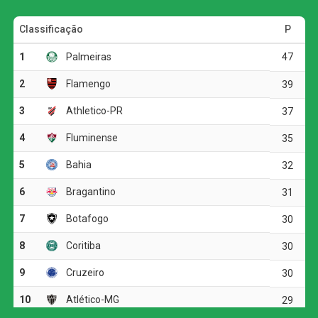
A primeira grande chance do duelo foi do Vitória, com
Renê. O atacante recebeu de Fabiano, ficou cara a cara
com o goleiro Santos, mas tirou demais do arqueiro e
acertou a trave.
Quem abriu o placar, porém, foi o Athletico. João Cruz
recebeu na entrada da área, livrou-se da marcação e
colocou os mandantes em vantagem.
No segundo tempo, a missão do Vitória ficou ainda mais
difícil. Aos 21 minutos, Martínez fez falta em Léo Derick,
recebeu o segundo cartão amarelo e foi expulso.
Fluminense reage no segundo tempo, empata
com o Botafogo, mas amplia jejum no Brasileirão
Aos 32 minutos, o Athletico ampliou a vantagem. Viveiros
aproveitou a bola mal afastada por Luan Cândido e