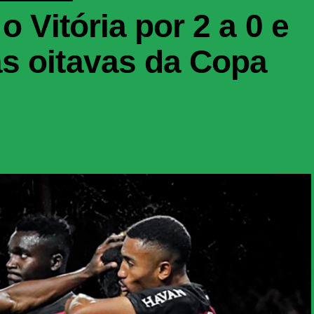
o Vitória por 2 a 0 e
s oitavas da Copa