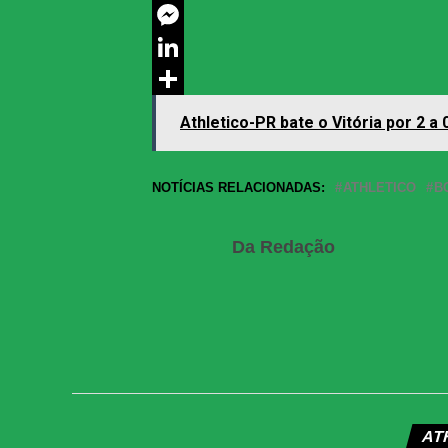
Twitter
Messenger
LinkedIn
Share
Athletico-PR bate o Vitória por 2 a
NOTÍCIAS RELACIONADAS:
ATHLETICO
B
Da Redação
AT