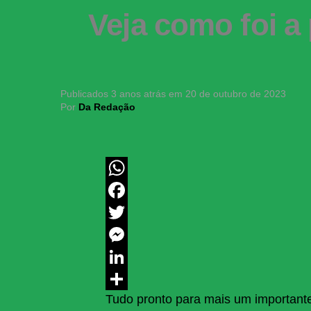
Veja como foi a
Publicados
3 anos atrás
em
20 de outubro de 2023
Por
Da Redação
WhatsApp
Facebook
Twitter
Messenger
LinkedIn
Tudo pronto para mais um important
Share