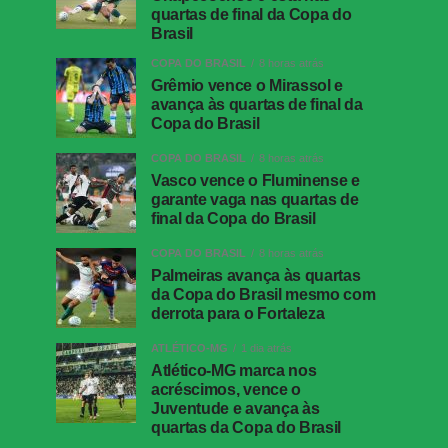
quartas de final da Copa do
Brasil
COPA DO BRASIL
8 horas atrás
Grêmio vence o Mirassol e
avança às quartas de final da
Copa do Brasil
COPA DO BRASIL
8 horas atrás
Vasco vence o Fluminense e
garante vaga nas quartas de
final da Copa do Brasil
COPA DO BRASIL
8 horas atrás
Palmeiras avança às quartas
da Copa do Brasil mesmo com
derrota para o Fortaleza
ATLÉTICO-MG
1 dia atrás
Atlético-MG marca nos
acréscimos, vence o
Juventude e avança às
quartas da Copa do Brasil