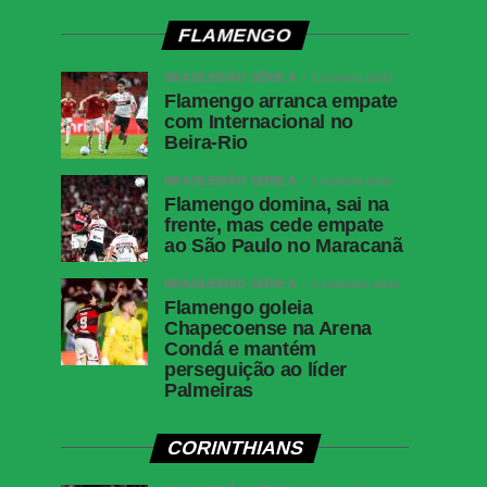
FLAMENGO
BRASILEIRÃO SÉRIE A
1 semana atrás
Flamengo arranca empate
com Internacional no
Beira-Rio
BRASILEIRÃO SÉRIE A
1 semana atrás
Flamengo domina, sai na
frente, mas cede empate
ao São Paulo no Maracanã
BRASILEIRÃO SÉRIE A
2 semanas atrás
Flamengo goleia
Chapecoense na Arena
Condá e mantém
perseguição ao líder
Palmeiras
CORINTHIANS