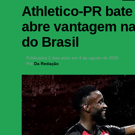
Athletico-PR bate 
abre vantagem na
do Brasil
Publicados
2 dias atrás
em
4 de agosto de 2026
Por
Da Redação