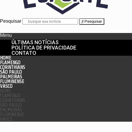
Pesquisar
Pesquisar
Menu
ÚLTIMAS NOTÍCIAS
POLÍTICA DE PRIVACIDADE
CONTATO
HOME
FLAMENGO
CORINTHIANS
SÃO PAULO
PALMEIRAS
FLUMINENSE
VASCO
HOME
FLAMENGO
CORINTHIANS
SÃO PAULO
PALMEIRAS
FLUMINENSE
VASCO
enu