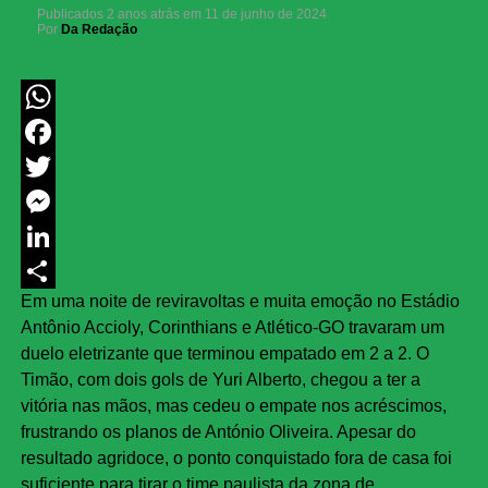
Publicados
2 anos atrás
em
11 de junho de 2024
Por
Da Redação
WhatsApp
Facebook
Twitter
Messenger
LinkedIn
Em uma noite de reviravoltas e muita emoção no Estádio
Share
Antônio Accioly, Corinthians e Atlético-GO travaram um
duelo eletrizante que terminou empatado em 2 a 2. O
Timão, com dois gols de Yuri Alberto, chegou a ter a
vitória nas mãos, mas cedeu o empate nos acréscimos,
frustrando os planos de António Oliveira. Apesar do
resultado agridoce, o ponto conquistado fora de casa foi
suficiente para tirar o time paulista da zona de