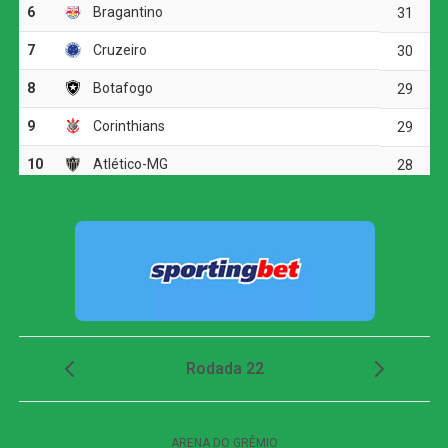
minutos, Alejo Cruz cobrou falta na área, e Luiz Fernando
cabeceou, mas novamente Gabriel Delfim salvou o Galo.
O Atlético-MG ainda ameaçou com Alisson aos 42
minutos, mas Ronaldo fez outra defesa importante.
Segundo tempo
Na volta do intervalo, o Atlético-MG quase abriu o placar
logo no início. Alisson cruzou, Ronaldo espalmou, e
Rubens chutou para fora. Aos oito minutos, Igor Rabello
cabeceou após cruzamento de Rubens, mas Ronaldo fez
uma defesa espetacular.
O Galo continuou buscando o gol, com Arana arriscando
de fora da área aos 17 minutos, mas Ronaldo estava em
noite inspirada. Aos 34 minutos, Palacios teve uma
chance clara, mas finalizou para fora.
Gol decisivo