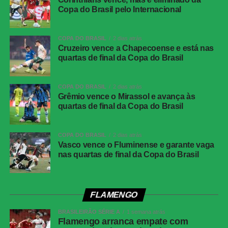
A derrota em Goiânia acende um alerta para o Atlético-
Copa do Brasil pelo Internacional
MG, que precisa reencontrar o caminho das vitórias para
manter suas ambições na temporada.
COPA DO BRASIL
2 dias atrás
FICHA TÉCNICA
Cruzeiro vence a Chapecoense e está nas
quartas de final da Copa do Brasil
ATLÉTICO-GO 1 X 0 ATLÉTICO-
COPA DO BRASIL
2 dias atrás
MG
Grêmio vence o Mirassol e avança às
quartas de final da Copa do Brasil
Local:
Estádio Antônio Accioly, em Goiânia (GO)
Data:
06.11.2024
COPA DO BRASIL
2 dias atrás
Vasco vence o Fluminense e garante vaga
Horário:
21h (de Brasília)
nas quartas de final da Copa do Brasil
Árbitro:
Jonathan Benkenstein (RS)
GOL:
Shaylon, aos 43′ do 2ºT (Atlético-GO)
Cartões amarelos:
Paulo Vitor e Otávio (Atlético-MG) /
Maguinho e Gonzalo Freitas (Atlético-GO)
FLAMENGO
BRASILEIRÃO SÉRIE A
1 semana atrás
ATLÉTICO-GO:
Ronaldo; Maguinho (Bruno Tubarão),
Flamengo arranca empate com