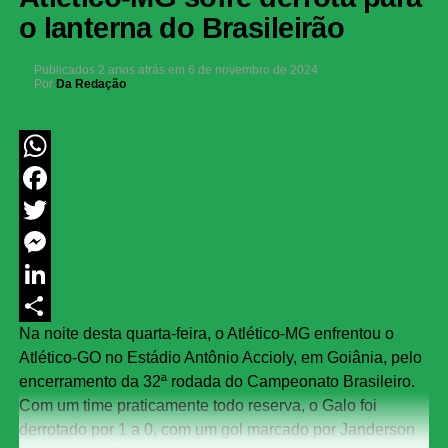
o lanterna do Brasileirão
Publicados
2 anos atrás
em
6 de novembro de 2024
Por
Da Redação
WhatsApp
Facebook
Twitter
Messenger
LinkedIn
Na noite desta quarta-feira, o Atlético-MG enfrentou o
Share
Atlético-GO no Estádio Antônio Accioly, em Goiânia, pelo
encerramento da 32ª rodada do Campeonato Brasileiro.
Com um time praticamente todo reserva, o Galo foi
derrotado por 1 a 0, com um gol marcado por Janderson