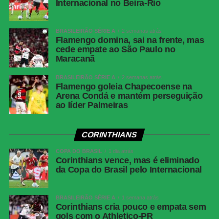
Luiz Felipe, Alix Vinícius e Guilherme Romão; Gonzalo
Internacional no Beira-Rio
Freitas (Rhaldney), Baralhas e Alejo Cruz (Janderson);
Lacava (Shaylon), Derek (Hurtado) e Luiz Fernando.
BRASILEIRÃO SÉRIE A
2 semanas atrás
Técnico:
Anderson Gomes
Flamengo domina, sai na frente, mas
cede empate ao São Paulo no
ATLÉTICO-MG:
Maracanã
Gabriel Delfim; Saraiva, Bruno Fuchs,
Igor Rabello e Rubens (Arana); Fausto Vera, Paulo Vitor
BRASILEIRÃO SÉRIE A
2 semanas atrás
(Otávio) e Bernard (Palacios); Alisson, Vargas (Zaracho) e
Flamengo goleia Chapecoense na
Deyverson (Alan Kardec).
Técnico:
Gabriel Milito
Arena Condá e mantém perseguição
ao líder Palmeiras
COMENTE ABAIXO:
CORINTHIANS
COPA DO BRASIL
1 dia atrás
WhatsApp
Corinthians vence, mas é eliminado
da Copa do Brasil pelo Internacional
Facebook
Twitter
BRASILEIRÃO SÉRIE A
1 semana atrás
Messenger
Corinthians cria pouco e empata sem
gols com o Athletico-PR
LinkedIn