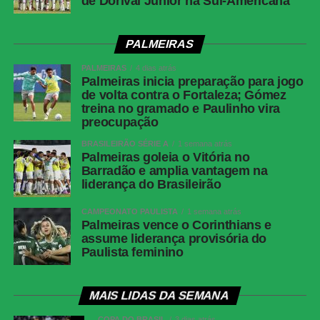
de Dorival Júnior na Sul-Americana
PALMEIRAS
PALMEIRAS
4 dias atrás
Palmeiras inicia preparação para jogo
de volta contra o Fortaleza; Gómez
treina no gramado e Paulinho vira
preocupação
BRASILEIRÃO SÉRIE A
1 semana atrás
Palmeiras goleia o Vitória no
Barradão e amplia vantagem na
liderança do Brasileirão
CAMPEONATO PAULISTA
1 semana atrás
Palmeiras vence o Corinthians e
assume liderança provisória do
Paulista feminino
MAIS LIDAS DA SEMANA
COPA DO BRASIL
3 dias atrás