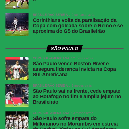
Share
BRASILEIRÃO SÉRIE A
2 semanas atrás
Corinthians volta da paralisação da
Copa com goleada sobre o Remo e se
aproxima do G5 do Brasileirão
SÃO PAULO
COPA SUL-AMERICANA
2 meses atrás
São Paulo vence Boston River e
assegura liderança invicta na Copa
Sul-Americana
BRASILEIRÃO SÉRIE A
3 meses atrás
São Paulo sai na frente, cede empate
ao Botafogo no fim e amplia jejum no
Brasileirão
COPA SUL-AMERICANA
3 meses atrás
São Paulo sofre empate do
Millonarios no Morumbis em estreia