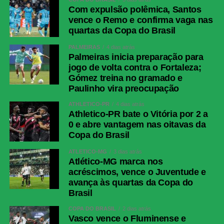
Com expulsão polêmica, Santos
vence o Remo e confirma vaga nas
quartas da Copa do Brasil
PALMEIRAS
4 dias atrás
Palmeiras inicia preparação para
jogo de volta contra o Fortaleza;
Gómez treina no gramado e
Paulinho vira preocupação
ATHLETICO-PR
4 dias atrás
Athletico-PR bate o Vitória por 2 a
0 e abre vantagem nas oitavas da
Copa do Brasil
ATLÉTICO-MG
3 dias atrás
Atlético-MG marca nos
acréscimos, vence o Juventude e
avança às quartas da Copa do
Brasil
COPA DO BRASIL
2 dias atrás
Vasco vence o Fluminense e