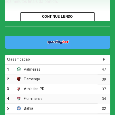
nos minutos finais da partida.
O resultado ampliou o jejum de vitórias do Atlético-MG,
CONTINUE LENDO
que agora acumula três jogos sem vencer no Brasileirão,
sendo esta a segunda derrota consecutiva. A equipe
mineira permanece na 10ª colocação, com 41 pontos,
enquanto o Atlético-GO, apesar da vitória, continua na
lanterna do campeonato, somando 25 pontos.
Primeira tempo
O jogo começou com o Atlético-MG tentando se impor,
mesmo com uma equipe alternativa. Aos 17 minutos,
Bruno Fuchs lançou Bernard, que cruzou rasteiro para
Vargas finalizar, mas o goleiro Ronaldo defendeu, e o
lance foi anulado por impedimento. O Atlético-GO
respondeu aos 26 minutos com Derek, que obrigou
Gabriel Delfim a fazer uma boa defesa.
A equipe da casa continuou pressionando, e aos 30