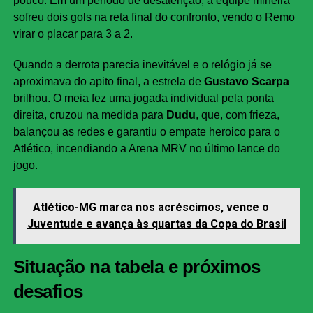
pouco. Em um período de desatenção, a equipe mineira
sofreu dois gols na reta final do confronto, vendo o Remo
virar o placar para 3 a 2.
Quando a derrota parecia inevitável e o relógio já se
aproximava do apito final, a estrela de
Gustavo Scarpa
brilhou. O meia fez uma jogada individual pela ponta
direita, cruzou na medida para
Dudu
, que, com frieza,
balançou as redes e garantiu o empate heroico para o
Atlético, incendiando a Arena MRV no último lance do
jogo.
Atlético-MG marca nos acréscimos, vence o
Juventude e avança às quartas da Copa do Brasil
Situação na tabela e próximos
desafios