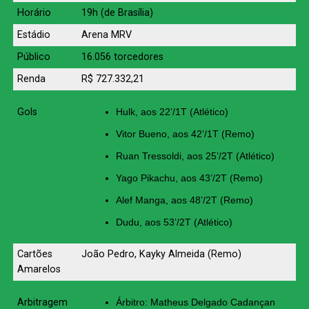
Horário
19h (de Brasília)
Estádio
Arena MRV
Público
16.056 torcedores
Renda
R$ 727.332,21
Gols
Hulk, aos 22’/1T (Atlético)
Vitor Bueno, aos 42’/1T (Remo)
Ruan Tressoldi, aos 25’/2T (Atlético)
Yago Pikachu, aos 43’/2T (Remo)
Alef Manga, aos 48’/2T (Remo)
Dudu, aos 53’/2T (Atlético)
Cartões
João Pedro, Kayky Almeida (Remo)
Amarelos
Arbitragem
Árbitro: Matheus Delgado Cadançan