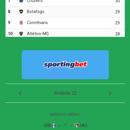
área e teve uma boa chance para abrir o placar, porém
finalizou para fora. Quando a partida caminhava para a
disputa por pênaltis, o Galo encontrou o gol da
classificação.
Atlético-MG marca nos acréscimos, vence o
Juventude e avança às quartas da Copa do Brasil
Em uma bola lançada para a área, a defesa do Juventude
se atrapalhou, e Alan Minda aproveitou a sobra para
finalizar e marcar o único gol do confronto. O lance
definiu a vitória atleticana e confirmou a presença do
clube mineiro entre os oito melhores da Copa do Brasil.
Próximos jogos
Novorizontino x Juventude
Competição:
Campeonato Brasileiro – Série B