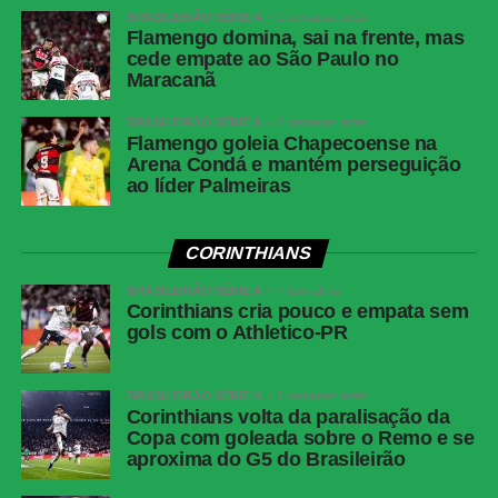
Renan Lodi; Cissé (Igor Gomes), Alan Franco
BRASILEIRÃO SÉRIE A
2 semanas atrás
Flamengo domina, sai na frente, mas
(Maycon), Bernard (Dudu) e Victor Hugo
cede empate ao São Paulo no
(Alan Minda); Cuello e Cassierra. Técnico:
Maracanã
Eduardo Domínguez.
BRASILEIRÃO SÉRIE A
2 semanas atrás
Flamengo goleia Chapecoense na
COMENTE ABAIXO:
Arena Condá e mantém perseguição
ao líder Palmeiras
WhatsApp
CORINTHIANS
Facebook
BRASILEIRÃO SÉRIE A
7 dias atrás
Twitter
Corinthians cria pouco e empata sem
gols com o Athletico-PR
Messenger
LinkedIn
BRASILEIRÃO SÉRIE A
2 semanas atrás
Share
Corinthians volta da paralisação da
Copa com goleada sobre o Remo e se
aproxima do G5 do Brasileirão