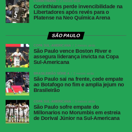
CORINTHIANS
2 meses atrás
Corinthians perde invencibilidade na
Libertadores após revés para o
Platense na Neo Química Arena
SÃO PAULO
COPA SUL-AMERICANA
2 meses atrás
São Paulo vence Boston River e
assegura liderança invicta na Copa
Sul-Americana
BRASILEIRÃO SÉRIE A
2 meses atrás
São Paulo sai na frente, cede empate
ao Botafogo no fim e amplia jejum no
Brasileirão
COPA SUL-AMERICANA
3 meses atrás
São Paulo sofre empate do
Millonarios no Morumbis em estreia
de Dorival Júnior na Sul-Americana