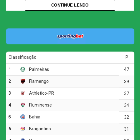
CONTINUE LENDO
Mesmo atuando fora de casa, o Atlético-MG assumiu o
controle das ações e criou as principais oportunidades do
primeiro tempo.
O jogo
Aos 32 minutos, Cuello levou perigo em uma cabeçada
que acertou a trave defendida por Jandrei. O Juventude
respondeu pouco depois, quando Alisson Safira também
tentou pelo alto, mas mandou a bola para fora.
Na etapa final, a equipe gaúcha voltou a ameaçar aos 15
minutos. Após cobrança de escanteio, Marcos Paulo
cabeceou para baixo e exigiu uma boa defesa de
Éverson. O Atlético, por sua vez, apostou em chutes de
média e longa distância, mas não conseguiu superar o
goleiro adversário.
Aos 41 minutos, Igor Gomes recebeu pela esquerda da