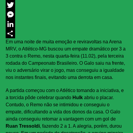
Facebook
Twitter
Messenger
LinkedIn
Em uma noite de muita emoção e reviravoltas na Arena
Share
MRV, o Atlético-MG buscou um empate dramático por 3 a
3 contra o Remo, nesta quarta-feira (11.02), pela terceira
rodada do Campeonato Brasileiro. O Galo saiu na frente,
viu o adversário virar o jogo, mas conseguiu a igualdade
nos instantes finais, evitando uma derrota em casa.
A partida começou com o Atlético tomando a iniciativa, e
a torcida pôde celebrar quando
Hulk
abriu o placar.
Contudo, o Remo não se intimidou e conseguiu o
empate, dificultando a vida dos donos da casa. O Galo
ainda conseguiu retomar a vantagem com um gol de
Ruan Tressoldi
, fazendo 2 a 1. A alegria, porém, durou