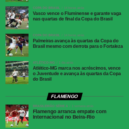
COPA DO BRASIL
14 horas atrás
Horário
19h30, no horário de Brasília
Vasco vence o Fluminense e garante vaga
Cartões
Juventude: Alisson Safira e
nas quartas de final da Copa do Brasil
amarelos
Gabriel<br>Atlético-MG: Ruan
Cartões
Nenhum
COPA DO BRASIL
14 horas atrás
vermelhos
Palmeiras avança às quartas da Copa do
Brasil mesmo com derrota para o Fortaleza
Gol
Alan Minda, aos 50 minutos do segundo
tempo (Atlético-MG)
ATLÉTICO-MG
1 dia atrás
Árbitro
Flávio Rodrigues de Souza
Atlético-MG marca nos acréscimos, vence
o Juventude e avança às quartas da Copa
Assistentes
Alex Ang Ribeiro e Cipriano da Silva Sousa
do Brasil
VAR
Rafael Traci
Juventude
Jandrei; Gabriel Pinheiro, Titi, Marcos Paulo e
FLAMENGO
Aderlan (Nathan); Raí, Lucas Mineiro, Patrick
Lanza (Diogo Barbosa); Fábio Lima (Amarilla),
BRASILEIRÃO SÉRIE A
1 semana atrás
Flamengo arranca empate com
Marcos Paulo (Pablo) e Alisson Safira (Luan).
Internacional no Beira-Rio
Técnico: Maurício Barbieri.
Atlético-MG
Everson; Natanael, Lyanco, Ruan Tressoldi e