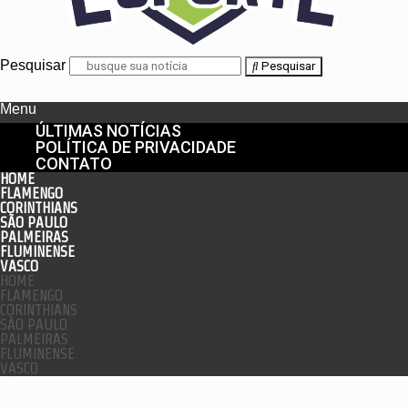
Pesquisar
Pesquisar
Menu
ÚLTIMAS NOTÍCIAS
POLÍTICA DE PRIVACIDADE
CONTATO
HOME
FLAMENGO
CORINTHIANS
SÃO PAULO
PALMEIRAS
FLUMINENSE
VASCO
HOME
FLAMENGO
CORINTHIANS
SÃO PAULO
PALMEIRAS
FLUMINENSE
VASCO
enu