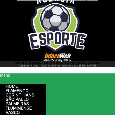
desenvolvido e hospedado por
Permitida a reprodução apenas para portais homologados, se houver
interesse entre em contato conosco 66 99977 4262
Copyright © 2022 - Todos os direitos reservados ao AGÊNCIA ESPORTE
Menu
HOME
FLAMENGO
CORINTHIANS
SÃO PAULO
PALMEIRAS
FLUMINENSE
VASCO