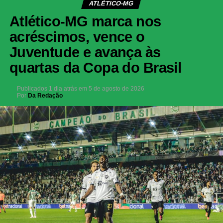
ATLÉTICO-MG
Atlético-MG marca nos
acréscimos, vence o
Juventude e avança às
quartas da Copa do Brasil
Publicados
1 dia atrás
em
5 de agosto de 2026
Por
Da Redação