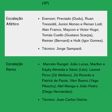
(SP)
Escalação
Everson; Preciado (Dudu), Ruan
Atlético
Tressoldi, Junior Alonso e Renan Lodi;
Alan Franco, Maycon e Victor Hugo;
Tomás Cuello (Gustavo Scarpa),
Reinier (Bernard) e Hulk (Igor Gomes).
Técnico: Jorge Sampaoli.
Escalação
Marcelo Rangel; João Lucas, Marllon e
Remo
Kayky Almeida e Sávio (Léo); Leonel
Picco (Zé Welison), Zé Ricardo e
Patrick de Paula; Vitor Bueno (Yago
Pikachu); Alef Manga e João Pedro
(Diego Hernández).
Técnico: Juan Carlos Osório.