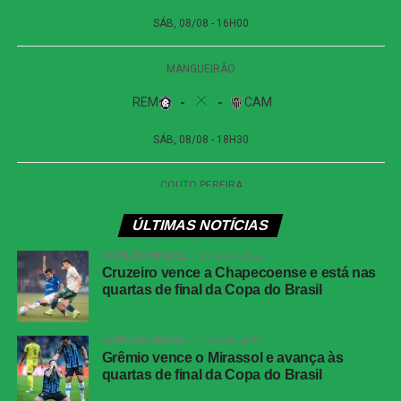
Data:
09 de agosto de 2026 (domingo)
Horário:
16h (de Brasília)
Local:
Estádio Dr. Jorge Ismael de Biasi, em Novo
Horizonte (SP)
Remo x Atlético-MG
Competição:
Campeonato Brasileiro – Série A
Data:
08 de agosto de 2026 (sábado)
Horário:
18h30 (de Brasília)
Local:
Mangueirão, em Belém (PA)
ÚLTIMAS NOTÍCIAS
FICHA
COPA DO BRASIL
13 horas atrás
TÉCNICA
Cruzeiro vence a Chapecoense e está nas
quartas de final da Copa do Brasil
Placar
Juventude 0 x 1 Atlético-MG
Competição
Copa do Brasil — oitavas de final, jogo de
COPA DO BRASIL
13 horas atrás
volta
Grêmio vence o Mirassol e avança às
Local
Estádio Alfredo Jaconi, Caxias do Sul (RS)
quartas de final da Copa do Brasil
Data
04 de agosto de 2026, terça-feira