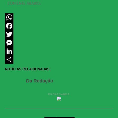
COMENTE ABAIXO:
WhatsApp
Facebook
Twitter
Messenger
LinkedIn
Share
NOTÍCIAS RELACIONADAS:
Da Redação
PROPAGANDA