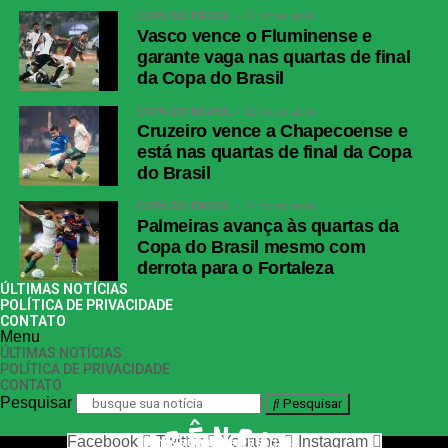
COPA DO BRASIL
14 horas atrás
Vasco vence o Fluminense e
garante vaga nas quartas de final
da Copa do Brasil
COPA DO BRASIL
13 horas atrás
Cruzeiro vence a Chapecoense e
está nas quartas de final da Copa
do Brasil
COPA DO BRASIL
14 horas atrás
Palmeiras avança às quartas da
Copa do Brasil mesmo com
derrota para o Fortaleza
ÚLTIMAS NOTÍCIAS
POLÍTICA DE PRIVACIDADE
CONTATO
Menu
ÚLTIMAS NOTÍCIAS
POLÍTICA DE PRIVACIDADE
CONTATO
Pesquisar
Pesquisar
Facebook
Twitter
Youtube
Instagram
nos siga nas redes sociais