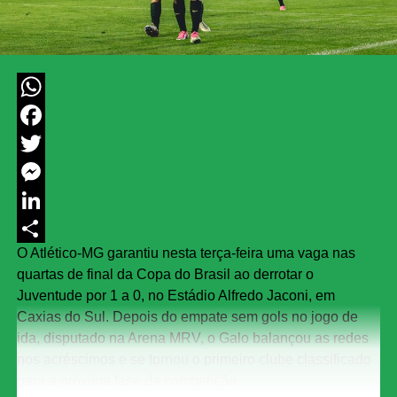
WhatsApp
Facebook
Twitter
Messenger
LinkedIn
O Atlético-MG garantiu nesta terça-feira uma vaga nas
Share
quartas de final da Copa do Brasil ao derrotar o
Juventude por 1 a 0, no Estádio Alfredo Jaconi, em
Caxias do Sul. Depois do empate sem gols no jogo de
ida, disputado na Arena MRV, o Galo balançou as redes
nos acréscimos e se tornou o primeiro clube classificado
para a próxima fase da competição.