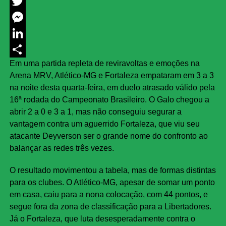
Facebook
Twitter
Messenger
LinkedIn
Em uma partida repleta de reviravoltas e emoções na
Share
Arena MRV, Atlético-MG e Fortaleza empataram em 3 a 3
na noite desta quarta-feira, em duelo atrasado válido pela
16ª rodada do Campeonato Brasileiro. O Galo chegou a
abrir 2 a 0 e 3 a 1, mas não conseguiu segurar a
vantagem contra um aguerrido Fortaleza, que viu seu
atacante Deyverson ser o grande nome do confronto ao
balançar as redes três vezes.
O resultado movimentou a tabela, mas de formas distintas
para os clubes. O Atlético-MG, apesar de somar um ponto
em casa, caiu para a nona colocação, com 44 pontos, e
segue fora da zona de classificação para a Libertadores.
Já o Fortaleza, que luta desesperadamente contra o