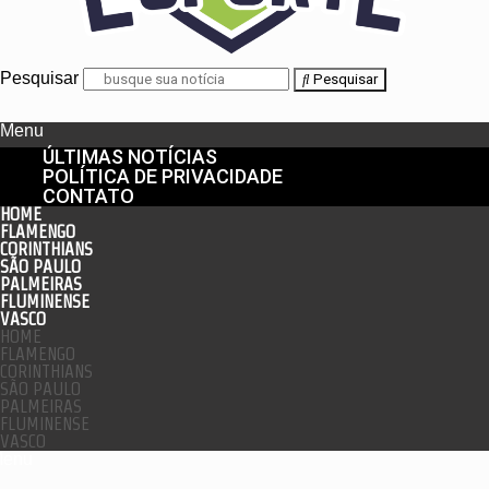
Pesquisar
Pesquisar
Menu
ÚLTIMAS NOTÍCIAS
POLÍTICA DE PRIVACIDADE
CONTATO
HOME
FLAMENGO
CORINTHIANS
SÃO PAULO
PALMEIRAS
FLUMINENSE
VASCO
HOME
FLAMENGO
CORINTHIANS
SÃO PAULO
PALMEIRAS
FLUMINENSE
VASCO
enu