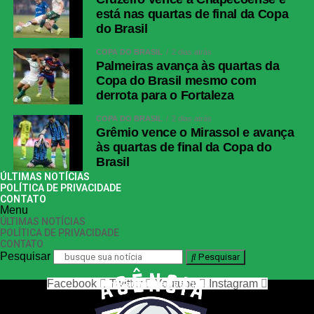
está nas quartas de final da Copa
do Brasil
COPA DO BRASIL
2 dias atrás
Palmeiras avança às quartas da
Copa do Brasil mesmo com
derrota para o Fortaleza
COPA DO BRASIL
2 dias atrás
Grêmio vence o Mirassol e avança
às quartas de final da Copa do
Brasil
ÚLTIMAS NOTÍCIAS
POLÍTICA DE PRIVACIDADE
CONTATO
Menu
ÚLTIMAS NOTÍCIAS
POLÍTICA DE PRIVACIDADE
CONTATO
Pesquisar
Pesquisar
Facebook
Twitter
Youtube
Instagram
nos siga nas redes sociais