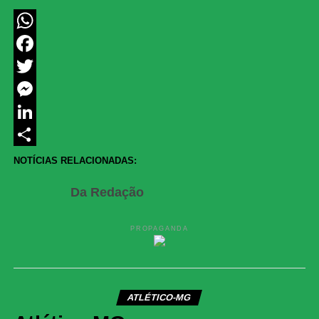
WhatsApp
Facebook
Twitter
Messenger
LinkedIn
Share
NOTÍCIAS RELACIONADAS:
Da Redação
PROPAGANDA
ATLÉTICO-MG