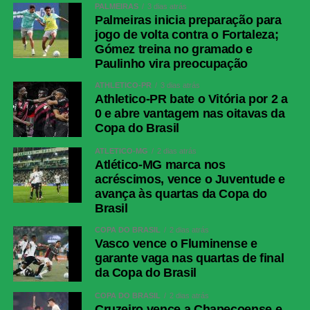
PALMEIRAS
3 dias atrás
Palmeiras inicia preparação para
jogo de volta contra o Fortaleza;
Gómez treina no gramado e
Paulinho vira preocupação
ATHLETICO-PR
3 dias atrás
Athletico-PR bate o Vitória por 2 a
0 e abre vantagem nas oitavas da
Copa do Brasil
ATLÉTICO-MG
2 dias atrás
Atlético-MG marca nos
acréscimos, vence o Juventude e
avança às quartas da Copa do
Brasil
COPA DO BRASIL
2 dias atrás
Vasco vence o Fluminense e
garante vaga nas quartas de final
da Copa do Brasil
COPA DO BRASIL
2 dias atrás
Cruzeiro vence a Chapecoense e