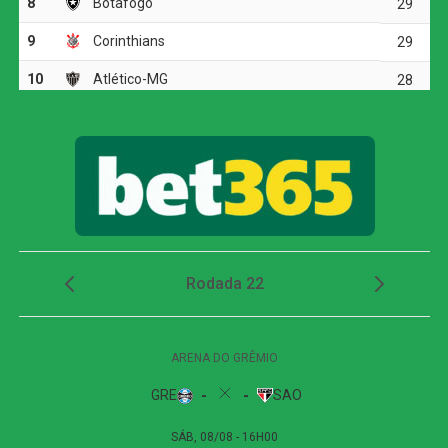
finalizou para fora. Quando a partida caminhava para a
disputa por pênaltis, o Galo encontrou o gol da
classificação.
Atlético-MG marca nos acréscimos, vence o
Juventude e avança às quartas da Copa do Brasil
Em uma bola lançada para a área, a defesa do Juventude
se atrapalhou, e Alan Minda aproveitou a sobra para
finalizar e marcar o único gol do confronto. O lance
definiu a vitória atleticana e confirmou a presença do
clube mineiro entre os oito melhores da Copa do Brasil.
Próximos jogos
Novorizontino x Juventude
Competição:
Campeonato Brasileiro – Série B
Data:
09 de agosto de 2026 (domingo)