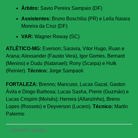
Árbitro:
Savio Pereira Sampaio (DF)
Assistentes:
Bruno Boschilia (PR) e Leila Naiara
Moreira da Cruz (DF)
VAR:
Wagner Reway (SC)
ATLÉTICO-MG:
Everson; Saravia, Vitor Hugo, Ruan e
Arana; Alexsander (Fausto Vera), Igor Gomes, Bernard
(Menino) e Dudu (Natanael); Rony (Scarpa) e Hulk
(Reinier).
Técnico:
Jorge Sampaoli
FORTALEZA:
Brenno; Mancuso, Lucas Gazal, Gaston
Ávila e Diogo Barbosa; Lucas Sasha, Pierre (Guzmán) e
Lucas Crispim (Moisés); Herrera (Allanzinho), Breno
Lopes (Rosseto) e Deyverson (Lucero).
Técnico:
Martín
Palermo
COMENTE ABAIXO: