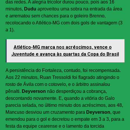
das redes. A alegria tricolor durou pouco, pois aos 16
minutos,
Dudu
aproveitou uma sobra na entrada da área
e arrematou sem chances para o goleiro Brenno,
recolocando o Atlético-MG com dois gols de vantagem (3
a 1).
Atlético-MG marca nos acréscimos, vence o
Juventude e avança às quartas da Copa do Brasil
A persistência do Fortaleza, contudo, foi recompensada.
Aos 22 minutos, Ruan Tressoldi foi flagrado atingindo o
rosto de Ávila com o cotovelo, e o árbitro assinalou
pênalti.
Deyverson
não desperdiçou a cobrança,
descontando novamente. E, quando a vitória do Galo
parecia selada, no último minuto dos acréscimos, aos 48,
Mancuso desviou um cruzamento para
Deyverson
, que
emendou para o gol e decretou o empate em 3 a 3, para a
festa da equipe cearense e o lamento da torcida