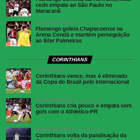
(Maycon), Bernard (Dudu) e Victor Hugo
cede empate ao São Paulo no
(Alan Minda); Cuello e Cassierra. Técnico:
Maracanã
Eduardo Domínguez.
BRASILEIRÃO SÉRIE A
2 semanas atrás
Flamengo goleia Chapecoense na
COMENTE ABAIXO:
Arena Condá e mantém perseguição
ao líder Palmeiras
WhatsApp
CORINTHIANS
Facebook
COPA DO BRASIL
14 horas atrás
Twitter
Corinthians vence, mas é eliminado
da Copa do Brasil pelo Internacional
Messenger
LinkedIn
BRASILEIRÃO SÉRIE A
1 semana atrás
Share
Corinthians cria pouco e empata sem
gols com o Athletico-PR
BRASILEIRÃO SÉRIE A
2 semanas atrás
Corinthians volta da paralisação da