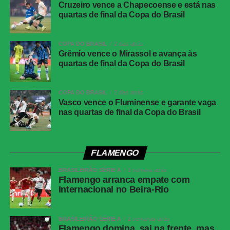
Cruzeiro vence a Chapecoense e está nas
Cartões
Juventude: Alisson Safira e
quartas de final da Copa do Brasil
amarelos
Gabriel<br>Atlético-MG: Ruan
Cartões
Nenhum
COPA DO BRASIL
2 dias atrás
vermelhos
Grêmio vence o Mirassol e avança às
quartas de final da Copa do Brasil
Gol
Alan Minda, aos 50 minutos do segundo
tempo (Atlético-MG)
COPA DO BRASIL
2 dias atrás
Árbitro
Flávio Rodrigues de Souza
Vasco vence o Fluminense e garante vaga
nas quartas de final da Copa do Brasil
Assistentes
Alex Ang Ribeiro e Cipriano da Silva Sousa
VAR
Rafael Traci
Juventude
Jandrei; Gabriel Pinheiro, Titi, Marcos Paulo e
FLAMENGO
Aderlan (Nathan); Raí, Lucas Mineiro, Patrick
Lanza (Diogo Barbosa); Fábio Lima (Amarilla),
BRASILEIRÃO SÉRIE A
1 semana atrás
Flamengo arranca empate com
Marcos Paulo (Pablo) e Alisson Safira (Luan).
Internacional no Beira-Rio
Técnico: Maurício Barbieri.
Atlético-MG
Everson; Natanael, Lyanco, Ruan Tressoldi e
Renan Lodi; Cissé (Igor Gomes), Alan Franco
BRASILEIRÃO SÉRIE A
2 semanas atrás
Flamengo domina, sai na frente, mas