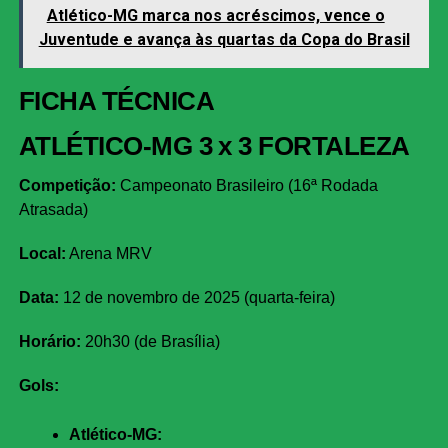
Atlético-MG marca nos acréscimos, vence o
Juventude e avança às quartas da Copa do Brasil
FICHA TÉCNICA
ATLÉTICO-MG 3 x 3 FORTALEZA
Competição:
Campeonato Brasileiro (16ª Rodada
Atrasada)
Local:
Arena MRV
Data:
12 de novembro de 2025 (quarta-feira)
Horário:
20h30 (de Brasília)
Gols:
Atlético-MG: