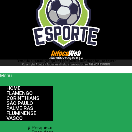
desenvolvido e hospedado por
Permitida a reprodução apenas para portais homologados, se houver
interesse entre em contato conosco 66 99977 4262
Copyright © 2022 - Todos os direitos reservados ao AGÊNCIA ESPORTE
Menu
HOME
FLAMENGO
CORINTHIANS
SÃO PAULO
PALMEIRAS
FLUMINENSE
VASCO
Pesquisar