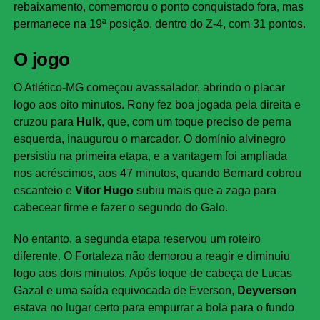
rebaixamento, comemorou o ponto conquistado fora, mas
permanece na 19ª posição, dentro do Z-4, com 31 pontos.
O jogo
O Atlético-MG começou avassalador, abrindo o placar
logo aos oito minutos. Rony fez boa jogada pela direita e
cruzou para
Hulk
, que, com um toque preciso de perna
esquerda, inaugurou o marcador. O domínio alvinegro
persistiu na primeira etapa, e a vantagem foi ampliada
nos acréscimos, aos 47 minutos, quando Bernard cobrou
escanteio e
Vitor Hugo
subiu mais que a zaga para
cabecear firme e fazer o segundo do Galo.
No entanto, a segunda etapa reservou um roteiro
diferente. O Fortaleza não demorou a reagir e diminuiu
logo aos dois minutos. Após toque de cabeça de Lucas
Gazal e uma saída equivocada de Everson,
Deyverson
estava no lugar certo para empurrar a bola para o fundo