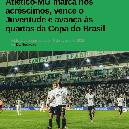
Atlético-MG marca nos
acréscimos, vence o
Juventude e avança às
quartas da Copa do Brasil
Publicados
2 dias atrás
em
5 de agosto de 2026
Por
Da Redação