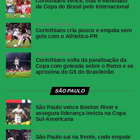
Twitter
Corinthians vence, mas é eliminado
da Copa do Brasil pelo Internacional
Messenger
LinkedIn
BRASILEIRÃO SÉRIE A
1 semana atrás
Share
Corinthians cria pouco e empata sem
gols com o Athletico-PR
BRASILEIRÃO SÉRIE A
2 semanas atrás
Corinthians volta da paralisação da
Copa com goleada sobre o Remo e se
aproxima do G5 do Brasileirão
SÃO PAULO
COPA SUL-AMERICANA
2 meses atrás
São Paulo vence Boston River e
assegura liderança invicta na Copa
Sul-Americana
BRASILEIRÃO SÉRIE A
3 meses atrás
São Paulo sai na frente, cede empate