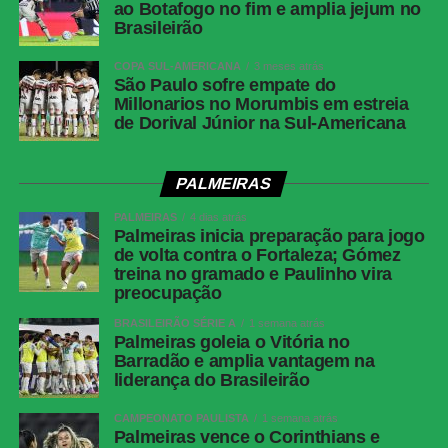
ao Botafogo no fim e amplia jejum no
Brasileirão
COPA SUL-AMERICANA
3 meses atrás
São Paulo sofre empate do
Millonarios no Morumbis em estreia
de Dorival Júnior na Sul-Americana
PALMEIRAS
PALMEIRAS
4 dias atrás
Palmeiras inicia preparação para jogo
de volta contra o Fortaleza; Gómez
treina no gramado e Paulinho vira
preocupação
BRASILEIRÃO SÉRIE A
1 semana atrás
Palmeiras goleia o Vitória no
Barradão e amplia vantagem na
liderança do Brasileirão
CAMPEONATO PAULISTA
1 semana atrás
Palmeiras vence o Corinthians e