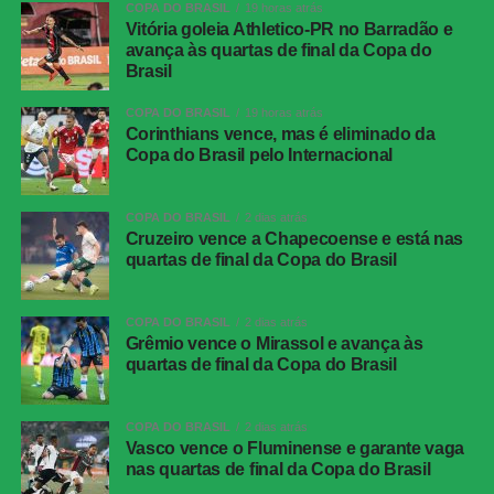
COPA DO BRASIL
19 horas atrás
TÉCNICA
Vitória goleia Athletico-PR no Barradão e
avança às quartas de final da Copa do
Placar
Juventude 0 x 1 Atlético-MG
Brasil
Competição
Copa do Brasil — oitavas de final, jogo de
COPA DO BRASIL
19 horas atrás
volta
Corinthians vence, mas é eliminado da
Local
Estádio Alfredo Jaconi, Caxias do Sul (RS)
Copa do Brasil pelo Internacional
Data
04 de agosto de 2026, terça-feira
COPA DO BRASIL
2 dias atrás
Horário
19h30, no horário de Brasília
Cruzeiro vence a Chapecoense e está nas
Cartões
Juventude: Alisson Safira e
quartas de final da Copa do Brasil
amarelos
Gabriel<br>Atlético-MG: Ruan
Cartões
Nenhum
COPA DO BRASIL
2 dias atrás
vermelhos
Grêmio vence o Mirassol e avança às
quartas de final da Copa do Brasil
Gol
Alan Minda, aos 50 minutos do segundo
tempo (Atlético-MG)
COPA DO BRASIL
2 dias atrás
Árbitro
Flávio Rodrigues de Souza
Vasco vence o Fluminense e garante vaga
nas quartas de final da Copa do Brasil
Assistentes
Alex Ang Ribeiro e Cipriano da Silva Sousa