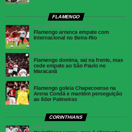
VAR
Rafael Traci
Juventude
Jandrei; Gabriel Pinheiro, Titi, Marcos Paulo e
FLAMENGO
Aderlan (Nathan); Raí, Lucas Mineiro, Patrick
Lanza (Diogo Barbosa); Fábio Lima (Amarilla),
BRASILEIRÃO SÉRIE A
1 semana atrás
Flamengo arranca empate com
Marcos Paulo (Pablo) e Alisson Safira (Luan).
Internacional no Beira-Rio
Técnico: Maurício Barbieri.
Atlético-MG
Everson; Natanael, Lyanco, Ruan Tressoldi e
Renan Lodi; Cissé (Igor Gomes), Alan Franco
BRASILEIRÃO SÉRIE A
2 semanas atrás
Flamengo domina, sai na frente, mas
(Maycon), Bernard (Dudu) e Victor Hugo
cede empate ao São Paulo no
(Alan Minda); Cuello e Cassierra. Técnico:
Maracanã
Eduardo Domínguez.
BRASILEIRÃO SÉRIE A
2 semanas atrás
Flamengo goleia Chapecoense na
COMENTE ABAIXO:
Arena Condá e mantém perseguição
ao líder Palmeiras
WhatsApp
CORINTHIANS
Facebook
COPA DO BRASIL
19 horas atrás