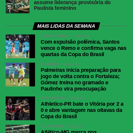
assume liderança provisória do
Paulista feminino
MAIS LIDAS DA SEMANA
COPA DO BRASIL
3 dias atrás
Com expulsão polêmica, Santos
vence o Remo e confirma vaga nas
quartas da Copa do Brasil
PALMEIRAS
4 dias atrás
Palmeiras inicia preparação para
jogo de volta contra o Fortaleza;
Gómez treina no gramado e
Paulinho vira preocupação
ATHLETICO-PR
4 dias atrás
Athletico-PR bate o Vitória por 2 a
0 e abre vantagem nas oitavas da
Copa do Brasil
ATLÉTICO-MG
3 dias atrás
Atlético-MG marca nos