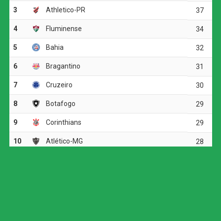
Na etapa final, a equipe gaúcha voltou a ameaçar aos 15
minutos. Após cobrança de escanteio, Marcos Paulo
cabeceou para baixo e exigiu uma boa defesa de
Éverson. O Atlético, por sua vez, apostou em chutes de
média e longa distância, mas não conseguiu superar o
goleiro adversário.
Aos 41 minutos, Igor Gomes recebeu pela esquerda da
área e teve uma boa chance para abrir o placar, porém
finalizou para fora. Quando a partida caminhava para a
disputa por pênaltis, o Galo encontrou o gol da
classificação.
Atlético-MG marca nos acréscimos, vence o
Juventude e avança às quartas da Copa do Brasil
Em uma bola lançada para a área, a defesa do Juventude
se atrapalhou, e Alan Minda aproveitou a sobra para