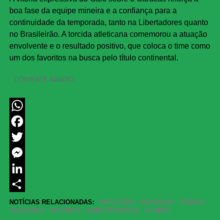
boa fase da equipe mineira e a confiança para a
continuidade da temporada, tanto na Libertadores quanto
no Brasileirão. A torcida atleticana comemorou a atuação
envolvente e o resultado positivo, que coloca o time como
um dos favoritos na busca pelo título continental.
COMENTE ABAIXO:
WhatsApp
Facebook
Twitter
Messenger
LinkedIn
Share
NOTÍCIAS RELACIONADAS:
ATLETICO
CARACAS
FECHA
GOLEADA
GRUPOS
LIBERTADORES
SOBRE