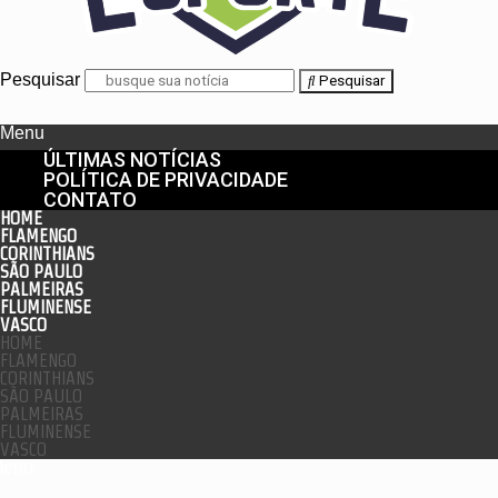
Pesquisar
Pesquisar
Menu
ÚLTIMAS NOTÍCIAS
POLÍTICA DE PRIVACIDADE
CONTATO
HOME
FLAMENGO
CORINTHIANS
SÃO PAULO
PALMEIRAS
FLUMINENSE
VASCO
HOME
FLAMENGO
CORINTHIANS
SÃO PAULO
PALMEIRAS
FLUMINENSE
VASCO
enu