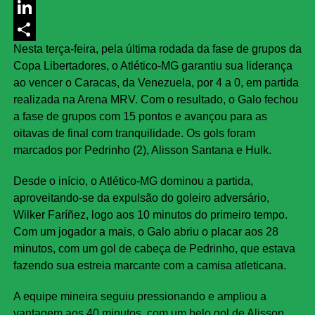
Messenger
LinkedIn
Nesta terça-feira, pela última rodada da fase de grupos da
Share
Copa Libertadores, o Atlético-MG garantiu sua liderança
ao vencer o Caracas, da Venezuela, por 4 a 0, em partida
realizada na Arena MRV. Com o resultado, o Galo fechou
a fase de grupos com 15 pontos e avançou para as
oitavas de final com tranquilidade. Os gols foram
marcados por Pedrinho (2), Alisson Santana e Hulk.
Desde o início, o Atlético-MG dominou a partida,
aproveitando-se da expulsão do goleiro adversário,
Wilker Faríñez, logo aos 10 minutos do primeiro tempo.
Com um jogador a mais, o Galo abriu o placar aos 28
minutos, com um gol de cabeça de Pedrinho, que estava
fazendo sua estreia marcante com a camisa atleticana.
A equipe mineira seguiu pressionando e ampliou a
vantagem aos 40 minutos, com um belo gol de Alisson