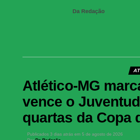
Da Redação
AT
Atlético-MG marc
vence o Juventud
quartas da Copa d
Publicados
3 dias atrás
em
5 de agosto de 2026
Por
Da Redação