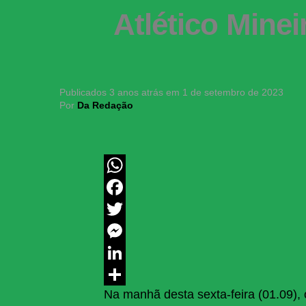
Atlético Mine
Publicados
3 anos atrás
em
1 de setembro de 2023
Por
Da Redação
WhatsApp
Facebook
Twitter
Messenger
LinkedIn
Na manhã desta sexta-feira (01.09), 
Share