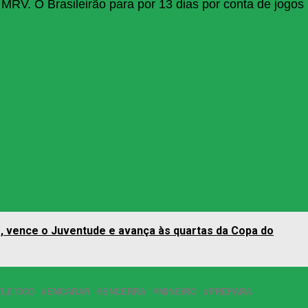
MRV. O Brasileirão para por 13 dias por conta de jogos
, vence o Juventude e avança às quartas da Copa do
TLETICO
ENCARAR
ENCERRA
MINEIRO
PREPARA