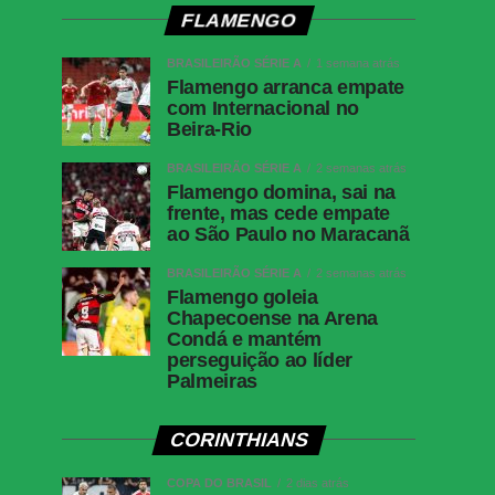
FLAMENGO
BRASILEIRÃO SÉRIE A
1 semana atrás
Flamengo arranca empate
com Internacional no
Beira-Rio
BRASILEIRÃO SÉRIE A
2 semanas atrás
Flamengo domina, sai na
frente, mas cede empate
ao São Paulo no Maracanã
BRASILEIRÃO SÉRIE A
2 semanas atrás
Flamengo goleia
Chapecoense na Arena
Condá e mantém
perseguição ao líder
Palmeiras
CORINTHIANS
COPA DO BRASIL
2 dias atrás