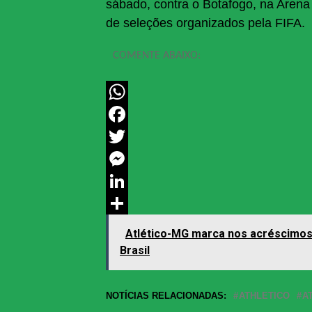
sábado, contra o Botafogo, na Arena 
de seleções organizados pela FIFA.
COMENTE ABAIXO:
WhatsApp
Facebook
Twitter
Messenger
LinkedIn
Share
Atlético-MG marca nos acréscimos
Brasil
NOTÍCIAS RELACIONADAS:
ATHLETICO
A