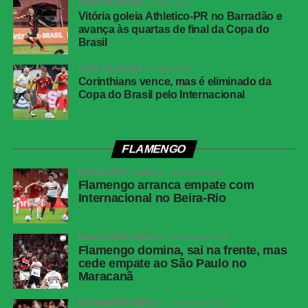
COPA DO BRASIL
2 dias atrás
Atlético-MG e Remo ficam no empate em 2 a 2
Vitória goleia Athletico-PR no Barradão e
no Mangueirão pelo Brasileirão
avança às quartas de final da Copa do
Brasil
FICHA
COPA DO BRASIL
2 dias atrás
TÉCNICA
Corinthians vence, mas é eliminado da
Copa do Brasil pelo Internacional
Bahia 1 x 1 Corinthians
Placar
Competição
Campeonato Brasileiro — 20ª rodada
FLAMENGO
Data
26 de julho de 2026, domingo
BRASILEIRÃO SÉRIE A
1 semana atrás
Flamengo arranca empate com
Horário
16h (de Brasília)
Internacional no Beira-Rio
Local
Fonte Nova, Salvador (BA)
Cartões
Bahia: David Duarte, Rogério Ceni e Zé
BRASILEIRÃO SÉRIE A
2 semanas atrás
Flamengo domina, sai na frente, mas
amarelos
Guilherme. Corinthians: Fabrizio Angileri,
cede empate ao São Paulo no
Raniele, Breno Bidon e Allan.
Maracanã
Cartões
Nenhum
vermelhos
BRASILEIRÃO SÉRIE A
2 semanas atrás