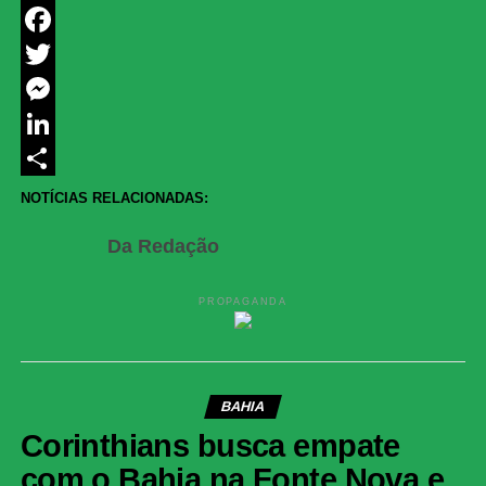
WhatsApp
Facebook
Twitter
Messenger
LinkedIn
Share
NOTÍCIAS RELACIONADAS:
Da Redação
PROPAGANDA
BAHIA
Corinthians busca empate
com o Bahia na Fonte Nova e