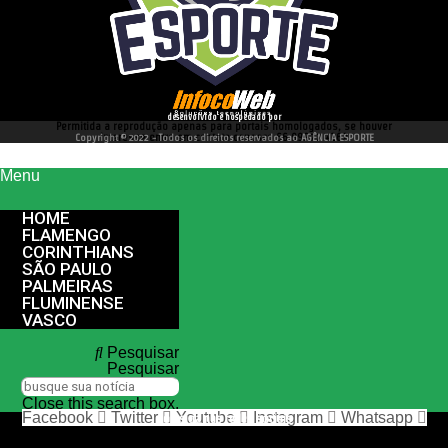
desenvolvido e hospedado por
Permitida a reprodução apenas para portais homologados, se houver
interesse entre em contato conosco 66 99977 4262
Copyright © 2022 - Todos os direitos reservados ao AGÊNCIA ESPORTE
Menu
HOME
FLAMENGO
CORINTHIANS
SÃO PAULO
PALMEIRAS
FLUMINENSE
VASCO
Pesquisar
Pesquisar
Close this search box.
Facebook
Twitter
Youtube
Instagram
Whatsapp
nos siga nas redes sociais