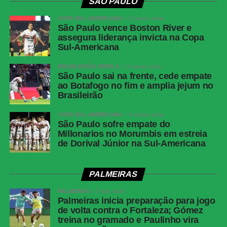
SÃO PAULO
(Allan), Breno Bidon (Zakaria Labyad) e
Rodrigo Garro; Kaio César e Yuri Alberto
COPA SUL-AMERICANA
2 meses atrás
São Paulo vence Boston River e
(André Carrillo). Técnico: Fernando Diniz.
assegura liderança invicta na Copa
Sul-Americana
COMENTE ABAIXO:
BRASILEIRÃO SÉRIE A
3 meses atrás
São Paulo sai na frente, cede empate
ao Botafogo no fim e amplia jejum no
WhatsApp
Brasileirão
Facebook
COPA SUL-AMERICANA
3 meses atrás
São Paulo sofre empate do
Twitter
Millonarios no Morumbis em estreia
Messenger
de Dorival Júnior na Sul-Americana
LinkedIn
PALMEIRAS
Share
PALMEIRAS
5 dias atrás
Palmeiras inicia preparação para jogo
de volta contra o Fortaleza; Gómez
treina no gramado e Paulinho vira