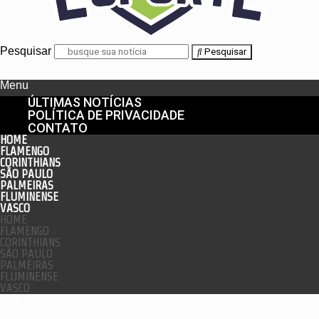
Pesquisar
Pesquisar
Menu
ÚLTIMAS NOTÍCIAS
POLÍTICA DE PRIVACIDADE
CONTATO
HOME
FLAMENGO
CORINTHIANS
SÃO PAULO
PALMEIRAS
FLUMINENSE
VASCO
HOME
FLAMENGO
CORINTHIANS
SÃO PAULO
PALMEIRAS
FLUMINENSE
VASCO
enu