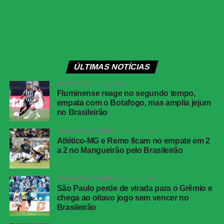
pontos. Caso Coritiba, Vitória, São Paulo e Atlético-MG
vençam seus jogos neste domingo, o Timão pode
terminar a rodada na 13ª posição.
Próximos jogos
ÚLTIMAS NOTÍCIAS
Fluminense x Bahia
BOTAFOGO
1 hora atrás
Competição
: Campeonato Brasileiro – 21ª rodada
Fluminense reage no segundo tempo,
empata com o Botafogo, mas amplia jejum
Data e horário:
29 de julho de 2026 (quarta-feira), às
no Brasileirão
21h30 (de Brasília)
Local:
Maracanã, no Rio de Janeiro (RJ)
BRASILEIRÃO SÉRIE A
4 horas atrás
Atlético-MG e Remo ficam no empate em 2
a 2 no Mangueirão pelo Brasileirão
Corinthians x Athletico-PR
Competição
: Campeonato Brasileiro – 21ª rodada
Data e horário:
30 de julho de 2026 (quinta-feira), às
BRASILEIRÃO SÉRIE A
5 horas atrás
19h30 (de Brasília)
São Paulo perde de virada para o Grêmio e
chega ao oitavo jogo sem vencer no
Local:
Neo Química Arena, em São Paulo (SP)
Brasileirão