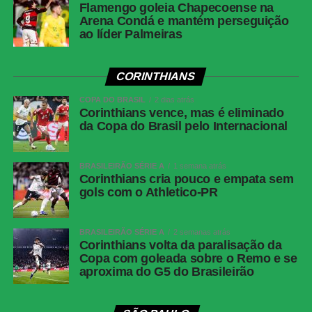
Flamengo goleia Chapecoense na
Árbitro
Ramon Abatti Abel (SC)
Arena Condá e mantém perseguição
ao líder Palmeiras
Assistentes
Alex dos Santos (SC) e Henrique Neu Ribeiro
(SC)
VAR
Rodolpho Toski Marques (SC)
CORINTHIANS
Gol do
Fabrizio Angileri, aos 7 minutos do primeiro
COPA DO BRASIL
2 dias atrás
Corinthians vence, mas é eliminado
Corinthians
tempo
da Copa do Brasil pelo Internacional
Gol do
David Duarte, aos 48 minutos do segundo
Bahia
tempo
BRASILEIRÃO SÉRIE A
1 semana atrás
Bahia
Ronaldo; Roman Gómez, David Duarte, Ramos
Corinthians cria pouco e empata sem
Mingo e Zé Guilherme (Luciano Juba);
gols com o Athletico-PR
Acevedo, Jean Lucas (Éverton Ribeiro) e
Rodrigo Nestor; Ademir (Kauê Furquim), Erick
BRASILEIRÃO SÉRIE A
2 semanas atrás
Pulga (Sanabria) e Alejo Véliz (Willian José).
Corinthians volta da paralisação da
Técnico: Rogério Ceni.
Copa com goleada sobre o Remo e se
aproxima do G5 do Brasileirão
Corinthians
Hugo Souza; Matheuzinho, Gabriel Paulista,
Gustavo Henrique e Fabrizio Angileri (Pedro
Milans); Raniele (Matheus Pereira), André