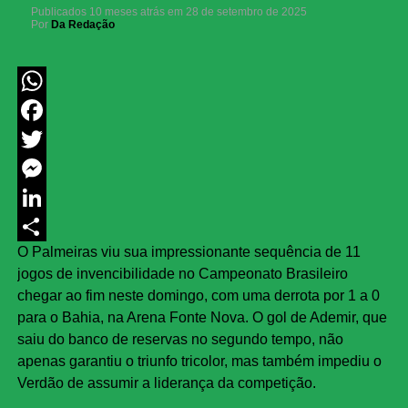
Publicados
10 meses atrás
em
28 de setembro de 2025
Por
Da Redação
WhatsApp
Facebook
Twitter
Messenger
LinkedIn
O Palmeiras viu sua impressionante sequência de 11
Share
jogos de invencibilidade no Campeonato Brasileiro
chegar ao fim neste domingo, com uma derrota por 1 a 0
para o Bahia, na Arena Fonte Nova. O gol de Ademir, que
saiu do banco de reservas no segundo tempo, não
apenas garantiu o triunfo tricolor, mas também impediu o
Verdão de assumir a liderança da competição.