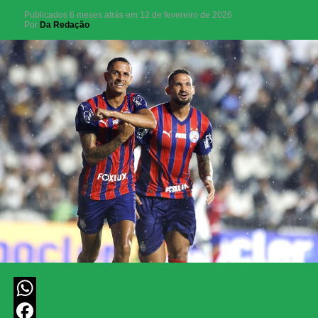
Publicados
6 meses atrás
em
12 de fevereiro de 2026
Por
Da Redação
WhatsApp