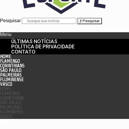
Pesquisar
Pesquisar
Menu
ÚLTIMAS NOTÍCIAS
POLÍTICA DE PRIVACIDADE
CONTATO
HOME
FLAMENGO
CORINTHIANS
SÃO PAULO
PALMEIRAS
FLUMINENSE
VASCO
HOME
FLAMENGO
CORINTHIANS
SÃO PAULO
PALMEIRAS
FLUMINENSE
VASCO
enu