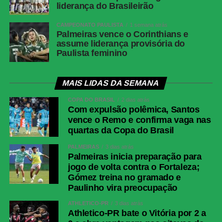
liderança do Brasileirão
CAMPEONATO PAULISTA
1 semana atrás
Palmeiras vence o Corinthians e
assume liderança provisória do
Paulista feminino
MAIS LIDAS DA SEMANA
COPA DO BRASIL
2 dias atrás
Com expulsão polêmica, Santos
vence o Remo e confirma vaga nas
quartas da Copa do Brasil
PALMEIRAS
3 dias atrás
Palmeiras inicia preparação para
jogo de volta contra o Fortaleza;
Gómez treina no gramado e
Paulinho vira preocupação
ATHLETICO-PR
3 dias atrás
Athletico-PR bate o Vitória por 2 a