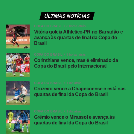
Competição
: Campeonato Brasileiro – 21ª rodada
Data e horário:
29 de julho de 2026 (quarta-feira), às
ÚLTIMAS NOTÍCIAS
21h30 (de Brasília)
Local:
Maracanã, no Rio de Janeiro (RJ)
COPA DO BRASIL
8 horas atrás
Vitória goleia Athletico-PR no Barradão e
avança às quartas de final da Copa do
Corinthians x Athletico-PR
Brasil
Competição
: Campeonato Brasileiro – 21ª rodada
Data e horário:
30 de julho de 2026 (quinta-feira), às
COPA DO BRASIL
9 horas atrás
19h30 (de Brasília)
Corinthians vence, mas é eliminado da
Copa do Brasil pelo Internacional
Local:
Neo Química Arena, em São Paulo (SP)
FICHA
COPA DO BRASIL
1 dia atrás
TÉCNICA
Cruzeiro vence a Chapecoense e está nas
quartas de final da Copa do Brasil
Bahia 1 x 1 Corinthians
Placar
COPA DO BRASIL
1 dia atrás
Competição
Campeonato Brasileiro — 20ª rodada
Grêmio vence o Mirassol e avança às
quartas de final da Copa do Brasil
Data
26 de julho de 2026, domingo