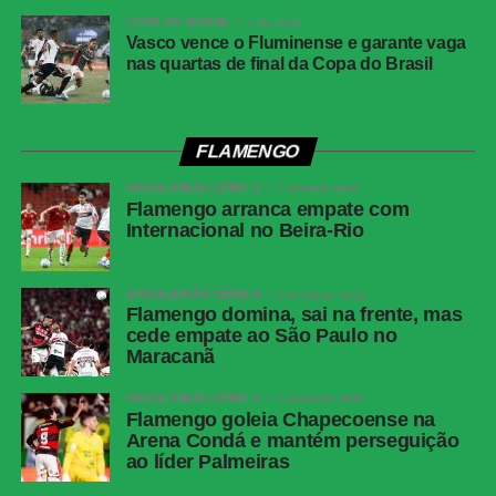
Horário
16h (de Brasília)
COPA DO BRASIL
1 dia atrás
Local
Fonte Nova, Salvador (BA)
Vasco vence o Fluminense e garante vaga
nas quartas de final da Copa do Brasil
Cartões
Bahia: David Duarte, Rogério Ceni e Zé
amarelos
Guilherme. Corinthians: Fabrizio Angileri,
Raniele, Breno Bidon e Allan.
FLAMENGO
Cartões
Nenhum
vermelhos
BRASILEIRÃO SÉRIE A
1 semana atrás
Flamengo arranca empate com
Árbitro
Ramon Abatti Abel (SC)
Internacional no Beira-Rio
Assistentes
Alex dos Santos (SC) e Henrique Neu Ribeiro
(SC)
BRASILEIRÃO SÉRIE A
2 semanas atrás
Flamengo domina, sai na frente, mas
VAR
Rodolpho Toski Marques (SC)
cede empate ao São Paulo no
Gol do
Fabrizio Angileri, aos 7 minutos do primeiro
Maracanã
Corinthians
tempo
BRASILEIRÃO SÉRIE A
2 semanas atrás
Gol do
David Duarte, aos 48 minutos do segundo
Flamengo goleia Chapecoense na
Bahia
tempo
Arena Condá e mantém perseguição
ao líder Palmeiras
Bahia
Ronaldo; Roman Gómez, David Duarte, Ramos
Mingo e Zé Guilherme (Luciano Juba);