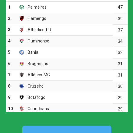
semiautomático.
O ímpeto do time da casa não diminuiu. Aos 17 minutos,
Rodrigo Nestor cobrou falta direta e obrigou Hugo Souza
a fazer boa defesa. O Bahia seguiu pressionando, mas o
jogo passou a ficar truncado, com cinco cartões amarelos
até o fim da primeira etapa.
Aos 46 minutos, Véliz cabeceou para fora após
cruzamento de Erick Pulga. Dois minutos depois, porém,
o empate saiu. Rodrigo Nestor cobrou escanteio e David
Duarte subiu mais que a marcação para empatar a
partida antes do intervalo.
No segundo tempo, o Bahia manteve o domínio, mas as
chances demoraram a aparecer. A primeira grande
oportunidade veio aos 29 minutos, quando Jean Lucas
lançou Erick Pulga, que finalizou forte e parou em grande
defesa de Hugo Souza. No rebote, Willian José marcou,