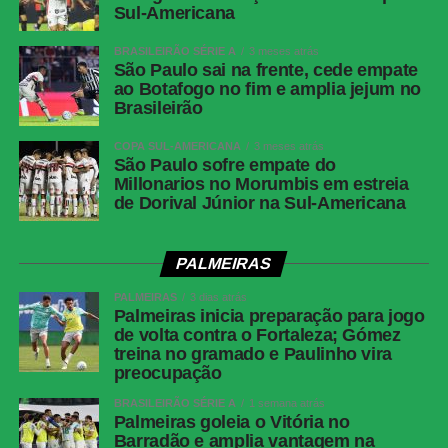
Messenger
Sul-Americana
LinkedIn
BRASILEIRÃO SÉRIE A
3 meses atrás
São Paulo sai na frente, cede empate
Share
ao Botafogo no fim e amplia jejum no
Brasileirão
COPA SUL-AMERICANA
3 meses atrás
São Paulo sofre empate do
Millonarios no Morumbis em estreia
de Dorival Júnior na Sul-Americana
PALMEIRAS
PALMEIRAS
3 dias atrás
Palmeiras inicia preparação para jogo
de volta contra o Fortaleza; Gómez
treina no gramado e Paulinho vira
preocupação
BRASILEIRÃO SÉRIE A
1 semana atrás
Palmeiras goleia o Vitória no
Barradão e amplia vantagem na