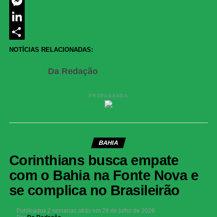
Twitter
Messenger
LinkedIn
Share
NOTÍCIAS RELACIONADAS:
Da Redação
PROPAGANDA
BAHIA
Corinthians busca empate
com o Bahia na Fonte Nova e
se complica no Brasileirão
Publicados
2 semanas atrás
em
26 de julho de 2026