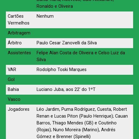
Ronaldo e Oliveira
Cartões
Nenhum
Vermelhos
Arbitragem
Árbitro
Paulo Cesar Zanovelli da Silva
Assistentes
Felipe Alan Costa de Oliveira e Celso Luiz da
Silva
VAR
Rodolpho Toski Marques
Gol
Bahia
Luciano Juba, aos 22′ do 1ºT
Vasco
Jogadores
Léo Jardim, Puma Rodríguez, Cuesta, Robert
Renan e Lucas Piton (Paulo Henrique); Cauan
Barros, Thiago Mendes (GB) e Coutinho
(Rojas); Nuno Moreira (Marino), Andrés
Gómez e Brenner (Spinelli)