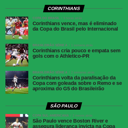
Acevedo, Jean Lucas (Éverton Ribeiro) e
CORINTHIANS
Rodrigo Nestor; Ademir (Kauê Furquim), Erick
COPA DO BRASIL
Pulga (Sanabria) e Alejo Véliz (Willian José).
9 horas atrás
Corinthians vence, mas é eliminado
Técnico: Rogério Ceni.
da Copa do Brasil pelo Internacional
Corinthians
Hugo Souza; Matheuzinho, Gabriel Paulista,
Gustavo Henrique e Fabrizio Angileri (Pedro
BRASILEIRÃO SÉRIE A
1 semana atrás
Milans); Raniele (Matheus Pereira), André
Corinthians cria pouco e empata sem
(Allan), Breno Bidon (Zakaria Labyad) e
gols com o Athletico-PR
Rodrigo Garro; Kaio César e Yuri Alberto
(André Carrillo). Técnico: Fernando Diniz.
BRASILEIRÃO SÉRIE A
2 semanas atrás
Corinthians volta da paralisação da
COMENTE ABAIXO:
Copa com goleada sobre o Remo e se
aproxima do G5 do Brasileirão
WhatsApp
SÃO PAULO
Facebook
COPA SUL-AMERICANA
2 meses atrás
São Paulo vence Boston River e
Twitter
assegura liderança invicta na Copa