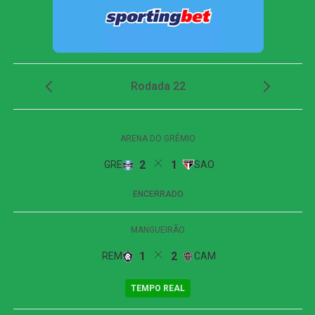
mas o gol foi anulado e confirmado pelo impedimento
semiautomático.
Nos minutos finais, o Corinthians quase virou. Aos 42, o
goleiro Ronaldo saiu da área e afastou mal a bola. André
Carrillo aproveitou o rebote e bateu de longe, mas errou o
alvo, mantendo o empate no placar.
Com o resultado, o Bahia subiu para 31 pontos e
alcançou a quinta posição, mas depende de uma derrota
do Red Bull Bragantino para o Coritiba para se manter na
colocação. O Corinthians caiu para o oitavo lugar, com 28
pontos. Caso Coritiba, Vitória, São Paulo e Atlético-MG
vençam seus jogos neste domingo, o Timão pode
terminar a rodada na 13ª posição.
Próximos jogos
Fluminense x Bahia