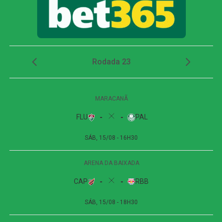
chances demoraram a aparecer. A primeira grande
oportunidade veio aos 29 minutos, quando Jean Lucas
lançou Erick Pulga, que finalizou forte e parou em grande
defesa de Hugo Souza. No rebote, Willian José marcou,
mas o gol foi anulado e confirmado pelo impedimento
semiautomático.
Nos minutos finais, o Corinthians quase virou. Aos 42, o
goleiro Ronaldo saiu da área e afastou mal a bola. André
Carrillo aproveitou o rebote e bateu de longe, mas errou o
alvo, mantendo o empate no placar.
Com o resultado, o Bahia subiu para 31 pontos e
alcançou a quinta posição, mas depende de uma derrota
do Red Bull Bragantino para o Coritiba para se manter na
colocação. O Corinthians caiu para o oitavo lugar, com 28
pontos. Caso Coritiba, Vitória, São Paulo e Atlético-MG
vençam seus jogos neste domingo, o Timão pode
terminar a rodada na 13ª posição.