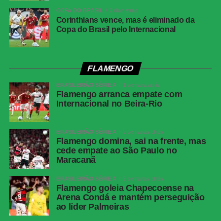
FICHA
COPA DO BRASIL
2 dias atrás
TÉCNICA
Corinthians vence, mas é eliminado da
Copa do Brasil pelo Internacional
Bahia 1 x 1 Corinthians
Placar
Competição
Campeonato Brasileiro — 20ª rodada
FLAMENGO
Data
26 de julho de 2026, domingo
BRASILEIRÃO SÉRIE A
1 semana atrás
Flamengo arranca empate com
Horário
16h (de Brasília)
Internacional no Beira-Rio
Local
Fonte Nova, Salvador (BA)
Cartões
Bahia: David Duarte, Rogério Ceni e Zé
BRASILEIRÃO SÉRIE A
2 semanas atrás
Flamengo domina, sai na frente, mas
amarelos
Guilherme. Corinthians: Fabrizio Angileri,
cede empate ao São Paulo no
Raniele, Breno Bidon e Allan.
Maracanã
Cartões
Nenhum
vermelhos
BRASILEIRÃO SÉRIE A
2 semanas atrás
Flamengo goleia Chapecoense na
Árbitro
Ramon Abatti Abel (SC)
Arena Condá e mantém perseguição
ao líder Palmeiras
Assistentes
Alex dos Santos (SC) e Henrique Neu Ribeiro
(SC)