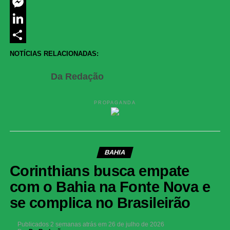
Twitter
Messenger
LinkedIn
Share
NOTÍCIAS RELACIONADAS:
Da Redação
PROPAGANDA
BAHIA
Corinthians busca empate
com o Bahia na Fonte Nova e
se complica no Brasileirão
Publicados
2 semanas atrás
em
26 de julho de 2026