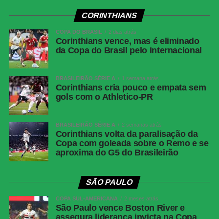
VAR
Rodolpho Toski Marques (SC)
CORINTHIANS
Gol do
Fabrizio Angileri, aos 7 minutos do primeiro
COPA DO BRASIL
2 dias atrás
Corinthians vence, mas é eliminado
Corinthians
tempo
da Copa do Brasil pelo Internacional
Gol do
David Duarte, aos 48 minutos do segundo
Bahia
tempo
BRASILEIRÃO SÉRIE A
1 semana atrás
Bahia
Ronaldo; Roman Gómez, David Duarte, Ramos
Corinthians cria pouco e empata sem
Mingo e Zé Guilherme (Luciano Juba);
gols com o Athletico-PR
Acevedo, Jean Lucas (Éverton Ribeiro) e
Rodrigo Nestor; Ademir (Kauê Furquim), Erick
BRASILEIRÃO SÉRIE A
2 semanas atrás
Pulga (Sanabria) e Alejo Véliz (Willian José).
Corinthians volta da paralisação da
Técnico: Rogério Ceni.
Copa com goleada sobre o Remo e se
aproxima do G5 do Brasileirão
Corinthians
Hugo Souza; Matheuzinho, Gabriel Paulista,
Gustavo Henrique e Fabrizio Angileri (Pedro
Milans); Raniele (Matheus Pereira), André
SÃO PAULO
(Allan), Breno Bidon (Zakaria Labyad) e
Rodrigo Garro; Kaio César e Yuri Alberto
COPA SUL-AMERICANA
2 meses atrás
São Paulo vence Boston River e
(André Carrillo). Técnico: Fernando Diniz.
assegura liderança invicta na Copa