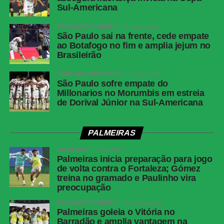
Sul-Americana
COMENTE ABAIXO:
BRASILEIRÃO SÉRIE A
3 meses atrás
São Paulo sai na frente, cede empate
ao Botafogo no fim e amplia jejum no
WhatsApp
Brasileirão
Facebook
COPA SUL-AMERICANA
3 meses atrás
São Paulo sofre empate do
Twitter
Millonarios no Morumbis em estreia
Messenger
de Dorival Júnior na Sul-Americana
LinkedIn
PALMEIRAS
Share
PALMEIRAS
5 dias atrás
Palmeiras inicia preparação para jogo
de volta contra o Fortaleza; Gómez
treina no gramado e Paulinho vira
preocupação
BRASILEIRÃO SÉRIE A
1 semana atrás
Palmeiras goleia o Vitória no
Barradão e amplia vantagem na