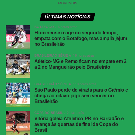
Próximos jogos
ÚLTIMAS NOTÍCIAS
Fluminense x Bahia
BOTAFOGO
6 horas atrás
Competição
: Campeonato Brasileiro – 21ª rodada
Fluminense reage no segundo tempo,
empata com o Botafogo, mas amplia jejum
Data e horário:
29 de julho de 2026 (quarta-feira), às
no Brasileirão
21h30 (de Brasília)
Local:
Maracanã, no Rio de Janeiro (RJ)
BRASILEIRÃO SÉRIE A
9 horas atrás
Atlético-MG e Remo ficam no empate em 2
a 2 no Mangueirão pelo Brasileirão
Corinthians x Athletico-PR
Competição
: Campeonato Brasileiro – 21ª rodada
Data e horário:
30 de julho de 2026 (quinta-feira), às
BRASILEIRÃO SÉRIE A
10 horas atrás
19h30 (de Brasília)
São Paulo perde de virada para o Grêmio e
chega ao oitavo jogo sem vencer no
Local:
Neo Química Arena, em São Paulo (SP)
Brasileirão
COPA DO BRASIL
2 dias atrás
Atlético-MG marca nos acréscimos, vence o
Vitória goleia Athletico-PR no Barradão e
Juventude e avança às quartas da Copa do Brasil
avança às quartas de final da Copa do
Brasil