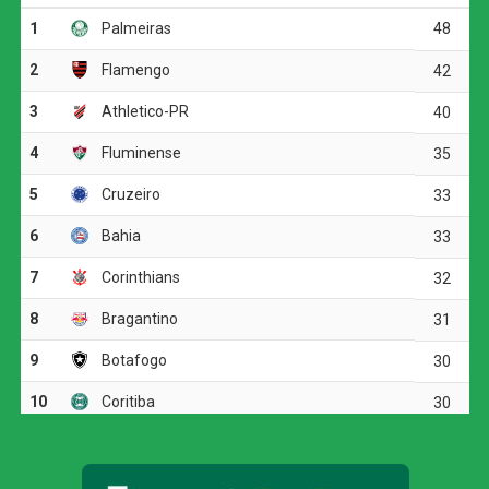
semiautomático.
O ímpeto do time da casa não diminuiu. Aos 17 minutos,
Rodrigo Nestor cobrou falta direta e obrigou Hugo Souza
a fazer boa defesa. O Bahia seguiu pressionando, mas o
jogo passou a ficar truncado, com cinco cartões amarelos
até o fim da primeira etapa.
Aos 46 minutos, Véliz cabeceou para fora após
cruzamento de Erick Pulga. Dois minutos depois, porém,
o empate saiu. Rodrigo Nestor cobrou escanteio e David
Duarte subiu mais que a marcação para empatar a
partida antes do intervalo.
Cruzeiro vence a Chapecoense e está nas
quartas de final da Copa do Brasil
No segundo tempo, o Bahia manteve o domínio, mas as