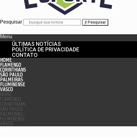
Pesquisar
Pesquisar
Menu
ÚLTIMAS NOTÍCIAS
POLÍTICA DE PRIVACIDADE
CONTATO
HOME
FLAMENGO
CORINTHIANS
SÃO PAULO
PALMEIRAS
FLUMINENSE
VASCO
HOME
FLAMENGO
CORINTHIANS
SÃO PAULO
PALMEIRAS
FLUMINENSE
VASCO
enu