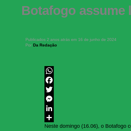
Botafogo assume li
Publicados
2 anos atrás
em
16 de junho de 2024
Por
Da Redação
WhatsApp
Facebook
Twitter
Messenger
LinkedIn
Neste domingo (16.06), o Botafogo c
Share