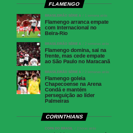
FLAMENGO
BRASILEIRÃO SÉRIE A
1 semana atrás
Flamengo arranca empate
com Internacional no
Beira-Rio
BRASILEIRÃO SÉRIE A
2 semanas atrás
Flamengo domina, sai na
frente, mas cede empate
ao São Paulo no Maracanã
BRASILEIRÃO SÉRIE A
2 semanas atrás
Flamengo goleia
Chapecoense na Arena
Condá e mantém
perseguição ao líder
Palmeiras
CORINTHIANS
COPA DO BRASIL
2 horas atrás