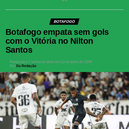
BOTAFOGO
Botafogo empata sem gols
com o Vitória no Nilton
Santos
Publicados
2 semanas atrás
em
23 de julho de 2026
Por
Da Redação