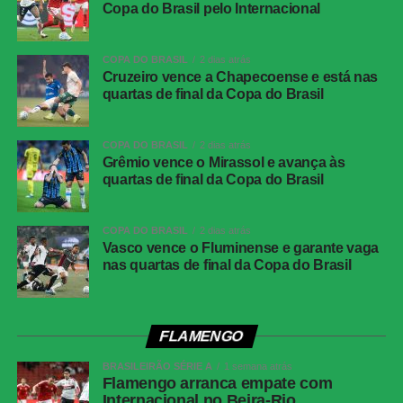
Copa do Brasil pelo Internacional
Técnico
Franclim Carvalho
Vitória
Lucas Arcanjo; Jamerson, Cacá, Luan Cândido,
COPA DO BRASIL
2 dias atrás
Ramon; Baralhas, Emmanuel Martínez
Cruzeiro vence a Chapecoense e está nas
(Caique), Zé Vitor (Pochettino); Erick (Mateus
quartas de final da Copa do Brasil
Silva), Matheuzinho (Diego Tarzia) e Renê
(Renato Kayzer)
COPA DO BRASIL
2 dias atrás
Técnico
Jair Ventura
Grêmio vence o Mirassol e avança às
quartas de final da Copa do Brasil
COMENTE ABAIXO:
COPA DO BRASIL
2 dias atrás
Vasco vence o Fluminense e garante vaga
nas quartas de final da Copa do Brasil
WhatsApp
Facebook
Twitter
FLAMENGO
Messenger
BRASILEIRÃO SÉRIE A
1 semana atrás
Flamengo arranca empate com
LinkedIn
Internacional no Beira-Rio