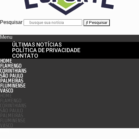
Pesquisar
Pesquisar
Menu
ÚLTIMAS NOTÍCIAS
POLÍTICA DE PRIVACIDADE
CONTATO
HOME
FLAMENGO
CORINTHIANS
SÃO PAULO
PALMEIRAS
FLUMINENSE
VASCO
HOME
FLAMENGO
CORINTHIANS
SÃO PAULO
PALMEIRAS
FLUMINENSE
VASCO
enu