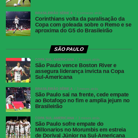
BRASILEIRÃO SÉRIE A
2 semanas atrás
Corinthians volta da paralisação da
Copa com goleada sobre o Remo e se
aproxima do G5 do Brasileirão
SÃO PAULO
COPA SUL-AMERICANA
2 meses atrás
São Paulo vence Boston River e
assegura liderança invicta na Copa
Sul-Americana
BRASILEIRÃO SÉRIE A
3 meses atrás
São Paulo sai na frente, cede empate
ao Botafogo no fim e amplia jejum no
Brasileirão
COPA SUL-AMERICANA
3 meses atrás
São Paulo sofre empate do
Millonarios no Morumbis em estreia
de Dorival Júnior na Sul-Americana