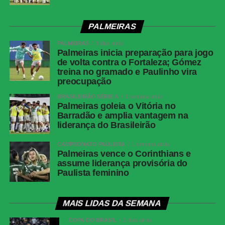
PALMEIRAS
PALMEIRAS
3 dias atrás
Palmeiras inicia preparação para jogo
de volta contra o Fortaleza; Gómez
treina no gramado e Paulinho vira
preocupação
BRASILEIRÃO SÉRIE A
1 semana atrás
Palmeiras goleia o Vitória no
Barradão e amplia vantagem na
liderança do Brasileirão
CAMPEONATO PAULISTA
1 semana atrás
Palmeiras vence o Corinthians e
assume liderança provisória do
Paulista feminino
MAIS LIDAS DA SEMANA
COPA DO BRASIL
2 dias atrás