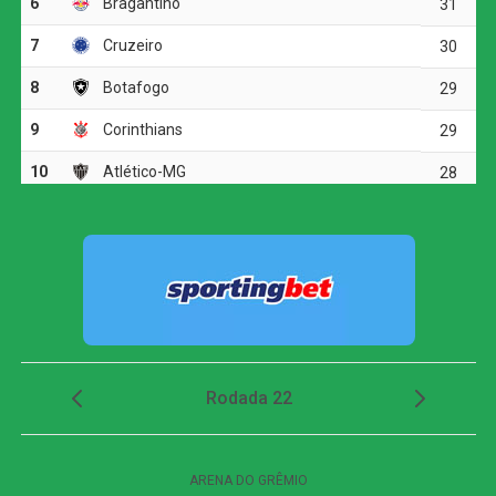
acertou a trave com um finalização perigosa. Aos 12
minutos, Arthur Cabral voltou a ameaçar em jogada de
cabeça, mas Arcanjo mais uma vez foi bem, indo ao chão
para realizar a defesa e confirmar sua atuação de
destaque na partida.
Apesar do domínio botafoguense, o Vitória conteve os
avanços adversários e conseguiu sair do Rio de Janeiro
com um ponto que, pelo desempenho do goleiro, pode
ser considerado justo.
FICHA
TÉCNICA
Botafogo 0 x 0 Vitória
Placar
Competição
Brasileirão Série A – Rodada 4 (jogo atrasado)
Local
Estádio Nilton Santos, Rio de Janeiro (RJ)