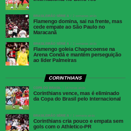
Share
BRASILEIRÃO SÉRIE A
2 semanas atrás
Flamengo domina, sai na frente, mas
cede empate ao São Paulo no
Maracanã
BRASILEIRÃO SÉRIE A
2 semanas atrás
Flamengo goleia Chapecoense na
Arena Condá e mantém perseguição
ao líder Palmeiras
CORINTHIANS
COPA DO BRASIL
14 horas atrás
Corinthians vence, mas é eliminado
da Copa do Brasil pelo Internacional
BRASILEIRÃO SÉRIE A
1 semana atrás
Corinthians cria pouco e empata sem
gols com o Athletico-PR