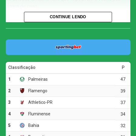
donos de casa.
CONTINUE LENDO
O resultado deixou as duas equipes em situação muito
parecida na tabela de classificação. Botafogo e Vitória
chegaram aos 26 pontos, com o clube carioca na nona
posição e o baiano em 11º. Com isso, ambos
ultrapassaram São Paulo e Atlético-MG, que aparecem
logo abaixo, com 25 pontos cada.
O primeiro tempo foi movimentado e o Botafogo teve a
iniciativa, criando as chances mais claras da etapa inicial.
Aos 12 minutos, Arthur Cabral finalizou de dentro da área
e exigiu ótima intervenção de Lucas Arcanjo. Pouco
depois, aos 19, o goleiro voltou a aparecer, dessa vez
defendendo chute rasteiro de Matheus Martins e
mantendo o placar zerado.
Na segunda etapa, o time da casa manteve a pressão
desde o apito inicial. Aos poucos minutos, Álvaro Montoro