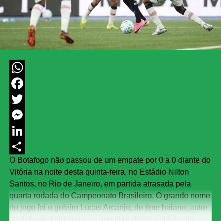
WhatsApp
Facebook
Twitter
Messenger
LinkedIn
O Botafogo não passou de um empate por 0 a 0 diante do
Share
Vitória na noite desta quinta-feira, no Estádio Nilton
Santos, no Rio de Janeiro, em partida atrasada pela
quarta rodada do Campeonato Brasileiro. O grande nome
do jogo foi o goleiro Lucas Arcanjo, do time baiano, autor
de defesas fundamentais que impediram a vitória dos