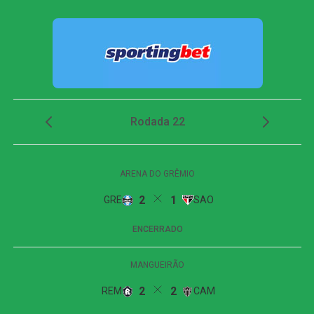
Pouco depois, Soteldo também levou perigo em uma
finalização forte.
O time alvinegro voltou a ameaçar aos 29 minutos.
Medina tabelou com Arthur Cabral, invadiu a área e bateu
para fora. Em seguida, o volante completou cruzamento
de Villalba, mas acertou apenas a parte externa da rede.
Fluminense reage no segundo tempo, empata
com o Botafogo, mas amplia jejum no Brasileirão
O Botafogo abriu o placar aos 43 minutos. Em cobrança
de falta próxima à área, Alex Telles bateu com precisão. A
bola tocou no travessão antes de entrar no ângulo de
Fábio, em um belo gol para colocar a equipe da casa em
vantagem antes do intervalo.
Segundo tempo