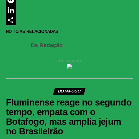
Twitter
Messenger
LinkedIn
Share
NOTÍCIAS RELACIONADAS:
Da Redação
PROPAGANDA
BOTAFOGO
Fluminense reage no segundo
tempo, empata com o
Botafogo, mas amplia jejum
no Brasileirão