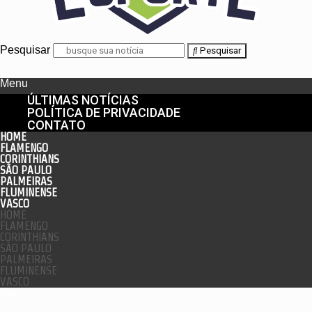
Pesquisar
Pesquisar
Menu
ÚLTIMAS NOTÍCIAS
POLÍTICA DE PRIVACIDADE
CONTATO
HOME
FLAMENGO
CORINTHIANS
SÃO PAULO
PALMEIRAS
FLUMINENSE
VASCO
HOME
FLAMENGO
CORINTHIANS
SÃO PAULO
PALMEIRAS
FLUMINENSE
VASCO
enu