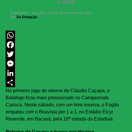
Cruz
Publicados
1 ano atrás
em
15 de fevereiro de 2025
Por
Da Redação
WhatsApp
Facebook
Twitter
Messenger
LinkedIn
No primeiro jogo do retorno de Cláudio Caçapa, o
Share
Botafogo ficou mais pressionado no Campeonato
Carioca. Neste sábado, com um time reserva, o Fogão
empatou com o Boavista por 1 a 1, no Estádio Elcyr
Resende, em Bacaxá, pela 10ª rodada do Estadual.
Retorno de Caçapa e busca por técnico