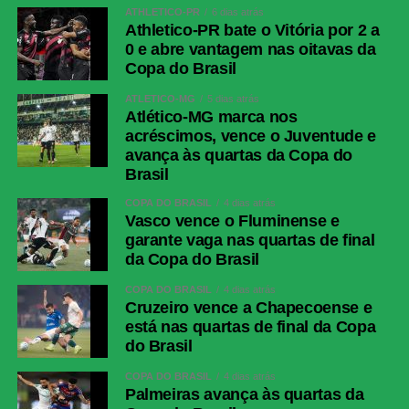
Twitter
ATHLETICO-PR
6 dias atrás
Athletico-PR bate o Vitória por 2 a
Messenger
0 e abre vantagem nas oitavas da
LinkedIn
Copa do Brasil
Share
ATLÉTICO-MG
5 dias atrás
Atlético-MG marca nos
acréscimos, vence o Juventude e
avança às quartas da Copa do
Brasil
COPA DO BRASIL
4 dias atrás
Vasco vence o Fluminense e
garante vaga nas quartas de final
da Copa do Brasil
COPA DO BRASIL
4 dias atrás
Cruzeiro vence a Chapecoense e
está nas quartas de final da Copa
do Brasil
COPA DO BRASIL
4 dias atrás
Palmeiras avança às quartas da