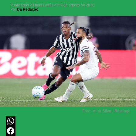
Publicados
23 horas atrás
em
9 de agosto de 2026
Por
Da Redação
Foto: Vítor Silva | Botafogo
WhatsApp