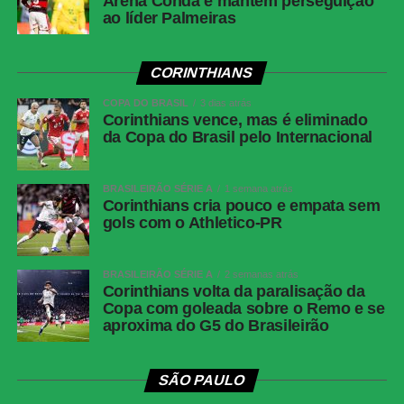
Arena Condá e mantém perseguição
Próximos jogos
ao líder Palmeiras
Cianciano x Botafogo
CORINTHIANS
Competição:
Copa Sul-Americana – oitavas de final (ida)
Data e horário:
13.08 (quinta-feira), às 21h30 (de
COPA DO BRASIL
3 dias atrás
Corinthians vence, mas é eliminado
Brasília)
da Copa do Brasil pelo Internacional
Local:
Estádio Inca Garcilaso de la Vega
Fluminense x Independiente Rivadavia
BRASILEIRÃO SÉRIE A
1 semana atrás
Competição:
Copa Libertadores – oitavas de final (ida)
Corinthians cria pouco e empata sem
gols com o Athletico-PR
Data e horário:
11.08 (terça-feira), às 19h (de Brasília)
Local:
Estádio do Maracanã
BRASILEIRÃO SÉRIE A
2 semanas atrás
FICHA
Corinthians volta da paralisação da
Copa com goleada sobre o Remo e se
TÉCNICA
aproxima do G5 do Brasileirão
Resultado
Botafogo 1 x 1 Fluminense
Competição
Campeonato Brasileiro — Série A, 22ª rodada
SÃO PAULO
Data e
Sábado, 8 de agosto de 2026, às 21h, de