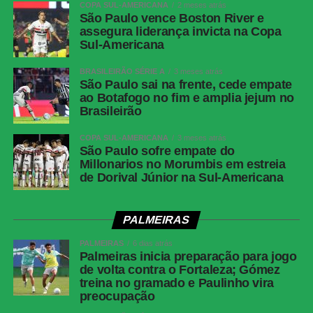
COPA SUL-AMERICANA
2 meses atrás
horário
Brasília
São Paulo vence Boston River e
assegura liderança invicta na Copa
Local
Estádio Nilton Santos, Rio de Janeiro (RJ)
Sul-Americana
Cartões
Ferraresi
amarelos —
BRASILEIRÃO SÉRIE A
3 meses atrás
São Paulo sai na frente, cede empate
Botafogo
ao Botafogo no fim e amplia jejum no
Cartões
Zubeldía, Ignácio, Nonato e Samuel Xavier
Brasileirão
amarelos —
Fluminense
COPA SUL-AMERICANA
3 meses atrás
São Paulo sofre empate do
Cartões
Nenhum
Millonarios no Morumbis em estreia
vermelhos
de Dorival Júnior na Sul-Americana
Gols
Alex Telles, aos 44 minutos do 1º tempo —
Botafogo | Ignácio, aos 13 minutos do 2º
PALMEIRAS
tempo — Fluminense
PALMEIRAS
6 dias atrás
Árbitro
Bruno Arleu de Araujo (RJ)
Palmeiras inicia preparação para jogo
de volta contra o Fortaleza; Gómez
Assistentes
Rodrigo Figueiredo Henrique Correa e Luiz
treina no gramado e Paulinho vira
Claudio Regazone (RJ)
preocupação
VAR
Rodolpho Toski Marques (PR)