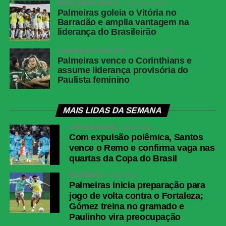
BRASILEIRÃO SÉRIE A
2 semanas atrás
Palmeiras goleia o Vitória no
Botafogo
Warleson; Vitinho, Gabriel Justino, Ferraresi e
Barradão e amplia vantagem na
Alex Telles (Paulinho); Danilo, Medina e
liderança do Brasileirão
Montoro (Danilo); Villalba (Matheus Martins),
Kauan Toledo (Jordan Barrera/Lucas
CAMPEONATO PAULISTA
2 semanas atrás
Emanuel) e Arthur Cabral.Técnico: Franclim
Palmeiras vence o Corinthians e
assume liderança provisória do
Carvalho
Paulista feminino
Fluminense
Fábio; Samuel Xavier, Ignácio, Jemmes e
Renê; Otávio, Nonato (Savarino), Ganso
(Hércules); Kevin Serna (Canobbio), Soteldo
MAIS LIDAS DA SEMANA
(Luciano Acosta) e Rodrigo Castillo
COPA DO BRASIL
5 dias atrás
(Hulk).Técnico: Luis Zubeldía
Com expulsão polêmica, Santos
vence o Remo e confirma vaga nas
COMENTE ABAIXO:
quartas da Copa do Brasil
PALMEIRAS
6 dias atrás
Palmeiras inicia preparação para
jogo de volta contra o Fortaleza;
WhatsApp
Gómez treina no gramado e
Facebook
Paulinho vira preocupação