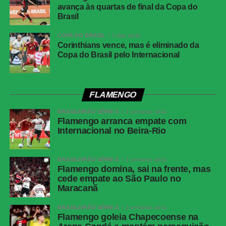
avança às quartas de final da Copa do
O Fluminense também ficou perto da virada aos 21
Brasil
minutos. Nonato recebeu livre dentro da área e bateu
forte, mas Warleson fez uma defesa inusitada com a
COPA DO BRASIL
3 dias atrás
Corinthians vence, mas é eliminado da
cabeça e evitou o segundo gol tricolor.
Copa do Brasil pelo Internacional
Na reta final, os dois goleiros voltaram a trabalhar. Aos 25
minutos, Barrera passou pela marcação e finalizou com
força da entrada da área, obrigando Fábio a fazer uma
FLAMENGO
grande defesa. Na sequência, Matheus Martins chutou
BRASILEIRÃO SÉRIE A
2 semanas atrás
rasteiro e Montoro tentou de fora da área, mas o goleiro
Flamengo arranca empate com
do Fluminense apareceu novamente.
Internacional no Beira-Rio
Fluminense reage no segundo tempo, empata
BRASILEIRÃO SÉRIE A
2 semanas atrás
Flamengo domina, sai na frente, mas
com o Botafogo, mas amplia jejum no Brasileirão
cede empate ao São Paulo no
Maracanã
Sem novas mudanças no placar, o clássico terminou
BRASILEIRÃO SÉRIE A
3 semanas atrás
empatado em 1 a 1.
Flamengo goleia Chapecoense na