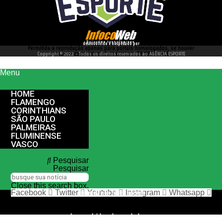
desenvolvido e hospedado por
Permitida a reprodução apenas para portais homologados, se houver
interesse entre em contato conosco 66 99977 4262
Copyright © 2022 - Todos os direitos reservados ao AGÊNCIA ESPORTE
Menu
HOME
FLAMENGO
CORINTHIANS
SÃO PAULO
PALMEIRAS
FLUMINENSE
VASCO
Pesquisar
Pesquisar
Close this search box.
Facebook
Twitter
Youtube
Instagram
Whatsapp
nos siga nas redes sociais
desenvolvido e hospedado por