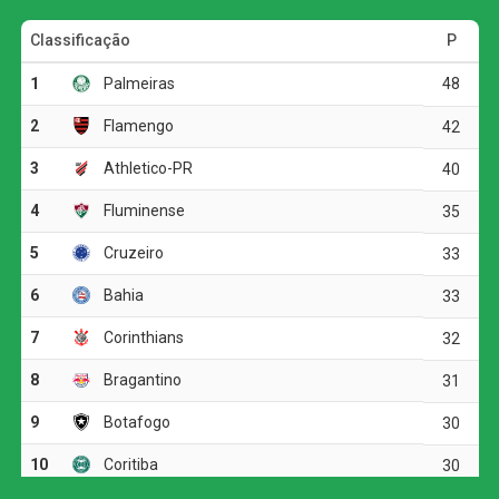
deixar o G4 ao fim da rodada. O Bahia, que soma 32
pontos, pode ultrapassar o Tricolor caso vença o Vasco
por pelo menos dois gols de diferença.
O Botafogo continua na sétima posição, com 30 pontos,
mas ainda pode perder posições dependendo dos outros
resultados da rodada.
O jogo
O Botafogo começou o clássico ocupando mais o campo
de ataque, mas encontrou dificuldades diante da
marcação tricolor. A primeira boa chance apareceu aos 19
minutos, quando Arthur Cabral recebeu na entrada da
área, passou pela marcação e finalizou rasteiro. Fábio
defendeu.
O Fluminense respondeu com chutes de longa distância.
Otávio arriscou de fora da área e mandou perto da trave.