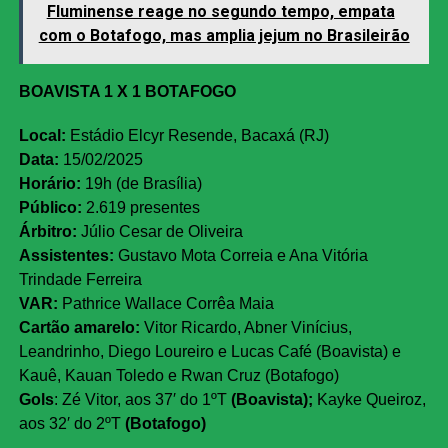
Fluminense reage no segundo tempo, empata
com o Botafogo, mas amplia jejum no Brasileirão
BOAVISTA 1 X 1 BOTAFOGO
Local:
Estádio Elcyr Resende, Bacaxá (RJ)
Data:
15/02/2025
Horário:
19h (de Brasília)
Público:
2.619 presentes
Árbitro:
Júlio Cesar de Oliveira
Assistentes:
Gustavo Mota Correia e Ana Vitória
Trindade Ferreira
VAR:
Pathrice Wallace Corrêa Maia
Cartão amarelo:
Vitor Ricardo, Abner Vinícius,
Leandrinho, Diego Loureiro e Lucas Café (Boavista) e
Kauê, Kauan Toledo e Rwan Cruz (Botafogo)
Gols
: Zé Vitor, aos 37′ do 1ºT
(Boavista);
Kayke Queiroz,
aos 32′ do 2ºT
(Botafogo)