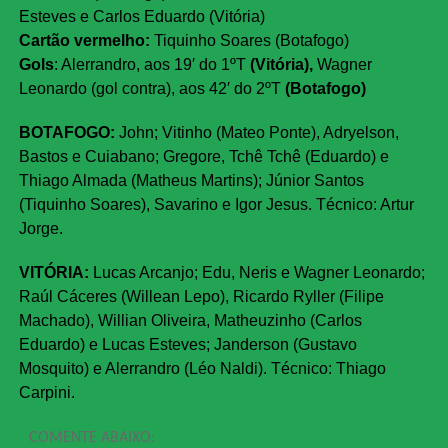
Esteves e Carlos Eduardo (Vitória)
Cartão vermelho:
Tiquinho Soares (Botafogo)
Gols
: Alerrandro, aos 19′ do 1ºT
(Vitória),
Wagner
Leonardo (gol contra), aos 42′ do 2ºT
(Botafogo)
BOTAFOGO:
John; Vitinho (Mateo Ponte), Adryelson,
Bastos e Cuiabano; Gregore, Tchê Tchê (Eduardo) e
Thiago Almada (Matheus Martins); Júnior Santos
(Tiquinho Soares), Savarino e Igor Jesus. Técnico: Artur
Jorge.
VITÓRIA:
Lucas Arcanjo; Edu, Neris e Wagner Leonardo;
Raúl Cáceres (Willean Lepo), Ricardo Ryller (Filipe
Machado), Willian Oliveira, Matheuzinho (Carlos
Eduardo) e Lucas Esteves; Janderson (Gustavo
Mosquito) e Alerrandro (Léo Naldi). Técnico: Thiago
Carpini.
COMENTE ABAIXO: