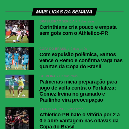
MAIS LIDAS DA SEMANA
BRASILEIRÃO SÉRIE A
7 dias atrás
Corinthians cria pouco e empata
sem gols com o Athletico-PR
COPA DO BRASIL
2 dias atrás
Com expulsão polêmica, Santos
vence o Remo e confirma vaga nas
quartas da Copa do Brasil
PALMEIRAS
3 dias atrás
Palmeiras inicia preparação para
jogo de volta contra o Fortaleza;
Gómez treina no gramado e
Paulinho vira preocupação
ATHLETICO-PR
3 dias atrás
Athletico-PR bate o Vitória por 2 a
0 e abre vantagem nas oitavas da
Copa do Brasil