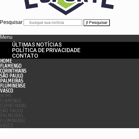
Pesquisar
Pesquisar
Menu
ÚLTIMAS NOTÍCIAS
POLÍTICA DE PRIVACIDADE
CONTATO
HOME
FLAMENGO
CORINTHIANS
SÃO PAULO
PALMEIRAS
FLUMINENSE
VASCO
HOME
FLAMENGO
CORINTHIANS
SÃO PAULO
PALMEIRAS
FLUMINENSE
VASCO
enu