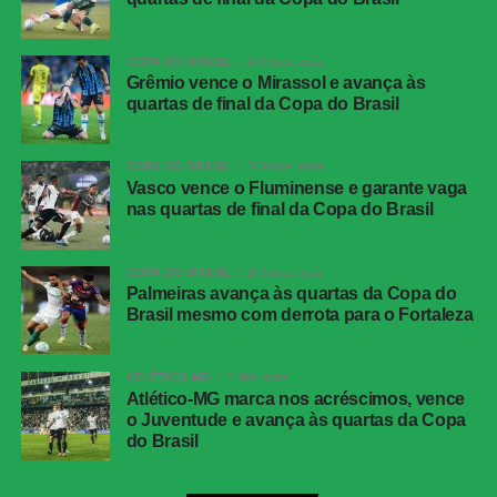
Marçal, Alex Telles; Huguinho (Santi
Rodríguez), Medina, Montoro; Lucas Villalba
(Danilo), Matheus Martins (Lucas Emanuel) e
COPA DO BRASIL
20 horas atrás
Arthur Cabral (Kadir)
Grêmio vence o Mirassol e avança às
quartas de final da Copa do Brasil
Técnico
Franclim Carvalho
Vitória
Lucas Arcanjo; Jamerson, Cacá, Luan Cândido,
COPA DO BRASIL
20 horas atrás
Ramon; Baralhas, Emmanuel Martínez
Vasco vence o Fluminense e garante vaga
(Caique), Zé Vitor (Pochettino); Erick (Mateus
nas quartas de final da Copa do Brasil
Silva), Matheuzinho (Diego Tarzia) e Renê
(Renato Kayzer)
COPA DO BRASIL
20 horas atrás
Técnico
Jair Ventura
Palmeiras avança às quartas da Copa do
Brasil mesmo com derrota para o Fortaleza
COMENTE ABAIXO:
ATLÉTICO-MG
2 dias atrás
Atlético-MG marca nos acréscimos, vence
o Juventude e avança às quartas da Copa
WhatsApp
do Brasil
Facebook