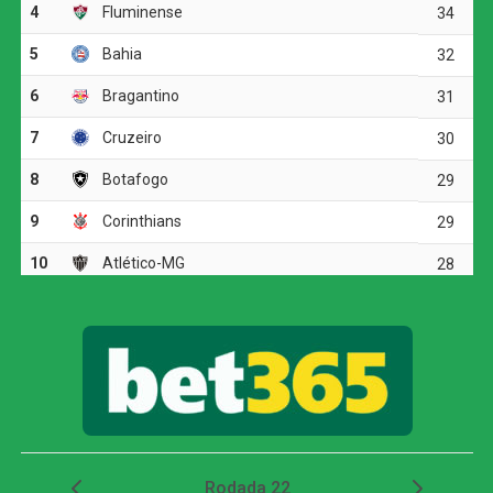
mantendo o placar zerado.
Na segunda etapa, o time da casa manteve a pressão
desde o apito inicial. Aos poucos minutos, Álvaro Montoro
acertou a trave com um finalização perigosa. Aos 12
minutos, Arthur Cabral voltou a ameaçar em jogada de
cabeça, mas Arcanjo mais uma vez foi bem, indo ao chão
para realizar a defesa e confirmar sua atuação de
destaque na partida.
Apesar do domínio botafoguense, o Vitória conteve os
avanços adversários e conseguiu sair do Rio de Janeiro
com um ponto que, pelo desempenho do goleiro, pode
ser considerado justo.
FICHA
TÉCNICA
Botafogo 0 x 0 Vitória
Placar