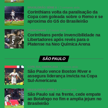
BRASILEIRÃO SÉRIE A
2 semanas atrás
Corinthians volta da paralisação da
Copa com goleada sobre o Remo e se
aproxima do G5 do Brasileirão
CORINTHIANS
2 meses atrás
Corinthians perde invencibilidade na
Libertadores após revés para o
Platense na Neo Química Arena
SÃO PAULO
COPA SUL-AMERICANA
2 meses atrás
São Paulo vence Boston River e
assegura liderança invicta na Copa
Sul-Americana
BRASILEIRÃO SÉRIE A
2 meses atrás
São Paulo sai na frente, cede empate
ao Botafogo no fim e amplia jejum no
Brasileirão