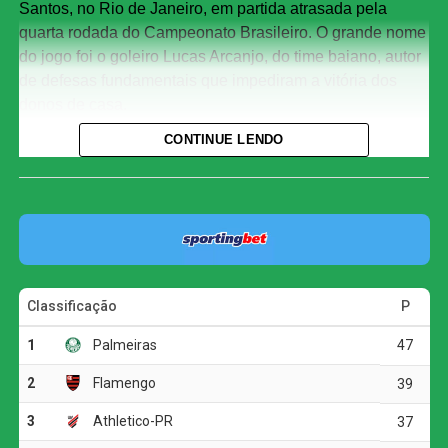
Santos, no Rio de Janeiro, em partida atrasada pela
quarta rodada do Campeonato Brasileiro. O grande nome
do jogo foi o goleiro Lucas Arcanjo, do time baiano, autor
de defesas fundamentais que impediram a vitória dos
donos de casa.
CONTINUE LENDO
O resultado deixou as duas equipes em situação muito
parecida na tabela de classificação. Botafogo e Vitória
chegaram aos 26 pontos, com o clube carioca na nona
posição e o baiano em 11º. Com isso, ambos
ultrapassaram São Paulo e Atlético-MG, que aparecem
logo abaixo, com 25 pontos cada.
O primeiro tempo foi movimentado e o Botafogo teve a
iniciativa, criando as chances mais claras da etapa inicial.
Aos 12 minutos, Arthur Cabral finalizou de dentro da área
e exigiu ótima intervenção de Lucas Arcanjo. Pouco
depois, aos 19, o goleiro voltou a aparecer, dessa vez
defendendo chute rasteiro de Matheus Martins e