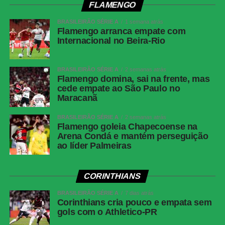
Twitter
FLAMENGO
Messenger
BRASILEIRÃO SÉRIE A
1 semana atrás
Flamengo arranca empate com
LinkedIn
Internacional no Beira-Rio
Share
BRASILEIRÃO SÉRIE A
2 semanas atrás
Flamengo domina, sai na frente, mas
cede empate ao São Paulo no
Maracanã
BRASILEIRÃO SÉRIE A
2 semanas atrás
Flamengo goleia Chapecoense na
Arena Condá e mantém perseguição
ao líder Palmeiras
CORINTHIANS
BRASILEIRÃO SÉRIE A
7 dias atrás
Corinthians cria pouco e empata sem
gols com o Athletico-PR