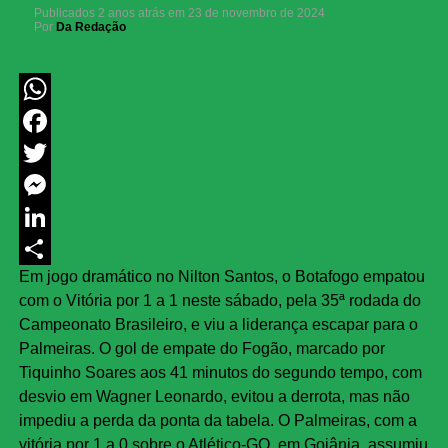
Publicados
2 anos atrás
em
23 de novembro de 2024
Por
Da Redação
WhatsApp
Facebook
Twitter
Messenger
LinkedIn
Em jogo dramático no Nilton Santos, o Botafogo empatou
Share
com o Vitória por 1 a 1 neste sábado, pela 35ª rodada do
Campeonato Brasileiro, e viu a liderança escapar para o
Palmeiras. O gol de empate do Fogão, marcado por
Tiquinho Soares aos 41 minutos do segundo tempo, com
desvio em Wagner Leonardo, evitou a derrota, mas não
impediu a perda da ponta da tabela. O Palmeiras, com a
vitória por 1 a 0 sobre o Atlético-GO, em Goiânia, assumiu