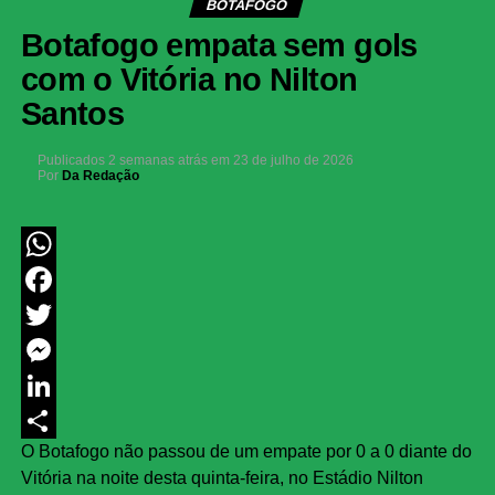
BOTAFOGO
Botafogo empata sem gols
com o Vitória no Nilton
Santos
Publicados
2 semanas atrás
em
23 de julho de 2026
Por
Da Redação
WhatsApp
Facebook
Twitter
Messenger
LinkedIn
O Botafogo não passou de um empate por 0 a 0 diante do
Share
Vitória na noite desta quinta-feira, no Estádio Nilton