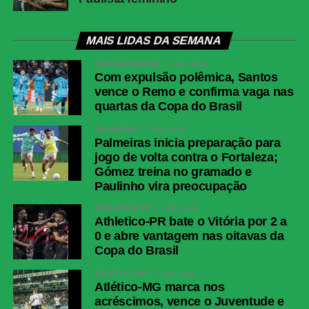
MAIS LIDAS DA SEMANA
COPA DO BRASIL
3 dias atrás
Com expulsão polêmica, Santos
vence o Remo e confirma vaga nas
quartas da Copa do Brasil
PALMEIRAS
4 dias atrás
Palmeiras inicia preparação para
jogo de volta contra o Fortaleza;
Gómez treina no gramado e
Paulinho vira preocupação
ATHLETICO-PR
4 dias atrás
Athletico-PR bate o Vitória por 2 a
0 e abre vantagem nas oitavas da
Copa do Brasil
ATLÉTICO-MG
3 dias atrás
Atlético-MG marca nos
acréscimos, vence o Juventude e