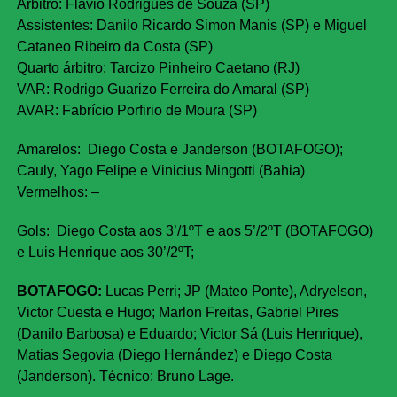
Árbitro: Flávio Rodrigues de Souza (SP)
Assistentes: Danilo Ricardo Simon Manis (SP) e Miguel
Cataneo Ribeiro da Costa (SP)
Quarto árbitro: Tarcizo Pinheiro Caetano (RJ)
VAR: Rodrigo Guarizo Ferreira do Amaral (SP)
AVAR: Fabrício Porfirio de Moura (SP)
Amarelos: Diego Costa e Janderson (BOTAFOGO);
Cauly, Yago Felipe e Vinicius Mingotti (Bahia)
Vermelhos: –
Gols: Diego Costa aos 3’/1ºT e aos 5’/2ºT (BOTAFOGO)
e Luis Henrique aos 30’/2ºT;
BOTAFOGO:
Lucas Perri; JP (Mateo Ponte), Adryelson,
Victor Cuesta e Hugo; Marlon Freitas, Gabriel Pires
(Danilo Barbosa) e Eduardo; Victor Sá (Luis Henrique),
Matias Segovia (Diego Hernández) e Diego Costa
(Janderson). Técnico: Bruno Lage.