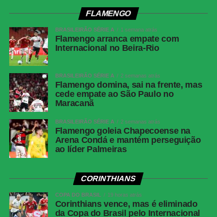
Twitter
FLAMENGO
Messenger
BRASILEIRÃO SÉRIE A
1 semana atrás
Flamengo arranca empate com
LinkedIn
Internacional no Beira-Rio
Share
BRASILEIRÃO SÉRIE A
2 semanas atrás
Flamengo domina, sai na frente, mas
cede empate ao São Paulo no
Maracanã
BRASILEIRÃO SÉRIE A
2 semanas atrás
Flamengo goleia Chapecoense na
Arena Condá e mantém perseguição
ao líder Palmeiras
CORINTHIANS
COPA DO BRASIL
19 horas atrás
Corinthians vence, mas é eliminado
da Copa do Brasil pelo Internacional