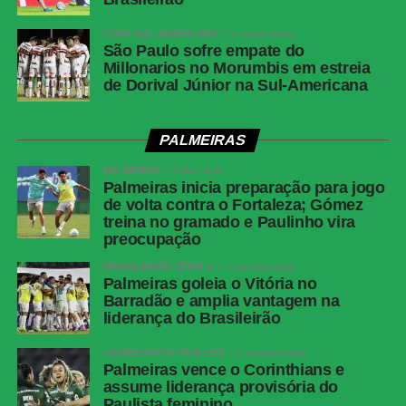
COPA SUL-AMERICANA
3 meses atrás
São Paulo sofre empate do
Millonarios no Morumbis em estreia
de Dorival Júnior na Sul-Americana
PALMEIRAS
PALMEIRAS
4 dias atrás
Palmeiras inicia preparação para jogo
de volta contra o Fortaleza; Gómez
treina no gramado e Paulinho vira
preocupação
BRASILEIRÃO SÉRIE A
1 semana atrás
Palmeiras goleia o Vitória no
Barradão e amplia vantagem na
liderança do Brasileirão
CAMPEONATO PAULISTA
1 semana atrás
Palmeiras vence o Corinthians e
assume liderança provisória do
Paulista feminino