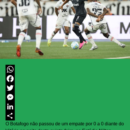
WhatsApp
Facebook
Twitter
Messenger
LinkedIn
O Botafogo não passou de um empate por 0 a 0 diante do
Share