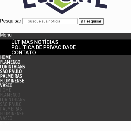
Pesquisar
Pesquisar
Menu
ÚLTIMAS NOTÍCIAS
POLÍTICA DE PRIVACIDADE
CONTATO
HOME
FLAMENGO
CORINTHIANS
SÃO PAULO
PALMEIRAS
FLUMINENSE
VASCO
HOME
FLAMENGO
CORINTHIANS
SÃO PAULO
PALMEIRAS
FLUMINENSE
VASCO
enu