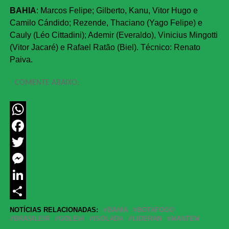
BAHIA
: Marcos Felipe; Gilberto, Kanu, Vitor Hugo e
Camilo Cándido; Rezende, Thaciano (Yago Felipe) e
Cauly (Léo Cittadini); Ademir (Everaldo), Vinicius Mingotti
(Vitor Jacaré) e Rafael Ratão (Biel). Técnico: Renato
Paiva.
COMENTE ABAIXO:
WhatsApp
Facebook
Twitter
Messenger
LinkedIn
Share
NOTÍCIAS RELACIONADAS:
BAHIA
BOTAFOGO
BRASILEIR
GOLEIA
ISOLADA
LIDERAN
MANTEM