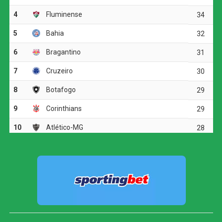
defendendo chute rasteiro de Matheus Martins e
mantendo o placar zerado.
Na segunda etapa, o time da casa manteve a pressão
desde o apito inicial. Aos poucos minutos, Álvaro Montoro
acertou a trave com um finalização perigosa. Aos 12
minutos, Arthur Cabral voltou a ameaçar em jogada de
cabeça, mas Arcanjo mais uma vez foi bem, indo ao chão
para realizar a defesa e confirmar sua atuação de
destaque na partida.
Apesar do domínio botafoguense, o Vitória conteve os
avanços adversários e conseguiu sair do Rio de Janeiro
com um ponto que, pelo desempenho do goleiro, pode
ser considerado justo.
FICHA
TÉCNICA