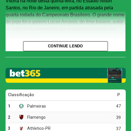
Vitória na noite desta quinta-feira, no Estádio Nilton
Santos, no Rio de Janeiro, em partida atrasada pela
quarta rodada do Campeonato Brasileiro. O grande nome
do jogo foi o goleiro Lucas Arcanjo, do time baiano, autor
de defesas fundamentais que impediram a vitória dos
donos de casa.
CONTINUE LENDO
O resultado deixou as duas equipes em situação muito
parecida na tabela de classificação. Botafogo e Vitória
chegaram aos 26 pontos, com o clube carioca na nona
posição e o baiano em 11º. Com isso, ambos
ultrapassaram São Paulo e Atlético-MG, que aparecem
logo abaixo, com 25 pontos cada.
O primeiro tempo foi movimentado e o Botafogo teve a
iniciativa, criando as chances mais claras da etapa inicial.
Aos 12 minutos, Arthur Cabral finalizou de dentro da área
e exigiu ótima intervenção de Lucas Arcanjo. Pouco
depois, aos 19, o goleiro voltou a aparecer, dessa vez