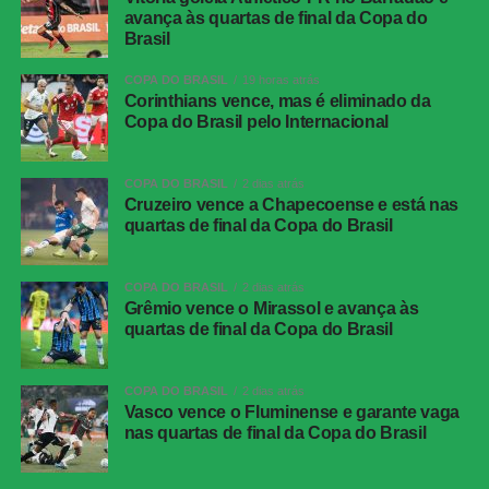
avança às quartas de final da Copa do
Marçal, Alex Telles; Huguinho (Santi
Brasil
Rodríguez), Medina, Montoro; Lucas Villalba
(Danilo), Matheus Martins (Lucas Emanuel) e
COPA DO BRASIL
19 horas atrás
Arthur Cabral (Kadir)
Corinthians vence, mas é eliminado da
Copa do Brasil pelo Internacional
Técnico
Franclim Carvalho
Vitória
Lucas Arcanjo; Jamerson, Cacá, Luan Cândido,
COPA DO BRASIL
2 dias atrás
Ramon; Baralhas, Emmanuel Martínez
Cruzeiro vence a Chapecoense e está nas
(Caique), Zé Vitor (Pochettino); Erick (Mateus
quartas de final da Copa do Brasil
Silva), Matheuzinho (Diego Tarzia) e Renê
(Renato Kayzer)
COPA DO BRASIL
2 dias atrás
Técnico
Jair Ventura
Grêmio vence o Mirassol e avança às
quartas de final da Copa do Brasil
COMENTE ABAIXO:
COPA DO BRASIL
2 dias atrás
Vasco vence o Fluminense e garante vaga
nas quartas de final da Copa do Brasil
WhatsApp
Facebook