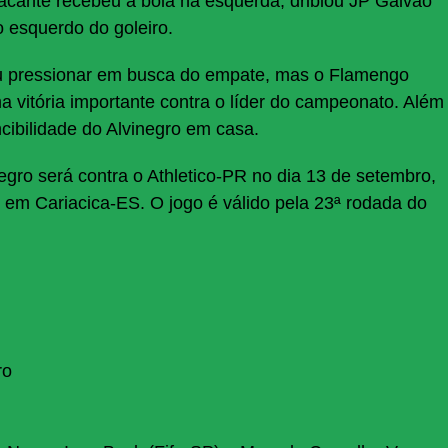
acante recebeu a bola na esquerda, driblou JP Galvão
o esquerdo do goleiro.
tou pressionar em busca do empate, mas o Flamengo
 vitória importante contra o líder do campeonato. Além
ibilidade do Alvinegro em casa.
ro será contra o Athletico-PR no dia 13 de setembro,
 em Cariacica-ES. O jogo é válido pela 23ª rodada do
ro