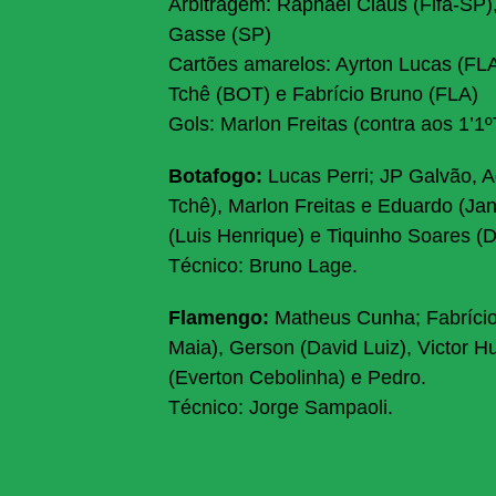
Arbitragem: Raphael Claus (Fifa-SP)
Gasse (SP)
Cartões amarelos: Ayrton Lucas (FLA
Tchê (BOT) e Fabrício Bruno (FLA)
Gols: Marlon Freitas (contra aos 1’1º
Botafogo:
Lucas Perri; JP Galvão, A
Tchê), Marlon Freitas e Eduardo (Jan
(Luis Henrique) e Tiquinho Soares (D
Técnico: Bruno Lage.
Flamengo:
Matheus Cunha; Fabrício 
Maia), Gerson (David Luiz), Victor H
(Everton Cebolinha) e Pedro.
Técnico: Jorge Sampaoli.