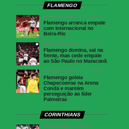
FLAMENGO
BRASILEIRÃO SÉRIE A
1 semana atrás
Flamengo arranca empate
com Internacional no
Beira-Rio
BRASILEIRÃO SÉRIE A
2 semanas atrás
Flamengo domina, sai na
frente, mas cede empate
ao São Paulo no Maracanã
BRASILEIRÃO SÉRIE A
2 semanas atrás
Flamengo goleia
Chapecoense na Arena
Condá e mantém
perseguição ao líder
Palmeiras
CORINTHIANS
COPA DO BRASIL
1 dia atrás