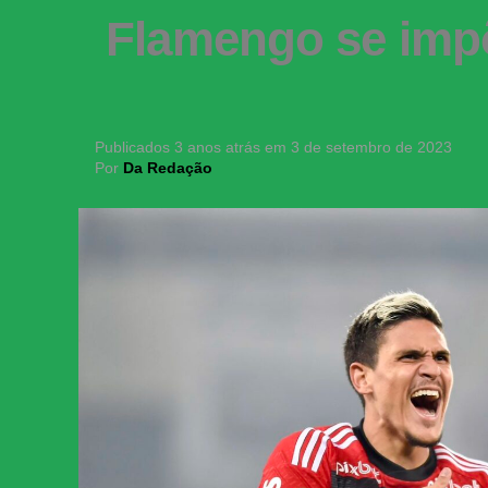
Flamengo se impõ
Publicados
3 anos atrás
em
3 de setembro de 2023
Por
Da Redação