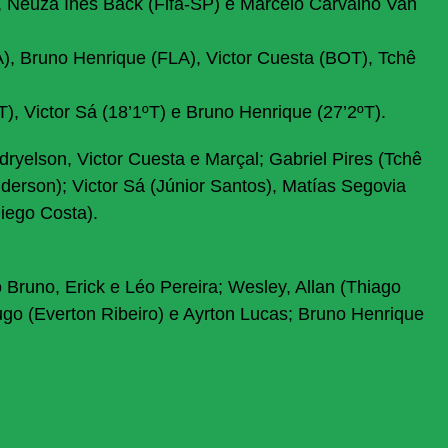
, Neuza Ines Back (Fifa-SP) e Marcelo Carvalho Van
), Bruno Henrique (FLA), Victor Cuesta (BOT), Tchê
T), Victor Sá (18’1ºT) e Bruno Henrique (27’2ºT).
dryelson, Victor Cuesta e Marçal; Gabriel Pires (Tchê
derson); Victor Sá (Júnior Santos), Matías Segovia
iego Costa).
Bruno, Erick e Léo Pereira; Wesley, Allan (Thiago
ugo (Everton Ribeiro) e Ayrton Lucas; Bruno Henrique