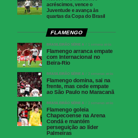
acréscimos, vence o
Juventude e avança às
quartas da Copa do Brasil
FLAMENGO
BRASILEIRÃO SÉRIE A
1 semana atrás
Flamengo arranca empate
com Internacional no
Beira-Rio
BRASILEIRÃO SÉRIE A
2 semanas atrás
Flamengo domina, sai na
frente, mas cede empate
ao São Paulo no Maracanã
BRASILEIRÃO SÉRIE A
2 semanas atrás
Flamengo goleia
Chapecoense na Arena
Condá e mantém
perseguição ao líder
Palmeiras