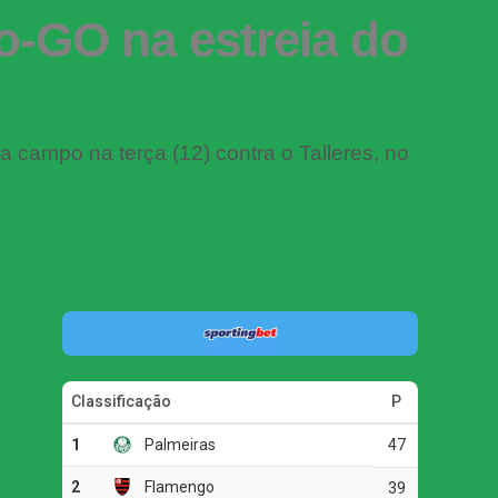
o-GO na estreia do
 campo na terça (12) contra o Talleres, no