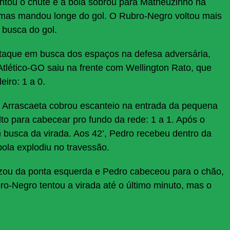
entou o chute e a bola sobrou para Matheuzinho na
o, mas mandou longe do gol. O Rubro-Negro voltou mais
 busca do gol.
taque em busca dos espaços na defesa adversária,
Atlético-GO saiu na frente com Wellington Rato, que
iro: 1 a 0.
! Arrascaeta cobrou escanteio na entrada da pequena
to para cabecear pro fundo da rede: 1 a 1. Após o
busca da virada. Aos 42’, Pedro recebeu dentro da
 bola explodiu no travessão.
uzou da ponta esquerda e Pedro cabeceou para o chão,
bro-Negro tentou a virada até o último minuto, mas o