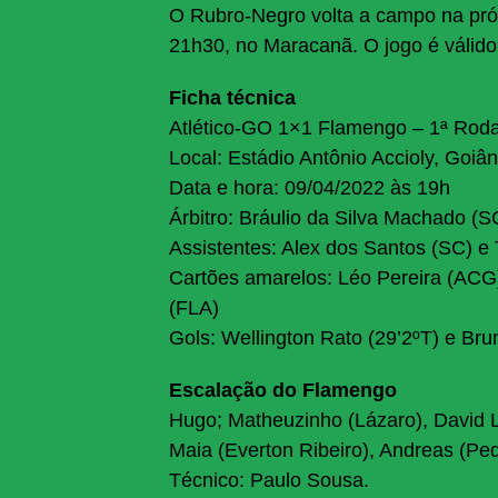
O Rubro-Negro volta a campo na próxi
21h30, no Maracanã. O jogo é válid
Ficha técnica
Atlético-GO 1×1 Flamengo – 1ª Rod
Local: Estádio Antônio Accioly, Goiân
Data e hora: 09/04/2022 às 19h
Árbitro: Bráulio da Silva Machado (S
Assistentes: Alex dos Santos (SC) 
Cartões amarelos: Léo Pereira (ACG
(FLA)
Gols: Wellington Rato (29’2ºT) e Bru
Escalação do Flamengo
Hugo; Matheuzinho (Lázaro), David L
Maia (Everton Ribeiro), Andreas (Ped
Técnico: Paulo Sousa.