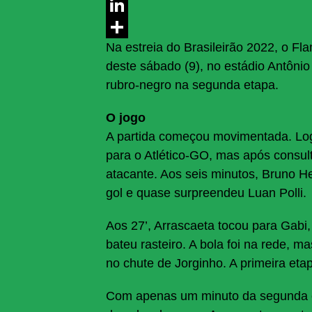
Messenger
LinkedIn
Na estreia do Brasileirão 2022, o F
Share
deste sábado (9), no estádio Antôni
rubro-negro na segunda etapa.
O jogo
A partida começou movimentada. Logo
para o Atlético-GO, mas após consult
atacante. Aos seis minutos, Bruno He
gol e quase surpreendeu Luan Polli.
Aos 27’, Arrascaeta tocou para Gabi, 
bateu rasteiro. A bola foi na rede, m
no chute de Jorginho. A primeira et
Com apenas um minuto da segunda et