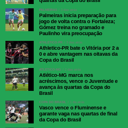
quartas da Copa do Brasil
PALMEIRAS
3 dias atrás
Palmeiras inicia preparação para
jogo de volta contra o Fortaleza;
Gómez treina no gramado e
Paulinho vira preocupação
ATHLETICO-PR
3 dias atrás
Athletico-PR bate o Vitória por 2 a
0 e abre vantagem nas oitavas da
Copa do Brasil
ATLÉTICO-MG
2 dias atrás
Atlético-MG marca nos
acréscimos, vence o Juventude e
avança às quartas da Copa do
Brasil
COPA DO BRASIL
1 dia atrás
Vasco vence o Fluminense e
garante vaga nas quartas de final
da Copa do Brasil