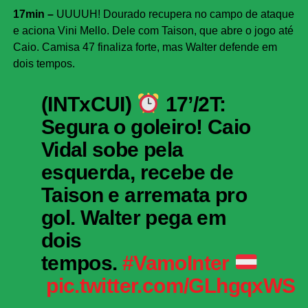
17min –
UUUUH! Dourado recupera no campo de ataque
e aciona Vini Mello. Dele com Taison, que abre o jogo até
Caio. Camisa 47 finaliza forte, mas Walter defende em
dois tempos.
(INTxCUI)
17’/2T:
Segura o goleiro! Caio
Vidal sobe pela
esquerda, recebe de
Taison e arremata pro
gol. Walter pega em
dois
tempos.
#VamoInter
pic.twitter.com/GLhgqxWS