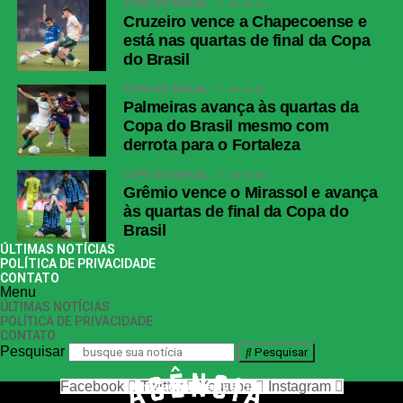
COPA DO BRASIL
1 dia atrás
Cruzeiro vence a Chapecoense e
está nas quartas de final da Copa
do Brasil
COPA DO BRASIL
1 dia atrás
Palmeiras avança às quartas da
Copa do Brasil mesmo com
derrota para o Fortaleza
COPA DO BRASIL
1 dia atrás
Grêmio vence o Mirassol e avança
às quartas de final da Copa do
Brasil
ÚLTIMAS NOTÍCIAS
POLÍTICA DE PRIVACIDADE
CONTATO
Menu
ÚLTIMAS NOTÍCIAS
POLÍTICA DE PRIVACIDADE
CONTATO
Pesquisar
Pesquisar
Facebook
Twitter
Youtube
Instagram
nos siga nas redes sociais