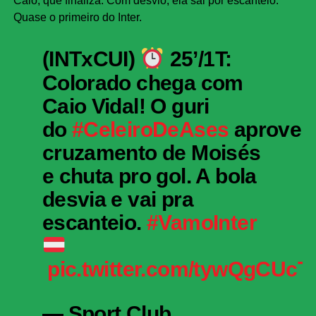
Caio, que finaliza. Com desvio, ela sai por escanteio.
Quase o primeiro do Inter.
(INTxCUI)
25’/1T:
Colorado chega com
Caio Vidal! O guri
do
#CeleiroDeAses
aproveit
cruzamento de Moisés
e chuta pro gol. A bola
desvia e vai pra
escanteio.
#VamoInter
pic.twitter.com/tywQgCUcT
— Sport Club