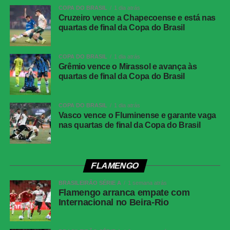
COPA DO BRASIL
1 dia atrás
Competição
Campeonato Brasileiro – 21ª rodada
Cruzeiro vence a Chapecoense e está nas
quartas de final da Copa do Brasil
Local
Neo Química Arena, São Paulo (SP)
Data
30 de julho de 2026 (quinta-feira)
COPA DO BRASIL
1 dia atrás
Horário
19h30 (de Brasília)
Grêmio vence o Mirassol e avança às
quartas de final da Copa do Brasil
Público
38.963 torcedores
Renda
R$ 2.606.640,01
COPA DO BRASIL
1 dia atrás
Cartões
Benavídez, Jadson, Portilla e Santos
Vasco vence o Fluminense e garante vaga
amarelos
nas quartas de final da Copa do Brasil
(Athletico-PR); Fernando Diniz, André
Ramalho, Matheuzinho e Rodrigo Garro
(Corinthians)
Cartões
Nenhum
FLAMENGO
vermelhos
BRASILEIRÃO SÉRIE A
1 semana atrás
Árbitro
Flamengo arranca empate com
Paulo Cesar Zanovelli da Silva (MG)
Internacional no Beira-Rio
Assistentes
Nailton Junior de Sousa Oliveira (CE) e
Thiaggo Americano Labes (SC)