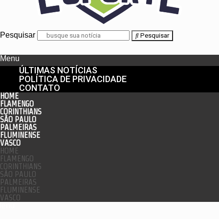
Pesquisar
Pesquisar
Menu
ÚLTIMAS NOTÍCIAS
POLÍTICA DE PRIVACIDADE
CONTATO
HOME
FLAMENGO
CORINTHIANS
SÃO PAULO
PALMEIRAS
FLUMINENSE
VASCO
HOME
FLAMENGO
CORINTHIANS
SÃO PAULO
PALMEIRAS
FLUMINENSE
VASCO
enu