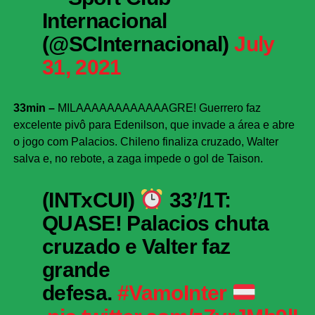
Internacional
(@SCInternacional)
July
31, 2021
33min –
MILAAAAAAAAAAAAGRE! Guerrero faz
excelente pivô para Edenilson, que invade a área e abre
o jogo com Palacios. Chileno finaliza cruzado, Walter
salva e, no rebote, a zaga impede o gol de Taison.
(INTxCUI)
33’/1T:
QUASE! Palacios chuta
cruzado e Valter faz
grande
defesa.
#VamoInter