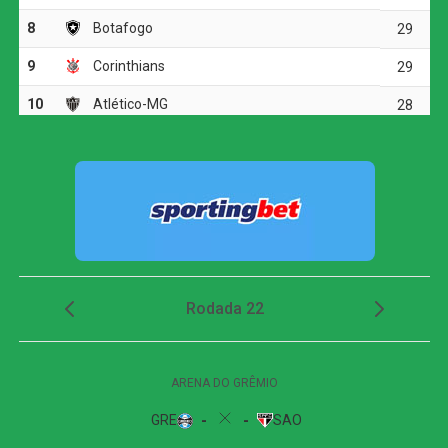
dominou, girou diante da marcação e finalizou com
potência da entrada da área, obrigando Santos a fazer
outra grande intervenção.
Dois minutos mais tarde, Yuri Alberto recebeu um
lançamento de Allan, invadiu a área, mas não conseguiu
finalizar bem e chutou em cima do goleiro adversário.
O Athletico-PR respondeu aos 27 minutos, em uma
cobrança de escanteio. Gilberto desviou a bola na
segunda trave, e Viveros apareceu para cabecear. A
finalização, porém, explodiu no travessão e quase
garantiu a vitória dos visitantes.
Apesar das tentativas das duas equipes na etapa final, o
placar não foi alterado. O empate sem gols refletiu a
pouca efetividade ofensiva apresentada durante a
partida.