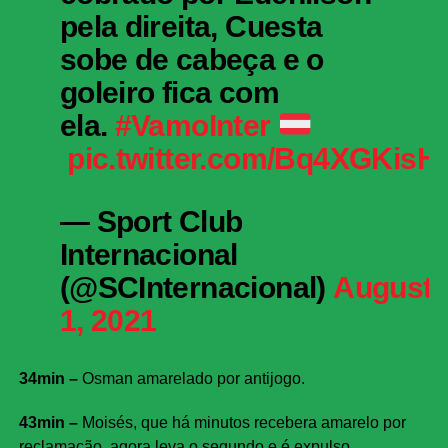
pela direita, Cuesta
sobe de cabeça e o
goleiro fica com
ela.
#VamoInter
pic.twitter.com/Bq4XGKisH
— Sport Club
Internacional
(@SCInternacional)
August
1, 2021
34min –
Osman amarelado por antijogo.
43min –
Moisés, que há minutos recebera amarelo por
reclamação, agora leva o segundo e é expulso.