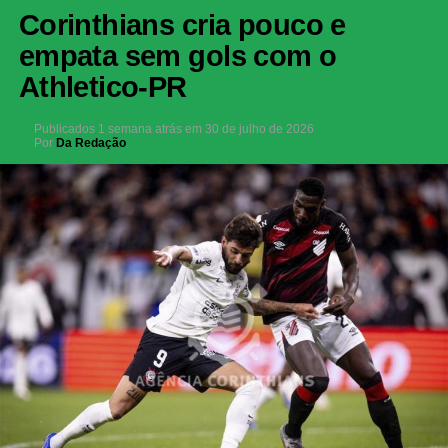
Corinthians cria pouco e
empata sem gols com o
Athletico-PR
Publicados
1 semana atrás
em
30 de julho de 2026
Por
Da Redação