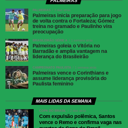
PALMEIRAS
PALMEIRAS
3 dias atrás
Palmeiras inicia preparação para jogo
de volta contra o Fortaleza; Gómez
treina no gramado e Paulinho vira
preocupação
BRASILEIRÃO SÉRIE A
1 semana atrás
Palmeiras goleia o Vitória no
Barradão e amplia vantagem na
liderança do Brasileirão
CAMPEONATO PAULISTA
1 semana atrás
Palmeiras vence o Corinthians e
assume liderança provisória do
Paulista feminino
MAIS LIDAS DA SEMANA
COPA DO BRASIL
2 dias atrás
Com expulsão polêmica, Santos
vence o Remo e confirma vaga nas