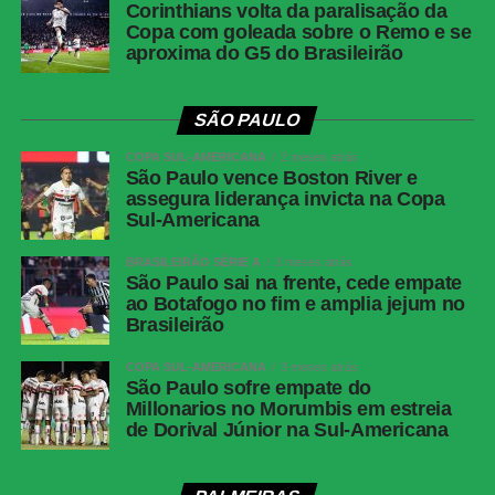
Corinthians volta da paralisação da
Twitter
Copa com goleada sobre o Remo e se
aproxima do G5 do Brasileirão
Messenger
LinkedIn
SÃO PAULO
Share
COPA SUL-AMERICANA
2 meses atrás
São Paulo vence Boston River e
assegura liderança invicta na Copa
Sul-Americana
BRASILEIRÃO SÉRIE A
3 meses atrás
São Paulo sai na frente, cede empate
ao Botafogo no fim e amplia jejum no
Brasileirão
COPA SUL-AMERICANA
3 meses atrás
São Paulo sofre empate do
Millonarios no Morumbis em estreia
de Dorival Júnior na Sul-Americana