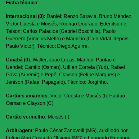
Ficha técnica:
Internacional (0):
Daniel; Renzo Saravia, Bruno Méndez,
Victor Cuesta e Moisés; Rodrigo Dourado, Edenilson e
Taison; Carlos Palacios (Gabriel Boschilia), Paolo
Guerrero (Vinicius Mello) e Mauricio (Caio Vidal, depois
Paulo Victor). Técnico: Diego Aguirre.
Cuiabá (0):
Walter; João Lucas, Marllon, Paulão e
Uendel; Camilo (Osman), Uillian Correia (Yuri), Rafael
Gava (Auremir) e Pepê; Clayson (Felipe Marques) e
Jenison (Rafael Papagaio). Técnico: Jorginho.
Cartões amarelos:
Victor Cuesta e Moisés (I). Paulão,
Osman e Clayson (C).
Cartão vermelho:
Moisés (I).
Arbitragem:
Paulo César Zanovelli (MG), auxiliado por
Felipe Alan Costa de Oliveira (MG) e Leonardo Henrique