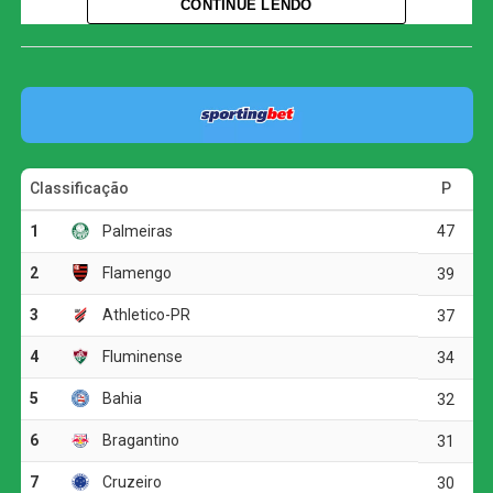
CONTINUE LENDO
permanece na oitava colocação, três atrás do Bahia, que
ocupa a quinta posição. O Athletico-PR segue em terceiro
lugar, com 37 pontos.
O jogo
A primeira etapa foi marcada pelo equilíbrio e pela forte
disputa física. As duas equipes encontraram dificuldades
para construir jogadas ofensivas, e as chances claras
foram raras.
A melhor oportunidade antes do intervalo foi do
Corinthians. Aos 23 minutos, Allan fez um cruzamento
preciso para Matheuzinho, que cabeceou com força, mas
parou em uma boa defesa do goleiro Santos.
O ritmo aumentou no segundo tempo, e o Corinthians
voltou a ameaçar aos 20 minutos. Matheuzinho recuperou
a bola no meio-campo e acionou Yuri Alberto. O atacante