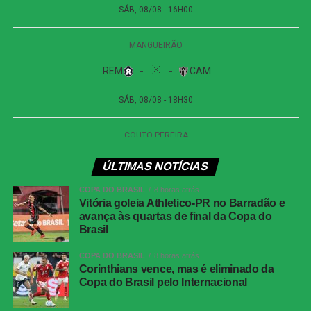
Próximos jogos
Internacional x Corinthians
| Copa do Brasil (jogo
de ida das oitavas de final)
Data e horário:
02.08 (domingo), às 19h30 (de
Brasília)
Local:
Beira-Rio, em Porto Alegre (RS)
Athletico-PR x Vitória
| Copa do Brasil (jogo de
ÚLTIMAS NOTÍCIAS
ida das oitavas de final)
COPA DO BRASIL
8 horas atrás
Data e horário:
03.08 (segunda-feira), às 21h (de
Vitória goleia Athletico-PR no Barradão e
avança às quartas de final da Copa do
Brasília)
Brasil
Local:
Arena da Baixada, em Curitiba (PR)
COPA DO BRASIL
8 horas atrás
Corinthians vence, mas é eliminado da
FICHA
Copa do Brasil pelo Internacional
TÉCNICA
Partida
Corinthians 0 x 0 Athletico-PR