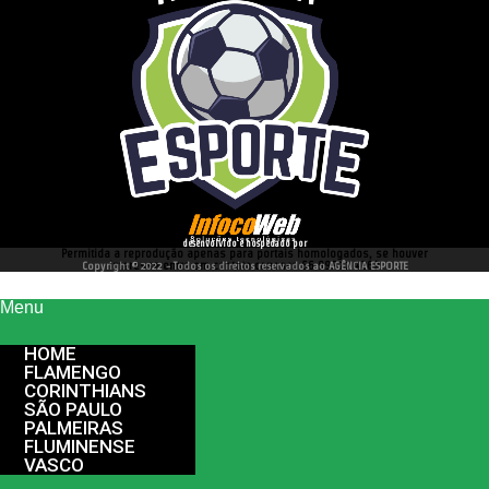
desenvolvido e hospedado por
Permitida a reprodução apenas para portais homologados, se houver
interesse entre em contato conosco 66 99977 4262
Copyright © 2022 - Todos os direitos reservados ao AGÊNCIA ESPORTE
Menu
HOME
FLAMENGO
CORINTHIANS
SÃO PAULO
PALMEIRAS
FLUMINENSE
VASCO