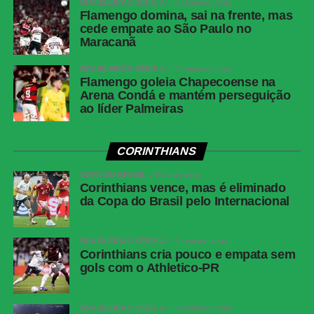
BRASILEIRÃO SÉRIE A
2 semanas atrás
VAR
Paulo Renato Moreira da Silva Coelho (RJ)
Flamengo domina, sai na frente, mas
cede empate ao São Paulo no
Corinthians
Hugo Souza; Pedro Milans, André Ramalho,
Maracanã
Raniele e Matheuzinho; Allan, Matheus Pereira
(Breno Bidon), André Carrillo (André) e
BRASILEIRÃO SÉRIE A
2 semanas atrás
Zakaria Labyad (Kaio César); Dieguinho (Yuri
Flamengo goleia Chapecoense na
Alberto (Rodrigo Garro)) e Lingard. Técnico:
Arena Condá e mantém perseguição
ao líder Palmeiras
Fernando Diniz.
Athletico-
Santos; Benavídez, Terán (Aguirre) e Arthur
PR
Dias; Gilberto, Jadson, Portilla e Claudinho
CORINTHIANS
(Léo Derik); Leozinho (Dudu), Viveros (Rivaldo)
COPA DO BRASIL
e Mendoza (João Cruz). Técnico: Odair
8 horas atrás
Corinthians vence, mas é eliminado
Hellmann.
da Copa do Brasil pelo Internacional
COMENTE ABAIXO:
BRASILEIRÃO SÉRIE A
1 semana atrás
Corinthians cria pouco e empata sem
gols com o Athletico-PR
WhatsApp
Facebook
BRASILEIRÃO SÉRIE A
2 semanas atrás