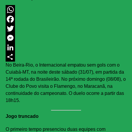
WhatsApp
Facebook
Twitter
Messenger
LinkedIn
No Beira-Rio, o Internacional empatou sem gols com o
Share
Cuiabá-MT, na noite deste sábado (31/07), em partida da
14ª rodada do Brasileirão. No próximo domingo (08/08), o
Clube do Povo visita o Flamengo, no Maracanã, na
continuidade do campeonato. O duelo ocorre a partir das
18h15.
Jogo truncado
O primeiro tempo presenciou duas equipes com