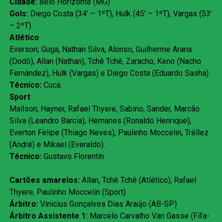
Cidade:
Belo Horizonte (MG)
Gols:
Diego Costa (34′ – 1ºT), Hulk (45′ – 1ºT), Vargas (53′
– 2ºT)
Atlético
Everson; Guga, Nathan Silva, Alonso, Guilherme Arana
(Dodô), Allan (Nathan), Tchê Tchê, Zaracho, Keno (Nacho
Fernández), Hulk (Vargas) e Diego Costa (Eduardo Sasha).
Técnico:
Cuca.
Sport
Maílson; Hayner, Rafael Thyere, Sabino, Sander, Marcão
Silva (Leandro Barcia), Hernanes (Ronaldo Henrique),
Everton Felipe (Thiago Neves), Paulinho Moccelin, Tréllez
(André) e Mikael (Everaldo).
Técnico:
Gustavo Florentín.
Cartões amarelos:
Allan, Tchê Tchê (Atlético); Rafael
Thyere, Paulinho Moccelin (Sport)
Árbitro:
Vinicius Gonçalves Dias Araújo (AB-SP)
Árbitro Assistente 1:
Marcelo Carvalho Van Gasse (Fifa-