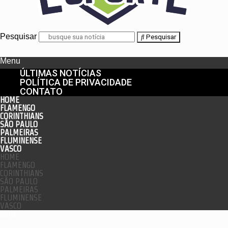
Pesquisar
Pesquisar
Menu
ÚLTIMAS NOTÍCIAS
POLÍTICA DE PRIVACIDADE
CONTATO
HOME
FLAMENGO
CORINTHIANS
SÃO PAULO
PALMEIRAS
FLUMINENSE
VASCO
HOME
FLAMENGO
CORINTHIANS
SÃO PAULO
PALMEIRAS
FLUMINENSE
VASCO
enu