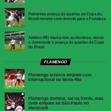
amarelos
Gabriel<br>Atlético-MG: Ruan
Cartões
Nenhum
COPA DO BRASIL
2 horas atrás
vermelhos
Palmeiras avança às quartas da Copa do
Brasil mesmo com derrota para o Fortaleza
Gol
Alan Minda, aos 50 minutos do segundo
tempo (Atlético-MG)
ATLÉTICO-MG
20 horas atrás
Árbitro
Flávio Rodrigues de Souza
Atlético-MG marca nos acréscimos, vence
o Juventude e avança às quartas da Copa
Assistentes
Alex Ang Ribeiro e Cipriano da Silva Sousa
do Brasil
VAR
Rafael Traci
Juventude
Jandrei; Gabriel Pinheiro, Titi, Marcos Paulo e
FLAMENGO
Aderlan (Nathan); Raí, Lucas Mineiro, Patrick
Lanza (Diogo Barbosa); Fábio Lima (Amarilla),
BRASILEIRÃO SÉRIE A
1 semana atrás
Flamengo arranca empate com
Marcos Paulo (Pablo) e Alisson Safira (Luan).
Internacional no Beira-Rio
Técnico: Maurício Barbieri.
Atlético-MG
Everson; Natanael, Lyanco, Ruan Tressoldi e
Renan Lodi; Cissé (Igor Gomes), Alan Franco
BRASILEIRÃO SÉRIE A
1 semana atrás
Flamengo domina, sai na frente, mas
(Maycon), Bernard (Dudu) e Victor Hugo
cede empate ao São Paulo no
(Alan Minda); Cuello e Cassierra. Técnico:
Maracanã
Eduardo Domínguez.