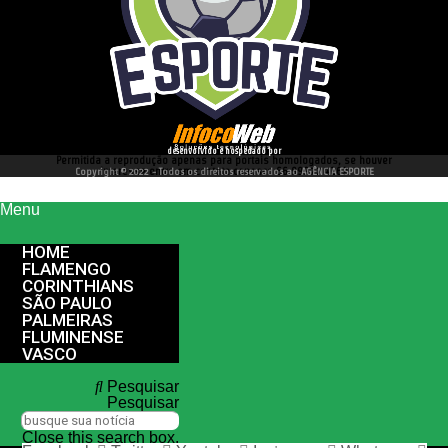
desenvolvido e hospedado por
Permitida a reprodução apenas para portais homologados, se houver
interesse entre em contato conosco 66 99977 4262
Copyright © 2022 - Todos os direitos reservados ao AGÊNCIA ESPORTE
Menu
HOME
FLAMENGO
CORINTHIANS
SÃO PAULO
PALMEIRAS
FLUMINENSE
VASCO
Pesquisar
Pesquisar
Close this search box.