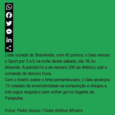
WhatsApp
Facebook
Twitter
Messenger
LinkedIn
Líder isolado do Brasileirão, com 45 pontos, o Galo venceu
Share
o Sport por 3 a 0, na noite deste sábado, dia 18, no
Mineirão. A partida foi a de número 200 do Atlético sob o
comando do técnico Cuca.
Com o triunfo sobre o time pernambucano, o Galo alcançou
13 rodadas de invencibilidade na competição e chegou a
oito jogos seguidos sem sofrer gol no Gigante da
Pampulha.
Fotos: Pedro Souza / Clube Atlético Mineiro