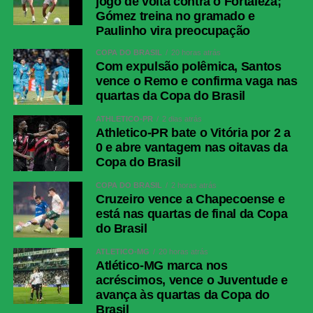
jogo de volta contra o Fortaleza;
Gómez treina no gramado e
Paulinho vira preocupação
COPA DO BRASIL
20 horas atrás
Com expulsão polêmica, Santos
vence o Remo e confirma vaga nas
quartas da Copa do Brasil
ATHLETICO-PR
2 dias atrás
Athletico-PR bate o Vitória por 2 a
0 e abre vantagem nas oitavas da
Copa do Brasil
COPA DO BRASIL
2 horas atrás
Cruzeiro vence a Chapecoense e
está nas quartas de final da Copa
do Brasil
ATLÉTICO-MG
20 horas atrás
Atlético-MG marca nos
acréscimos, vence o Juventude e
avança às quartas da Copa do
Brasil