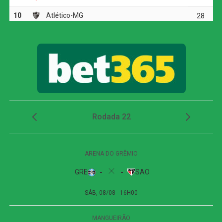
classificação.
Atlético-MG marca nos acréscimos, vence o
Juventude e avança às quartas da Copa do Brasil
Em uma bola lançada para a área, a defesa do Juventude
se atrapalhou, e Alan Minda aproveitou a sobra para
finalizar e marcar o único gol do confronto. O lance
definiu a vitória atleticana e confirmou a presença do
clube mineiro entre os oito melhores da Copa do Brasil.
Próximos jogos
Novorizontino x Juventude
Competição:
Campeonato Brasileiro – Série B
Data:
09 de agosto de 2026 (domingo)
Horário:
16h (de Brasília)
Local:
Estádio Dr. Jorge Ismael de Biasi, em Novo