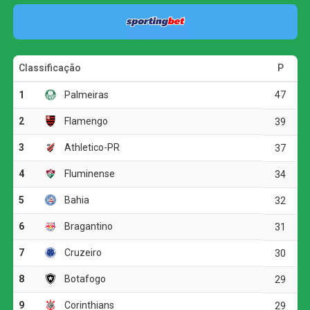
O jogo
Aos 32 minutos, Cuello levou perigo em uma cabeçada
que acertou a trave defendida por Jandrei. O Juventude
respondeu pouco depois, quando Alisson Safira também
tentou pelo alto, mas mandou a bola para fora.
Na etapa final, a equipe gaúcha voltou a ameaçar aos 15
minutos. Após cobrança de escanteio, Marcos Paulo
cabeceou para baixo e exigiu uma boa defesa de
Éverson. O Atlético, por sua vez, apostou em chutes de
média e longa distância, mas não conseguiu superar o
goleiro adversário.
Aos 41 minutos, Igor Gomes recebeu pela esquerda da
área e teve uma boa chance para abrir o placar, porém
finalizou para fora. Quando a partida caminhava para a
disputa por pênaltis, o Galo encontrou o gol da