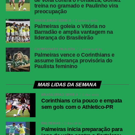
de volta contra o Fortaleza; Gómez
treina no gramado e Paulinho vira
preocupação
BRASILEIRÃO SÉRIE A
1 semana atrás
Palmeiras goleia o Vitória no
Barradão e amplia vantagem na
liderança do Brasileirão
CAMPEONATO PAULISTA
1 semana atrás
Palmeiras vence o Corinthians e
assume liderança provisória do
Paulista feminino
MAIS LIDAS DA SEMANA
BRASILEIRÃO SÉRIE A
6 dias atrás
Corinthians cria pouco e empata
sem gols com o Athletico-PR
PALMEIRAS
2 dias atrás
Palmeiras inicia preparação para