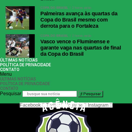
COPA DO BRASIL
2 horas atrás
Palmeiras avança às quartas da
Copa do Brasil mesmo com
derrota para o Fortaleza
COPA DO BRASIL
2 horas atrás
Vasco vence o Fluminense e
garante vaga nas quartas de final
da Copa do Brasil
ÚLTIMAS NOTÍCIAS
POLÍTICA DE PRIVACIDADE
CONTATO
Menu
ÚLTIMAS NOTÍCIAS
POLÍTICA DE PRIVACIDADE
CONTATO
Pesquisar
Pesquisar
Facebook
Twitter
Youtube
Instagram
nos siga nas redes sociais