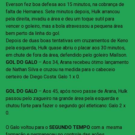
Everson fez boa defesa aos 15 minutos, na cobrança de
falta de Hernanes. Sete minutos depois, Hulk arrancou
pela direita, invadiu a área e deu um toque sutil para
vencer o goleiro, mas a bola atravessou a pequena área
bem perto da linha do gol.
Depois de duas boas tentativas em cruzamentos de Keno
pela esquerda, Hulk quase abriu o placar aos 30 minutos,
em chute de fora da área, defendido pelo goleiro Maílson.
GOL DO GALO
– Aos 34, Arana recebeu ótimo lançamento
de Nathan Silva e cruzou na medida para o cabeceio
certeiro de Diego Costa: Galo 1 x 0.
GOL DO GALO
– Aos 45, após novo passe de Arana, Hulk
passou pelo zagueiro na grande área pela esquerda e
chutou forte para fazer o segundo gol atleticano: Galo 2 x
0.
O Galo voltou para o
SEGUNDO TEMPO
com a mesma
formação e permaneceu no controle das ações.