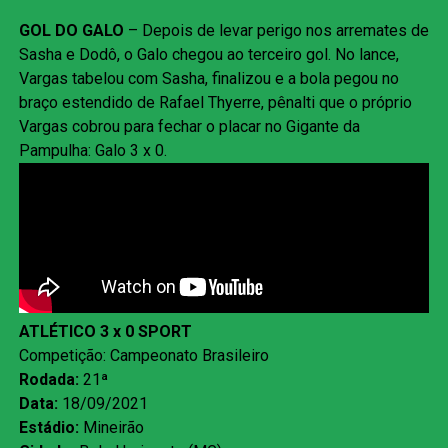
GOL DO GALO
– Depois de levar perigo nos arremates de
Sasha e Dodô, o Galo chegou ao terceiro gol. No lance,
Vargas tabelou com Sasha, finalizou e a bola pegou no
braço estendido de Rafael Thyerre, pênalti que o próprio
Vargas cobrou para fechar o placar no Gigante da
Pampulha: Galo 3 x 0.
ATLÉTICO 3 x 0 SPORT
Competição: Campeonato Brasileiro
Rodada:
21ª
Data:
18/09/2021
Estádio:
Mineirão