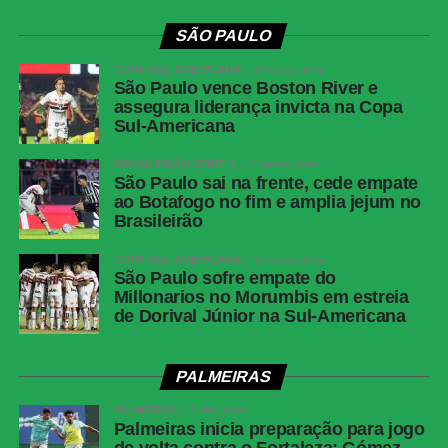
SÃO PAULO
COPA SUL-AMERICANA
2 meses atrás
São Paulo vence Boston River e
assegura liderança invicta na Copa
Sul-Americana
BRASILEIRÃO SÉRIE A
2 meses atrás
São Paulo sai na frente, cede empate
ao Botafogo no fim e amplia jejum no
Brasileirão
COPA SUL-AMERICANA
3 meses atrás
São Paulo sofre empate do
Millonarios no Morumbis em estreia
de Dorival Júnior na Sul-Americana
PALMEIRAS
PALMEIRAS
2 dias atrás
Palmeiras inicia preparação para jogo