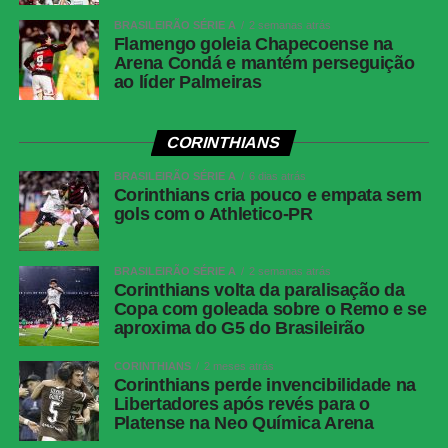
BRASILEIRÃO SÉRIE A
2 semanas atrás
Flamengo goleia Chapecoense na
COMENTE ABAIXO:
Arena Condá e mantém perseguição
ao líder Palmeiras
WhatsApp
CORINTHIANS
Facebook
BRASILEIRÃO SÉRIE A
6 dias atrás
Twitter
Corinthians cria pouco e empata sem
gols com o Athletico-PR
Messenger
LinkedIn
BRASILEIRÃO SÉRIE A
2 semanas atrás
Share
Corinthians volta da paralisação da
Copa com goleada sobre o Remo e se
aproxima do G5 do Brasileirão
CORINTHIANS
2 meses atrás
Corinthians perde invencibilidade na
Libertadores após revés para o
Platense na Neo Química Arena