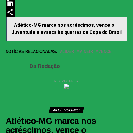
Messenger
LinkedIn
Share
Atlético-MG marca nos acréscimos, vence o
Juventude e avança às quartas da Copa do Brasil
NOTÍCIAS RELACIONADAS:
LIDER
MINEIR
VENCE
Da Redação
PROPAGANDA
ATLÉTICO-MG
Atlético-MG marca nos
acréscimos, vence o