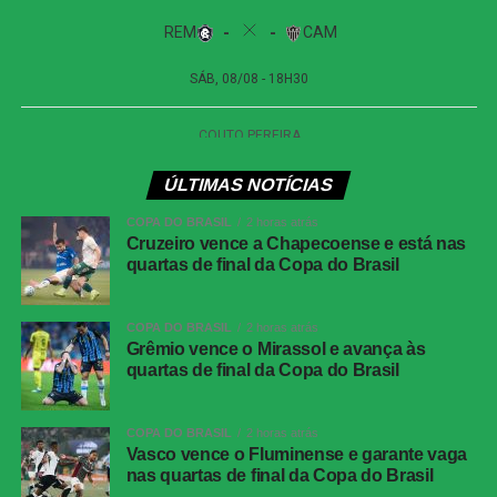
Horizonte (SP)
Remo x Atlético-MG
Competição:
Campeonato Brasileiro – Série A
Data:
08 de agosto de 2026 (sábado)
Horário:
18h30 (de Brasília)
Local:
Mangueirão, em Belém (PA)
ÚLTIMAS NOTÍCIAS
FICHA
COPA DO BRASIL
2 horas atrás
TÉCNICA
Cruzeiro vence a Chapecoense e está nas
quartas de final da Copa do Brasil
Placar
Juventude 0 x 1 Atlético-MG
Competição
Copa do Brasil — oitavas de final, jogo de
COPA DO BRASIL
2 horas atrás
volta
Grêmio vence o Mirassol e avança às
Local
Estádio Alfredo Jaconi, Caxias do Sul (RS)
quartas de final da Copa do Brasil
Data
04 de agosto de 2026, terça-feira
COPA DO BRASIL
2 horas atrás
Horário
19h30, no horário de Brasília
Vasco vence o Fluminense e garante vaga
Cartões
Juventude: Alisson Safira e
nas quartas de final da Copa do Brasil