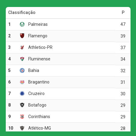
efetividade das duas equipes. O Atlético-GO teve mais
posse de bola, com 56%, mas encontrou dificuldades
para superar a defesa cuiabana. O time da casa adotou
uma postura mais retraída e apostou nos contra-ataques
para levar perigo.
A principal oportunidade da etapa inicial foi do Cuiabá.
Aos 12 minutos, Jean Dias recebeu na intermediária,
avançou até a entrada da área e acertou a trave direita do
goleiro Paulo Vitor. O Dragão respondeu aos 24 minutos,
quando Igor Henrique finalizou de fora da área, mas a
bola desviou em Pepê.
As equipes ainda tiveram algumas chegadas em bolas
paradas, mas o placar permaneceu zerado até o
intervalo. O jogo também foi interrompido para hidratação
em razão do clima seco em Cuiabá.
Na volta do intervalo, o Atlético-GO passou a buscar mais