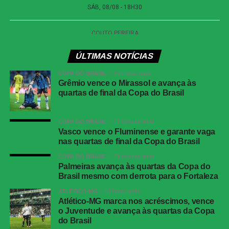
troca de passes entre os defensores e o goleiro Paulo
Vitor. O Cuiabá ainda tentou pressionar com bolas
alçadas na área, mas não encontrou espaço para evitar a
derrota.
ÚLTIMAS NOTÍCIAS
Com o apito final, o Dragão confirmou a vitória fora de
COPA DO BRASIL
4 minutos atrás
casa e terminou o turno próximo do G-6. Já o Cuiabá terá
Grêmio vence o Mirassol e avança às
de buscar recuperação na sequência da competição.
quartas de final da Copa do Brasil
COMENTE ABAIXO:
COPA DO BRASIL
17 minutos atrás
Vasco vence o Fluminense e garante vaga
nas quartas de final da Copa do Brasil
WhatsApp
COPA DO BRASIL
24 minutos atrás
Palmeiras avança às quartas da Copa do
Facebook
Brasil mesmo com derrota para o Fortaleza
Twitter
ATLÉTICO-MG
18 horas atrás
Atlético-MG marca nos acréscimos, vence
Messenger
o Juventude e avança às quartas da Copa
do Brasil
LinkedIn