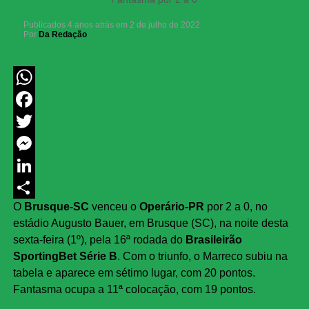
Publicados
4 anos atrás
em
2 de julho de 2022
Por
Da Redação
WhatsApp
Facebook
Twitter
Messenger
LinkedIn
O
Brusque-SC
venceu o
Operário-PR
por 2 a 0, no
Share
estádio Augusto Bauer, em Brusque (SC), na noite desta
sexta-feira (1º), pela 16ª rodada do
Brasileirão
SportingBet Série B
. Com o triunfo, o Marreco subiu na
tabela e aparece em sétimo lugar, com 20 pontos.
Fantasma ocupa a 11ª colocação, com 19 pontos.