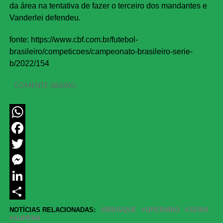
da área na tentativa de fazer o terceiro dos mandantes e
Vanderlei defendeu.
fonte: https://www.cbf.com.br/futebol-
brasileiro/competicoes/campeonato-brasileiro-serie-
b/2022/154
COMENTE ABAIXO:
WhatsApp
Facebook
Twitter
Messenger
LinkedIn
Share
NOTÍCIAS RELACIONADAS:
BRUSQUE
OPERARIO
SERIA
SUPERA