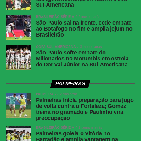
Sul-Americana
BRASILEIRÃO SÉRIE A
2 meses atrás
São Paulo sai na frente, cede empate
ao Botafogo no fim e amplia jejum no
Brasileirão
COPA SUL-AMERICANA
3 meses atrás
São Paulo sofre empate do
Millonarios no Morumbis em estreia
de Dorival Júnior na Sul-Americana
PALMEIRAS
PALMEIRAS
2 dias atrás
Palmeiras inicia preparação para jogo
de volta contra o Fortaleza; Gómez
treina no gramado e Paulinho vira
preocupação
BRASILEIRÃO SÉRIE A
1 semana atrás
Palmeiras goleia o Vitória no
Barradão e amplia vantagem na