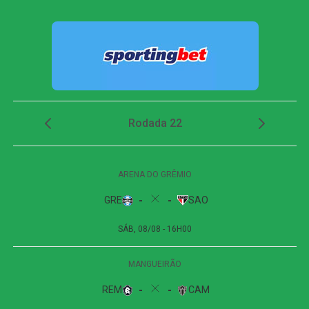
o ataque e conseguiu abrir o placar aos 14 minutos.
Guilherme Lopes recebeu pela esquerda e cruzou para a
segunda trave. Bruno José apareceu livre e desviou de
bico de chuteira, colocando o Dragão em vantagem.
Após o gol, o Cuiabá tentou reagir e aumentou a pressão,
principalmente por meio de cruzamentos. Aos 25 minutos,
Kauan Cristtyan recebeu passe de Pedro Henrique
dentro da área e finalizou colocado, mas mandou por
cima do gol.
A equipe da casa insistiu nos minutos finais e chegou a
alcançar 30 cruzamentos durante a partida, mas apenas
seis encontraram o destino correto. Aos 48 minutos, Eliel
teve a melhor chance de empate da etapa final. O
atacante aproveitou sobra na entrada da área e bateu
forte, com a bola passando muito perto da trave esquerda.
O Atlético-GO conseguiu controlar os instantes finais com