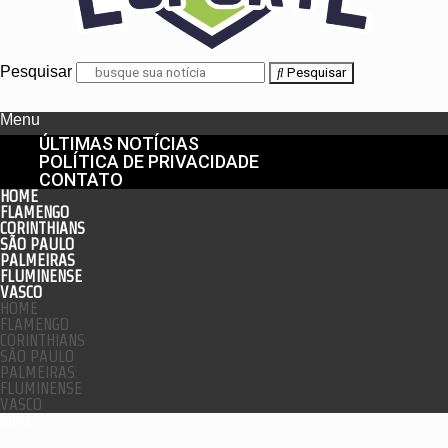
Pesquisar
Pesquisar
Menu
ÚLTIMAS NOTÍCIAS
POLÍTICA DE PRIVACIDADE
CONTATO
HOME
FLAMENGO
CORINTHIANS
SÃO PAULO
PALMEIRAS
FLUMINENSE
VASCO
HOME
FLAMENGO
CORINTHIANS
SÃO PAULO
PALMEIRAS
FLUMINENSE
VASCO
enu